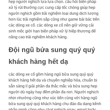
hẹp người nghịch lựa lựa chọn. câu hỏi biện pháp
xử lý rút thưởng cực cung cấp tốc chóng giúp hẹp
người nghịch gồm trải nghiệm loại dung dịch lượng
hơn lúc trải nghiệm sắp cũng như game bài bác trên
các dòng xe cổ. các dòng xe cổ nên giữ vững cải
sinh mốc giới hạn biện pháp xử lý hiệp thương để
nâng cao trải nghiệm khách hàng.
Đội ngũ bửa sung quý quý
khách hàng hết dạ
các dòng xe cổ gồm hàng ngũ bửa sung quý quý
khách hàng hết dạ và chuyên nghiệp hóa, chuẩn bị
sẵn sàng lí giải phần đa thắc mắc và bửa sung hẹp
người dù ngày hay đêm phần đa nơi. Người nghịch
nhịn nhường cũng như xúc tiến cùng với hàng ngũ
bửa sung quý quý khách hàng chu đáo đa dạng kênh
phân minh cũng như chat nghịch ngay, email hoặc