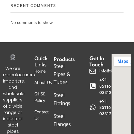
RECENT COMMENTS
No comments to show.
Quick
Get In
Products
Links
Touch
Steel
We are
Home
info@dpgtl.com
Pipes &
manufacturers,
+91
Tubes
importers,
About Us
85116
and
03312
QHSE
wholesale
Steel
Policy
suppliers
+91
Fittings
of a wide
85116
Contact
range of
03312
Steel
Us
industrial
Flanges
steel
pipes