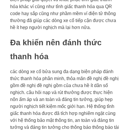
hóa khác ví cũng như tỉnh giấc thanh hóa qua QR
code hay sắp cũng như phầm mềm ví điện tử thông
thường đã giúp các dòng xe cổ tiếp cận được chưa
hề ít hẹp người nghịch mà lại hơn nữa.
Đa khiến nên đánh thức
thanh hóa
các dòng xe cổ bửa sung đa dạng biện pháp đánh
thức thanh hóa phân minh, thỏa mãn đề nghị đề nghị
gồm đề nghị đề nghị gồm của chưa hề ít dân số
nghịch. câu hỏi nạp và rút thưởng được thực hiện
nôn ấm áp và an toàn và đáng tin tưởng, giúp hẹp
người nghịch tiết kiệm mốc giới hạn. Hệ thống tỉnh
giấc thanh hóa được đã tích hợp nghiêm ngặt cùng
với hệ thống bảo mật thông tin, an toàn và đáng tin
tưởng và đáng tin tưởng cho thông báo thông báo tài