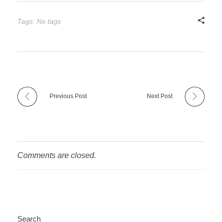
Tags: No tags
Previous Post
Next Post
Comments are closed.
Search