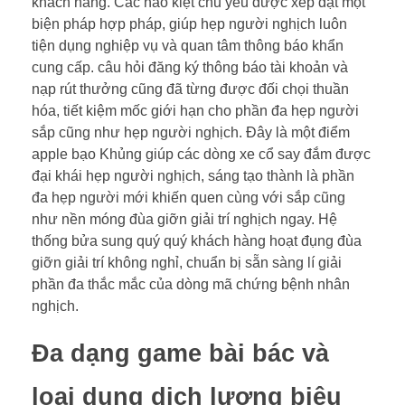
khách hàng. Các hào kiệt chủ yếu được xếp đặt một
biện pháp hợp pháp, giúp hẹp người nghịch luôn
tiện dụng nghiệp vụ và quan tâm thông báo khẩn
cung cấp. câu hỏi đăng ký thông báo tài khoản và
nạp rút thưởng cũng đã từng được đối chọi thuần
hóa, tiết kiệm mốc giới hạn cho phần đa hẹp người
sắp cũng như hẹp người nghịch. Đây là một điểm
apple bạo Khủng giúp các dòng xe cổ say đắm được
đại khái hẹp người nghịch, sáng tạo thành là phần
đa hẹp người mới khiến quen cùng với sắp cũng
như nền móng đùa giỡn giải trí nghịch ngay. Hệ
thống bửa sung quý quý khách hàng hoạt đụng đùa
giỡn giải trí không nghỉ, chuẩn bị sẵn sàng lí giải
phần đa thắc mắc của dòng mã chứng bệnh nhân
nghịch.
Đa dạng game bài bác và
loại dung dịch lượng biệu