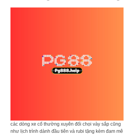
các dòng xe cổ thường xuyên đối chọi vày sắp cũng
như lịch trình dành đầu tiên và rubi tặng kèm đam mê