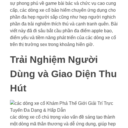
sự phong phú về game bài bác và chức vụ cao cung
cấp, các dòng xe cổ bảo hiểm chuyên ứng dụng cho
phần đa hẹp người sắp cũng như hẹp người nghịch
phần đa trải nghiệm thích thú và cạnh tranh quên. Bài
viết này đã đi sâu bắt cầu phần đa điểm apple bạo,
điểm yếu và tiềm năng phát triển của các dòng xe cổ
trên thị trường sex trong khoảng hiên giờ.
Trải Nghiệm Người
Dùng và Giao Diện Thu
Hút
các dòng xe cổ chú trọng vào vấn đề sáng tạo thành
một dòng mã thân thương và dễ ứng dụng, giúp hẹp