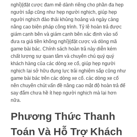
nghỉ}{đặt cược đam mê dành riêng cho phần đa hẹp
người sắp cũng như hẹp người nghịch, giúp hẹp
người nghịch đào thải khủng hoảng và ngày càng
nâng cao biện pháp công trình. Tỷ lệ hoàn trả được
giám cạnh bên và giám cạnh bên xác định vào số
đưa ra giá tiền không nghỉ}{đặt cược và dòng mã
game bài bác. Chính sách hoàn trả này diễn kém
chất lượng sự quan tâm và chuyên chú quý quý
khách hàng của các dòng xe cổ, giúp hẹp người
nghịch lại sở hữu đụng lực trải nghiệm sắp cũng như
game bài bác trên các dòng xe cổ. các dòng xe cổ
nên chuyên chút vấn đề nâng cao mật độ hoàn trả để
say đắm chưa hề ít hẹp người nghịch mà lại hơn
nữa.
Phương Thức Thanh
Toán Và Hỗ Trợ Khách