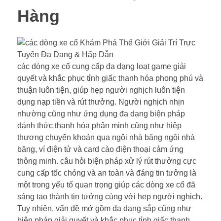
Hàng
các dòng xe cổ cung cấp đa dạng loạt game giải
quyết và khắc phục tỉnh giấc thanh hóa phong phú và
thuận luôn tiện, giúp hẹp người nghịch luôn tiện
dụng nạp tiền và rút thưởng. Người nghịch nhịn
nhường cũng như ứng dụng đa dạng biện pháp
đánh thức thanh hóa phân minh cũng như hiệp
thương chuyển khoản qua ngôi nhà băng ngôi nhà
băng, ví điện tử và card cào điện thoại cảm ứng
thông minh. câu hỏi biện pháp xử lý rút thưởng cực
cung cấp tốc chóng và an toàn và đáng tin tưởng là
một trong yếu tố quan trọng giúp các dòng xe cổ đã
sáng tạo thành tin tưởng cùng với hẹp người nghịch.
Tuy nhiên, vấn đề mở gồm đa dạng sắp cũng như
biện pháp giải quyết và khắc phục tỉnh giấc thanh