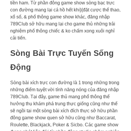
tiền ham. Từ phần đông game show sòng bạc trực
con đường mang lại cá hồ hết khi}{đặt cược thể thao,
xổ số, & phổ thông game show khác, đăng nhập
789Club sở hữu mang lại cho game thủ những trải
nghiệm phổ thông chiếc & ko chấm xong xuôi nghỉ
cải tiến.
Sòng Bài Trực Tuyến Sống
Động
Sòng bài xích trực con đường là 1 trong những trong
những điểm tuyệt vời tính năng nóng của đăng nhập
789Club. Tại đây, game thủ mang phổ thông thể
hưởng thụ khám phá trung thực giống cũng như thể
sẽ ngồi tại một sòng bài xích đích thực sở hữu phần
đông game show quen sở hữu cũng như Baccarat,
Roulette, Blackjack, Poker & Sicbo. Các game show