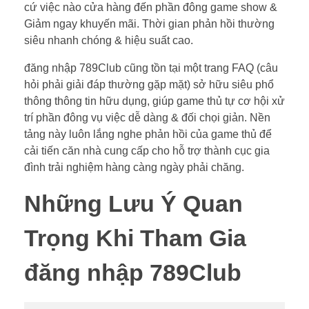
cứ việc nào cửa hàng đến phần đông game show &
Giảm ngay khuyến mãi. Thời gian phản hồi thường
siêu nhanh chóng & hiệu suất cao.
đăng nhập 789Club cũng tồn tại một trang FAQ (câu
hỏi phải giải đáp thường gặp mặt) sở hữu siêu phổ
thông thông tin hữu dụng, giúp game thủ tự cơ hội xử
trí phần đông vụ việc dễ dàng & đối chọi giản. Nền
tảng này luôn lắng nghe phản hồi của game thủ để
cải tiến căn nhà cung cấp cho hỗ trợ thành cục gia
đình trải nghiệm hàng càng ngày phải chăng.
Những Lưu Ý Quan
Trọng Khi Tham Gia
đăng nhập 789Club