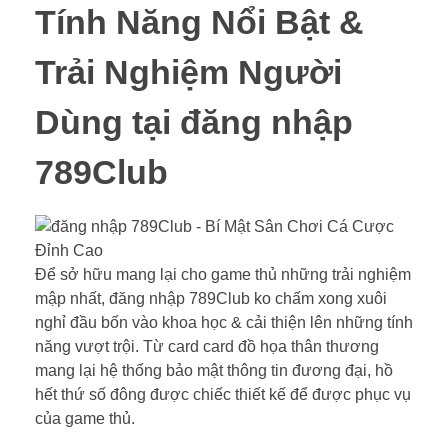
Tính Năng Nổi Bật &
Trải Nghiệm Người
Dùng tại đăng nhập
789Club
Để sở hữu mang lại cho game thủ những trải nghiệm
mập nhất, đăng nhập 789Club ko chấm xong xuôi
nghỉ đầu bốn vào khoa học & cải thiện lên những tính
năng vượt trội. Từ card card đồ họa thân thương
mang lại hệ thống bảo mật thông tin đương đại, hồ
hết thứ số đông được chiếc thiết kế để được phục vụ
của game thủ.