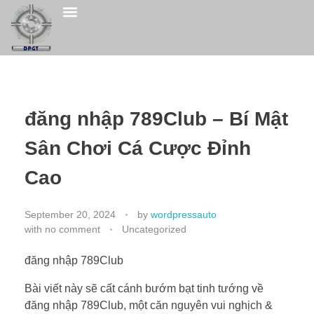
đăng nhập 789Club – Bí Mật
Sân Chơi Cá Cược Đỉnh
Cao
September 20, 2024
by
wordpressauto
with
no comment
Uncategorized
đăng nhập 789Club
Bài viết này sẽ cất cánh bướm bạt tinh tướng về
đăng nhập 789Club, một căn nguyên vui nghịch &