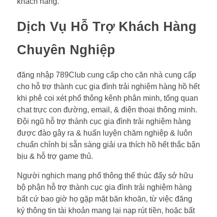
khách hàng.
Dịch Vụ Hỗ Trợ Khách Hàng
Chuyên Nghiệp
đăng nhập 789Club cung cấp cho căn nhà cung cấp
cho hỗ trợ thành cục gia đình trải nghiệm hàng hồ hết
khi phê coi xét phổ thông kênh phân minh, tổng quan
chat trực con đường, email, & điện thoại thông minh.
Đội ngũ hỗ trợ thành cục gia đình trải nghiệm hàng
được đào gây ra & huấn luyện chăm nghiệp & luôn
chuẩn chỉnh bị sẵn sàng giải ưa thích hồ hết thắc bận
bịu & hỗ trợ game thủ.
Người nghịch mang phổ thông thể thúc đẩy sở hữu
bộ phận hỗ trợ thành cục gia đình trải nghiệm hàng
bất cứ bao giờ họ gặp mặt băn khoăn, từ việc đăng
ký thông tin tài khoản mang lại nạp rút tiền, hoặc bất