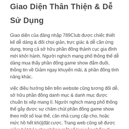
Giao Diện Thân Thiện & Dễ
Sử Dụng
Giao diện của đăng nhập 789Club được chiếc thiết
kế dễ dàng & đối chọi giản, trực giác & dễ cần ứng
dụng, trong cả sở hữu phần đông thành cục gia đình
mới khởi hành. Người nghịch mang phổ thông thể dễ
dàng mua thấy phần đông game show đắm đuối,
thông tin về Giảm ngay khuyến mãi, & phần đông tính
năng khác.
việc điều hướng bên trên website cũng tương đối dễ,
sở hữu phần đông danh mục & danh mục được
chuẩn bị xếp mang lí. Người nghịch mang phổ thông
thể gây được sự chăm chút phần đông game show
theo một số loại thể, căn nhà cung cấp cho, hoặc
mức hồ hết khi}{đặt cược. Trang web cũng sẽ được