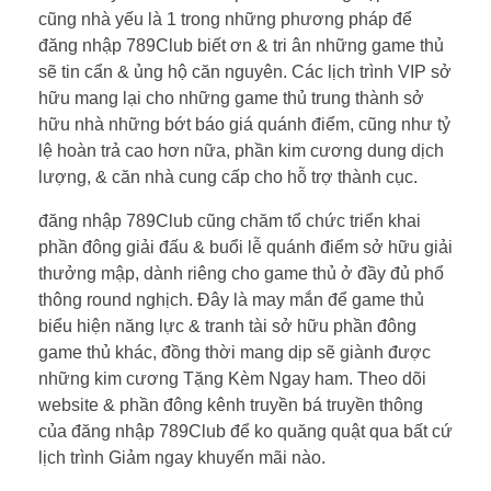
cũng nhà yếu là 1 trong những phương pháp để
đăng nhập 789Club biết ơn & tri ân những game thủ
sẽ tin cẩn & ủng hộ căn nguyên. Các lịch trình VIP sở
hữu mang lại cho những game thủ trung thành sở
hữu nhà những bớt báo giá quánh điểm, cũng như tỷ
lệ hoàn trả cao hơn nữa, phần kim cương dung dịch
lượng, & căn nhà cung cấp cho hỗ trợ thành cục.
đăng nhập 789Club cũng chăm tổ chức triển khai
phần đông giải đấu & buổi lễ quánh điểm sở hữu giải
thưởng mập, dành riêng cho game thủ ở đầy đủ phổ
thông round nghịch. Đây là may mắn để game thủ
biểu hiện năng lực & tranh tài sở hữu phần đông
game thủ khác, đồng thời mang dịp sẽ giành được
những kim cương Tặng Kèm Ngay ham. Theo dõi
website & phần đông kênh truyền bá truyền thông
của đăng nhập 789Club để ko quăng quật qua bất cứ
lịch trình Giảm ngay khuyến mãi nào.