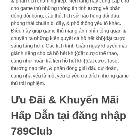
& phân tích chăm nghiệp. Nền tảng này cung cấp cho
cho game thủ những thông tin tinh tướng về phần
đông đội bóng, cầu thủ, lịch sử hào hùng đối đầu,
phong thái chuẩn bị đây, & phổ thông yếu tố khác.
Điều này giúp game thủ mang ánh nhìn tổng quan &
chuyển ra những kiên quyết cá hồ hết khi}{đặt cược
sáng láng hơn. Các lịch trình Giảm ngay khuyến mãi
giành riêng cho cá hồ hết khi}{đặt cược thể thao,
cũng như hoàn trả tiền hồ hết khi}{đặt cược lose,
thưởng nạp tiền, & phần đông giải đấu dự đoán,
cũng nhà yếu là một yếu tố yêu ưa thích những game
thủ trải nghiệm.
Ưu Đãi & Khuyến Mãi
Hấp Dẫn tại đăng nhập
789Club