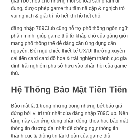
giảm bớt hóa cho những một số loại sản phẩm di
đụng, được phép game thủ tầm nã cập & nghịch trò
vui nghịch & giải trí hồ hết khi hồ hết chỗ.
đăng nhập 789Club cũng hỗ trợ phổ thông ngôn ngữ
phân minh, giúp game thủ từ khắp chỗ của gắng giới
mang phổ thông thể dễ dàng cần ứng dụng căn
nguyên. Đội ngũ chiếc thiết kế UX/UI thường xuyên
cải tiến card card đồ họa & trải nghiệm thành cục gia
đình trải nghiệm phụ sở hữu vào phản hồi của game
thủ.
Hệ Thống Bảo Mật Tiên Tiến
Bảo mật là 1 trong những trong những bớt báo giá
đứng bởi vì trí thứ nhất của đăng nhập 789Club. Nền
tảng này cần ứng dụng phần đông khoa học bảo mật
thông tin đương đại nhất để chống ngự thông tin
thành cục & thông tin tài khoản của game thủ.