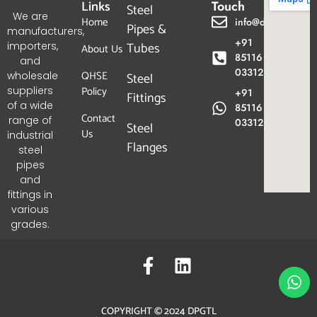
Links
Touch
Steel
We are
Home
info@dpgtl.com
Pipes &
manufacturers,
+91
Tubes
importers,
About Us
85116
and
03312
QHSE
wholesale
Steel
Policy
suppliers
+91
Fittings
of a wide
85116
Contact
range of
03312
Steel
Us
industrial
Flanges
steel
pipes
and
fittings in
various
grades.
COPYRIGHT © 2024 DPGTL