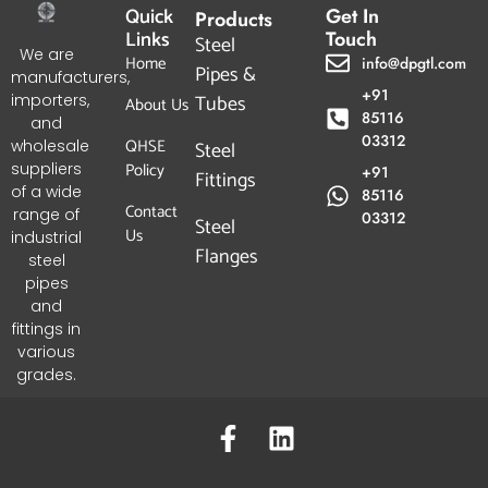
85116
and
03312
QHSE
wholesale
Steel
Policy
suppliers
+91
Fittings
of a wide
85116
Contact
range of
03312
Steel
Us
industrial
Flanges
steel
pipes
and
fittings in
various
grades.
COPYRIGHT © 2024 DPGTL
Optimized by Seraphinite Accelerator
Turns on site high speed to be attractive for people and search engines.