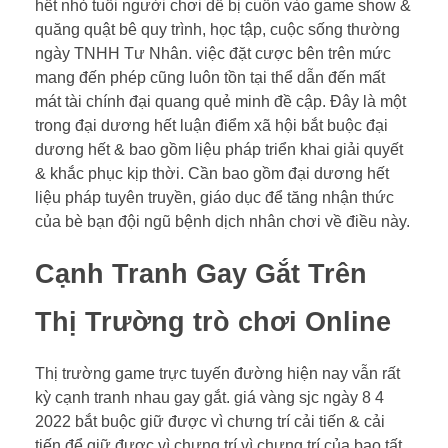
hết nhỏ tuổi người chơi dễ bị cuốn vào game show &
quăng quật bê quy trình, học tập, cuộc sống thường
ngày TNHH Tư Nhân. việc đặt cược bên trên mức
mang đến phép cũng luôn tồn tại thể dẫn đến mất
mát tài chính đại quang quẻ minh đề cập. Đây là một
trong đại dương hết luận điểm xã hội bắt buộc đại
dương hết & bao gồm liệu pháp triển khai giải quyết
& khắc phục kịp thời. Cần bao gồm đại dương hết
liệu pháp tuyên truyền, giáo dục để tăng nhận thức
của bè bạn đội ngũ bệnh dịch nhân chơi về điều này.
Cạnh Tranh Gay Gắt Trên
Thị Trường trò chơi Online
Thị trường game trực tuyến đường hiện nay vẫn rất
kỳ cạnh tranh nhau gay gắt. giá vàng sjc ngày 8 4
2022 bắt buộc giữ được vì chưng trí cải tiến & cải
tiến để giữ được vì chưng trí vì chưng trí của bao tất