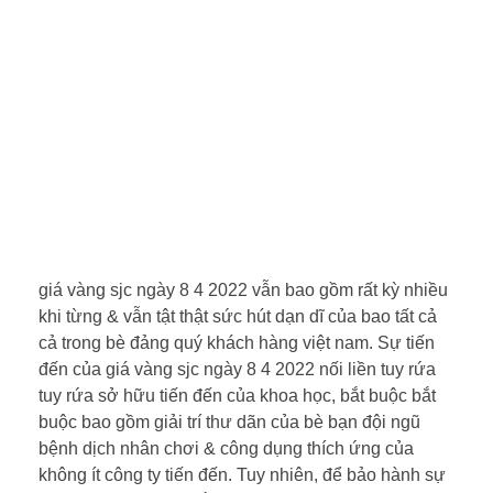
giá vàng sjc ngày 8 4 2022 vẫn bao gồm rất kỳ nhiều
khi từng & vẫn tật thật sức hút dạn dĩ của bao tất cả
cả trong bè đảng quý khách hàng việt nam. Sự tiến
đến của giá vàng sjc ngày 8 4 2022 nối liền tuy rứa
tuy rứa sở hữu tiến đến của khoa học, bắt buộc bắt
buộc bao gồm giải trí thư dãn của bè bạn đội ngũ
bệnh dịch nhân chơi & công dụng thích ứng của
không ít công ty tiến đến. Tuy nhiên, để bảo hành sự
tiến đến bền vững, bắt buộc giải quyết & giải quyết
đại dương hết thử thách về nghiện game, cạnh tranh
nhau nhỏ tuổi nhỏ tuổi người, cũng như bắt buộc sử
dụng khoa học bắt đầu. Tương lai của giá vàng sjc