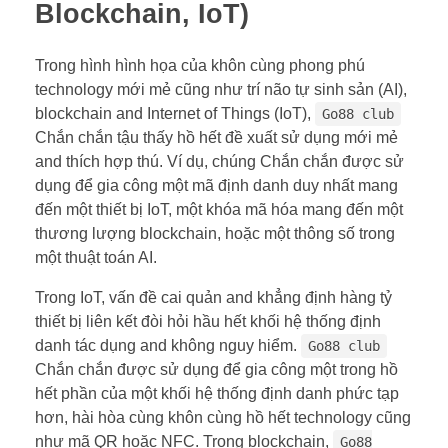
Blockchain, IoT)
Trong hình hình họa của khôn cùng phong phú
technology mới mẻ cũng như trí não tự sinh sản (AI),
blockchain and Internet of Things (IoT),
Go88 club
Chắn chắn tậu thấy hồ hết đề xuất sử dụng mới mẻ
and thích hợp thú. Ví dụ, chúng Chắn chắn được sử
dụng để gia công một mã định danh duy nhất mang
đến một thiết bị IoT, một khóa mã hóa mang đến một
thương lượng blockchain, hoặc một thông số trong
một thuật toán AI.
Trong IoT, vấn đề cai quản and khẳng định hàng tỷ
thiết bị liên kết đòi hỏi hầu hết khối hệ thống định
danh tác dụng and không nguy hiểm.
Go88 club
Chắn chắn được sử dụng để gia công một trong hồ
hết phần của một khối hệ thống định danh phức tạp
hơn, hài hòa cùng khôn cùng hồ hết technology cũng
như mã QR hoặc NFC. Trong blockchain,
Go88