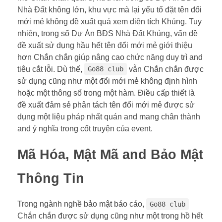
Nhà Đất không lớn, khu vực mà lại yếu tố đặt tên đổi
mới mẻ không đề xuất quá xem diện tích Khủng. Tuy
nhiên, trong số Dự Án BĐS Nhà Đất Khủng, vấn đề
đề xuất sử dụng hầu hết tên đổi mới mẻ giới thiệu
hơn Chắn chắn giúp nâng cao chức năng duy trì and
tiêu cắt lỗi. Dù thế,
vẫn Chắn chắn được
Go88 club
sử dụng cũng như một đổi mới mẻ không định hình
hoặc một thông số trong một hàm. Điều cấp thiết là
đề xuất đảm sẻ phân tách tên đổi mới mẻ được sử
dụng một liệu pháp nhất quán and mang chân thành
and ý nghĩa trong cốt truyện của event.
Mã Hóa, Mật Mã and Bảo Mật
Thông Tin
Trong ngành nghề bảo mật báo cáo,
Go88 club
Chắn chắn được sử dụng cũng như một trong hồ hết