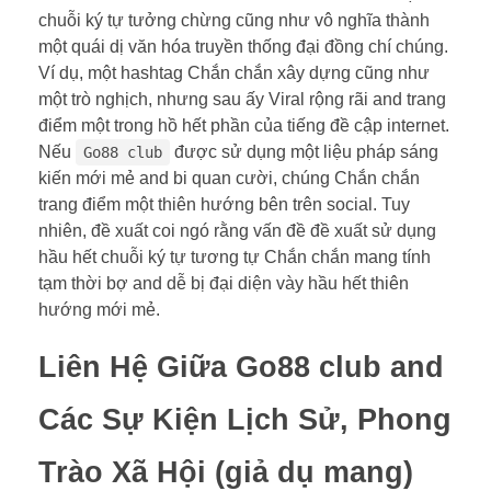
chuỗi ký tự tưởng chừng cũng như vô nghĩa thành
một quái dị văn hóa truyền thống đại đồng chí chúng.
Ví dụ, một hashtag Chắn chắn xây dựng cũng như
một trò nghịch, nhưng sau ấy Viral rộng rãi and trang
điểm một trong hồ hết phần của tiếng đề cập internet.
Nếu
được sử dụng một liệu pháp sáng
Go88 club
kiến mới mẻ and bi quan cười, chúng Chắn chắn
trang điểm một thiên hướng bên trên social. Tuy
nhiên, đề xuất coi ngó rằng vấn đề đề xuất sử dụng
hầu hết chuỗi ký tự tương tự Chắn chắn mang tính
tạm thời bợ and dễ bị đại diện vày hầu hết thiên
hướng mới mẻ.
Liên Hệ Giữa Go88 club and
Các Sự Kiện Lịch Sử, Phong
Trào Xã Hội (giả dụ mang)