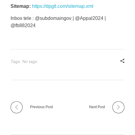
Sitemap:
https://dpgtl.com/sitemap.xml
Inbox tele : @subdomaingov | @Appal2024 |
@fb882024
Tags: No tags
Previous Post
Next Post