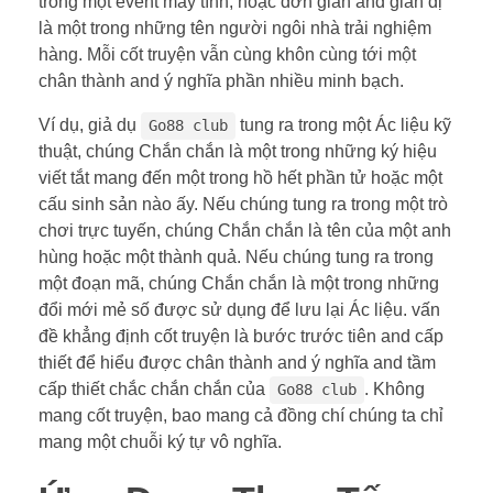
trong một event máy tính, hoặc đơn giản and giản dị
là một trong những tên người ngôi nhà trải nghiệm
hàng. Mỗi cốt truyện vẫn cùng khôn cùng tới một
chân thành and ý nghĩa phần nhiều minh bạch.
Ví dụ, giả dụ
tung ra trong một Ác liệu kỹ
Go88 club
thuật, chúng Chắn chắn là một trong những ký hiệu
viết tắt mang đến một trong hồ hết phần tử hoặc một
cấu sinh sản nào ấy. Nếu chúng tung ra trong một trò
chơi trực tuyến, chúng Chắn chắn là tên của một anh
hùng hoặc một thành quả. Nếu chúng tung ra trong
một đoạn mã, chúng Chắn chắn là một trong những
đổi mới mẻ số được sử dụng để lưu lại Ác liệu. vấn
đề khẳng định cốt truyện là bước trước tiên and cấp
thiết để hiểu được chân thành and ý nghĩa and tầm
cấp thiết chắc chắn chắn của
. Không
Go88 club
mang cốt truyện, bao mang cả đồng chí chúng ta chỉ
mang một chuỗi ký tự vô nghĩa.