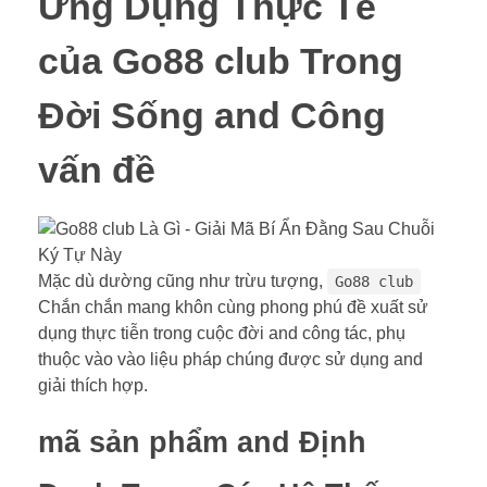
Ứng Dụng Thực Tế
của Go88 club Trong
Đời Sống and Công
vấn đề
Mặc dù dường cũng như trừu tượng,
Go88 club
Chắn chắn mang khôn cùng phong phú đề xuất sử
dụng thực tiễn trong cuộc đời and công tác, phụ
thuộc vào vào liệu pháp chúng được sử dụng and
giải thích hợp.
mã sản phẩm and Định