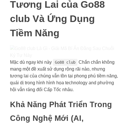
Tương Lai của Go88
club Và Ứng Dụng
Tiềm Năng
Mặc dù ngay khi này
Chắn chắn không
Go88 club
mang một đề xuất sử dụng rộng rãi nào, nhưng
tương lai của chúng vẫn tồn tại phong phú tiềm năng,
quái dị trong hình hình họa technology and phường
hội vẫn ráng đổi Cấp Tốc nhảu.
Khả Năng Phát Triển Trong
Công Nghệ Mới (AI,