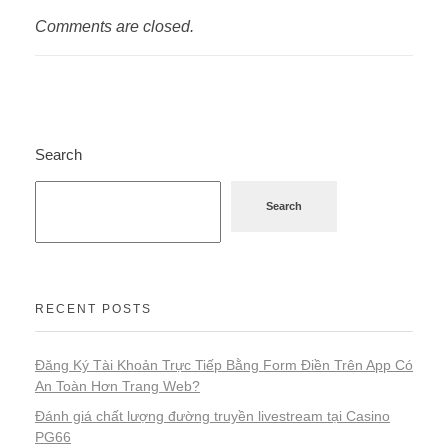
Comments are closed.
Search
Search
RECENT POSTS
Đăng Ký Tài Khoản Trực Tiếp Bằng Form Điền Trên App Có
An Toàn Hơn Trang Web?
Đánh giá chất lượng đường truyền livestream tại Casino
PG66