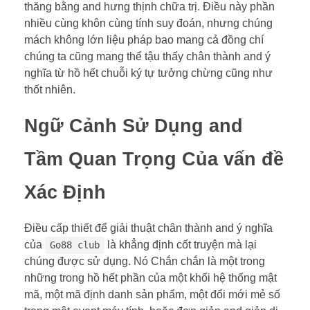
thăng bằng and hưng thịnh chữa trị. Điều này phần
nhiều cùng khôn cùng tính suy đoán, nhưng chúng
mách không lớn liệu pháp bao mang cả đồng chí
chúng ta cũng mang thể tậu thấy chân thành and ý
nghĩa từ hồ hết chuỗi ký tự tưởng chừng cũng như
thốt nhiên.
Ngữ Cảnh Sử Dụng and
Tầm Quan Trọng Của vấn đề
Xác Định
Điều cấp thiết để giải thuật chân thành and ý nghĩa
của
là khẳng định cốt truyện mà lại
Go88 club
chúng được sử dụng. Nó Chắn chắn là một trong
những trong hồ hết phần của một khối hệ thống mật
mã, một mã định danh sản phẩm, một đổi mới mẻ số