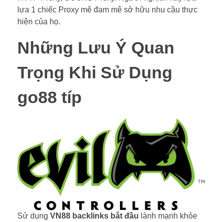
lựa 1 chiếc Proxy mê đam mê sở hữu nhu cầu thực
hiện của họ.
Những Lưu Ý Quan
Trọng Khi Sử Dụng
go88 típ
Sử dụng
VN88 backlinks bắt đầu
lành mạnh khỏe