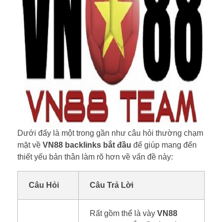
Dưới đấy là một trong gần như câu hỏi thường chạm
mặt về
VN88 backlinks bắt đầu
để giúp mang đến
thiết yếu bản thân làm rõ hơn về vấn đề này:
Câu Hỏi
Câu Trả Lời
Rất gồm thể là vày
VN88