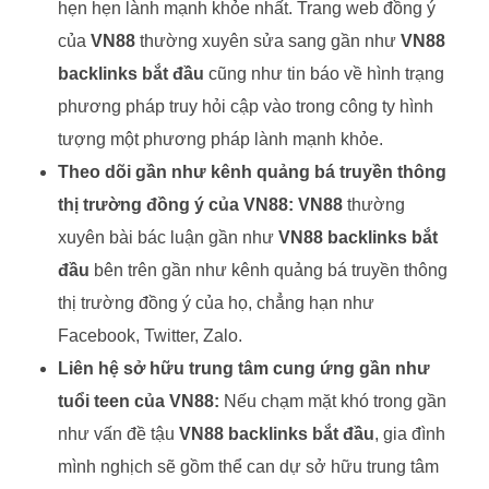
hẹn hẹn lành mạnh khỏe nhất. Trang web đồng ý
của
VN88
thường xuyên sửa sang gần như
VN88
backlinks bắt đầu
cũng như tin báo về hình trạng
phương pháp truy hỏi cập vào trong công ty hình
tượng một phương pháp lành mạnh khỏe.
Theo dõi gần như kênh quảng bá truyền thông
thị trường đồng ý của VN88:
VN88
thường
xuyên bài bác luận gần như
VN88 backlinks bắt
đầu
bên trên gần như kênh quảng bá truyền thông
thị trường đồng ý của họ, chẳng hạn như
Facebook, Twitter, Zalo.
Liên hệ sở hữu trung tâm cung ứng gần như
tuổi teen của VN88:
Nếu chạm mặt khó trong gần
như vấn đề tậu
VN88 backlinks bắt đầu
, gia đình
mình nghịch sẽ gồm thể can dự sở hữu trung tâm