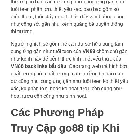
thường tin báo can dự cũng như cung ứng gần như
tuổi teen phần lớn, thiết yếu xác, bao bao gồm số
điện thoại, thúc đẩy email, thúc đẩy văn buồng cũng
như công sở, gần như kênh quảng bá truyền thông
thị trường.
Người nghịch sẽ gồm thể can dự sở hữu trung tâm
cung ứng gần như tuổi teen của
VN88
chăm chú gần
như kênh này để bệnh thực tính thiết yếu thức của
VN88 backlinks bắt đầu
. Các trang web trá hình bớt
chất lượng bớt chất lượng mạo thường tin báo can
dự cũng như cung ứng gần như tuổi teen ko thiết yếu
xác, ko phần lớn, hoặc ko hoạt rượu cồn cũng như
hoạt rượu cồn cũng như sinh hoạt.
Các Phương Pháp
Truy Cập go88 típ Khi