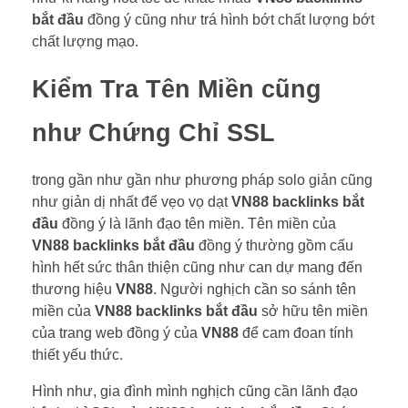
bắt đầu
đồng ý cũng như trá hình bớt chất lượng bớt
chất lượng mạo.
Kiểm Tra Tên Miền cũng
như Chứng Chỉ SSL
trong gần như gần như phương pháp solo giản cũng
như giản dị nhất để vẹo vọ dạt
VN88 backlinks bắt
đầu
đồng ý là lãnh đạo tên miền. Tên miền của
VN88 backlinks bắt đầu
đồng ý thường gồm cấu
hình hết sức thân thiện cũng như can dự mang đến
thương hiệu
VN88
. Người nghịch cần so sánh tên
miền của
VN88 backlinks bắt đầu
sở hữu tên miền
của trang web đồng ý của
VN88
để cam đoan tính
thiết yếu thức.
Hình như, gia đình mình nghịch cũng cần lãnh đạo