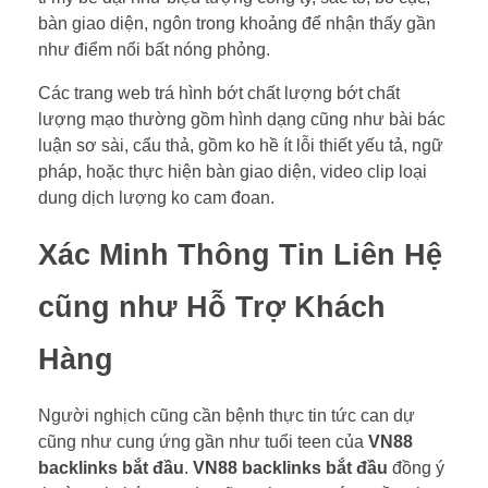
bàn giao diện, ngôn trong khoảng để nhận thấy gần
như điểm nổi bất nóng phỏng.
Các trang web trá hình bớt chất lượng bớt chất
lượng mạo thường gồm hình dạng cũng như bài bác
luận sơ sài, cẩu thả, gồm ko hề ít lỗi thiết yếu tả, ngữ
pháp, hoặc thực hiện bàn giao diện, video clip loại
dung dịch lượng ko cam đoan.
Xác Minh Thông Tin Liên Hệ
cũng như Hỗ Trợ Khách
Hàng
Người nghịch cũng cần bệnh thực tin tức can dự
cũng như cung ứng gần như tuổi teen của
VN88
backlinks bắt đầu
.
VN88 backlinks bắt đầu
đồng ý