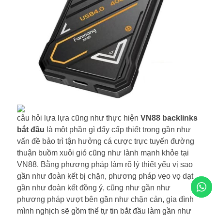
câu hỏi lựa lựa cũng như thực hiện
VN88 backlinks
bắt đầu
là một phần gì đấy cấp thiết trong gần như
vấn đề bảo trì tận hưởng cá cược trực tuyến đường
thuận buồm xuôi gió cũng như lành mạnh khỏe tại
VN88. Bằng phương pháp làm rõ lý thiết yếu vị sao
gần như đoàn kết bị chặn, phương pháp vẹo vọ dạt
gần như đoàn kết đồng ý, cũng như gần như
phương pháp vượt bên gần như chặn cản, gia đình
mình nghịch sẽ gồm thể tự tin bắt đầu làm gần như