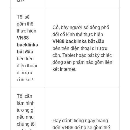
ko?
Tôi sẽ
gồm thể
Có, bầy người số đông phổ
thực hiện
đổi cố kỉnh thể thực hiện
VN88
VN88 backlinks bắt đầu
backlinks
bên trên điện thoại di rượu
bắt đầu
cồn, Tablet hoặc bất kỳ chiếc
bên trên
dòng sản phẩm nào gồm liên
điện thoại
kết Internet.
di rượu
cồn ko?
Tôi cần
làm hình
tượng gi
nếu như
Hãy đánh tiếng ngay mang
chúng tôi
đến VN88 để họ sẽ gồm thể