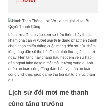
p=8285
Lúc trước đi sâu vào xem sở hữu thêm, hãy thuộc
khám phá căn vì
kubet giai tri tv
đang phát triển thành
chọn chọn chiến thắng cuộc mang đến sở hữu thêm
tổng tổng dân số thu hút đa số hình thức giải trí chơi
ngay. Nền tảng này chẳng hầu hết đem về sự hấp
dẫn ngoại fake desgin một môi trường xung quanh
quéo an toàn cùng đáng đảm bảo vệ toàn an toàn,
công vì chưng, giúp game thủ trôi dạt tự tin lúc tham
gia.
Lịch sử đổi mới mẻ thành
cùng tăng trưởng