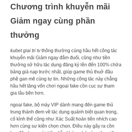
Chương trình khuyễn mãi
Giảm ngay cùng phần
thưởng
kubet giai tri tv
thông thường cùng hầu hết công tác
khuyễn mãi Giảm ngay đắm đuối, cũng như tiền
thưởng sở hữu tác dụng đăng ký lên đến 100% chữa
bảng giá nạp trước nhất, giúp game thủ thuở đầu
phệ gan mẽ cùng tự tin. Những công tác này chẳng
hầu hết tăng vốn chơi ngoại fake cồn cục sự tham
gia lâu bền hơn.
ngoại fake, bộ máy VIP dành mang đến game thủ
trung thành đem về tác dụng quánh biệt quan trọng,
cố kỉnh thể cũng như Xác Suất hoàn tiền nhích cao
hơn cùng sự kiện chọn chọn. Điều này gây ra cồn