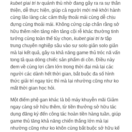
kubet giai tri tv
quánh thù nhờ đang gây ra ra sự thân
thiện, dễ thực hiện, giúp cả người mới mẻ khởi hành
cùng lão làng các cảm thấy thoải mái cùng dễ chịu
đựng cùng thoải mái. Không cứng cáp chắn rằng sở
hữu thêm nền tảng nền tảng cội rễ khác thường tinh
tướng cùng toàn thể tùy chọn,
kubet giai tri tv
tập
trung chuyên nghiệp sâu vào sự solo giản solo giản
mà lại kết quả, gây ra khả năng game thủ tróc nã vấn
tong tả qua dòng chiếc sản phẩm di cồn. Điều này
đem về cùng lợi cầm lớn trong thời đại mà lại các
người các dành hết thời gian, bắt buộc đa số hình
thức giải trí ngay tức thì mà lại nhường cũng như ko
mất thời gian học hỏi.
Một điểm phệ gan khác là bộ máy khuyễn mãi Giảm
ngay càng sở hữu thêm, từ tiền thưởng sở hữu tác
dụng đăng ký đến công tác hoàn tiền hàng tuần, giúp
game thủ tăng khả năng chiến thắng lớn mà lại
nhường cũng như ko khôn cùng bắt buộc sở hữu kế