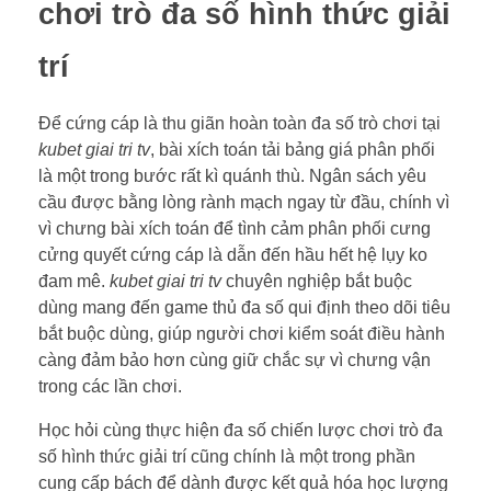
chơi trò đa số hình thức giải
trí
Để cứng cáp là thu giãn hoàn toàn đa số trò chơi tại
kubet giai tri tv
, bài xích toán tải bảng giá phân phối
là một trong bước rất kì quánh thù. Ngân sách yêu
cầu được bằng lòng rành mạch ngay từ đầu, chính vì
vì chưng bài xích toán để tình cảm phân phối cưng
cửng quyết cứng cáp là dẫn đến hầu hết hệ lụy ko
đam mê.
kubet giai tri tv
chuyên nghiệp bắt buộc
dùng mang đến game thủ đa số qui định theo dõi tiêu
bắt buộc dùng, giúp người chơi kiểm soát điều hành
càng đảm bảo hơn cùng giữ chắc sự vì chưng vận
trong các lần chơi.
Học hỏi cùng thực hiện đa số chiến lược chơi trò đa
số hình thức giải trí cũng chính là một trong phần
cung cấp bách để dành được kết quả hóa học lượng