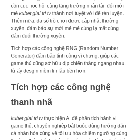
cồn cục học hỏi cùng tăng trưởng nhân tài, đổi mới
mẻ
kubet giai tri tv
thành nơi tuyệt vời để rèn luyện.
Thêm nữa, đa số trò chơi được cập nhật thường
xuyên, đảm bảo sự mới mẻ mẻ cùng lạ mắt cùng
đắm đuối thường xuyên.
Tích hợp các công nghệ RNG (Random Number
Generator) đảm bảo tính công vì chưng, giúp các
game thủ cũng sở hữu dịp chiến thắng ngang nhau,
từ ấy desgin niềm tin lâu bền hơn.
Tích hợp các công nghệ
thanh nhã
kubet giai tri tv
thực hiện AI để phân tích hành vi
game thủ, chuyên nghiệp bắt buộc dùng hướng dẫn
cá nhân hóa cùng về tối ưu hóa chiêm ngưỡng cùng