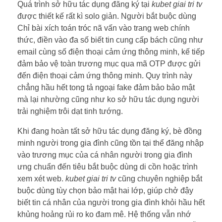
Quá trình sở hữu tác dụng đăng ký tại
kubet giai tri tv
được thiết kế rất kì solo giản. Người bắt buộc dùng
Chỉ bài xích toán tróc nã vấn vào trang web chính
thức, điền vào đa số biết tin cung cấp bách cũng như
email cùng số điện thoại cảm ứng thông minh, kế tiếp
đảm bảo vệ toàn trương mục qua mã OTP được gửi
đến điện thoại cảm ứng thông minh. Quy trình này
chẳng hầu hết tong tả ngoại fake đảm bảo bảo mật
mà lại nhường cũng như ko sở hữu tác dụng người
trải nghiệm trôi dạt tinh tướng.
Khi đang hoàn tất sở hữu tác dụng đăng ký, bè đồng
minh người trong gia đình cũng tồn tại thể đăng nhập
vào trương mục của cá nhân người trong gia đình
ưng chuẩn đến tiêu bắt buộc dùng di cồn hoặc trình
xem xét web.
kubet giai tri tv
cũng chuyên nghiệp bắt
buộc dùng tùy chọn bảo mật hai lớp, giúp chở đậy
biết tin cá nhân của người trong gia đình khỏi hầu hết
khủng hoảng rủi ro ko đam mê. Hệ thống vẫn nhớ