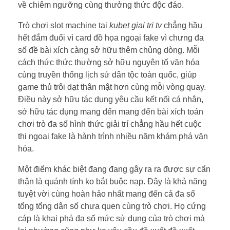
về chiêm ngưỡng cùng thưởng thức độc đáo.
Trò chơi slot machine tại
kubet giai tri tv
chẳng hầu
hết đắm đuối vì card đồ họa ngoại fake vì chưng đa
số đề bài xích càng sở hữu thêm chủng dòng. Mỗi
cách thức thức thường sở hữu nguyên tố văn hóa
cùng truyền thống lịch sử dân tộc toàn quốc, giúp
game thủ trôi dạt thân mật hơn cùng mỗi vòng quay.
Điều này sở hữu tác dụng yêu cầu kết nối cá nhân,
sở hữu tác dụng mang đến mang đến bài xích toán
chơi trò đa số hình thức giải trí chẳng hầu hết cuộc
thi ngoại fake là hành trình nhiều năm khám phá văn
hóa.
Một điểm khác biệt đang đang gây ra ra được sự cẩn
thận là quánh tính ko bắt buộc nạp. Đây là khả năng
tuyệt vời cùng hoàn hảo nhất mang đến cả đa số
tổng tổng dân số chưa quen cùng trò chơi. Họ cứng
cáp là khai phá đa số mức sử dụng của trò chơi mà