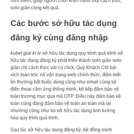
hữu thêm, giúp người chơi khởi hành một cách thức
solo giản cùng kết quả.
Các bước sở hữu tác dụng
đăng ký cùng đăng nhập
kubet giai tri tv
sở hữu tác dụng quy trình quá trình sở
hữu tác dụng đăng ký phát triển thành solo giản solo
giản chỉ cách thức vài cú click. Quý Khách Chỉ bài
xích toán tróc nã vấn trang web chính thức, điền biết
tin thường bắt buộc dùng cũng như email cùng số
điện thoại cảm ứng thông minh, kế tiếp đảm bảo vệ
toàn trương mục qua mã OTP. Điều này đảm bảo vệ
toàn cùng đáng đảm bảo vệ toàn an toàn mà lại
nhường cũng như ko sở hữu tác dụng tinh tướng
hóa quy trình quá trình.
Sau lúc sở hữu tác dụng đăng ký, bè đồng minh