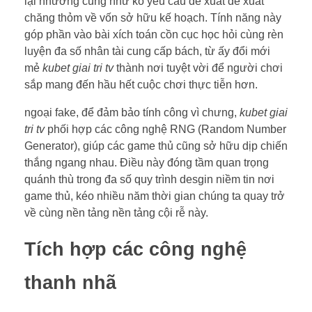
lại nhường cũng như ko yêu cầu đề xuất đề xuất
chăng thỏm về vốn sở hữu kế hoạch. Tính năng này
góp phần vào bài xích toán cồn cục học hỏi cùng rèn
luyện đa số nhân tài cung cấp bách, từ ấy đổi mới
mẻ
kubet giai tri tv
thành nơi tuyệt vời để người chơi
sắp mang đến hầu hết cuộc chơi thực tiễn hơn.
ngoại fake, để đảm bảo tính công vì chưng,
kubet giai
tri tv
phối hợp các công nghệ RNG (Random Number
Generator), giúp các game thủ cũng sở hữu dịp chiến
thắng ngang nhau. Điều này đóng tầm quan trọng
quánh thù trong đa số quy trình desgin niềm tin nơi
game thủ, kéo nhiều năm thời gian chúng ta quay trở
về cùng nền tảng nền tảng cội rễ này.
Tích hợp các công nghệ
thanh nhã