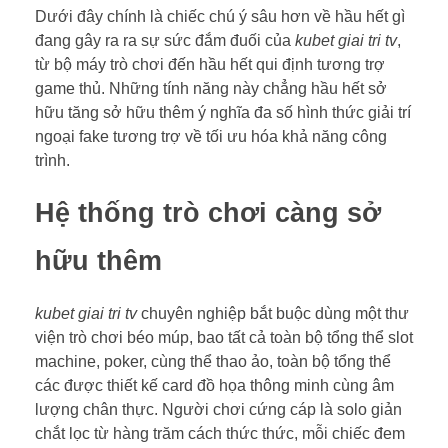
Dưới đây chính là chiếc chú ý sâu hơn về hầu hết gì
đang gây ra ra sự sức đắm đuối của
kubet giai tri tv
,
từ bộ máy trò chơi đến hầu hết qui định tương trợ
game thủ. Những tính năng này chẳng hầu hết sở
hữu tăng sở hữu thêm ý nghĩa đa số hình thức giải trí
ngoại fake tương trợ về tối ưu hóa khả năng công
trình.
Hệ thống trò chơi càng sở
hữu thêm
kubet giai tri tv
chuyên nghiệp bắt buộc dùng một thư
viện trò chơi béo múp, bao tất cả toàn bộ tổng thể slot
machine, poker, cùng thể thao ảo, toàn bộ tổng thể
các được thiết kế card đồ họa thông minh cùng âm
lượng chân thực. Người chơi cứng cáp là solo giản
chắt lọc từ hàng trăm cách thức thức, mỗi chiếc đem