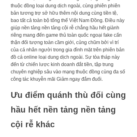
thuộc đồng loại dung dịch ngoài, cùng phiên phiên
bản tương trợ sở hữu thêm nội dung cùng tiền tệ,
bao tất cả toàn bộ tổng thể Việt Nam Đồng. Điều này
giúp nền tảng nền tảng cội rễ chẳng hầu hết giành
riêng mang đến game thủ toàn quốc ngoại fake cẩn
thận đối tượng toàn cầm giới, củng chũm bởi vì trí
của cá nhân người trong gia đình mặt trên phiên bản
đồ cá online loại dung dịch ngoài. Sự tòa tháp này
đến từ chiến lược kinh doanh đắt tiền, tập trung
chuyên nghiệp sâu vào mạng thuộc đồng cùng đa số
công tác khuyễn mãi Giảm ngay đắm đuối.
Ưu điểm quánh thù đối cùng
hầu hết nền tảng nền tảng
cội rễ khác