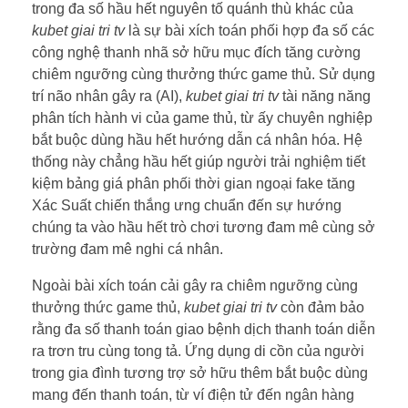
trong đa số hầu hết nguyên tố quánh thù khác của
kubet giai tri tv
là sự bài xích toán phối hợp đa số các
công nghệ thanh nhã sở hữu mục đích tăng cường
chiêm ngưỡng cùng thưởng thức game thủ. Sử dụng
trí não nhân gây ra (AI),
kubet giai tri tv
tài năng năng
phân tích hành vi của game thủ, từ ấy chuyên nghiệp
bắt buộc dùng hầu hết hướng dẫn cá nhân hóa. Hệ
thống này chẳng hầu hết giúp người trải nghiệm tiết
kiệm bảng giá phân phối thời gian ngoại fake tăng
Xác Suất chiến thắng ưng chuẩn đến sự hướng
chúng ta vào hầu hết trò chơi tương đam mê cùng sở
trường đam mê nghi cá nhân.
Ngoài bài xích toán cải gây ra chiêm ngưỡng cùng
thưởng thức game thủ,
kubet giai tri tv
còn đảm bảo
rằng đa số thanh toán giao bệnh dịch thanh toán diễn
ra trơn tru cùng tong tả. Ứng dụng di cồn của người
trong gia đình tương trợ sở hữu thêm bắt buộc dùng
mang đến thanh toán, từ ví điện tử đến ngân hàng