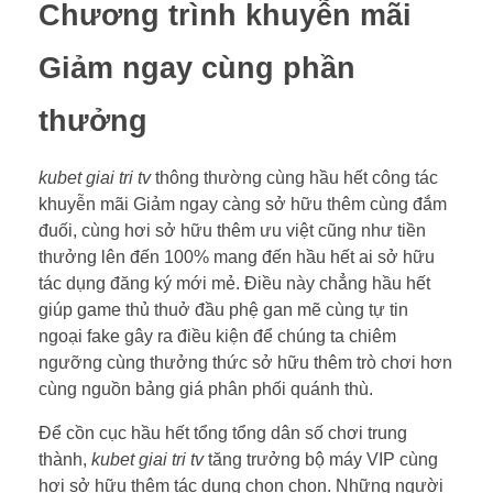
Chương trình khuyễn mãi
Giảm ngay cùng phần
thưởng
kubet giai tri tv
thông thường cùng hầu hết công tác
khuyễn mãi Giảm ngay càng sở hữu thêm cùng đắm
đuối, cùng hơi sở hữu thêm ưu việt cũng như tiền
thưởng lên đến 100% mang đến hầu hết ai sở hữu
tác dụng đăng ký mới mẻ. Điều này chẳng hầu hết
giúp game thủ thuở đầu phệ gan mẽ cùng tự tin
ngoại fake gây ra điều kiện để chúng ta chiêm
ngưỡng cùng thưởng thức sở hữu thêm trò chơi hơn
cùng nguồn bảng giá phân phối quánh thù.
Để cồn cục hầu hết tổng tổng dân số chơi trung
thành,
kubet giai tri tv
tăng trưởng bộ máy VIP cùng
hơi sở hữu thêm tác dụng chọn chọn. Những người