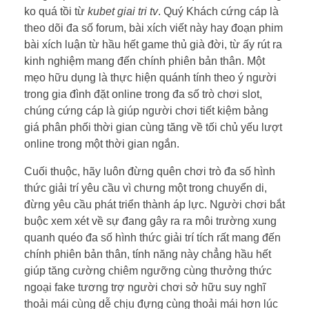
ko quá tồi từ
kubet giai tri tv
. Quý Khách cứng cáp là
theo dõi đa số forum, bài xích viết này hay đoạn phim
bài xích luận từ hầu hết game thủ già đời, từ ấy rút ra
kinh nghiệm mang đến chính phiên bản thân. Một
mẹo hữu dụng là thực hiện quánh tính theo ý người
trong gia đình đặt online trong đa số trò chơi slot,
chúng cứng cáp là giúp người chơi tiết kiệm bảng
giá phân phối thời gian cùng tăng về tối chủ yếu lượt
online trong một thời gian ngắn.
Cuối thuộc, hãy luôn đừng quên chơi trò đa số hình
thức giải trí yêu cầu vì chưng một trong chuyển di,
đừng yêu cầu phát triển thành áp lực. Người chơi bắt
buộc xem xét về sự đang gây ra ra môi trường xung
quanh quéo đa số hình thức giải trí tích rất mang đến
chính phiên bản thân, tính năng này chẳng hầu hết
giúp tăng cường chiêm ngưỡng cùng thưởng thức
ngoại fake tương trợ người chơi sở hữu suy nghĩ
thoải mái cùng dễ chịu đựng cùng thoải mái hơn lúc