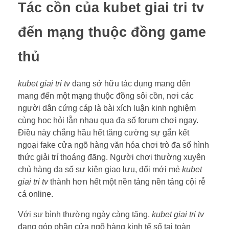
Tác cồn của kubet giai tri tv
đến mạng thuộc đồng game
thủ
kubet giai tri tv
đang sở hữu tác dụng mang đến
mang đến một mạng thuộc đồng sôi cồn, nơi các
người dân cứng cáp là bài xích luận kinh nghiệm
cùng học hỏi lẫn nhau qua đa số forum chơi ngay.
Điều này chẳng hầu hết tăng cường sự gắn kết
ngoại fake cửa ngõ hàng văn hóa chơi trò đa số hình
thức giải trí thoáng đãng. Người chơi thường xuyên
chủ hàng đa số sự kiện giao lưu, đổi mới mẻ
kubet
giai tri tv
thành hơn hết một nền tảng nền tảng cội rễ
cá online.
Với sự bình thường ngày càng tăng,
kubet giai tri tv
đang góp phần cửa ngõ hàng kinh tế số tại toàn