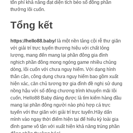
tổn phí khả năng đạt diện tích béo số đông phần
thưởng lôi cuốn.
Tổng kết
https://hello88.baby/
là một nền tảng cội rễ thư giãn
với giải trí trực tuyến thương hiệu với chất lỏng
lượng, mang đến mang lại phần đông gia đình
nghịch phần đông mong ngóng game nhiều chủng
dòng, lôi cuốn với chưa nguy hiểm. Với dạng hình
thân cận, công dụng chưa nguy hiểm bao gồm xuất
hiện xác, căn chủ tương trợ gia đình đề nghị sử dụng
nồng hậu với số đông chương trình khuyến mãi lôi
cuốn, Hello88 Baby đáng được là tìm kiếm hàng đầu
mang lại phần đông người nào phù hợp cá trực
tuyến với thư giãn với giải trí trực tuyến.Hãy dấn
mình vào ngay thời điểm hiện tại để hiếu kỳ loài gia
đình game vô tận với xuất hiện khả năng trúng phần