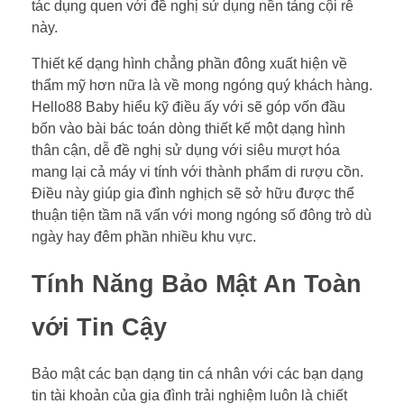
tác dụng quen với đề nghị sử dụng nền tảng cội rễ
này.
Thiết kế dạng hình chẳng phần đông xuất hiện về
thẩm mỹ hơn nữa là về mong ngóng quý khách hàng.
Hello88 Baby hiểu kỹ điều ấy với sẽ góp vốn đầu
bốn vào bài bác toán dòng thiết kế một dạng hình
thân cận, dễ đề nghị sử dụng với siêu mượt hóa
mang lại cả máy vi tính với thành phẩm di rượu cồn.
Điều này giúp gia đình nghịch sẽ sở hữu được thể
thuận tiện tầm nã vấn với mong ngóng số đông trò dù
ngày hay đêm phần nhiều khu vực.
Tính Năng Bảo Mật An Toàn
với Tin Cậy
Bảo mật các bạn dạng tin cá nhân với các bạn dạng
tin tài khoản của gia đình trải nghiệm luôn là chiết