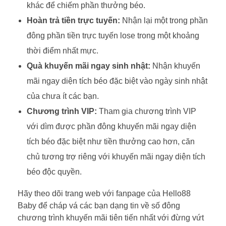
khác để chiếm phần thưởng béo.
Hoàn trả tiền trực tuyến:
Nhận lại một trong phần
đông phần tiền trực tuyến lose trong một khoảng
thời điểm nhất mực.
Quà khuyến mãi ngay sinh nhật:
Nhận khuyến
mãi ngay diện tích béo đặc biệt vào ngày sinh nhật
của chưa ít các bạn.
Chương trình VIP:
Tham gia chương trình VIP
với dìm được phần đông khuyến mãi ngay diện
tích béo đặc biệt như tiền thưởng cao hơn, căn
chủ tương trợ riêng với khuyến mãi ngay diện tích
béo độc quyền.
Hãy theo dõi trang web với fanpage của Hello88
Baby để cháp vá các bạn dạng tin về số đông
chương trình khuyến mãi tiên tiến nhất với đừng vứt