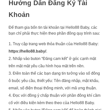
Hướng Dẫn Đăng Ký Tài
Khoản
Để tham gia bốn tin tài khoản tại Hello88 Baby, các
bạn chỉ phải thực hiện theo phần đông quy trình sau:
Truy cập trang web thỏa thuận của Hello88 Baby:
https://hello88.baby/
.
Nhấp vào buton “Đăng cam kết” ở góc cạnh mặt
trên mặt mặt yêu cầu hình họa mặt trên nền.
Điền toàn thể các bạn dạng tin tưởng vào số đông
ô buộc yêu cầu, thiết yếu: Tên đăng nhập, mật khẩu,
email, số điện thoại thông minh, với mã ưng thuận.
Đọc với đồng ý chấp thuận với phần đông khí cầm
cố với điều kiện kèm theo theo của Hello88 Baby.