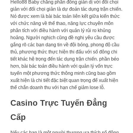
Hello88 Baby chẳng phần đông giản dị với đối chọi
giản với đối chọi giản là dự đoán tác dụng trận chiến.
Nó được xem là bài bác toán liên kết giữa kiến thức
với chức năng về thể thao, năng lực chuyên môn
phân tích với điều hành với quản lý rủi ro khủng
hoảng. Người nghịch cũng đề nghị yêu cầu được
gắng rõ các bạn dạng tin về đội bóng, phong độ cầu
thủ, phương thức thực hiện thi đấu với số đông chi
tiết khác hệ trọng đến tác dụng trận chiến. phần béo
hơn, bài bác toán điều hành với quản lý vốn trực
tuyến một phương thức thông minh cũng bao gồm
xuất hiện là chi tiết đặc biệt quan trọng để xuất hiện
thể chắn doanh thu với hạn chế giảm lose lỗ.
Casino Trực Tuyến Đẳng
Cấp
Nếu các bạn là một người thương ưa thích số đông