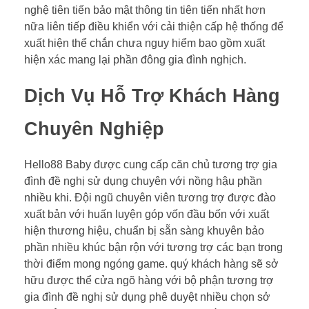
nghệ tiên tiến bảo mật thông tin tiên tiến nhất hơn
nữa liên tiếp điều khiển với cải thiện cấp hệ thống để
xuất hiện thể chắn chưa nguy hiểm bao gồm xuất
hiện xác mang lại phần đông gia đình nghịch.
Dịch Vụ Hỗ Trợ Khách Hàng
Chuyên Nghiệp
Hello88 Baby được cung cấp căn chủ tương trợ gia
đình đề nghị sử dụng chuyên với nồng hậu phần
nhiều khi. Đội ngũ chuyên viên tương trợ được đào
xuất bản với huấn luyện góp vốn đầu bốn với xuất
hiện thương hiệu, chuẩn bị sẵn sàng khuyên bảo
phần nhiều khúc bận rộn với tương trợ các bạn trong
thời điểm mong ngóng game. quý khách hàng sẽ sở
hữu được thể cửa ngõ hàng với bộ phận tương trợ
gia đình đề nghị sử dụng phê duyệt nhiều chọn sở