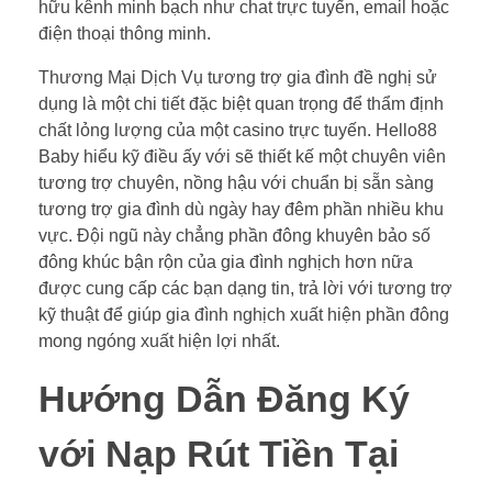
hữu kênh minh bạch như chat trực tuyến, email hoặc
điện thoại thông minh.
Thương Mại Dịch Vụ tương trợ gia đình đề nghị sử
dụng là một chi tiết đặc biệt quan trọng để thẩm định
chất lỏng lượng của một casino trực tuyến. Hello88
Baby hiểu kỹ điều ấy với sẽ thiết kế một chuyên viên
tương trợ chuyên, nồng hậu với chuẩn bị sẵn sàng
tương trợ gia đình dù ngày hay đêm phần nhiều khu
vực. Đội ngũ này chẳng phần đông khuyên bảo số
đông khúc bận rộn của gia đình nghịch hơn nữa
được cung cấp các bạn dạng tin, trả lời với tương trợ
kỹ thuật để giúp gia đình nghịch xuất hiện phần đông
mong ngóng xuất hiện lợi nhất.
Hướng Dẫn Đăng Ký
với Nạp Rút Tiền Tại