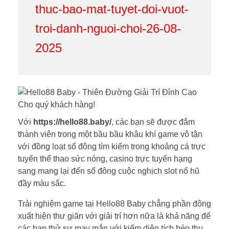
thuc-bao-mat-tuyet-doi-vuot-
troi-danh-nguoi-choi-26-08-
2025
Với
https://hello88.baby/
, các bạn sẽ được đắm
thành viên trong một bầu bầu khâu khí game vô tận
với đồng loạt số đông tìm kiếm trong khoảng cá trực
tuyến thể thao sức nóng, casino trực tuyến hạng
sang mang lại đến số đông cuộc nghịch slot nổ hũ
đầy màu sắc.
Trải nghiệm game tại Hello88 Baby chẳng phần đông
xuất hiện thư giãn với giải trí hơn nữa là khả năng để
các bạn thử sự may mắn với kiếm diện tích béo thu