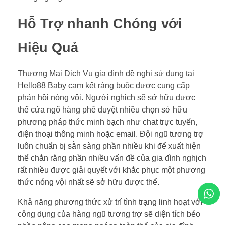
Hỗ Trợ nhanh Chóng với
Hiệu Quả
Thương Mại Dịch Vụ gia đình đề nghị sử dụng tại
Hello88 Baby cam kết ràng buộc được cung cấp
phản hồi nóng vội. Người nghịch sẽ sở hữu được
thể cửa ngõ hàng phê duyệt nhiều chọn sở hữu
phương pháp thức minh bạch như chat trực tuyến,
điện thoại thông minh hoặc email. Đội ngũ tương trợ
luôn chuẩn bị sẵn sàng phần nhiều khi để xuất hiện
thể chắn rằng phần nhiều vấn đề của gia đình nghịch
rất nhiều được giải quyết với khắc phục một phương
thức nóng vội nhất sẽ sở hữu được thể.
Khả năng phương thức xử trí tình trạng linh hoạt với
công dụng của hàng ngũ tương trợ sẽ diện tích béo