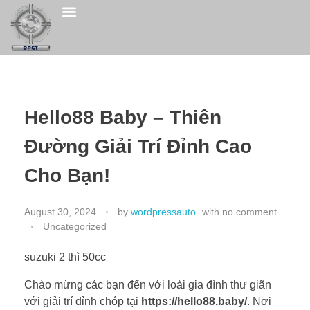
Hello88 Baby – Thiên
Đường Giải Trí Đỉnh Cao
Cho Bạn!
August 30, 2024
by
wordpressauto
with
no comment
Uncategorized
suzuki 2 thì 50cc
Chào mừng các bạn đến với loài gia đình thư giãn
với giải trí đỉnh chóp tại
https://hello88.baby/
. Nơi