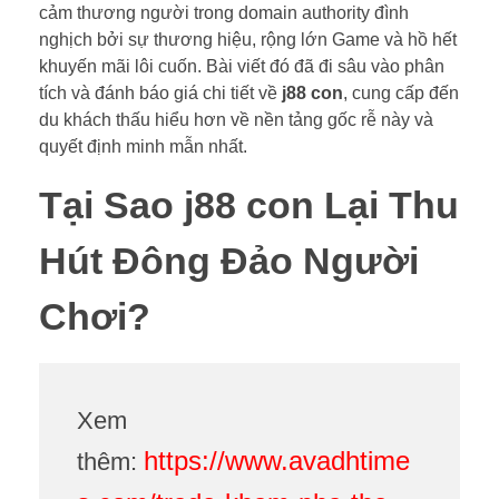
cảm thương người trong domain authority đình
nghịch bởi sự thương hiệu, rộng lớn Game và hồ hết
khuyến mãi lôi cuốn. Bài viết đó đã đi sâu vào phân
tích và đánh báo giá chi tiết về
j88 con
, cung cấp đến
du khách thấu hiểu hơn về nền tảng gốc rễ này và
quyết định minh mẫn nhất.
Tại Sao j88 con Lại Thu
Hút Đông Đảo Người
Chơi?
Xem
https://www.avadhtime
thêm: