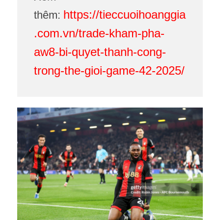
https://tieccuoihoanggia
thêm:
.com.vn/trade-kham-pha-
aw8-bi-quyet-thanh-cong-
trong-the-gioi-game-42-2025/