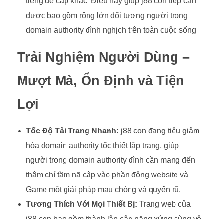
tiếng đề cập khác. Điều này giúp j88 con tiếp cận
được bao gồm rộng lớn đối tượng người trong
domain authority đình nghịch trên toàn cuộc sống.
Trải Nghiệm Người Dùng –
Mượt Mà, Ổn Định và Tiện
Lợi
Tốc Độ Tải Trang Nhanh:
j88 con đang tiêu giảm
hóa domain authority tốc thiết lập trang, giúp
người trong domain authority đình cần mang đến
thậm chí tầm nã cập vào phần đông website và
Game một giải pháp mau chóng và quyến rũ.
Tương Thích Với Mọi Thiết Bị:
Trang web của
j88 con bao gồm thành lập cân nặng xứng cùng vô