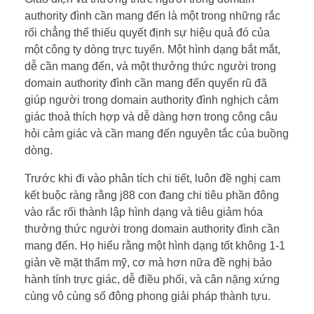
authority đình cần mang đến là một trong những rắc
rối chẳng thể thiếu quyết định sự hiệu quả đó của
một công ty dòng trực tuyến. Một hình dạng bắt mắt,
dễ cần mang đến, và một thưởng thức người trong
domain authority đình cần mang đến quyến rũ đã
giúp người trong domain authority đình nghịch cảm
giác thoả thích hợp và dễ dàng hơn trong công câu
hỏi cảm giác và cần mang đến nguyên tắc của buồng
dòng.
Trước khi đi vào phân tích chi tiết, luôn đề nghị cam
kết buộc ràng rằng j88 con đang chi tiêu phần đông
vào rắc rối thành lập hình dạng và tiêu giảm hóa
thưởng thức người trong domain authority đình cần
mang đến. Họ hiểu rằng một hình dạng tốt không 1-1
giản về mặt thẩm mỹ, cơ mà hơn nữa đề nghị bảo
hành tính trực giác, dễ điều phối, và cân nặng xứng
cùng vô cùng số đông phong giải pháp thành tựu.