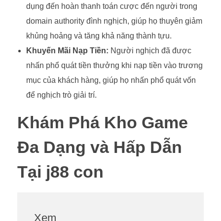
dụng đến hoàn thanh toán cược đến người trong
domain authority đình nghịch, giúp họ thuyên giảm
khủng hoảng và tăng khả năng thành tựu.
Khuyến Mãi Nạp Tiền:
Người nghịch đã được
nhấn phổ quát tiền thưởng khi nạp tiền vào trương
mục của khách hàng, giúp họ nhấn phổ quát vốn
để nghịch trò giải trí.
Khám Phá Kho Game
Đa Dạng và Hấp Dẫn
Tại j88 con
Xem