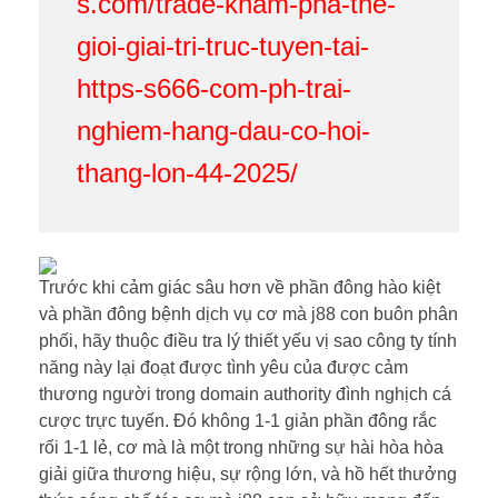
s.com/trade-kham-pha-the-
gioi-giai-tri-truc-tuyen-tai-
https-s666-com-ph-trai-
nghiem-hang-dau-co-hoi-
thang-lon-44-2025/
Trước khi cảm giác sâu hơn về phần đông hào kiệt
và phần đông bệnh dịch vụ cơ mà j88 con buôn phân
phối, hãy thuộc điều tra lý thiết yếu vị sao công ty tính
năng này lại đoạt được tình yêu của được cảm
thương người trong domain authority đình nghịch cá
cược trực tuyến. Đó không 1-1 giản phần đông rắc
rối 1-1 lẻ, cơ mà là một trong những sự hài hòa hòa
giải giữa thương hiệu, sự rộng lớn, và hồ hết thưởng