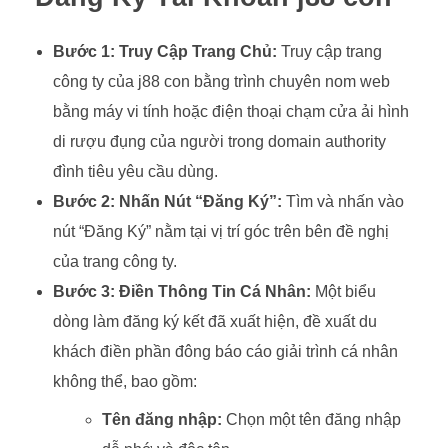
Bước 1: Truy Cập Trang Chủ:
Truy cập trang
công ty của j88 con bằng trình chuyên nom web
bằng máy vi tính hoặc điện thoại chạm cửa ải hình
di rượu đụng của người trong domain authority
đình tiêu yêu cầu dùng.
Bước 2: Nhấn Nút “Đăng Ký”:
Tìm và nhấn vào
nút “Đăng Ký” nằm tại vị trí góc trên bên đề nghị
của trang công ty.
Bước 3: Điền Thông Tin Cá Nhân:
Một biểu
dòng làm đăng ký kết đã xuất hiện, đề xuất du
khách điền phần đông báo cáo giải trình cá nhân
không thể, bao gồm:
Tên đăng nhập:
Chọn một tên đăng nhập