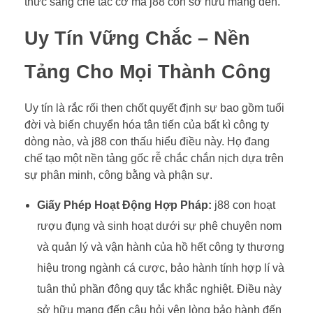
thức sáng chế tác cơ mà j88 con sở hữu mang đến.
Uy Tín Vững Chắc – Nền
Tảng Cho Mọi Thành Công
Uy tín là rắc rối then chốt quyết định sự bao gồm tuổi
đời và biến chuyển hóa tân tiến của bất kì công ty
dòng nào, và j88 con thấu hiểu điều này. Họ đang
chế tạo một nền tảng gốc rễ chắc chắn nịch dựa trên
sự phân minh, công bằng và phận sự.
Giấy Phép Hoạt Động Hợp Pháp:
j88 con hoạt
rượu đụng và sinh hoạt dưới sự phê chuyên nom
và quản lý và vận hành của hồ hết công ty thương
hiệu trong ngành cá cược, bảo hành tính hợp lí và
tuân thủ phần đông quy tắc khắc nghiệt. Điều này
sở hữu mang đến câu hỏi yên lòng bảo hành đến