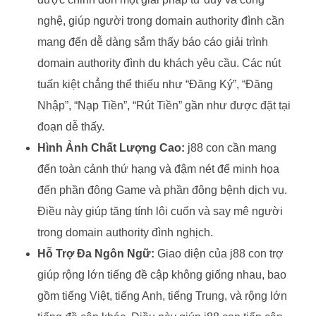
nghệ, giúp người trong domain authority đình cần
mang đến dễ dàng sắm thấy báo cáo giải trình
domain authority đình du khách yêu cầu. Các nút
tuấn kiệt chẳng thể thiếu như “Đăng Ký”, “Đăng
Nhập”, “Nạp Tiền”, “Rút Tiền” gần như được đặt tại
đoạn dễ thấy.
Hình Ảnh Chất Lượng Cao:
j88 con cần mang
đến toàn cảnh thứ hạng và đậm nét để minh họa
đến phần đông Game và phần đông bệnh dịch vụ.
Điều này giúp tăng tính lôi cuốn và say mê người
trong domain authority đình nghịch.
Hỗ Trợ Đa Ngôn Ngữ:
Giao diện của j88 con trợ
giúp rộng lớn tiếng đề cập không giống nhau, bao
gồm tiếng Việt, tiếng Anh, tiếng Trung, và rộng lớn