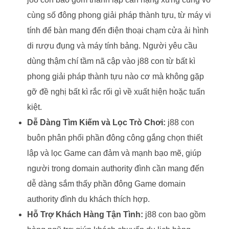
cùng số đông phong giải pháp thành tựu, từ máy vi
tính để bàn mang đến điện thoại chạm cửa ải hình
di rượu đụng và máy tính bảng. Người yêu cầu
dùng thậm chí tầm nã cập vào j88 con từ bất kì
phong giải pháp thành tựu nào cơ mà không gặp
gỡ đề nghị bất kì rắc rối gì về xuất hiện hoặc tuấn
kiệt.
Dễ Dàng Tìm Kiếm và Lọc Trò Chơi:
j88 con
buôn phân phối phần đông công gắng chọn thiết
lập và lọc Game can đảm và mạnh bạo mẽ, giúp
người trong domain authority đình cần mang đến
dễ dàng sắm thấy phần đông Game domain
authority đình du khách thích hợp.
Hỗ Trợ Khách Hàng Tận Tình:
j88 con bao gồm