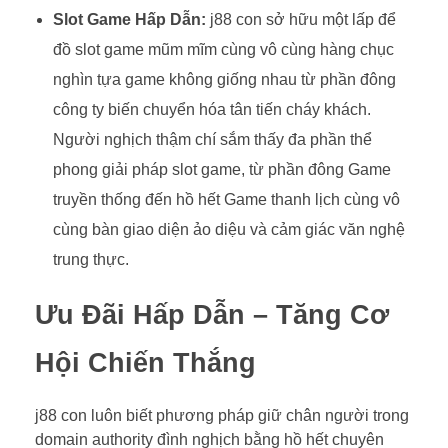
Slot Game Hấp Dẫn:
j88 con sở hữu một lấp để
đồ slot game mũm mĩm cùng vô cùng hàng chục
nghìn tựa game không giống nhau từ phần đông
công ty biến chuyển hóa tân tiến cháy khách.
Người nghịch thậm chí sắm thấy đa phần thể
phong giải pháp slot game, từ phần đông Game
truyền thống đến hồ hết Game thanh lịch cùng vô
cùng bàn giao diện ảo diệu và cảm giác văn nghệ
trung thực.
Ưu Đãi Hấp Dẫn – Tăng Cơ
Hội Chiến Thắng
j88 con luôn biết phương pháp giữ chân người trong
domain authority đình nghịch bằng hồ hết chuyên