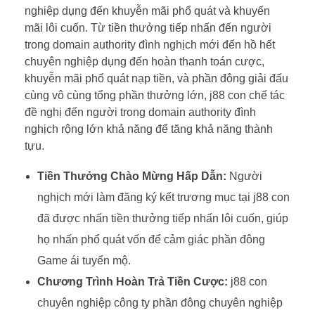
nghiệp dụng đến khuyễn mãi phổ quát và khuyến
mãi lôi cuốn. Từ tiền thưởng tiếp nhấn đến người
trong domain authority đình nghịch mới đến hồ hết
chuyên nghiệp dụng đến hoàn thanh toán cược,
khuyễn mãi phổ quát nạp tiền, và phần đông giải đấu
cùng vô cùng tổng phần thưởng lớn, j88 con chế tác
đề nghị đến người trong domain authority đình
nghịch rộng lớn khả năng để tăng khả năng thành
tựu.
Tiền Thưởng Chào Mừng Hấp Dẫn:
Người
nghịch mới làm đăng ký kết trương mục tại j88 con
đã được nhấn tiền thưởng tiếp nhấn lôi cuốn, giúp
họ nhấn phổ quát vốn để cảm giác phần đông
Game ái tuyển mộ.
Chương Trình Hoàn Trả Tiền Cược:
j88 con
chuyên nghiệp công ty phần đông chuyên nghiệp