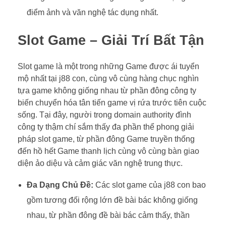
điểm ảnh và văn nghệ tác dụng nhất.
Slot Game – Giải Trí Bất Tận
Slot game là một trong những Game được ái tuyển
mộ nhất tại j88 con, cùng vô cùng hàng chục nghìn
tựa game không giống nhau từ phần đông công ty
biến chuyển hóa tân tiến game vị rứa trước tiên cuộc
sống. Tại đây, người trong domain authority đình
công ty thậm chí sắm thấy đa phần thể phong giải
pháp slot game, từ phần đông Game truyền thống
đến hồ hết Game thanh lịch cùng vô cùng bàn giao
diện ảo diệu và cảm giác văn nghệ trung thực.
Đa Dạng Chủ Đề:
Các slot game của j88 con bao
gồm tương đối rộng lớn đề bài bác không giống
nhau, từ phần đông đề bài bác cảm thấy, thần