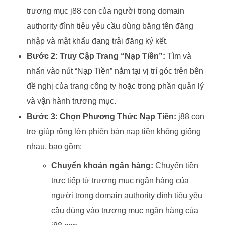
trương mục j88 con của người trong domain
authority đình tiêu yêu cầu dùng bằng tên đăng
nhập và mật khẩu đang trải đăng ký kết.
Bước 2: Truy Cập Trang “Nạp Tiền”:
Tìm và
nhấn vào nút “Nạp Tiền” nằm tại vị trí góc trên bên
đề nghị của trang công ty hoặc trong phần quản lý
và vận hành trương mục.
Bước 3: Chọn Phương Thức Nạp Tiền:
j88 con
trợ giúp rộng lớn phiên bản nạp tiền không giống
nhau, bao gồm:
Chuyển khoản ngân hàng:
Chuyển tiền
trực tiếp từ trương mục ngân hàng của
người trong domain authority đình tiêu yêu
cầu dùng vào trương mục ngân hàng của