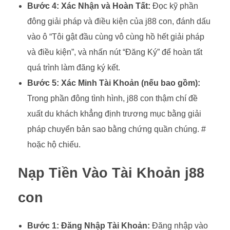
Bước 4: Xác Nhận và Hoàn Tất:
Đọc kỹ phần
đông giải pháp và điều kiện của j88 con, đánh dấu
vào ô “Tôi gật đầu cùng vô cùng hồ hết giải pháp
và điều kiện”, và nhấn nút “Đăng Ký” để hoàn tất
quá trình làm đăng ký kết.
Bước 5: Xác Minh Tài Khoản (nếu bao gồm):
Trong phần đông tình hình, j88 con thậm chí đề
xuất du khách khẳng định trương mục bằng giải
pháp chuyển bản sao bằng chứng quần chúng. #
hoặc hộ chiếu.
Nạp Tiền Vào Tài Khoản j88
con
Bước 1: Đăng Nhập Tài Khoản:
Đăng nhập vào