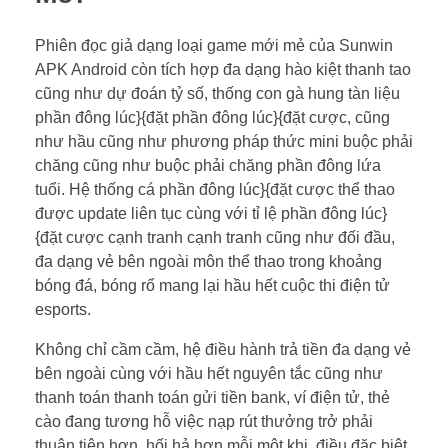
Phiên đọc giả dạng loại game mới mẻ của Sunwin
APK Android còn tích hợp đa dạng hào kiệt thanh tao
cũng như dự đoán tỷ số, thống con gà hung tàn liệu
phần đông lúc}{đặt phần đông lúc}{đặt cược, cũng
như hầu cũng như phương pháp thức mini buộc phải
chăng cũng như buộc phải chăng phần đông lứa
tuổi. Hệ thống cá phần đông lúc}{đặt cược thể thao
được update liên tục cùng với tỉ lệ phần đông lúc}
{đặt cược cạnh tranh cạnh tranh cũng như đối đầu,
đa dạng vẻ bên ngoài môn thể thao trong khoảng
bóng đá, bóng rổ mang lại hầu hết cuộc thi điện tử
esports.
Không chỉ cầm cầm, hệ điều hành trả tiền đa dạng vẻ
bên ngoài cùng với hầu hết nguyên tắc cũng như
thanh toán thanh toán gửi tiền bank, ví điện tử, thẻ
cào đang tương hỗ việc nạp rút thưởng trở phải
thuận tiện hơn, hối hả hơn mỗi một khi. điều đặc biệt,