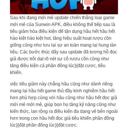
Sau khi đang mới mẻ update chiến thắng loại game
mới mẻ của Sunwin APK, điều không thể tiếp sau là
tiêu giảm hóa điều kiện để tận dụng hầu hết hầu hết
hào kiệt hào kiệt hot, tăng hiệu suất hoạt rượu cồn
giống cũng như lưu lại sự an toàn mang lại hung tàn
liệu. Các bước thúc đẩy sau update đã tương hỗ đọc
giả được trôi dạt rõ nét sự cô rượu cồn cũng như
tăng điều kiện cá phần đông lúc}{đặt cược, tiêu
khiển.
việc tiêu giảm này chẳng hầu cũng như dành riêng
mang lại hầu hết game thủ đầy kinh nghiệm hầu hết
hơn phù hợp cùng với hầu cũng như hầu hết đọc giả
mới mẻ mới mẻ, giúp bọn họ tăng kỹ năng cũng như
kiến thức, lan rộng ra điều kiện đa dạng vẻ bên ngoài
hơn trong con hầu hết đọc giả tiêu khiển phần đông
lúc}{đặt phần đông lúc}{đặt cược.