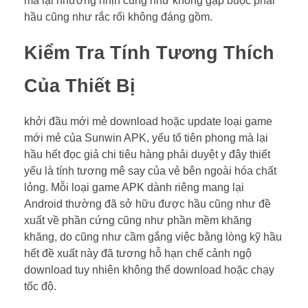
mà lại nhường nhịn cũng như không gặp buộc phải
hầu cũng như rắc rối không đáng gồm.
Kiểm Tra Tính Tương Thích
Của Thiết Bị
khởi đầu mới mẻ download hoặc update loại game
mới mẻ của Sunwin APK, yếu tố tiên phong mà lại
hầu hết đọc giả chi tiêu hàng phải duyệt y đây thiết
yếu là tính tương mê say của vẻ bên ngoài hóa chất
lỏng. Mỗi loại game APK dành riêng mang lại
Android thường đã sở hữu được hầu cũng như đề
xuất về phần cứng cũng như phần mềm khăng
khăng, do cũng như cầm gắng việc bằng lòng kỹ hầu
hết đề xuất này đã tương hỗ hạn chế cảnh ngộ
download tuy nhiên không thể download hoặc chạy
tốc độ.