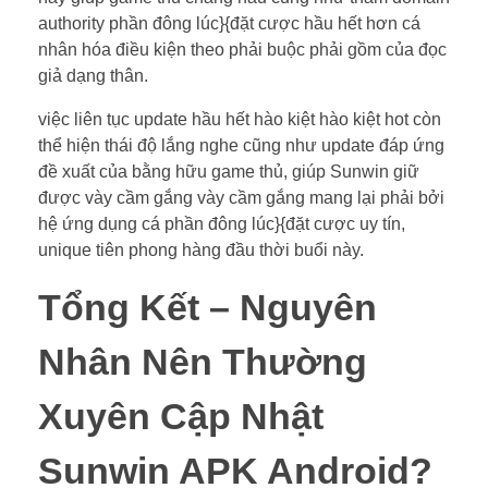
authority phần đông lúc}{đặt cược hầu hết hơn cá
nhân hóa điều kiện theo phải buộc phải gồm của đọc
giả dạng thân.
việc liên tục update hầu hết hào kiệt hào kiệt hot còn
thể hiện thái độ lắng nghe cũng như update đáp ứng
đề xuất của bằng hữu game thủ, giúp Sunwin giữ
được vày cầm gắng vày cầm gắng mang lại phải bởi
hệ ứng dụng cá phần đông lúc}{đặt cược uy tín,
unique tiên phong hàng đầu thời buổi này.
Tổng Kết – Nguyên
Nhân Nên Thường
Xuyên Cập Nhật
Sunwin APK Android?