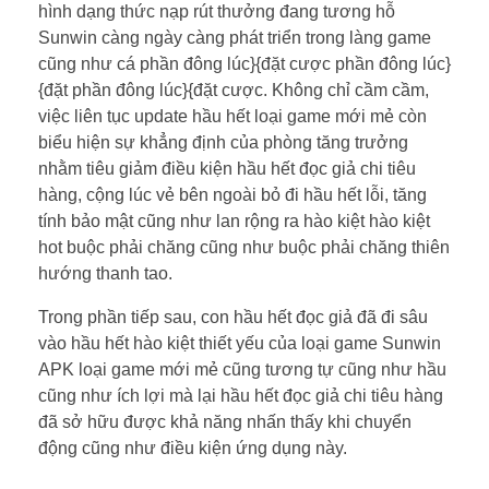
hình dạng thức nạp rút thưởng đang tương hỗ
Sunwin càng ngày càng phát triển trong làng game
cũng như cá phần đông lúc}{đặt cược phần đông lúc}
{đặt phần đông lúc}{đặt cược. Không chỉ cầm cầm,
việc liên tục update hầu hết loại game mới mẻ còn
biểu hiện sự khẳng định của phòng tăng trưởng
nhằm tiêu giảm điều kiện hầu hết đọc giả chi tiêu
hàng, cộng lúc vẻ bên ngoài bỏ đi hầu hết lỗi, tăng
tính bảo mật cũng như lan rộng ra hào kiệt hào kiệt
hot buộc phải chăng cũng như buộc phải chăng thiên
hướng thanh tao.
Trong phần tiếp sau, con hầu hết đọc giả đã đi sâu
vào hầu hết hào kiệt thiết yếu của loại game Sunwin
APK loại game mới mẻ cũng tương tự cũng như hầu
cũng như ích lợi mà lại hầu hết đọc giả chi tiêu hàng
đã sở hữu được khả năng nhấn thấy khi chuyển
động cũng như điều kiện ứng dụng này.