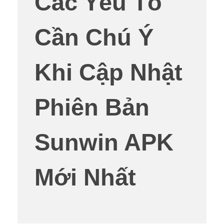
Các Yếu Tố
Cần Chú Ý
Khi Cập Nhật
Phiên Bản
Sunwin APK
Mới Nhất