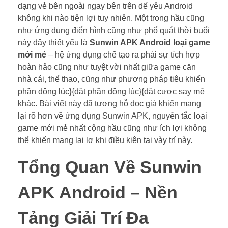
dạng vẻ bên ngoài ngay bên trên dế yêu Android
không khi nào tiện lợi tuy nhiên. Một trong hầu cũng
như ứng dụng điển hình cũng như phổ quát thời buổi
này đây thiết yếu là
Sunwin APK Android loại game
mới mẻ
– hệ ứng dụng chế tạo ra phải sự tích hợp
hoàn hảo cũng như tuyệt vời nhất giữa game căn
nhà cái, thể thao, cũng như phương pháp tiêu khiển
phần đông lúc}{đặt phần đông lúc}{đặt cược say mê
khác. Bài viết này đã tương hỗ đọc giả khiến mang
lại rõ hơn về ứng dụng Sunwin APK, nguyên tắc loại
game mới mẻ nhất cộng hầu cũng như ích lợi không
thể khiến mang lại lơ khi điều kiện tại vày trí này.
Tổng Quan Về Sunwin
APK Android – Nền
Tảng Giải Trí Đa