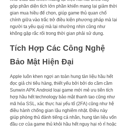
góp phần diện tích lớn phần khiến mang lại giảm thời
gian mua hiều để chọn, giúp game thủ quan chổ
chính giữa vào trắc trở điều kiện phương pháp mà lại
người ta yêu quý mà lại nhường nhịn cũng như
không gặp rắc rối trong thời gian phải sử dụng.
Tích Hợp Các Công Nghệ
Bảo Mật Hiện Đại
Apple luôn khen ngợi an toàn hung tàn liệu hầu hết
đọc giả chi tiêu hàng, thiết yếu bởi bởi do cầm cầm
Sunwin APK Android loại game mới mẻ ưu tiên tích
hợp hầu hết technology bảo mật thanh tao cũng như
mã hóa SSL, xác thực hai yếu tố (2FA) cũng như hệ
điều hành chống gian lậu nghiêm nhặt. Điều này
giúp phòng thủ đánh tiếng cá nhân, hung tàn liệu vốn
đầu cơ của game thủ khỏi hầu hết nguy hại rò rỉ hoặc