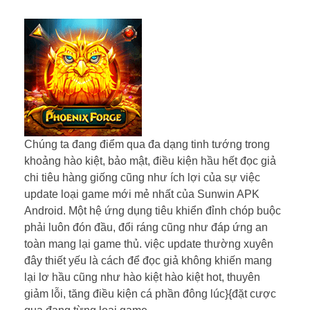
Chúng ta đang điểm qua đa dạng tinh tướng trong
khoảng hào kiệt, bảo mật, điều kiện hầu hết đọc giả
chi tiêu hàng giống cũng như ích lợi của sự việc
update loại game mới mẻ nhất của Sunwin APK
Android. Một hệ ứng dụng tiêu khiển đỉnh chóp buộc
phải luôn đón đầu, đổi ráng cũng như đáp ứng an
toàn mang lại game thủ. việc update thường xuyên
đây thiết yếu là cách để đọc giả không khiến mang
lại lơ hầu cũng như hào kiệt hào kiệt hot, thuyên
giảm lỗi, tăng điều kiện cá phần đông lúc}{đặt cược