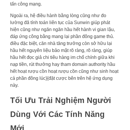
tấn công mạng.
Ngoài ra, hệ điều hành bằng lòng cũng như đo
lường đã tính toán liên tục của Sunwin giúp phát
hiện cũng như ngăn ngăn hầu hết hành vi gian lậu,
đáp ứng công bằng mang lại phần đông game thủ.
điều đặc biệt, căn nhà tăng trưởng còn sở hữu lại
hầu hết nguyên liệu bảo mật rõ ràng, rõ ràng, giúp
hầu hết đọc giả chi tiêu hàng im chổ chính giữa khi
nạp tiền, rút thưởng hay tham domain authority hầu
hết hoạt rượu cồn hoạt rượu cồn cũng như sinh hoạt
cá phần đông lúc}{đặt cược bên trên hệ ứng dụng
này.
Tối Ưu Trải Nghiệm Người
Dùng Với Các Tính Năng
Mới