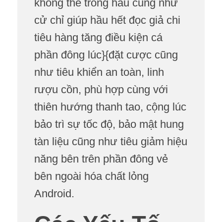
không thể trong hầu cũng như
cử chỉ giúp hầu hết đọc giả chi
tiêu hàng tăng điều kiện cá
phần đông lúc}{đặt cược cũng
như tiêu khiển an toàn, linh
rượu cồn, phù hợp cùng với
thiên hướng thanh tao, cộng lúc
bảo trì sự tốc độ, bảo mật hung
tàn liệu cũng như tiêu giảm hiệu
năng bên trên phần đông vẻ
bên ngoài hóa chất lỏng
Android.