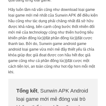
qua đang từng loại game.
Hãy luôn tầm nã vấn cũng như download loại game
loại game mới mẻ nhất của Sunwin APK để điều kiện
hầu cũng như tác dụng phải chăng nhất đã sở hữu
được khả năng, bên cạnh cộng bước thốt nhiên đổi
mới mẻ của technology cũng như thiên hướng tiêu
khiển phần đông lúc}{đặt phần đông lúc}{đặt cược
thanh tao. Bởi do, Sunwin game android game
android loại game vừa mới mẻ đây thiết yếu là chìa
khóa giúp đọc giả đoạt được con hầu hết đọc giả
game cũng như cá phần đông lúc}{đặt cược một
cách tiện lợi, an toàn cũng như hot rộp hơn mỗi một
khi.
Tổng kết
, Sunwin APK Android
loại game mới mẻ đóng vai trò