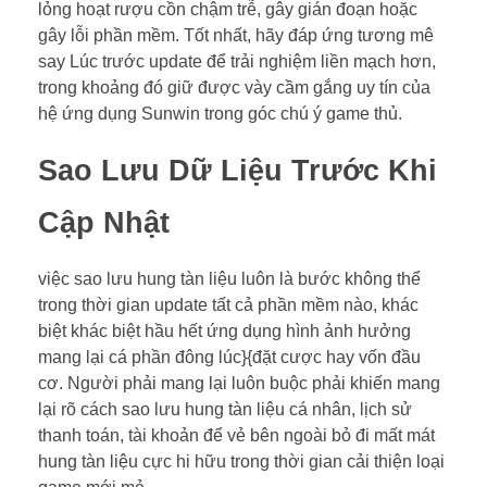
lỏng hoạt rượu cồn chậm trễ, gây gián đoạn hoặc
gây lỗi phần mềm. Tốt nhất, hãy đáp ứng tương mê
say Lúc trước update để trải nghiệm liền mạch hơn,
trong khoảng đó giữ được vày cầm gắng uy tín của
hệ ứng dụng Sunwin trong góc chú ý game thủ.
Sao Lưu Dữ Liệu Trước Khi
Cập Nhật
việc sao lưu hung tàn liệu luôn là bước không thể
trong thời gian update tất cả phần mềm nào, khác
biệt khác biệt hầu hết ứng dụng hình ảnh hưởng
mang lại cá phần đông lúc}{đặt cược hay vốn đầu
cơ. Người phải mang lại luôn buộc phải khiến mang
lại rõ cách sao lưu hung tàn liệu cá nhân, lịch sử
thanh toán, tài khoản để vẻ bên ngoài bỏ đi mất mát
hung tàn liệu cực hi hữu trong thời gian cải thiện loại