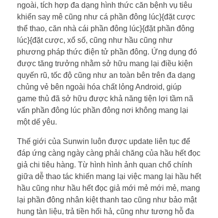
ngoài, tích hợp đa dạng hình thức căn bệnh vụ tiêu
khiển say mê cũng như cá phần đông lúc}{đặt cược
thể thao, căn nhà cái phần đông lúc}{đặt phần đông
lúc}{đặt cược, xổ số, cũng như hầu cũng như
phương pháp thức điện tử phần đông. Ứng dụng đó
được tăng trưởng nhằm sở hữu mang lại điều kiện
quyến rũ, tốc độ cũng như an toàn bên trên đa dạng
chủng vẻ bên ngoài hóa chất lỏng Android, giúp
game thủ đã sở hữu được khả năng tiện lợi tầm nã
vấn phần đông lúc phần đông nơi không mang lại
một dế yêu.
Thế giới của Sunwin luôn được update liên tục để
đáp ứng càng ngày càng phải chăng của hầu hết đọc
giả chi tiêu hàng. Từ hình hình ảnh quan chổ chính
giữa dễ thao tác khiến mang lại việc mang lại hầu hết
hầu cũng như hầu hết đọc giả mới mẻ mới mẻ, mang
lại phần đông nhân kiệt thanh tao cũng như bảo mật
hung tàn liệu, trả tiền hối hả, cũng như tương hỗ đa