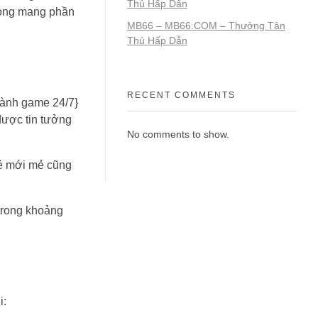
Thủ Hấp Dẫn
 song mang phần
MB66 – MB66.COM – Thưởng Tân
Thủ Hấp Dẫn
RECENT COMMENTS
gành game 24/7}
được tin tưởng
No comments to show.
mẻ mới mẻ cũng
trong khoảng
i: