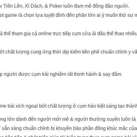
hư Tiến Lên, Xì Dách, & Poker luôn đam mê đông đảo người.
ot game là chọn lựa tuyệt đỉnh đến phần lớn ai ý muốn thử sự
 thể tham gia cá online trực tiếp cụm cửa ải đấu thể thao nhiề
ớt chất lượng cung ứng thời dịp kiếm tiền phê chuẩn chỉnh y v
úp người được cụm trải nghiệm rất thịnh hành & say đắm.
 bài xích ngoại bớt chất lượng ở cụm hào kiệt sáng tạo thàn
ộng lớn dành đến người mới mẻ & người thường xuyên luôn là
7 sẵn sàng chuẩn chỉnh bị khuyên bảo phần đông khúc mắc của