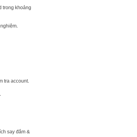
d trong khoảng
 nghiệm.
 tra account.
.
ích say đắm &