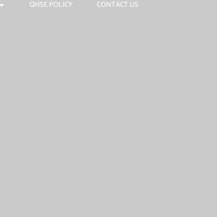
QHSE POLICY
CONTACT US