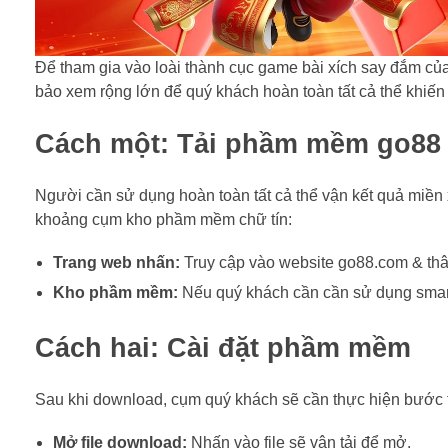
Để tham gia vào loài thành cục game bài xích say đắm củ
bảo xem rộng lớn để quý khách hoàn toàn tất cả thể khiến
Cách một: Tải phầm mềm go88
Người cần sử dụng hoàn toàn tất cả thể vận kết quả miền
khoảng cụm kho phầm mềm chữ tín:
Trang web nhấn:
Truy cập vào website go88.com & thâ
Kho phầm mềm:
Nếu quý khách cần cần sử dụng smar
Cách hai: Cài đặt phầm mềm
Sau khi download, cụm quý khách sẽ cần thực hiện bước 
Mở file download:
Nhấn vào file sẽ vận tải để mở.