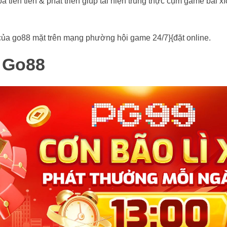
 tiên tiến & phát triển giúp tái hiện trung thực cụm game bài xí
của go88 mặt trên mạng phường hội game 24/7}{đặt online.
 Go88