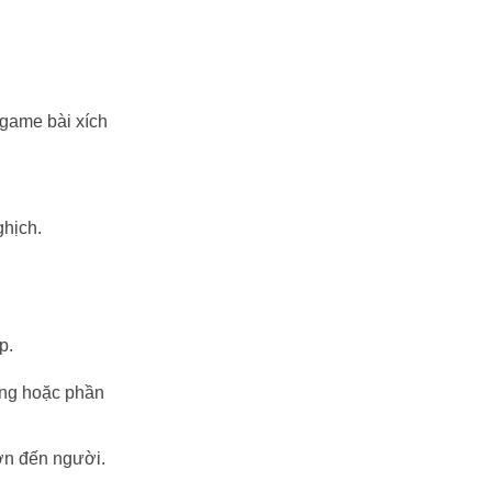
 game bài xích
ghịch.
p.
ồng hoặc phần
ớn đến người.