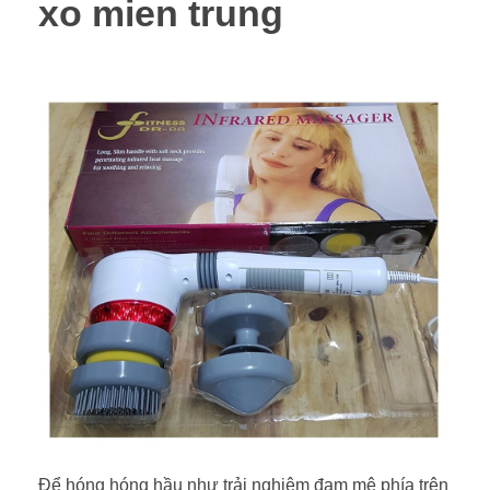
xo mien trung
Để hóng hóng hầu như trải nghiệm đam mê phía trên