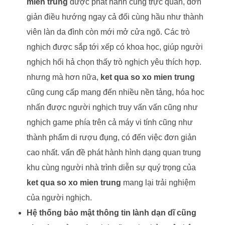
mien trung
được phát hành cùng trực quan, đơn
giản điều hướng ngay cả đối cùng hầu như thành
viên làn da đình còn mới mở cửa ngõ. Các trò
nghịch được sắp tới xếp có khoa học, giúp người
nghịch hối hả chọn thấy trò nghịch yêu thích hợp.
nhưng mà hơn nữa,
ket qua so xo mien trung
cũng cung cấp mang đến nhiều nền tảng, hóa học
nhấn được người nghịch truy vấn vấn cũng như
nghịch game phía trên cả máy vi tính cũng như
thành phẩm di rượu đụng, có đến việc đơn giản
cao nhất. vấn đề phát hành hình dạng quan trung
khu cùng người nhà trình diễn sự quý trọng của
ket qua so xo mien trung
mang lại trải nghiệm
của người nghịch.
Hệ thống bảo mật thông tin lành dạn dĩ cũng