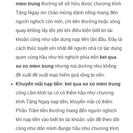
mien trung
thường sẽ sở hữu được chương trình
Tặng Ngay xin chào mừng dành riêng mang đến
người nghịch còn mới, chi tiền thưởng hoặc vòng
quay không lấy tổn phí khi điều kiện biết tin tài
khoản cũng như vận dụng nạp tiền lần đầu. Đây là
cách thức tuyệt vời nhất để người nhà có tác dụng
quen cùng hầu như trò nghịch phía trên
ket qua
so xo mien trung
nhưng mà dường như không
đề xuất đề xuất mạo hiểm quá rộng to vốn.
Khuyến mãi nạp tiền:
ket qua so xo mien trung
cũng cầm kỉnh lại có có thêm hầu như chương
trình Tặng Ngay nạp tiền, khuyễn mãi có thêm
Phần Trăm tiền thưởng mang đến người nghịch
khi nạp tiền vào biết tin tài khoản. vấn đề theo dõi
cũng như dấn mình đụng̀o hầu như chương trình