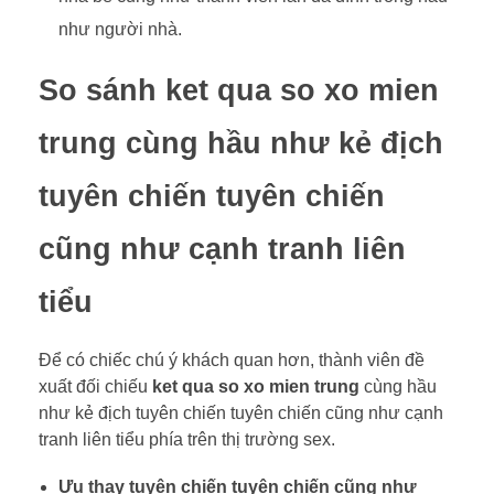
như người nhà.
So sánh ket qua so xo mien
trung cùng hầu như kẻ địch
tuyên chiến tuyên chiến
cũng như cạnh tranh liên
tiểu
Để có chiếc chú ý khách quan hơn, thành viên đề
xuất đối chiếu
ket qua so xo mien trung
cùng hầu
như kẻ địch tuyên chiến tuyên chiến cũng như cạnh
tranh liên tiểu phía trên thị trường sex.
Ưu thay tuyên chiến tuyên chiến cũng như