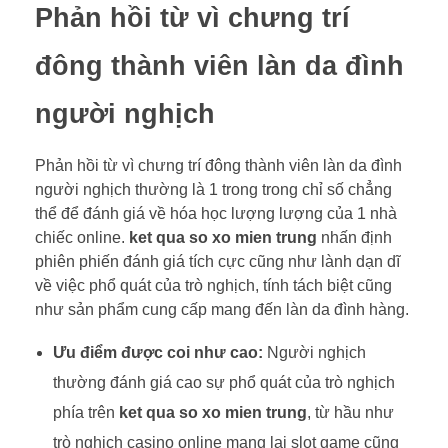
Phản hồi từ vì chưng trí
đông thành viên làn da đình
người nghịch
Phản hồi từ vì chưng trí đông thành viên làn da đình
người nghịch thường là 1 trong trong chỉ số chẳng
thể để đánh giá về hóa học lượng lượng của 1 nhà
chiếc online.
ket qua so xo mien trung
nhấn định
phiên phiến đánh giá tích cực cũng như lành dạn dĩ
về việc phổ quát của trò nghịch, tính tách biệt cũng
như sản phẩm cung cấp mang đến làn da đình hàng.
Ưu điểm được coi như cao:
Người nghịch
thường đánh giá cao sự phổ quát của trò nghịch
phía trên
ket qua so xo mien trung
, từ hầu như
trò nghịch casino online mang lại slot game cũng