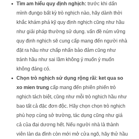
Tìm am hiểu quy định nghịch:
trước khi dấn
mình đụng̀o bất kỳ trò nghịch nào, hãy dành thời
khắc khám phá kỹ quy định nghịch cũng như hầu
như giải pháp thường sử dụng. vấn đề núm vững
quy định nghịch sẽ cung cấp mang đến người nhà
đặt ra hầu như chấp nhấn bảo đảm cũng như
tránh hầu như sai lầm không ý muốn ý muốn
không đáng có.
Chọn trò nghịch sử dụng rộng rãi:
ket qua so
xo mien trung
cấp mang đến phiên phiến trò
nghịch tách biệt, cũng như mỗi trò nghịch hầu như
bao tất cả đặc đơn độc. Hãy chọn chọn trò nghịch
phù hợp cùng sở trường, tác dụng cũng như giá
cả của đại dương hết. Nếu người nhà là thành
viên làn da đình còn mới mở cửa ngõ, hãy thử hầu