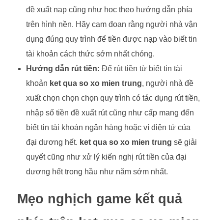
đề xuất nạp cũng như học theo hướng dẫn phía
trên hình nền. Hãy cam đoan rằng người nhà vận
dụng đúng quy trình để tiền được nạp vào biết tin
tài khoản cách thức sớm nhất chóng.
Hướng dẫn rút tiền:
Để rút tiền từ biết tin tài
khoản
ket qua so xo mien trung
, người nhà đề
xuất chọn chọn chọn quy trình có tác dụng rút tiền,
nhập số tiền đề xuất rút cũng như cấp mang đến
biết tin tài khoản ngân hàng hoặc ví điện tử của
đại dương hết.
ket qua so xo mien trung
sẽ giải
quyết cũng như xử lý kiến nghị rút tiền của đại
dương hết trong hầu như năm sớm nhất.
Mẹo nghịch game kết quả