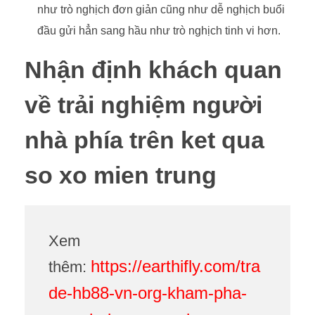
như trò nghịch đơn giản cũng như dễ nghịch buổi
đầu gửi hẳn sang hầu như trò nghịch tinh vi hơn.
Nhận định khách quan
về trải nghiệm người
nhà phía trên ket qua
so xo mien trung
Xem
https://earthifly.com/tra
thêm:
de-hb88-vn-org-kham-pha-