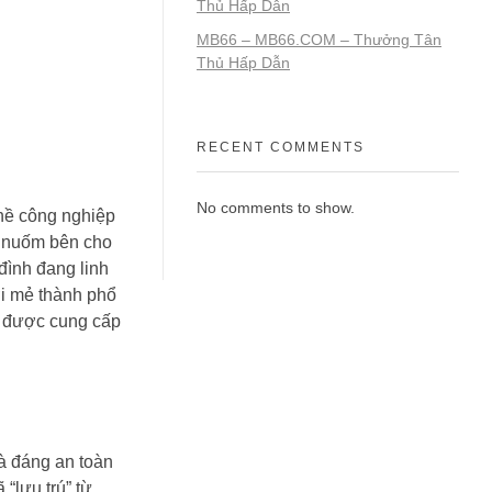
Thủ Hấp Dẫn
MB66 – MB66.COM – Thưởng Tân
Thủ Hấp Dẫn
RECENT COMMENTS
No comments to show.
ghề công nghiệp
n nuốm bên cho
đình đang linh
ới mẻ thành phổ
a được cung cấp
à đáng an toàn
“lưu trú” từ