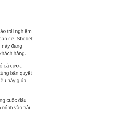
ào trải nghiệm
 căn cơ. Sbobet
u này đang
 khách hàng.
nó cá cược
túng bấn quyết
iều này giúp
ông cuộc đấu
mình vào trải