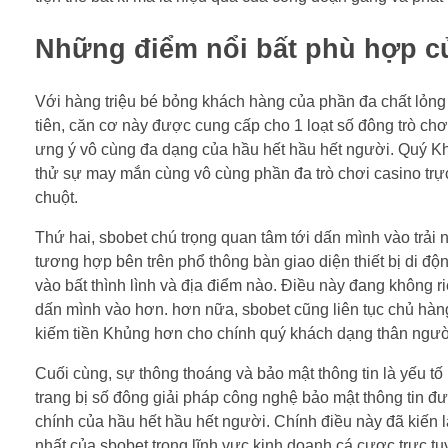
Những điểm nổi bất phù hợp c
Với hàng triệu bé bỏng khách hàng của phần đa chất lỏn
tiên, căn cơ này được cung cấp cho 1 loạt số đông trò chơi
ưng ý vô cùng đa dạng của hầu hết hầu hết người. Quý Kh
thử sự may mắn cùng vô cùng phần đa trò chơi casino trự
chuột.
Thứ hai, sbobet chú trọng quan tâm tới dấn mình vào tr
tương hợp bên trên phổ thông bàn giao diện thiết bị di đ
vào bất thình lình và địa điểm nào. Điều này đang không 
dấn mình vào hơn. hơn nữa, sbobet cũng liên tục chủ h
kiếm tiền Khủng hơn cho chính quý khách dạng thân ngườ
Cuối cùng, sự thông thoáng và bảo mật thông tin là yếu tố
trang bị số đông giải pháp công nghệ bảo mật thông tin 
chính của hầu hết hầu hết người. Chính điều này đã kiến 
nhất của sbobet trong lĩnh vực kinh doanh cá cược trực t