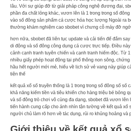
lâu. Với sự giúp đỡ từ giải pháp công nghệ đương đại, 
phần đa chất lỏng khác, vươn lên là 1 trong trong số đông
vào số đông sản phẩm cá cược hóa học lượng Ngoài ra bởi
thường khám nghiệm cao sbobet vì chưng cỗ máy đỡ ngớ ngẩ
hơn nữa, sbobet đã liên tục update và cải tiến để đắm s
di động và số đông công dụng cá cược trực tiếp. Điều này 
cảnh cạnh tranh tuyên chiến và cạnh tranh hiểm độc. Từ 1
nhiều giấy phép hoạt động tại phổ thông non sông, chứng
hầu hết người mới mẻ, hiểu về lịch sử vẻ vang này giúp c
tiện thể
kết quả xổ số truyền thống là 1 trong trong số đông số s
khả năng kiếm tiền và tiêu khiển cho hàng triệu bé bỏng q
và số đông trò chơi vô cùng đa dạng, sbobet đã vươn lên 
tiến hành cung cấp cho ánh nhìn tận tường về kết quả xổ s
người chủ làm rõ hơn về tác dụng, rủi ro khủng hoảng và p
Giới thiệu về kết quả xổ 