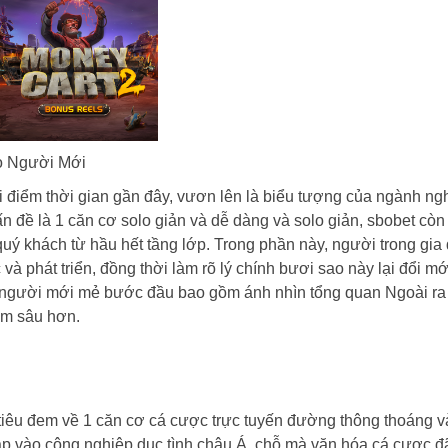
hời điểm thời gian gần đây, vươn lên là biểu tượng của ngành n
n đề là 1 căn cơ solo giản và dễ dàng và solo giản, sbobet cò
uý khách từ hầu hết tầng lớp. Trong phần này, người trong gia 
và phát triển, đồng thời làm rõ lý chính bươi sao này lại đổi m
ết người mới mẻ bước đầu bao gồm ánh nhìn tổng quan Ngoài r
ảm sâu hơn.
iêu đem về 1 căn cơ cá cược trực tuyến đường thông thoáng v
ắp vào công nghiệp dục tình châu Á, chỗ mà văn hóa cá cược đã 