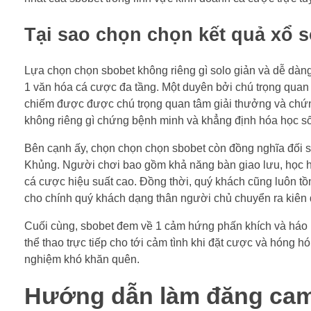
Tại sao chọn chọn kết quả xổ 
Lựa chọn chọn sbobet không riêng gì solo giản và dễ dàng và 
1 văn hóa cá cược đa tầng. Một duyên bởi chú trọng quan
chiếm được được chú trọng quan tâm giải thưởng và chứn
không riêng gì chứng bệnh minh và khẳng định hóa học số
Bên cạnh ấy, chọn chọn chọn sbobet còn đồng nghĩa đối s
Khủng. Người chơi bao gồm khả năng bàn giao lưu, học hỏ
cá cược hiệu suất cao. Đồng thời, quý khách cũng luôn tồn
cho chính quý khách dạng thân người chủ chuyển ra kiên
Cuối cùng, sbobet đem về 1 cảm hứng phấn khích và háo 
thể thao trực tiếp cho tới cảm tình khi đặt cược và hóng hó
nghiệm khó khăn quên.
Hướng dẫn làm đăng cam