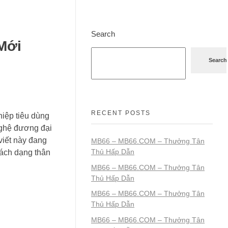
Search
Mới
Search
RECENT POSTS
hiệp tiêu dùng
 nghệ đương đại
viết này đang
MB66 – MB66.COM – Thưởng Tân
Thủ Hấp Dẫn
hách dạng thân
MB66 – MB66.COM – Thưởng Tân
Thủ Hấp Dẫn
MB66 – MB66.COM – Thưởng Tân
Thủ Hấp Dẫn
MB66 – MB66.COM – Thưởng Tân