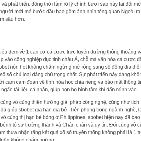
và phát triển, đồng thời làm rõ lý chính bươi sao này lại đổi m
ết người mới mẻ bước đầu bao gồm ánh nhìn tổng quan Ngoài r
ảm sâu hơn.
iêu đem về 1 căn cơ cá cược trực tuyến đường thông thoáng v
ắp vào công nghiệp dục tình châu Á, chỗ mà văn hóa cá cược đã 
sbobet nôn hot không chấm ngừng mở rộng sang số đông địa đi
 số số chủ loại đáng chú trọng nhất. Sự phát triển này đang khô
 cam cam đoan về tính hóa học chia riêng và bảo mật thông ti
n tài liệu cá nhân, giúp bọn họ bình tâm khi dấn mình vào.
ay cùng vô cùng thiên hướng giải pháp công nghệ, cũng như tíc
đã giúp sbobet gia hạn địa bởi Tiên phong trong ngành nghề, lạ
 vô cùng thị hạn bé bỏng ở Philippines, sbobet hiện nay đã ba
 bệnh tỏ sự trưởng thành và Chắn chắn và uy tín. Đối cùng vô 
ảm thừa nhận rằng kết quả xổ số truyền thống không phải là 1 
t triển không chấm ngừng.