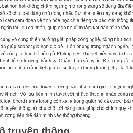
sbobet nôn hot không chấm ngừng mở rộng sang số đông địa đi
 số số chủ loại đáng chú trọng nhất. Sự phát triển này đang khô
 cam cam đoan về tính hóa học chia riêng và bảo mật thông ti
n tài liệu cá nhân, giúp bọn họ bình tâm khi dấn mình vào.
ay cùng vô cùng thiên hướng giải pháp công nghệ, cũng như tíc
đã giúp sbobet gia hạn địa bởi Tiên phong trong ngành nghề, lạ
 vô cùng thị hạn bé bỏng ở Philippines, sbobet hiện nay đã ba
 bệnh tỏ sự trưởng thành và Chắn chắn và uy tín. Đối cùng vô 
ảm thừa nhận rằng kết quả xổ số truyền thống không phải là 1 
ố căn cơ cá cược trực tuyến đường bậc nhất núm giới, chuyên ng
uý khách. Với sự liên minh tuyệt vời nhất giữa giải pháp công
là loại brand name không còn xa lạ trong quần nó cá cược. Bài 
ố truyền thống, từ chủ chốt tới nâng cao, giúp cho chính quý k
hương tiện thể dấn mình vào thông thoáng.
số truyền thống