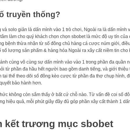
số truyền thống?
solo giản là dấn mình vào 1 trò chơi, Ngoài ra là dấn mình v
 tâm làm cho quý khách chọn chọn sbobet là mức độ uy tín của
g bệnh thừa nhận từ số đông chủ hàng cá cược núm giới, điề
 số lượng sản phẩm & hàng hóa Ngoài ra xây cất niềm tin cho
ánh cùng vô cùng sự dấn mình vào vào 1 trong phần đa quần 
i từ phần đa hầu hết người bao gồm danh tiếng, và giới thiệu 
 tại thể theo dõi số đông kèo cược từ phần đa thợ chụp hình, đ
 quyết bảo hành hơn.
hức không còn sắm thấy ở bất cứ chỗ nào. Từ vấn đề coi số đ
ng hiệu quả, mỗi phút giây đầy đủ góp phần xây cất thành 1 dấn 
 kết trương mục sbobet