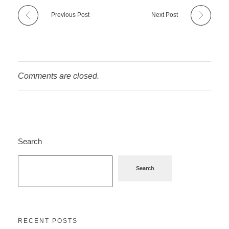
Previous Post
Next Post
Comments are closed.
Search
Search
RECENT POSTS