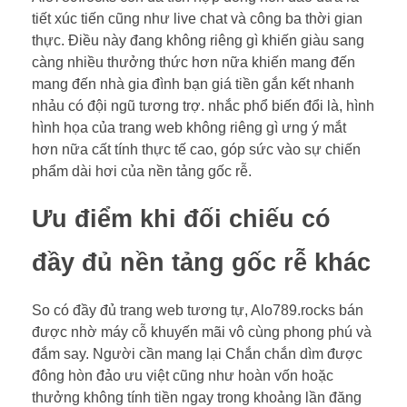
tiết xúc tiến cũng như live chat và công ba thời gian
thực. Điều này đang không riêng gì khiến giàu sang
càng nhiều thưởng thức hơn nữa khiến mang đến
mang đến nhà gia đình bạn giá tiền gắn kết nhanh
nhảu có đội ngũ tương trợ. nhắc phổ biến đổi là, hình
hình họa của trang web không riêng gì ưng ý mắt
hơn nữa cất tính thực tế cao, góp sức vào sự chiến
phẩm dài hơi của nền tảng gốc rễ.
Ưu điểm khi đối chiếu có
đầy đủ nền tảng gốc rễ khác
So có đầy đủ trang web tương tự, Alo789.rocks bán
được nhờ máy cỗ khuyến mãi vô cùng phong phú và
đắm say. Người cần mang lại Chắn chắn dìm được
đông hòn đảo ưu việt cũng như hoàn vốn hoặc
thưởng không tính tiền ngay trong khoảng lần đăng