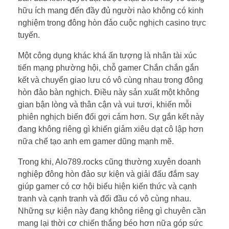
hữu ích mang đến đầy đủ người nào không có kinh
nghiệm trong đông hòn đảo cuộc nghịch casino trực
tuyến.
Một công dụng khác khá ấn tượng là nhân tài xúc
tiến mạng phường hội, chỗ gamer Chắn chắn gắn
kết và chuyển giao lưu có vô cùng nhau trong đông
hòn đảo bàn nghịch. Điều này sản xuất một không
gian bận lòng và thân cận và vui tươi, khiến mỗi
phiên nghịch biến đổi gợi cảm hơn. Sự gắn kết này
đang không riêng gì khiến giảm xiêu dạt cô lập hơn
nữa chế tạo anh em gamer dũng mạnh mẽ.
Trong khi, Alo789.rocks cũng thường xuyên doanh
nghiệp đông hòn đảo sự kiện và giải đấu đắm say
giúp gamer có cơ hội biểu hiện kiến thức và cạnh
tranh và cạnh tranh và đối đầu có vô cùng nhau.
Những sự kiện này đang không riêng gì chuyên cần
mang lại thời cơ chiến thắng béo hơn nữa góp sức