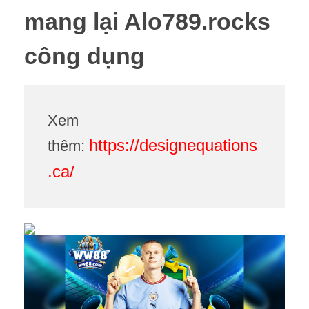
mang lại Alo789.rocks
công dụng
Xem
https://designequations
thêm:
.ca/