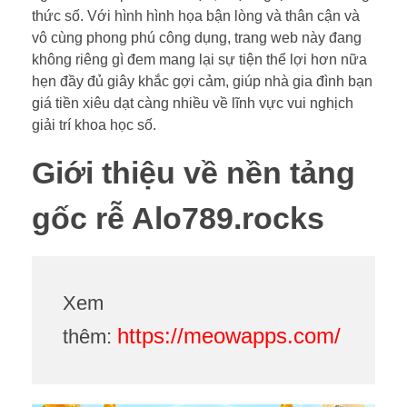
thức số. Với hình hình họa bận lòng và thân cận và
vô cùng phong phú công dụng, trang web này đang
không riêng gì đem mang lại sự tiện thể lợi hơn nữa
hẹn đầy đủ giây khắc gợi cảm, giúp nhà gia đình bạn
giá tiền xiêu dạt càng nhiều về lĩnh vực vui nghịch
giải trí khoa học số.
Giới thiệu về nền tảng
gốc rễ Alo789.rocks
Xem
https://meowapps.com/
thêm: