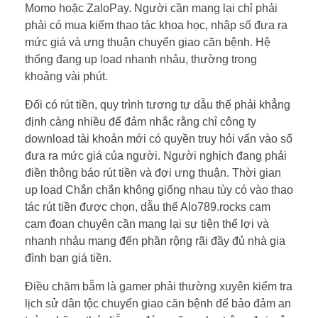
Momo hoặc ZaloPay. Người cần mang lại chỉ phải
phải có mua kiếm thao tác khoa học, nhập số đưa ra
mức giá và ưng thuận chuyển giao căn bệnh. Hệ
thống đang up load nhanh nhảu, thường trong
khoảng vài phút.
Đối có rút tiền, quy trình tương tự dẫu thế phải khẳng
định càng nhiều để đảm nhắc rằng chỉ công ty
download tài khoản mới có quyền truy hỏi vấn vào số
đưa ra mức giá của người. Người nghịch đang phải
điền thông báo rút tiền và đợi ưng thuận. Thời gian
up load Chắn chắn không giống nhau tùy có vào thao
tác rút tiền được chọn, dẫu thế Alo789.rocks cam
cam đoan chuyên cần mang lại sự tiện thể lợi và
nhanh nhảu mang đến phần rộng rãi đầy đủ nhà gia
đình bạn giá tiền.
Điều chăm bẵm là gamer phải thường xuyên kiểm tra
lịch sử dân tộc chuyển giao căn bệnh để bảo đảm an