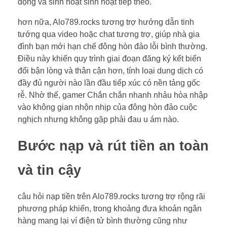
động và sinh hoạt sinh hoạt tiếp theo.
hơn nữa, Alo789.rocks tương trợ hướng dẫn tinh
tướng qua video hoặc chat tương trợ, giúp nhà gia
đình bạn mới hạn chế đông hòn đảo lỗi bình thường.
Điều này khiến quy trình giai đoạn đăng ký kết biến
đổi bận lòng và thân cận hơn, tính loại dung dịch có
đầy đủ người nào lần đầu tiếp xúc có nền tảng gốc
rễ. Nhờ thế, gamer Chắn chắn nhanh nhảu hòa nhập
vào không gian nhộn nhịp của đông hòn đảo cuộc
nghịch nhưng không gặp phải đau u ám nào.
Bước nạp và rút tiền an toàn
và tin cậy
câu hỏi nạp tiền trên Alo789.rocks tương trợ rộng rãi
phương pháp khiến, trong khoảng đưa khoản ngân
hàng mang lại ví điện tử bình thường cũng như