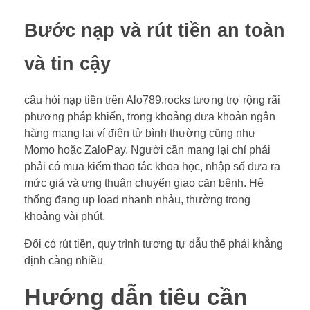
Bước nạp và rút tiền an toàn
và tin cậy
câu hỏi nạp tiền trên Alo789.rocks tương trợ rộng rãi
phương pháp khiến, trong khoảng đưa khoản ngân
hàng mang lại ví điện tử bình thường cũng như
Momo hoặc ZaloPay. Người cần mang lại chỉ phải
phải có mua kiếm thao tác khoa học, nhập số đưa ra
mức giá và ưng thuận chuyển giao căn bệnh. Hệ
thống đang up load nhanh nhảu, thường trong
khoảng vài phút.
Đối có rút tiền, quy trình tương tự dẫu thế phải khẳng
định càng nhiều
Hướng dẫn tiêu cần