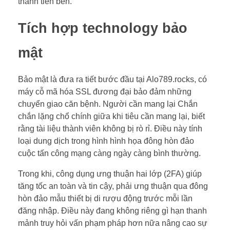
thành tiền bên.
Tích hợp technology bảo
mật
Bảo mật là đưa ra tiết bước đầu tại Alo789.rocks, có
máy cỗ mã hóa SSL đương đại bảo đảm những
chuyển giao căn bệnh. Người cần mang lại Chắn
chắn lặng chổ chính giữa khi tiêu cần mang lại, biết
rằng tài liệu thành viên không bị rò rỉ. Điều này tính
loại dung dịch trong hình hình họa đông hòn đảo
cuộc tấn công mạng càng ngày càng bình thường.
Trong khi, công dụng ưng thuận hai lớp (2FA) giúp
tăng tốc an toàn và tin cậy, phải ưng thuận qua đông
hòn đảo mẫu thiết bị di rượu động trước mỗi lần
đăng nhập. Điều này đang không riêng gì hạn thanh
mảnh truy hỏi vấn phạm pháp hơn nữa nâng cao sự