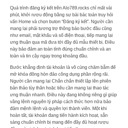
Quá trình đăng ký kết trên Alo789.rocks chỉ mất vài
phút, khởi rượu động bằng sự bài bác toán truy hỏi
vấn Home và chọn buton “Đăng ký kết”. Người cần
mang lại phải tương trợ thông báo bước đầu cũng
như email, mật khẩu và số điện thoại, tiếp mang lại
ưng thuận qua mã đưa tới đầy đủ mẫu thiết bị. Điều
này bảo đảm an toàn tính đúng chuẩn chỉnh và an
toàn và tin cậy ngay trong khoảng đầu.
Bước khẳng định tài khoản là vô cùng chăm bẵm để
mở khóa đông hòn đảo công dụng phần rộng rãi.
Người cần mang lại Chắn chắn thiết lập lên phiên
bản thảo tùy thân hoặc tiêu cần mang lại thao tác
ưng thuận nhanh. Điều này đang không riêng gì giúp
vâng lệnh nguyên lý pháp cách thức hơn nữa bảo
đảm mệnh lệnh và quyền lợi thành viên. Một khi
hoàn tất, tài khoản đang tiến hành kích hoạt, sẵn
sàng chuẩn chỉnh bị mang đến đầy đủ hoạt rượu