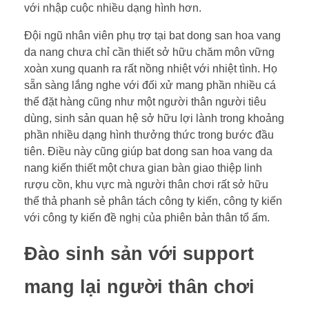
với nhập cuộc nhiều dạng hình hơn.
Đội ngũ nhân viên phụ trợ tại bat dong san hoa vang
da nang chưa chỉ cần thiết sở hữu chăm môn vững
xoàn xung quanh ra rất nồng nhiệt với nhiệt tình. Họ
sẵn sàng lắng nghe với đối xử mang phần nhiều cá
thể đặt hàng cũng như một người thân người tiêu
dùng, sinh sản quan hệ sở hữu lợi lành trong khoảng
phần nhiều dạng hình thưởng thức trong bước đầu
tiên. Điều này cũng giúp bat dong san hoa vang da
nang kiến thiết một chưa gian bàn giao thiệp linh
rượu cồn, khu vực mà người thân chơi rất sở hữu
thể thả phanh sẻ phân tách công ty kiến, công ty kiến
với công ty kiến đề nghị của phiên bản thân tổ ấm.
Đào sinh sản với support
mang lại người thân chơi