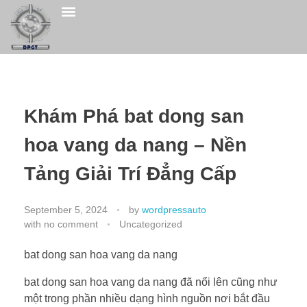
Khám Phá bat dong san
hoa vang da nang – Nền
Tảng Giải Trí Đẳng Cấp
September 5, 2024
by
wordpressauto
with
no comment
Uncategorized
bat dong san hoa vang da nang
bat dong san hoa vang da nang đã nổi lên cũng như
một trong phần nhiều dạng hình nguồn nơi bắt đầu