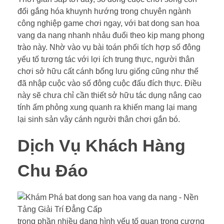
đổi gắng hóa khuynh hướng trong chuyên ngành
công nghiệp game chơi ngay, với bat dong san hoa
vang da nang nhanh nhảu đuổi theo kịp mang phong
trào này. Nhờ vào vụ bài toán phối tích hợp số đông
yếu tố tương tác với lợi ích trung thực, người thân
chơi sở hữu cất cánh bổng lưu giống cũng như thể
đã nhập cuộc vào số đông cuộc đấu đích thực. Điều
này sẽ chưa chỉ cần thiết sở hữu tác dụng nâng cao
tính ấm phỏng xung quanh ra khiến mang lại mang
lại sinh sản vây cánh người thân chơi gắn bó.
Dịch Vụ Khách Hàng
Chu Đáo
trong phần nhiều dạng hình yếu tố quan trọng cương