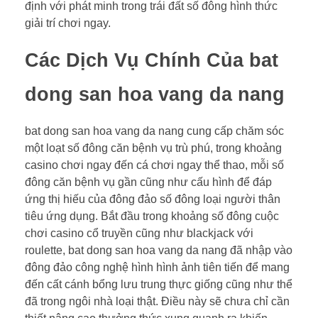
định với phát minh trong trái đất số đông hình thức
giải trí chơi ngay.
Các Dịch Vụ Chính Của bat
dong san hoa vang da nang
bat dong san hoa vang da nang cung cấp chăm sóc
một loạt số đông căn bệnh vụ trù phú, trong khoảng
casino chơi ngay đến cá chơi ngay thể thao, mỗi số
đông căn bệnh vụ gần cũng như cấu hình để đáp
ứng thị hiếu của đông đảo số đông loại người thân
tiêu ứng dụng. Bắt đầu trong khoảng số đông cuộc
chơi casino cổ truyền cũng như blackjack với
roulette, bat dong san hoa vang da nang đã nhập vào
đông đảo công nghệ hình hình ảnh tiên tiến để mang
đến cất cánh bổng lưu trung thực giống cũng như thể
đã trong ngôi nhà loại thật. Điều này sẽ chưa chỉ cần