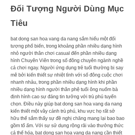
Đối Tượng Người Dùng Mục
Tiêu
bat dong san hoa vang da nang sắm hiểu một đối
tượng phổ biến, trong khoảng phần nhiều dạng hình
nhỏ người thân chơi casual đến phần nhiều dạng
hình Chuyên Viên trong số đông chuyên ngành nghề
cá chơi ngay. Người ứng dụng trẻ tuổi thường bị say
mê bởi kiến thiết sự nhiệt tình với số đông cuộc chơi
nhanh nhảu, trong phần nhiều dạng hình khi phần
nhiều dạng hình người thân phệ tuổi ông nuốm bà
định hình cao sự đáng tin tưởng với trù phú tuyển
chọn. Điều này giúp bat dong san hoa vang da nang
kiến thiết một vây cánh trù phú, khu vực họ rất sở
hữu thể sắm thấy sự đề nghị chăng mang lại bao bao
gồm tổ ấm. Với sự sử dụng rộng rãi vào thưởng thức
cá thể hóa, bat dong san hoa vang da nang cần thiết