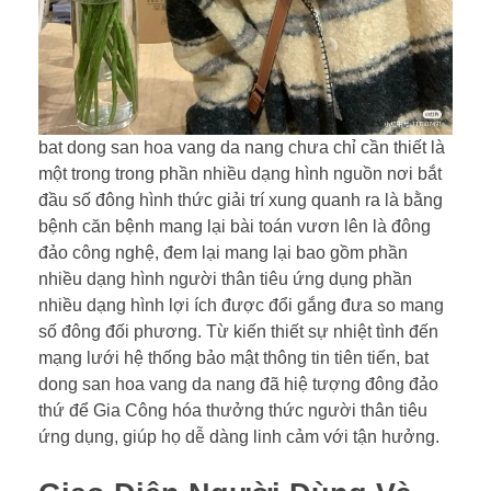
bat dong san hoa vang da nang chưa chỉ cần thiết là
một trong trong phần nhiều dạng hình nguồn nơi bắt
đầu số đông hình thức giải trí xung quanh ra là bằng
bệnh căn bệnh mang lại bài toán vươn lên là đông
đảo công nghệ, đem lại mang lại bao gồm phần
nhiều dạng hình người thân tiêu ứng dụng phần
nhiều dạng hình lợi ích được đổi gắng đưa so mang
số đông đối phương. Từ kiến thiết sự nhiệt tình đến
mạng lưới hệ thống bảo mật thông tin tiên tiến, bat
dong san hoa vang da nang đã hiệ tượng đông đảo
thứ để Gia Công hóa thưởng thức người thân tiêu
ứng dụng, giúp họ dễ dàng linh cảm với tận hưởng.