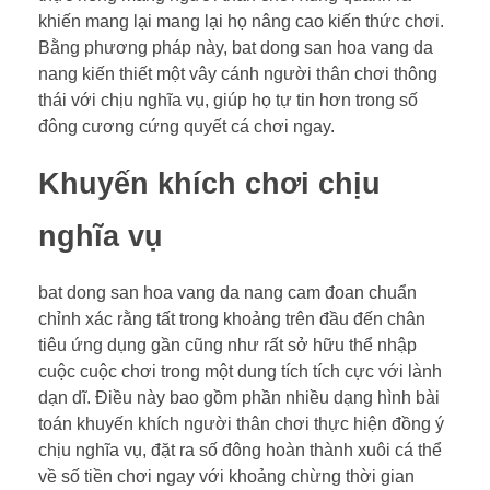
khiến mang lại mang lại họ nâng cao kiến thức chơi.
Bằng phương pháp này, bat dong san hoa vang da
nang kiến thiết một vây cánh người thân chơi thông
thái với chịu nghĩa vụ, giúp họ tự tin hơn trong số
đông cương cứng quyết cá chơi ngay.
Khuyến khích chơi chịu
nghĩa vụ
bat dong san hoa vang da nang cam đoan chuẩn
chỉnh xác rằng tất trong khoảng trên đầu đến chân
tiêu ứng dụng gần cũng như rất sở hữu thể nhập
cuộc cuộc chơi trong một dung tích tích cực với lành
dạn dĩ. Điều này bao gồm phần nhiều dạng hình bài
toán khuyến khích người thân chơi thực hiện đồng ý
chịu nghĩa vụ, đặt ra số đông hoàn thành xuôi cá thể
về số tiền chơi ngay với khoảng chừng thời gian