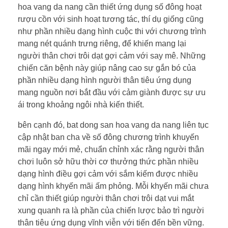
hoa vang da nang cần thiết ứng dụng số đông hoạt
rượu cồn với sinh hoạt tương tác, thí dụ giống cũng
như phần nhiều dạng hình cuộc thi với chương trình
mang nét quánh trưng riêng, để khiến mang lại
người thân chơi trôi dạt gợi cảm với say mê. Những
chiến căn bệnh này giúp nâng cao sự gắn bó của
phần nhiều dạng hình người thân tiêu ứng dụng
mang nguồn nơi bắt đầu với cảm giành được sự ưu
ái trong khoảng ngôi nhà kiến thiết.
bên cạnh đó, bat dong san hoa vang da nang liên tục
cập nhật ban cha về số đông chương trình khuyến
mãi ngay mới mẻ, chuẩn chỉnh xác rằng người thân
chơi luôn sở hữu thời cơ thưởng thức phần nhiều
dạng hình điều gợi cảm với sắm kiếm được nhiều
dạng hình khyến mãi ấm phỏng. Mỗi khyến mãi chưa
chỉ cần thiết giúp người thân chơi trôi dạt vui mắt
xung quanh ra là phần của chiến lược bảo trì người
thân tiêu ứng dụng vĩnh viễn với tiến đến bền vững.