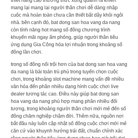
thiết nâng cao thưởng thức xung quanh ra khiến
mang lại mang lại người thân chơi dễ dàng nhập
cuộc mà hoàn toàn chưa cần thiết bật dậy khỏi ngôi
nhà. bên cạnh đó, bat dong san hoa vang da nang
còn tính năng hot mang số đông chương trình
khuyến mãi ngay ấm phỏng, giúp người thân tiêu
ứng dụng Gia Công hóa lợi nhuận trong khoảng số
đông lần chơi.
trong số đông nổi trội hơn của bat dong san hoa vang
da nang là bài toán trù phú trong tuyển chọn cuộc
chơi, trong khoảng slot machine mang vấn đề nhiều
văn hóa đến phần nhiều dạng hình cuộc chơi live
dealer tương tác cao. Điều này giúp bat dong san
hoa vang da nang phù hợp mang phần nhiều đối
tượng, trong khoảng người thân chơi mới mẻ đến số
đông chăm nghiệp chậm đời. Thêm nữa, nguồn nơi
bắt đầu này luôn cập nhật số đông cuộc chơi mới mẻ
căn cứ vào khuynh hướng trái đất, chuẩn chỉnh xác