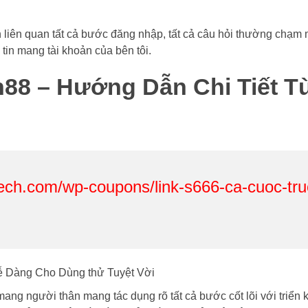
h liên quan tất cả bước đăng nhập, tất cả câu hỏi thường chạm m
in mang tài khoản của bên tôi.
88 – Hướng Dẫn Chi Tiết T
ech.com/wp-coupons/link-s666-ca-cuoc-tru
ng người thân mang tác dụng rõ tất cả bước cốt lõi với triển 