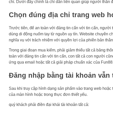
chỉ. Dưới đây chính là chỉ dẫn liên quan giúp người thân 
Chọn đúng địa chỉ trang web h
Trước tiên, để an toàn với đáng tin cẩn với tin cẩn, ngườ
dùng di động nuốm tay từ nguồn uy tín. Website chuyên ch
nghĩa vụ với trách nhiệm với quyền lợi của phiên bản thân
Trong giai đoạn mua kiếm, phải giảm thiểu tất cả băng thô
toàn với đáng tin cẩn với tin cẩn, con tất cả con người c
ứng qua email hoặc tất cả giải pháp chuẩn xác của Fun88
Đăng nhập bằng tài khoản vẫn 
Sau khi truy cập hình dạng sản phẩm vào trang web hoặc
của màn hình hoặc trong thực đơn thiết yếu.
quý khách phải điền đại khái tài khoản tất cả: