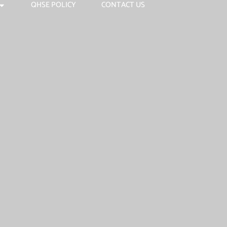
QHSE POLICY
CONTACT US