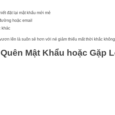
iết đặt lại mật khẩu mới mẻ
n đường hoặc email
c khác
vươn lên là suôn sẻ hơn với né giảm thiểu mất thời khắc khôn
 Quên Mật Khẩu hoặc Gặp L