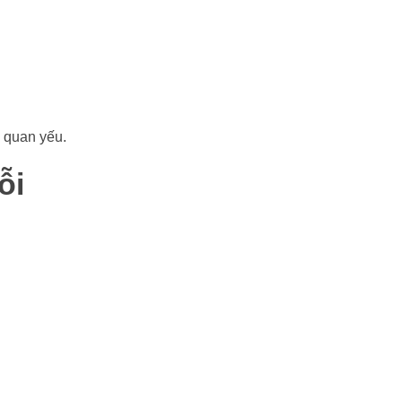
g quan yếu.
ỗi