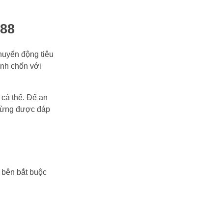
n88
chuyển động tiêu
anh chốn với
 cá thể. Để an
n từng được đáp
 bên bắt buộc