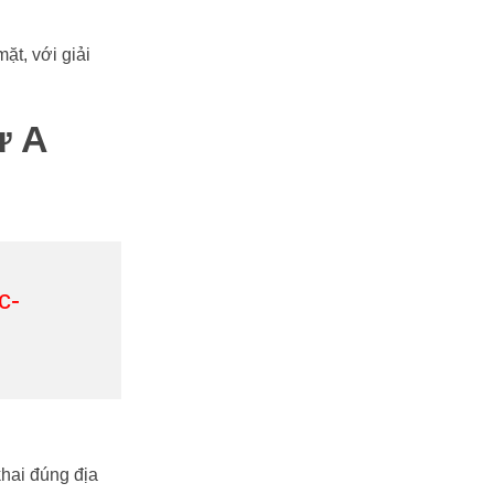
ặt, với giải
ừ A
c-
khai đúng địa