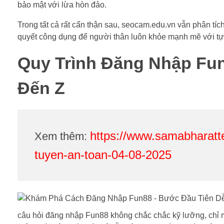
bảo mật với lừa hòn đảo.
Trong tất cả rất cẩn thận sau, seocam.edu.vn vẫn phân tíc
quyết công dụng để người thân luôn khỏe mạnh mẽ với tự t
Quy Trình Đăng Nhập Fun
Đến Z
https://www.samabharatt
Xem thêm:
tuyen-an-toan-04-08-2025
câu hỏi đăng nhập Fun88 không chắc chắc kỹ lưỡng, chỉ ma