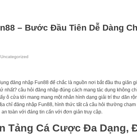
88 – Bước Đầu Tiên Dễ Dàng Ch
Uncategorized
ụng đăng nhập Fun88 để chắc là nguồn nơi bắt đầu thu giãn g
 thứ nhất? câu hỏi đăng nhập đúng cách mang tác dụng không ch
ấy ô cửa tới mang mang một nhân hình dạng giải trí thư dãn rộn
địa chỉ đăng nhập Fun88, hình thức tất cả câu hỏi thường chạm
an toàn với đáng tin cẩn với đơn giản truy cập.
ền Tảng Cá Cược Đa Dạng, 