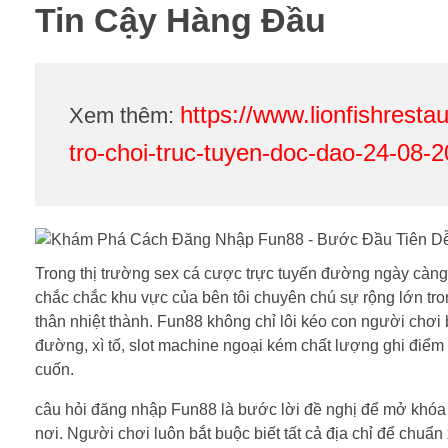
Tin Cậy Hàng Đầu
https://www.lionfishrest
Xem thêm:
tro-choi-truc-tuyen-doc-dao-24-08-
Trong thị trường sex cá cược trực tuyến đường ngày càng 
chắc chắc khu vực của bên tôi chuyên chú sự rộng lớn tro
thân nhiệt thành. Fun88 không chỉ lôi kéo con người chơi 
đường, xì tố, slot machine ngoại kém chất lượng ghi điểm
cuốn.
câu hỏi đăng nhập Fun88 là bước lời đề nghị để mở khóa th
nơi. Người chơi luôn bắt buộc biết tất cả địa chỉ để chuẩ