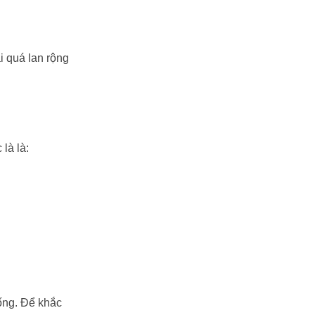
i quá lan rộng
là là:
hống. Để khắc