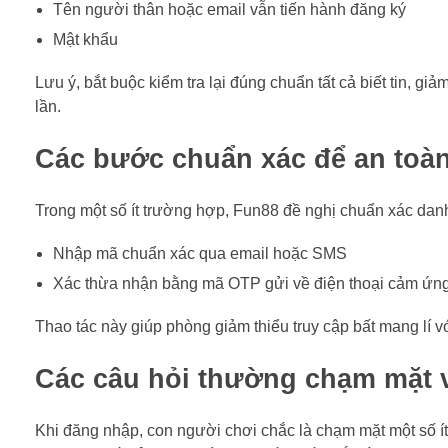
Tên người thân hoặc email vẫn tiến hành đăng ký
Mật khẩu
Lưu ý, bắt buộc kiểm tra lại đúng chuẩn tất cả biết tin, g
lần.
Các bước chuẩn xác để an toàn 
Trong một số ít trường hợp, Fun88 đề nghị chuẩn xác danh 
Nhập mã chuẩn xác qua email hoặc SMS
Xác thừa nhận bằng mã OTP gửi về điện thoại cảm ứn
Thao tác này giúp phòng giảm thiểu truy cập bất mang lí vớ
Các câu hỏi thường chạm mặt v
Khi đăng nhập, con người chơi chắc là chạm mặt một số ít 