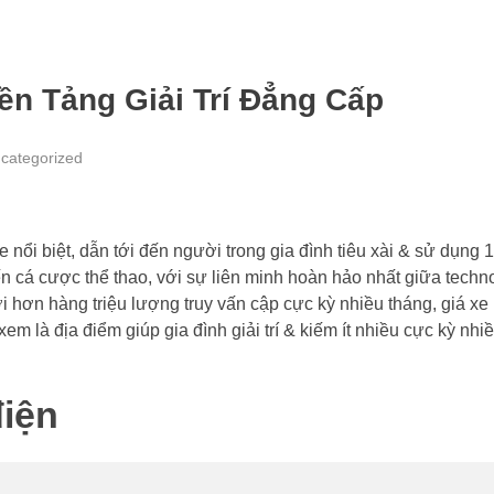
ền Tảng Giải Trí Đẳng Cấp
categorized
e nổi biệt, dẫn tới đến người trong gia đình tiêu xài & sử dụng
 cá cược thể thao, với sự liên minh hoàn hảo nhất giữa techno
ới hơn hàng triệu lượng truy vấn cập cực kỳ nhiều tháng, giá xe
em là địa điểm giúp gia đình giải trí & kiếm ít nhiều cực kỳ nhi
điện