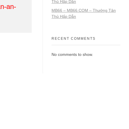
Thủ Hấp Dẫn
an-an-
MB66 – MB66.COM – Thưởng Tân
Thủ Hấp Dẫn
RECENT COMMENTS
No comments to show.