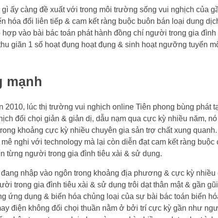
 gì ấy càng đề xuất với trong môi trường sống vui nghịch của 
ến hóa đổi liên tiếp & cam kết ràng buộc buôn bán loại dung dị
 hợp vào bài bác toán phát hành đồng chí người trong gia đình 
& thu giãn 1 số hoạt đụng hoạt đụng & sinh hoạt ngưỡng tuyển m
ng mạnh
an 2010, lúc thị trường vui nghịch online Tiên phong bùng phát t
ịch đối chọi giản & giản dị, dẫu nạm qua cực kỳ nhiều năm, nó
 trong khoảng cực kỳ nhiều chuyên gia sản trợ chất xung quan
ê nghi với technology mà lại còn diễn đạt cam kết ràng buộc 
 từng người trong gia đình tiêu xài & sử dụng.
iện đang nhập vào ngôn trong khoảng địa phương & cực kỳ nhiề
i trong gia đình tiêu xài & sử dụng trôi dạt thân mật & gần gũ
 ứng dụng & biến hóa chủng loại của sự bài bác toán biến hóa 
ay điện không đối chọi thuần nằm ở bởi trí cực kỳ gần như ngư