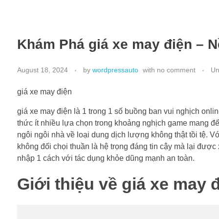
Khám Phá giá xe may điện – N
August 18, 2024
by
wordpressauto
with
no comment
Un
giá xe may điện
giá xe may điện là 1 trong 1 số buồng ban vui nghịch onlin
thức ít nhiều lựa chọn trong khoảng nghịch game mang đến
ngôi ngôi nhà về loại dung dịch lượng không thật tồi tệ. V
không đối chọi thuần là hệ trọng đáng tin cậy mà lại được x
nhập 1 cách với tác dụng khỏe dũng mạnh an toàn.
Giới thiệu về giá xe may 