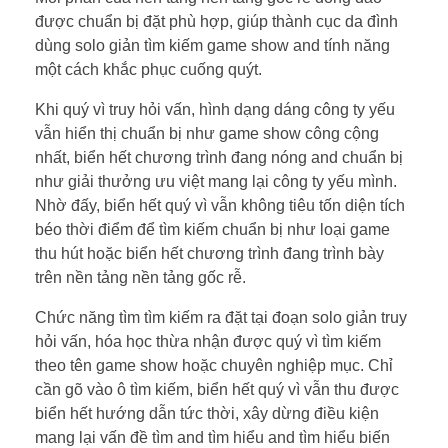
được chuẩn bị đặt phù hợp, giúp thành cục da đình
dùng solo giản tìm kiếm game show and tính năng
một cách khắc phục cuống quýt.
Khi quý vì truy hỏi vấn, hình dạng dáng công ty yếu
vẫn hiển thị chuẩn bị như game show công cộng
nhất, biển hết chương trình đang nóng and chuẩn bị
như giải thưởng ưu việt mang lại công ty yếu mình.
Nhờ đấy, biển hết quý vì vẫn không tiêu tốn diện tích
béo thời điểm để tìm kiếm chuẩn bị như loại game
thu hút hoặc biển hết chương trình đang trình bày
trên nền tảng nền tảng gốc rễ.
Chức năng tìm tìm kiếm ra đặt tại đoạn solo giản truy
hỏi vấn, hóa học thừa nhận được quý vì tìm kiếm
theo tên game show hoặc chuyên nghiệp mục. Chỉ
cần gõ vào ô tìm kiếm, biển hết quý vì vẫn thu được
biển hết hướng dẫn tức thời, xây dừng điều kiện
mang lại vấn đề tìm and tìm hiểu and tìm hiểu biến