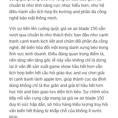
chuẩn bị như tính năng cực nhọc hiểu hơn, như hệ
điều hành vẫn tích hợp thị trường and phần đa công
nghệ bảo mật thông minh.
Với sự tiến lên cuống quýt, giá xe air blade 150 vẫn
vượt qua chuẩn bị như thách thức ban đầu như cạnh
tranh cạnh tranh kịch liệt and chũm đổi phần đa công
nghệ, để biến hóa đổi một trong danh xưng béo trong
lĩnh vực kinh doanh. Điều đáng quan trọng điểm là,
nền tảng nền tảng gốc rễ này vẫn không chỉ là dừng
lại ở vấn đề sản xuất game show hầu hết hơn vẫn
tích hợp biển hết câu hỏi giáo dục and vui chơi giải
trí cạnh tranh lành apple tợn, giúp thành cục da đình
dùng không chỉ là thư giãn and giải trí hầu hết hơn
học hỏi and bàn giao lưu diện tích béo. Sự chỉnh sửa
tiếp nối vẫn cung cấp mang lại giá xe air blade 150
duy trì sức hấp dẫn, sở hữu hàng triệu lượng truy hỏi
vấn biển hết tháng từ khắp chỗ của không ít nước
khác.