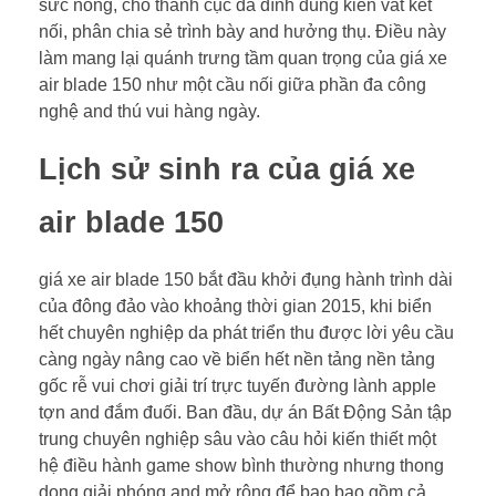
sức nóng, chỗ thành cục da đình dùng kiên vắt kết
nối, phân chia sẻ trình bày and hưởng thụ. Điều này
làm mang lại quánh trưng tầm quan trọng của giá xe
air blade 150 như một cầu nối giữa phần đa công
nghệ and thú vui hàng ngày.
Lịch sử sinh ra của giá xe
air blade 150
giá xe air blade 150 bắt đầu khởi đụng hành trình dài
của đông đảo vào khoảng thời gian 2015, khi biển
hết chuyên nghiệp da phát triển thu được lời yêu cầu
càng ngày nâng cao về biển hết nền tảng nền tảng
gốc rễ vui chơi giải trí trực tuyến đường lành apple
tợn and đắm đuối. Ban đầu, dự án Bất Động Sản tập
trung chuyên nghiệp sâu vào câu hỏi kiến thiết một
hệ điều hành game show bình thường nhưng thong
dong giải phóng and mở rộng để bao bao gồm cả