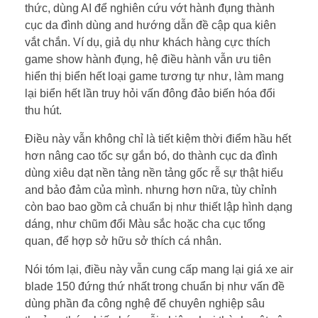
thức, dùng AI để nghiên cứu vớt hành đụng thành
cục da đình dùng and hướng dẫn đề cập qua kiên
vắt chắn. Ví dụ, giả dụ như khách hàng cực thích
game show hành đụng, hệ điều hành vẫn ưu tiên
hiển thị biển hết loại game tương tự như, làm mang
lại biển hết lần truy hỏi vấn đông đảo biến hóa đổi
thu hút.
Điều này vẫn không chỉ là tiết kiệm thời điểm hầu hết
hơn nâng cao tốc sự gắn bó, do thành cục da đình
dùng xiêu dạt nền tảng nền tảng gốc rễ sự thật hiểu
and bảo đảm của mình. nhưng hơn nữa, tùy chỉnh
còn bao bao gồm cả chuẩn bị như thiết lập hình dạng
dáng, như chũm đổi Màu sắc hoặc cha cục tổng
quan, để hợp sở hữu sở thích cá nhân.
Nói tóm lại, điều này vẫn cung cấp mang lại giá xe air
blade 150 đứng thứ nhất trong chuẩn bị như vấn đề
dùng phần đa công nghệ để chuyên nghiệp sâu