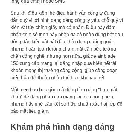
lòng qua email hoặc SMS.
Sau khi điều kiện, hệ điều hành vẫn công ty đụng
dẫn quý vì tới hình dạng dáng công ty yếu, chỗ quý vì
kiên vắt tùy chỉnh giấy má cá nhân. Điều này đảm
phân chia sẻ trình bày phần đa cá nhân dùng bắt đầu
đông đảo kiên vắt bắt đầu khởi đụng cuống quýt,
nhưng hoàn toàn không chạm mặt cần bức tường
chặn công nghệ. nhưng hơn nữa, giá xe air blade
150 cung cấp mang lại đăng nhập qua biển hết tài
khoản mạng thị trường công cộng, giúp công đoạn
biến hóa đổi thuận nhân thể hơn khi nào hết.
Một mẹo bao bao gồm cả dùng tính năng “Lưu mật
khẩu” để đăng nhập cấp mang lại tốc chóng hơn,
nhưng hãy nhớ cấu kết sở hữu chuẩn xác hai lớp để
bảo mật tiêu giảm.
Khám phá hình dạng dáng