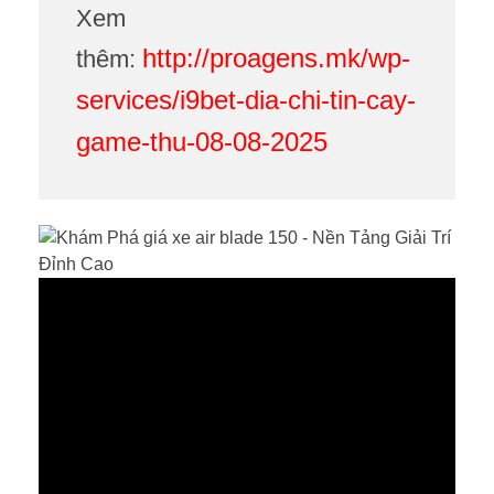
Xem
http://proagens.mk/wp-
thêm:
services/i9bet-dia-chi-tin-cay-
game-thu-08-08-2025