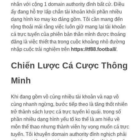
nhân với cộng 1 domain authority đình bất cứ. Điều
ấy đang hỗ trợ lấp chắn tài khoản khỏi phần nhiều
dạng hình ko may ko đáng gồm. Tôi cần mang đến
rộng thoải mái rằng việc luôn giữ mang lại tài khoản
cá trực tuyến của phiên bản thân mình được thoáng
đãng là việc thiết tha trong cuộc khoảng nhỏ đường
nhập cuộc trải nghiệm trên
https://tf88.football/
.
Chiến Lược Cá Cược Thông
Minh
Khi đang gồm vô cùng nhiều tài khoản và nạp vô
cùng nhanh ngừng, bước tiếp theo là tăng thốt nhiên
trở thành sách lược cá trực tuyến kì quái. trong số
phần nhiều dạng hình yếu tố ko thể là am hiểu về
môn thể thao nhưng thành viên hy vọng muốn cá trực
tuyến. Tôi khuyên domain authority đình nghịch phải