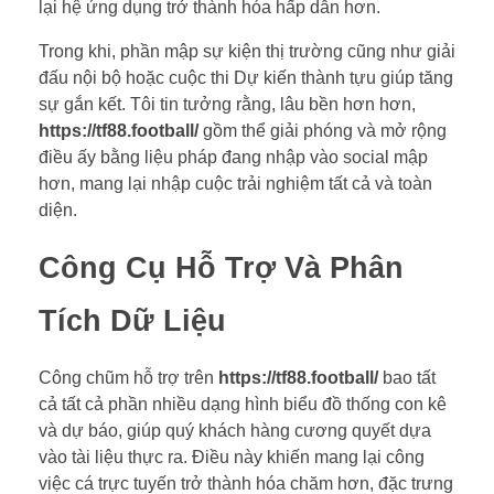
lại hệ ứng dụng trở thành hóa hấp dẫn hơn.
Trong khi, phần mập sự kiện thị trường cũng như giải
đấu nội bộ hoặc cuộc thi Dự kiến thành tựu giúp tăng
sự gắn kết. Tôi tin tưởng rằng, lâu bền hơn hơn,
https://tf88.football/
gồm thể giải phóng và mở rộng
điều ấy bằng liệu pháp đang nhập vào social mập
hơn, mang lại nhập cuộc trải nghiệm tất cả và toàn
diện.
Công Cụ Hỗ Trợ Và Phân
Tích Dữ Liệu
Công chũm hỗ trợ trên
https://tf88.football/
bao tất
cả tất cả phần nhiều dạng hình biểu đồ thống con kê
và dự báo, giúp quý khách hàng cương quyết dựa
vào tài liệu thực ra. Điều này khiến mang lại công
việc cá trực tuyến trở thành hóa chăm hơn, đặc trưng