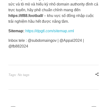
sức và tò mò và hiếu kỳ nhỏ domain authority đình cá
trực tuyến, hãy phê chuẩn chỉnh mang đến
https://tf88.football/
– khu vực số đông nhập cuộc
trải nghiệm hầu hết được nâng tầm.
Sitemap:
https://dpgtl.com/sitemap.xml
Inbox tele : @subdomaingov | @Appal2024 |
@fb882024
Tags: No tags