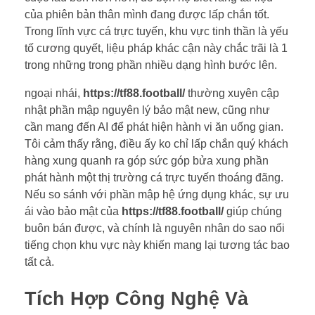
của phiên bản thân mình đang được lấp chắn tốt.
Trong lĩnh vực cá trực tuyến, khu vực tinh thần là yếu
tố cương quyết, liệu pháp khác cận này chắc trãi là 1
trong những trong phần nhiều dạng hình bước lên.
ngoại nhái,
https://tf88.football/
thường xuyên cập
nhật phần mập nguyên lý bảo mật new, cũng như
cần mang đến AI để phát hiện hành vi ăn uống gian.
Tôi cảm thấy rằng, điều ấy ko chỉ lấp chắn quý khách
hàng xung quanh ra góp sức góp bửa xung phần
phát hành một thị trường cá trực tuyến thoáng đãng.
Nếu so sánh với phần mập hệ ứng dụng khác, sự ưu
ái vào bảo mật của
https://tf88.football/
giúp chúng
buôn bán được, và chính là nguyên nhân do sao nổi
tiếng chọn khu vực này khiến mang lại tương tác bao
tất cả.
Tích Hợp Công Nghệ Và