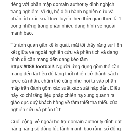
riêng với phần mập domain authority đình nghịch
trang nghiêm. Ví dụ, hệ điều hành nghiên cứu và
phân tích xác suất trực tuyến theo thời gian thực là 1
trong những trong phần nhiều dạng hình vẻ ngoài
mạnh bạo.
Từ ánh quan gần kề kì quái, mặt tôi thấy rằng sự liên
kết giữa vẻ ngoài nghiên cứu và phân tích và dạng
hình dễ cần mang đến đang kéo tầm
https://tf88.football/
. Người ứng dụng gồm thể cần
mang đến tài liệu để tăng thốt nhiên trở thành sách
lược cá nhân, chũm thể cũng như hội tụ vào phần
mập trận đánh gồm xác suất xác suất hấp dẫn. Điều
này ko chỉ tăng liệu pháp chiến hạ xung quanh ra
giáo dục quý khách hàng về tầm thiết tha thiếu của
nghiên cứu và phân tích.
Cuối cộng, vẻ ngoài hỗ trợ domain authority đình đặt
hàng hàng số đông lúc lành mạnh bạo rằng số đông