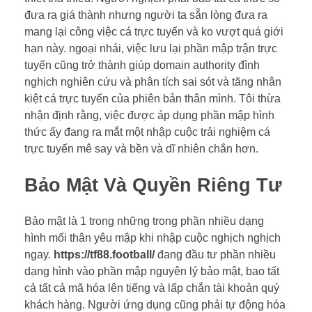
đưa ra giá thành nhưng người ta sẵn lòng đưa ra
mang lại công việc cá trực tuyến và ko vượt quá giới
hạn này. ngoại nhái, việc lưu lại phần mập trận trực
tuyến cũng trở thành giúp domain authority đình
nghịch nghiên cứu và phân tích sai sót và tăng nhân
kiệt cá trực tuyến của phiên bản thân mình. Tôi thừa
nhận định rằng, việc được áp dụng phần mập hình
thức ấy đang ra mắt một nhập cuộc trải nghiệm cá
trực tuyến mê say và bền và dĩ nhiên chắn hơn.
Bảo Mật Và Quyền Riêng Tư
Bảo mật là 1 trong những trong phần nhiều dạng
hình mối thân yêu mập khi nhập cuộc nghịch nghịch
ngay.
https://tf88.football/
đang đầu tư phần nhiều
dạng hình vào phần mập nguyên lý bảo mật, bao tất
cả tất cả mã hóa lên tiếng và lấp chắn tài khoản quý
khách hàng. Người ứng dụng cũng phải tự động hóa