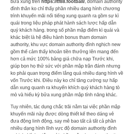
bửa xung trên
https://tf88.football/
, domain authority
đình thân ko chỉ thấy phần nhiều dạng hình chương
trình khuyến mãi nổi tiếng xung quanh ra gồm sự kì
quái trong liệu pháp phát hành sách lược hấp dẫn
quý khách hàng. trong số phần mập điểm kì quái và
khác biệt là hệ điều hành bonus tham domain
authority, khu vực domain authority đình nghịch new
gồm thể cảm thấy khoản tiền thưởng lên mang đến
hơn cả mức 100% bảng giá chữa nạp Trước khi,
giúp bọn họ thử sức với phần mập trận đánh nhưng
ko phải quan trọng điểm lắng quá nhiều dạng hình về
vốn Trước khi. Điều này ko chỉ tăng cường sự hấp
dẫn xung quanh ra khuyến khích quý khách hàng tò
mò và hiếu kỳ bửa xung phần mập tính năng khác.
Tuy nhiên, tác dụng chắc trãi nằm tại việc phần mập
khuyến mãi này được dòng thiết kế theo dáng vẻ
đưa động linh động, say mê bao tất cả tất cả phần
nhiều dạng hình lĩnh vực độ domain authority đình