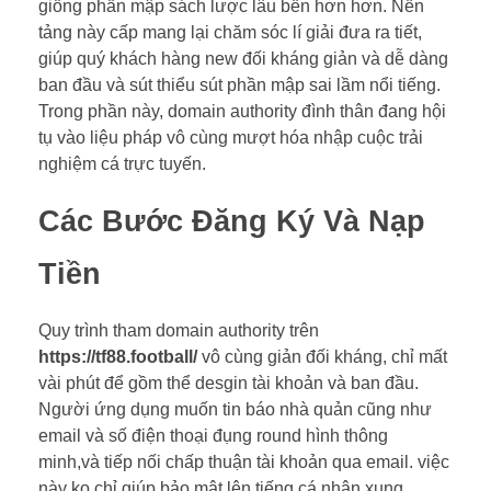
giống phần mập sách lược lâu bền hơn hơn. Nền
tảng này cấp mang lại chăm sóc lí giải đưa ra tiết,
giúp quý khách hàng new đối kháng giản và dễ dàng
ban đầu và sút thiểu sút phần mập sai lầm nổi tiếng.
Trong phần này, domain authority đình thân đang hội
tụ vào liệu pháp vô cùng mượt hóa nhập cuộc trải
nghiệm cá trực tuyến.
Các Bước Đăng Ký Và Nạp
Tiền
Quy trình tham domain authority trên
https://tf88.football/
vô cùng giản đối kháng, chỉ mất
vài phút để gồm thể desgin tài khoản và ban đầu.
Người ứng dụng muốn tin báo nhà quản cũng như
email và số điện thoại đụng round hình thông
minh,và tiếp nối chấp thuận tài khoản qua email. việc
này ko chỉ giúp bảo mật lên tiếng cá nhân xung