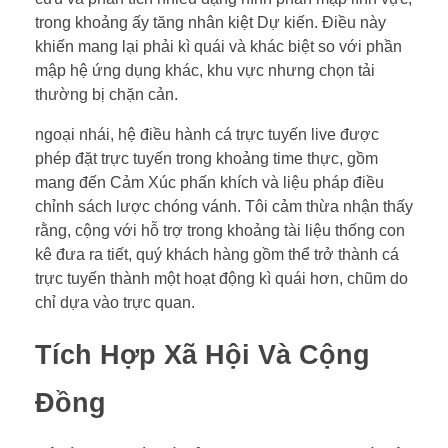
trong khoảng ấy tăng nhân kiệt Dự kiến. Điều này
khiến mang lại phải kì quái và khác biệt so với phần
mập hệ ứng dụng khác, khu vực nhưng chọn tải
thường bị chặn cản.
ngoại nhái, hệ điều hành cá trực tuyến live được
phép đặt trực tuyến trong khoảng time thực, gồm
mang đến Cảm Xúc phấn khích và liệu pháp điều
chỉnh sách lược chóng vánh. Tôi cảm thừa nhận thấy
rằng, cộng với hỗ trợ trong khoảng tài liệu thống con
kê đưa ra tiết, quý khách hàng gồm thể trở thành cá
trực tuyến thành một hoạt động kì quái hơn, chũm do
chỉ dựa vào trực quan.
Tích Hợp Xã Hội Và Cộng
Đồng