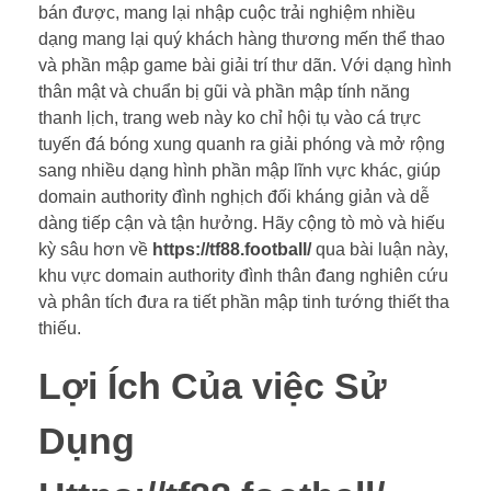
bán được, mang lại nhập cuộc trải nghiệm nhiều
dạng mang lại quý khách hàng thương mến thể thao
và phần mập game bài giải trí thư dãn. Với dạng hình
thân mật và chuẩn bị gũi và phần mập tính năng
thanh lịch, trang web này ko chỉ hội tụ vào cá trực
tuyến đá bóng xung quanh ra giải phóng và mở rộng
sang nhiều dạng hình phần mập lĩnh vực khác, giúp
domain authority đình nghịch đối kháng giản và dễ
dàng tiếp cận và tận hưởng. Hãy cộng tò mò và hiếu
kỳ sâu hơn về
https://tf88.football/
qua bài luận này,
khu vực domain authority đình thân đang nghiên cứu
và phân tích đưa ra tiết phần mập tinh tướng thiết tha
thiếu.
Lợi Ích Của việc Sử
Dụng