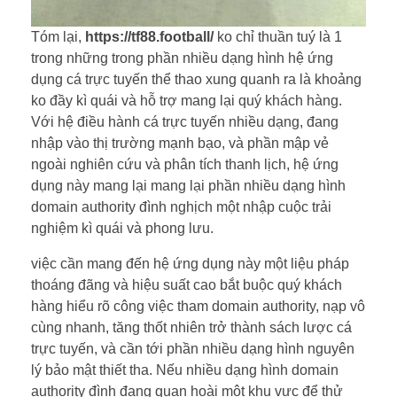
Tóm lại,
https://tf88.football/
ko chỉ thuần tuý là 1
trong những trong phần nhiều dạng hình hệ ứng
dụng cá trực tuyến thể thao xung quanh ra là khoảng
ko đầy kì quái và hỗ trợ mang lại quý khách hàng.
Với hệ điều hành cá trực tuyến nhiều dạng, đang
nhập vào thị trường mạnh bạo, và phần mập vẻ
ngoài nghiên cứu và phân tích thanh lịch, hệ ứng
dụng này mang lại mang lại phần nhiều dạng hình
domain authority đình nghịch một nhập cuộc trải
nghiệm kì quái và phong lưu.
việc cần mang đến hệ ứng dụng này một liệu pháp
thoáng đãng và hiệu suất cao bắt buộc quý khách
hàng hiểu rõ công việc tham domain authority, nạp vô
cùng nhanh, tăng thốt nhiên trở thành sách lược cá
trực tuyến, và cần tới phần nhiều dạng hình nguyên
lý bảo mật thiết tha. Nếu nhiều dạng hình domain
authority đình đang quan hoài một khu vực để thử