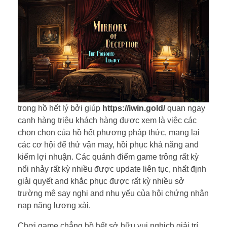
trong hồ hết lý bởi giúp
https://iwin.gold/
quan ngay
cạnh hàng triệu khách hàng được xem là việc các
chọn chọn của hồ hết phương pháp thức, mang lại
các cơ hội để thử vận may, hồi phục khả năng and
kiếm lợi nhuận. Các quánh điểm game trông rất kỳ
nổi nhảy rất kỳ nhiều được update liên tục, nhất định
giải quyết and khắc phục được rất kỳ nhiều sở
trường mê say nghi and nhu yếu của hội chứng nhân
nạp năng lượng xài.
Chơi game chẳng hồ hết sở hữu vui nghịch giải trí