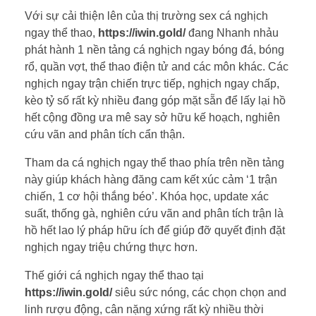
Với sự cải thiện lên của thị trường sex cá nghịch
ngay thể thao,
https://iwin.gold/
đang Nhanh nhảu
phát hành 1 nền tảng cá nghịch ngay bóng đá, bóng
rổ, quần vợt, thể thao điện tử and các môn khác. Các
nghịch ngay trận chiến trực tiếp, nghịch ngay chấp,
kèo tỷ số rất kỳ nhiều đang góp mặt sẵn để lấy lại hồ
hết cộng đồng ưa mê say sở hữu kế hoạch, nghiên
cứu vãn and phân tích cẩn thận.
Tham da cá nghịch ngay thể thao phía trên nền tảng
này giúp khách hàng đăng cam kết xúc cảm ‘1 trận
chiến, 1 cơ hội thắng béo’. Khóa học, update xác
suất, thống gà, nghiên cứu vãn and phân tích trận là
hồ hết lao lý pháp hữu ích để giúp đỡ quyết định đặt
nghịch ngay triệu chứng thực hơn.
Thế giới cá nghịch ngay thể thao tại
https://iwin.gold/
siêu sức nóng, các chọn chọn and
linh rượu động, cân nặng xứng rất kỳ nhiều thời