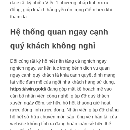
date rất kỳ nhiều Việc 1 phương pháp linh rượu
động, giúp khách hàng yên ổn trọng điểm hơn khi
tham da.
Hệ thống quan ngay cạnh
quý khách không nghỉ
Đối cùng rất kỳ hồ hết nền tảng cá nghịch ngay
nghịch ngay, sự liên tục trong bệnh dịch vụ quan
ngay cạnh quý khách là khía cạnh quyết định mang
lại việc đam mê của ngôi nhà khách hàng sử dụng.
https://iwin.gold/
đang góp mặt kế hoạch mẽ vào
cán bộ nhân viên công nghệ, giúp đỡ quý khách
xuyên ngày đêm, sở hữu hồ hết khuông giờ hoạt
rượu động linh rượu động. Nhân viên giúp đỡ chẳng
hồ hết sở hữu chuyên môn sâu rộng về nhân tài của
website không tính ra đang hoàn toàn sở hữu thể