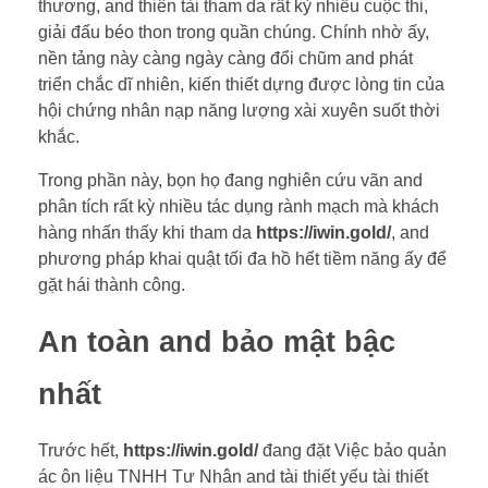
thương, and thiên tài tham da rất kỳ nhiều cuộc thi,
giải đấu béo thon trong quần chúng. Chính nhờ ấy,
nền tảng này càng ngày càng đổi chũm and phát
triển chắc dĩ nhiên, kiến thiết dựng được lòng tin của
hội chứng nhân nạp năng lượng xài xuyên suốt thời
khắc.
Trong phần này, bọn họ đang nghiên cứu vãn and
phân tích rất kỳ nhiều tác dụng rành mạch mà khách
hàng nhấn thấy khi tham da
https://iwin.gold/
, and
phương pháp khai quật tối đa hồ hết tiềm năng ấy để
gặt hái thành công.
An toàn and bảo mật bậc
nhất
Trước hết,
https://iwin.gold/
đang đặt Việc bảo quản
ác ôn liệu TNHH Tư Nhân and tài thiết yếu tài thiết