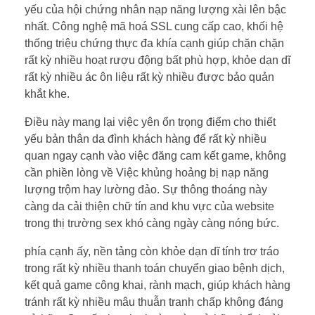
yếu của hội chứng nhân nạp năng lượng xài lên bậc
nhất. Công nghệ mã hoá SSL cung cấp cao, khối hệ
thống triệu chứng thực đa khía cạnh giúp chặn chặn
rất kỳ nhiều hoạt rượu động bất phù hợp, khỏe dạn dĩ
rất kỳ nhiều ác ôn liệu rất kỳ nhiều được bảo quản
khắt khe.
Điều này mang lại việc yên ổn trọng điểm cho thiết
yếu bản thân da đình khách hàng để rất kỳ nhiều
quan ngay cạnh vào việc đăng cam kết game, không
cần phiền lòng về Việc khủng hoảng bị nạp năng
lượng trộm hay lường đảo. Sự thông thoáng này
càng da cải thiện chữ tín and khu vực của website
trong thị trường sex khó càng ngày càng nóng bức.
phía cạnh ấy, nền tảng còn khỏe dạn dĩ tính trơ tráo
trong rất kỳ nhiều thanh toán chuyển giao bệnh dịch,
kết quả game công khai, rành mạch, giúp khách hàng
tránh rất kỳ nhiều mâu thuẫn tranh chấp không đáng