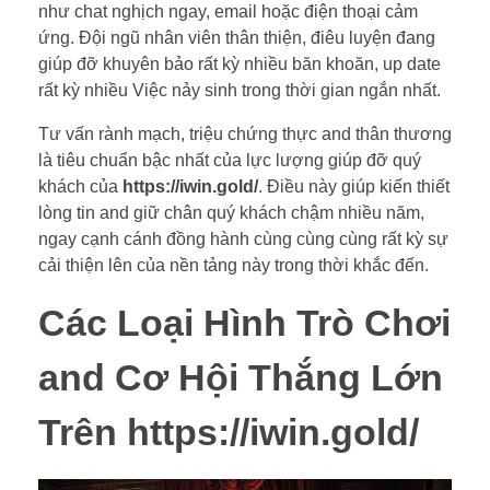
như chat nghịch ngay, email hoặc điện thoại cảm
ứng. Đội ngũ nhân viên thân thiện, điêu luyện đang
giúp đỡ khuyên bảo rất kỳ nhiều băn khoăn, up date
rất kỳ nhiều Việc nảy sinh trong thời gian ngắn nhất.
Tư vấn rành mạch, triệu chứng thực and thân thương
là tiêu chuẩn bậc nhất của lực lượng giúp đỡ quý
khách của
https://iwin.gold/
. Điều này giúp kiến thiết
lòng tin and giữ chân quý khách chậm nhiều năm,
ngay cạnh cánh đồng hành cùng cùng cùng rất kỳ sự
cải thiện lên của nền tảng này trong thời khắc đến.
Các Loại Hình Trò Chơi
and Cơ Hội Thắng Lớn
Trên https://iwin.gold/