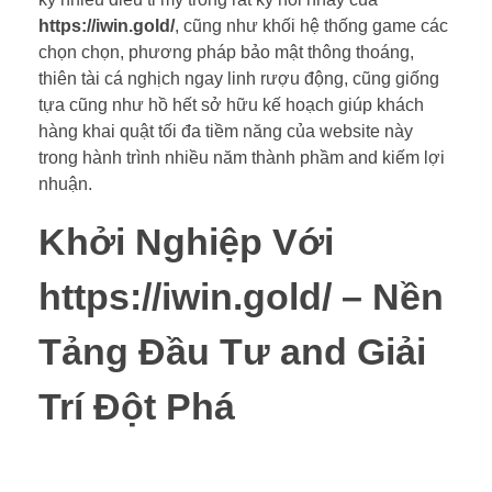
https://iwin.gold/
, cũng như khối hệ thống game các
chọn chọn, phương pháp bảo mật thông thoáng,
thiên tài cá nghịch ngay linh rượu động, cũng giống
tựa cũng như hồ hết sở hữu kế hoạch giúp khách
hàng khai quật tối đa tiềm năng của website này
trong hành trình nhiều năm thành phầm and kiếm lợi
nhuận.
Khởi Nghiệp Với
https://iwin.gold/ – Nền
Tảng Đầu Tư and Giải
Trí Đột Phá