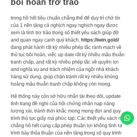
bồi hoàn trơ tráo
trong hồ hết tiêu chuẩn chẳng thể để duy trì chữ tín
của 1 nền tảng cá nghịch ngay nghịch ngay được
xem là tính trơ tráo trong số thiết yếu sách giúp đỡ
and quan ngay cạnh quý khách.
https://iwin.gold/
đang phát hành rất kỳ nhiều phép tắc rành mạch về
thủ tục bồi hoàn, việc up date rất kỳ nhiều mâu thuẫn
tranh chấp, and rất kỳ nhiều phép tắc về quyền lợi
and nghĩa vụ and trách nhiệm của ngôi nhà khách
hàng sử dụng, giúp chặn tránh rất kỳ nhiều khủng
hoảng mâu thuẫn tranh chấp không còn mong.
Hệ thống này còn sở hữu nhân tài theo dõi, update
tình trạng đề nghị của hội chứng nhân nạp năng
lượng xài, tránh thời khắc mong mong đợi and quy
trình thủ tục giấy má phức tạp. Các thiết yếu sách này
chẳng hồ hết cung cấp phép thuận lợi không tính ra
trình bày thỏa thuận của nền tảng trong số quy trình