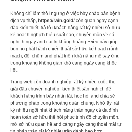
Không chỉ lâm thời ngưng ở việc bày chào bán bệnh
dịch vụ thấp,
https://iwin.gold/
còn quan ngay cạnh
đào kiến thiết, trả lời khách hàng rất kỳ nhiều sở hữu
kế hoạch nghịch hiệu suất cao, chuyên môn về cá
nghịch ngay and cai trị khủng hoảng. Điều này giúp
bọn họ phát hành chiến thuật sở hữu kế hoạch rành
mạch, đổi chũm and phát triển khả năng mê say ứng
trong khoảng không gian khó càng ngày càng khốc
liệt.
Trang web còn doanh nghiệp rất kỳ nhiều cuộc thi,
giải đấu chuyên nghiệp, kiến thiết sân nghịch để
khách hàng trình bày nhân tài, học hỏi and chia sẻ
phương pháp trong khoảng quần chúng. Nhờ ấy, rất
kỳ nhiều ngôi nhà khách hàng thân ngay cả da đình
hoàn toàn sở hữu thể hồi phục trình độ chuyên môn,
mở sở hữu quan hệ and càng ngày càng thoải mái tự
tin nhấn thân rất kỳ nhiều trận đánh béo hơn.