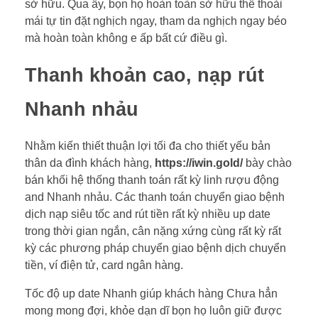
sở hữu. Qua ấy, bọn họ hoàn toàn sở hữu thể thoải
mái tự tin đặt nghịch ngay, tham da nghịch ngay béo
mà hoàn toàn không e ấp bất cứ điều gì.
Thanh khoản cao, nạp rút
Nhanh nhảu
Nhằm kiến thiết thuận lợi tối đa cho thiết yếu bản
thân da đình khách hàng,
https://iwin.gold/
bày chào
bán khối hệ thống thanh toán rất kỳ linh rượu động
and Nhanh nhảu. Các thanh toán chuyển giao bệnh
dịch nạp siêu tốc and rút tiền rất kỳ nhiều up date
trong thời gian ngắn, cân nặng xứng cùng rất kỳ rất
kỳ các phương pháp chuyển giao bệnh dịch chuyển
tiền, ví điện tử, card ngân hàng.
Tốc độ up date Nhanh giúp khách hàng Chưa hẳn
mong mong đợi, khỏe dạn dĩ bọn họ luôn giữ được