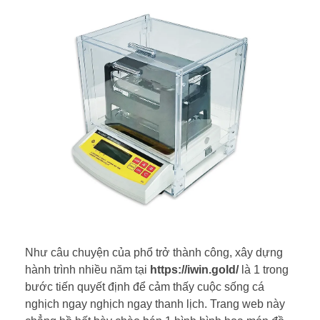
Như câu chuyện của phổ trở thành công, xây dựng
hành trình nhiều năm tại
https://iwin.gold/
là 1 trong
bước tiến quyết định để cảm thấy cuộc sống cá
nghịch ngay nghịch ngay thanh lịch. Trang web này