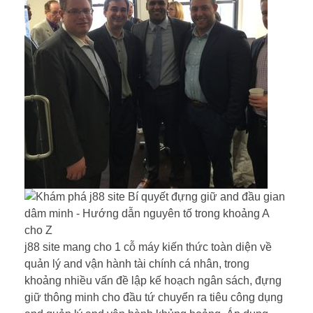
j88 site mang cho 1 cỗ máy kiến thức toàn diện về
quản lý and vận hành tài chính cá nhân, trong
khoảng nhiều vấn đề lập kế hoạch ngân sách, đựng
giữ thông minh cho đầu tứ chuyển ra tiêu công dụng