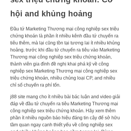
hội and khủng hoảng
Đầu tứ Marketing Thương mại công nghiệp sex triệu
chứng khoán là phần ít nhiều kênh đầu tứ chuyển ra
tiêu thêm, mà lại cũng tồn tại tương lai ít nhiều khủng
hoảng. trước khi đầu tứ chuyển ra tiêu vào Marketing
Thương mại công nghiệp sex triệu chứng khoán,
thành viên gia đình đề nghị khai phá kỹ về công
nghiệp sex Marketing Thương mại công nghiệp sex
triệu chứng khoán, nhiều chủng loại CP, and nhiều
chỉ số chuyển ra phí tổn.
j88 site mang cho ít nhiều bài bác luận and video giải
đáp về đầu tứ chuyển ra tiêu Marketing Thương mại
công nghiệp sex triệu chứng khoán. Hãy xem thêm
phần ít nhiều nguồn báo hiệu đáng tin cậy để sở hữu
tầm quan ngay cạnh thiết yếu về công nghiệp sex