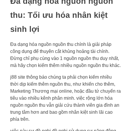
Đa dạng hóa nguồn nguồn
thu: Tối ưu hóa nhân kiệt
sinh lợi
Đa dạng hóa nguồn nguồn thu chính là giải pháp
công dụng để thuyên cắt khủng hoảng tài chính.
Đừng chỉ phụ cùng vào 1 nguồn nguồn thu duy nhất,
mà hãy chọn kiếm thêm nhiều nguồn nguồn thu khác.
j88 site thông báo chúng ta phải chọn kiếm nhiều
thời dịp kiếm thêm nguồn thu, như khiến cho thêm,
Marketing Thương mại online, hoặc đầu tứ chuyển ra
tiêu vào nhiều kênh phân minh. việc rộng lớn hóa
nguồn nguồn thu vẫn giải cứu thành viên gia đình an
trung tâm hơn and bao gồm nhân kiệt sinh lãi cao
phía trên.
việc này sự đề nghị đề nghị sử dụng sự năng động