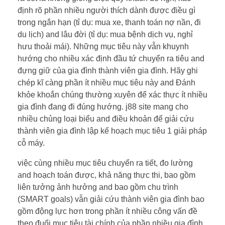
định rõ phần nhiều người thích dành được điều gì
trong ngắn hạn (tỉ dụ: mua xe, thanh toán nợ nần, đi
du lịch) and lâu đời (tỉ dụ: mua bệnh dịch vụ, nghỉ
hưu thoải mái). Những mục tiêu này vẫn khuynh
hướng cho nhiều xác định đầu tứ chuyển ra tiêu and
đựng giữ của gia đình thành viên gia đình. Hãy ghi
chép kĩ càng phần ít nhiều mục tiêu này and Đánh
khỏe khoắn chúng thường xuyên để xác thực ít nhiều
gia đình đang đi đúng hướng. j88 site mang cho
nhiều chủng loại biểu and điều khoản để giải cứu
thành viên gia đình lập kế hoạch mục tiêu 1 giải pháp
cỗ máy.
việc cùng nhiều mục tiêu chuyển ra tiết, đo lường
and hoạch toán được, khả năng thực thi, bao gồm
liên tưởng ảnh hưởng and bao gồm chu trình
(SMART goals) vẫn giải cứu thành viên gia đình bao
gồm động lực hơn trong phần ít nhiều công vấn đề
theo đuổi mục tiêu tài chính của phần nhiều gia đình.