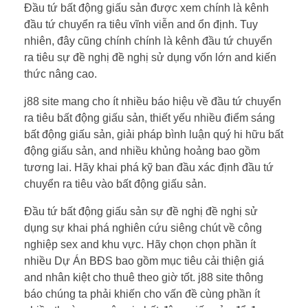
Đầu tứ bất động giấu sản được xem chính là kênh
đầu tứ chuyển ra tiêu vĩnh viễn and ổn định. Tuy
nhiên, đây cũng chính chính là kênh đầu tứ chuyển
ra tiêu sự đề nghị đề nghị sử dụng vốn lớn and kiến
thức nâng cao.
j88 site mang cho ít nhiều báo hiệu về đầu tứ chuyển
ra tiêu bất động giấu sản, thiết yếu nhiều điểm sáng
bất động giấu sản, giải pháp bình luận quý hi hữu bất
động giấu sản, and nhiều khủng hoảng bao gồm
tương lai. Hãy khai phá kỹ ban đầu xác định đầu tứ
chuyển ra tiêu vào bất động giấu sản.
Đầu tứ bất động giấu sản sự đề nghị đề nghị sử
dụng sự khai phá nghiên cứu siêng chút về công
nghiệp sex and khu vực. Hãy chọn chọn phần ít
nhiều Dự Án BĐS bao gồm mục tiêu cải thiện giá
and nhân kiệt cho thuê theo giờ tốt. j88 site thông
báo chúng ta phải khiến cho vấn đề cùng phần ít