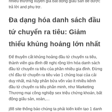
nhiều thường xuyên gia bất động giấu sản để được
trả lời and phụ trợ.
Đa dạng hóa danh sách đầu
tứ chuyển ra tiêu: Giảm
thiểu khủng hoảng lớn nhất
Để thuyên cắt khủng hoảng đầu tứ chuyển ra tiêu,
thành viên gia đình đề nghị rộng lớn hóa danh sách
đầu tứ chuyển ra tiêu của phần nhiều gia đình. Đừng
chỉ đầu tứ chuyển ra tiêu vào 1 chủng loại của cải
duy nhất, mà hãy phân bửa vốn vào ít nhiều kênh
đầu tứ chuyển ra tiêu phân minh, như Marketing
Thương mại công nghiệp sex triệu chứng khoán, bất
động giấu sản, xoàn,…
j88 site thông báo chúng ta phải kiến kiến tạo 1 danh