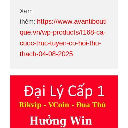
Xem
https://www.avantibouti
thêm:
que.vn/wp-products/f168-ca-
cuoc-truc-tuyen-co-hoi-thu-
thach-04-08-2025