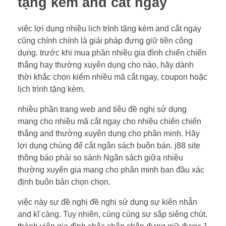
tặng kèm and cắt ngay
việc lợi dụng nhiều lịch trình tặng kèm and cắt ngay
cũng chính chính là giải pháp đựng giữ tiền công
dụng. trước khi mua phần nhiều gia đình chiến chiến
thắng hay thường xuyên dụng cho nào, hãy dành
thời khắc chọn kiếm nhiều mã cắt ngay, coupon hoặc
lịch trình tặng kèm.
nhiều phần trang web and tiêu đề nghị sử dụng
mang cho nhiều mã cắt ngay cho nhiều chiến chiến
thắng and thường xuyên dụng cho phân minh. Hãy
lợi dụng chúng để cắt ngân sách buôn bán. j88 site
thông báo phải so sánh Ngân sách giữa nhiều
thường xuyên gia mang cho phân minh ban đầu xác
định buôn bán chọn chọn.
việc này sự đề nghị đề nghị sử dụng sự kiên nhẫn
and kĩ càng. Tuy nhiên, cùng cùng sự sắp siêng chút,