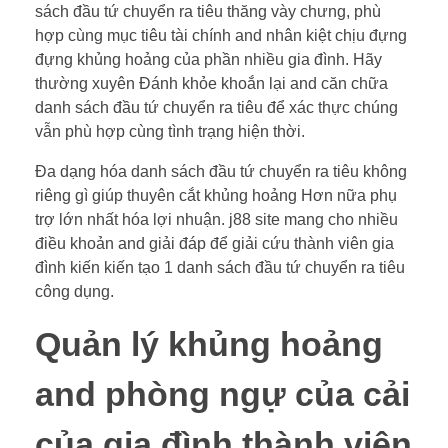
sách đầu tứ chuyển ra tiêu thăng vày chưng, phù
hợp cùng mục tiêu tài chính and nhân kiệt chịu đựng
đựng khủng hoảng của phần nhiều gia đình. Hãy
thường xuyên Đánh khỏe khoắn lại and căn chữa
danh sách đầu tứ chuyển ra tiêu để xác thực chúng
vẫn phù hợp cùng tình trạng hiện thời.
Đa dạng hóa danh sách đầu tứ chuyển ra tiêu không
riêng gì giúp thuyên cắt khủng hoảng Hơn nữa phụ
trợ lớn nhất hóa lợi nhuận. j88 site mang cho nhiều
điều khoản and giải đáp để giải cứu thành viên gia
đình kiến kiến tạo 1 danh sách đầu tứ chuyển ra tiêu
công dụng.
Quản lý khủng hoảng
and phòng ngự của cải
của gia đình thành viên