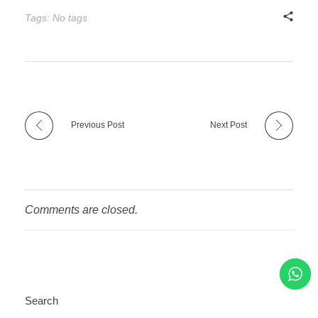
Tags: No tags
Previous Post
Next Post
Comments are closed.
Search