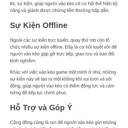
thi, sự kiện, giúp người vào kèo có cơ hội thể hiện kỹ
năng và giành được những tiền thưởng hấp dẫn.
Sự Kiện Offline
Ngoài các sự kiện trực tuyến, quay thử mb còn tổ
chức nhiều sự kiện offline. Đây là cơ hội tuyệt vời để
người vào kèo gặp gỡ trực tiếp, giao lưu và trao đổi
kinh nghiệm.
Khác với việc vào kèo game một mình ở nhà, những
sự kiện này sẽ tạo ra một không khí vui tươi và sôi
động, giúp người vào kèo có thêm động lực và cảm
hứng để tiếp tục chinh phục.
Hỗ Trợ và Góp Ý
Cộng đồng cũng là nơi để người vào kèo gửi những