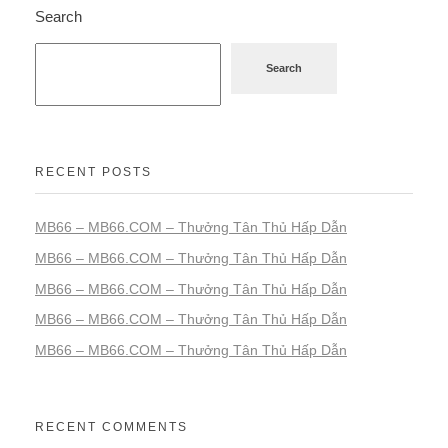
Search
Search
RECENT POSTS
MB66 – MB66.COM – Thưởng Tân Thủ Hấp Dẫn
MB66 – MB66.COM – Thưởng Tân Thủ Hấp Dẫn
MB66 – MB66.COM – Thưởng Tân Thủ Hấp Dẫn
MB66 – MB66.COM – Thưởng Tân Thủ Hấp Dẫn
MB66 – MB66.COM – Thưởng Tân Thủ Hấp Dẫn
RECENT COMMENTS