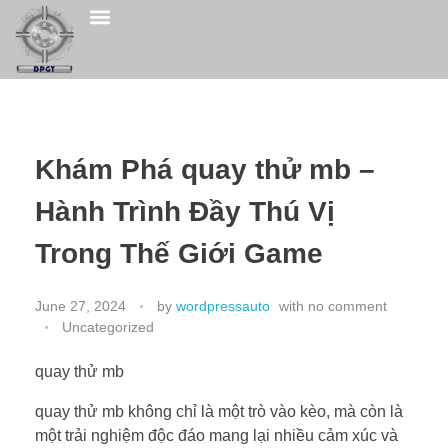
Khám Phá quay thử mb –
Hành Trình Đầy Thú Vị
Trong Thế Giới Game
June 27, 2024
by
wordpressauto
with
no comment
Uncategorized
quay thử mb
quay thử mb không chỉ là một trò vào kèo, mà còn là
một trải nghiệm độc đáo mang lại nhiều cảm xúc và