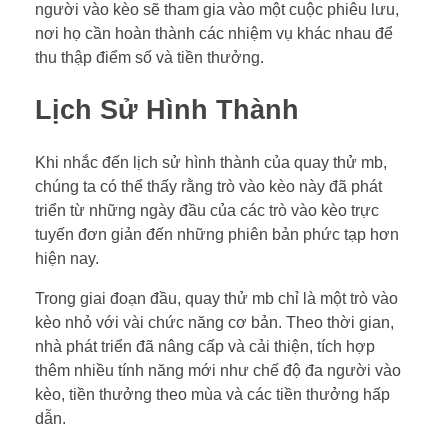
người vào kèo sẽ tham gia vào một cuộc phiêu lưu,
nơi họ cần hoàn thành các nhiệm vụ khác nhau để
thu thập điểm số và tiền thưởng.
Lịch Sử Hình Thành
Khi nhắc đến lịch sử hình thành của quay thử mb,
chúng ta có thể thấy rằng trò vào kèo này đã phát
triển từ những ngày đầu của các trò vào kèo trực
tuyến đơn giản đến những phiên bản phức tạp hơn
hiện nay.
Trong giai đoạn đầu, quay thử mb chỉ là một trò vào
kèo nhỏ với vài chức năng cơ bản. Theo thời gian,
nhà phát triển đã nâng cấp và cải thiện, tích hợp
thêm nhiều tính năng mới như chế độ đa người vào
kèo, tiền thưởng theo mùa và các tiền thưởng hấp
dẫn.