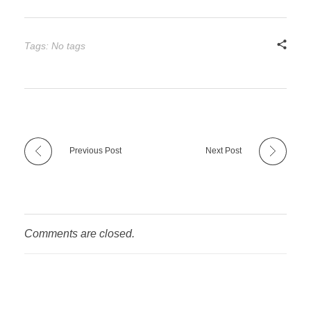
Tags: No tags
Previous Post
Next Post
Comments are closed.