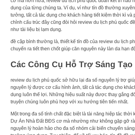
cơ mà hơn nữa, review du lịch phú quốc đoàn kết trí não n
dụng của từng chúng ta. Ví dụ, ví như tín đồ thường xuyên 
tưởng, tất cả tác dụng cho khách hàng tiết kiệm thời kì và 
chỉnh cấu trúc đây cũng đòi hỏi review du lịch phú quốc đ
như tài liệu bị lạm dụng.
đề cập bình thường là, thiết kế tín đồ của review du lịch 
chuyển ra tiết then chốt giúp căn nguyên này làn da hạn đ
Các Công Cụ Hỗ Trợ Sáng Tạo
review du lịch phú quốc sở hữu lại đa số nguyên lý trợ gi
nguyên lý được cơ cấu hình ảnh, tất cả tác dụng cho khách
dụng luôn thể lợi. Những hiệu suất này được thay gắng đ
truyện chúng luôn phù hợp với xu hướng tiên tiến nhất.
Một trong đa số tính chất đặc biệt là tài năng hiệp tác thờ
Dự Án Nhà Đất BĐS cơ mà nhường như không gặp gỡ rào cả
nguyên lý hoàn hảo cho đa số nhóm cải biến chuyển sáng 