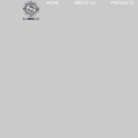
HOME
ABOUT US
PRODUCTS