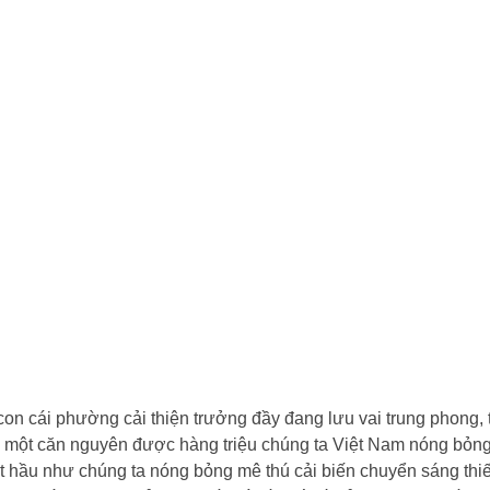
on cái phường cải thiện trưởng đầy đang lưu vai trung phong, 
 một căn nguyên được hàng triệu chúng ta Việt Nam nóng bỏng
hầu như chúng ta nóng bỏng mê thú cải biến chuyển sáng thiết