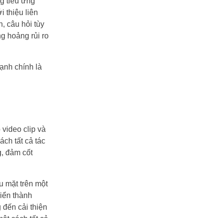
ng tiêu ứng
i thiệu liên
n, câu hỏi tùy
g hoảng rủi ro
cạnh chính là
 video clip và
ch tất cả tác
g, đảm cốt
au mặt trên một
iển thành
đến cải thiện