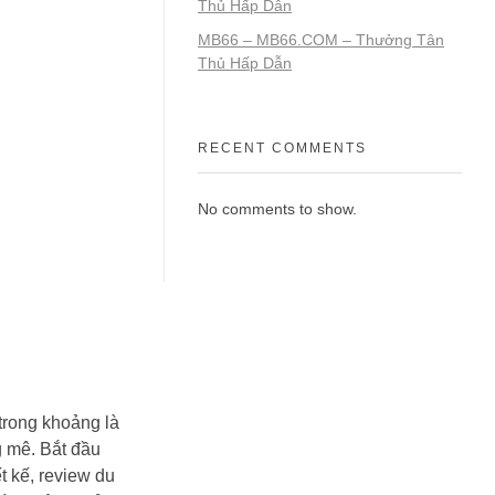
Thủ Hấp Dẫn
MB66 – MB66.COM – Thưởng Tân
Thủ Hấp Dẫn
RECENT COMMENTS
No comments to show.
trong khoảng là
 mê. Bắt đầu
 kế, review du