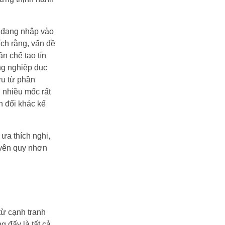
ự đang nhập vào
ích rằng, vấn đề
chế tạo tín
ng nghiệp dục
ưu từ phần
 nhiều mốc rất
n đổi khác kế
ưa thích nghi,
ú yên quy nhơn
từ cạnh tranh
g đấy là tất cả