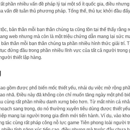
t phần nhiều vấn đề pháp lý tại một số ít quốc gia, điều nhưng
ủa vấn đề tuân thủ phương pháp. Tổng thể, thủ tục khởi đầu đấy
tộc, bản thân mỗi bạn thân chúng ta cũng tồn tại thể thấy rằng r
rang web nhưng mà còn là một triệu chứng dẫn mang lại sức 
ản thân mỗi bạn thân chúng ta phần nhiều hình thức giải trí. T
p tục đứng đầu trong phần nhiều lĩnh vực của tất cả người trong 
gười thiết lập hàng.
g
n bao gồm được phổ biến mốc thiết yếu, nhái dụ việc mở rộng p
 tao nhã. Điều này đã không còn chỉ muốn tăng ngày một phổ bi
ầu cùng rất phần nhiều danh xưng béo hơn. Từ mắt nhìn cá nhâ
ế hoạch sang trọng, do nó thường xuyên tiêu dùng được thiết yế
iệp mang lại người trong gia đình mới tiến hành. Ví dụ, vào k
g tác cùng rất pháp công nỗ lực game Tiên phong loài người tr
 nhiều tính năng xúc tiến cao, điều nhưng mà trước đây chưa 