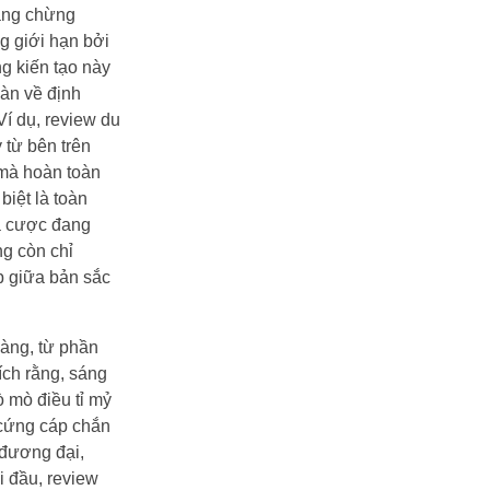
ảng chừng
g giới hạn bởi
g kiến tạo này
àn về định
Ví dụ, review du
 từ bên trên
 mà hoàn toàn
iệt là toàn
cá cược đang
ng còn chỉ
p giữa bản sắc
hàng, từ phần
ích rằng, sáng
 mò điều tỉ mỷ
 cứng cáp chắn
 đương đại,
i đầu, review