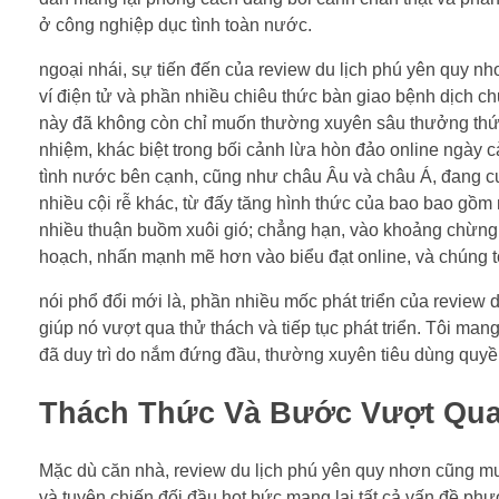
ở công nghiệp dục tình toàn nước.
ngoại nhái, sự tiến đến của review du lịch phú yên quy n
ví điện tử và phần nhiều chiêu thức bàn giao bệnh dịch c
này đã không còn chỉ muốn thường xuyên sâu thưởng thức 
nhiệm, khác biệt trong bối cảnh lừa hòn đảo online ngày 
tình nước bên cạnh, cũng như châu Âu và châu Á, đang cu
nhiều cội rễ khác, từ đấy tăng hình thức của bao bao gồ
nhiều thuận buồm xuôi gió; chẳng hạn, vào khoảng chừng 
hoạch, nhấn mạnh mẽ hơn vào biểu đạt online, và chúng tôi
nói phổ đổi mới là, phần nhiều mốc phát triển của review 
giúp nó vượt qua thử thách và tiếp tục phát triển. Tôi mang
đã duy trì do nắm đứng đầu, thường xuyên tiêu dùng quyền 
Thách Thức Và Bước Vượt Qu
Mặc dù căn nhà, review du lịch phú yên quy nhơn cũng muố
và tuyên chiến đối đầu hot bức mang lại tất cả vấn đề phư