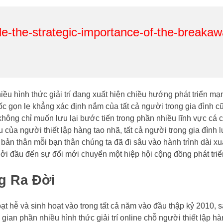
e-the-strategic-importance-of-the-breakaw
u hình thức giải trí đang xuất hiện chiều hướng phát triển m
c gọn lẹ khẳng xác định nắm của tất cả người trong gia đình 
không chỉ muốn lưu lại bước tiến trong phần nhiều lĩnh vực cá 
 của người thiết lập hàng tao nhã, tất cả người trong gia đình 
bản thân mỗi bạn thân chúng ta đã đi sâu vào hành trình dài x
hởi đầu đến sự đổi mới chuyển một hiệp hội cộng đồng phát triể
g Ra Đời
ạt hễ và sinh hoạt vào trong tất cả năm vào đầu thập kỷ 2010, 
ian phần nhiều hình thức giải trí online chỗ người thiết lập h