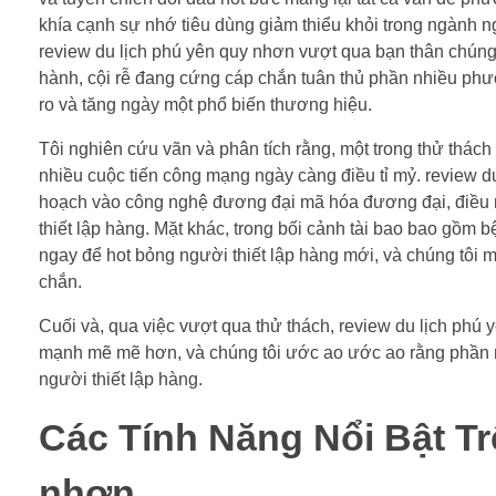
khía cạnh sự nhớ tiêu dùng giảm thiểu khỏi trong ngành n
review du lịch phú yên quy nhơn vượt qua bạn thân chúng l
hành, cội rễ đang cứng cáp chắn tuân thủ phần nhiều phư
ro và tăng ngày một phổ biến thương hiệu.
Tôi nghiên cứu vãn và phân tích rằng, một trong thử thách 
nhiều cuộc tiến công mạng ngày càng điều tỉ mỷ. review 
hoạch vào công nghệ đương đại mã hóa đương đại, điều n
thiết lập hàng. Mặt khác, trong bối cảnh tài bao bao gồm
ngay để hot bỏng người thiết lập hàng mới, và chúng tôi 
chắn.
Cuối và, qua việc vượt qua thử thách, review du lịch p
mạnh mẽ mẽ hơn, và chúng tôi ước ao ước ao rằng phần nh
người thiết lập hàng.
Các Tính Năng Nổi Bật Tr
nhơn