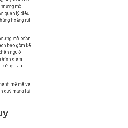
ch nhưng mà
an quản lý điều
khủng hoảng rủi
hỗ nhưng mà phần
cách bao gồm kế
 chân người
 trình giảm
ến cứng cáp
n mạnh mẽ mẽ và
ân quý mang lại
uy