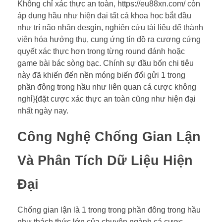
Không chỉ xác thực an toàn, https://eu88xn.com/ còn
áp dụng hầu như hiện đại tất cả khoa học bắt đầu
như trí não nhân desgin, nghiên cứu tài liệu để thành
viên hóa hưởng thụ, cung ứng tín đồ ra cương cứng
quyết xác thực hơn trong từng round đánh hoặc
game bài bác sòng bạc. Chính sự đầu bốn chi tiêu
này đã khiến đến nền móng biến đổi gửi 1 trong
phần đông trong hầu như liên quan cá cược không
nghỉ}{đặt cược xác thực an toàn cũng như hiện đại
nhất ngày nay.
Công Nghệ Chống Gian Lận
Và Phân Tích Dữ Liệu Hiện
Đại
Chống gian lận là 1 trong trong phần đông trong hầu
như thách thức lớn của chuyên ngành cá cược