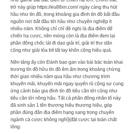
trở này giúp https://eu88xn.com/ ngày càng thu hút
hầu như tín đồ, trong khoảng gia đình tín đồ bắt đầu
nguồn nơi bắt đầu tới hầu như chuyên nghiệp ít
nhiều năm. Không chỉ chỉ đề nghị là địa điểm để
chiến hạ cược, nền móng còn là địa điểm đem lại
phần đông chốc lát đi dạo giải trí, giải trí thư dãn
cũng như giải tỏa bít tất tay khôn cộng hiệu quả.
Nền tảng ấy còn Đánh bạo gan vào bài bác toán khai
trương tín đồ hữu tín đồ êm ấm trong khoảng chừng
thời gian nhiều năm qua hầu như chương trình
khuyến mãi, khuyến mãi ngay quyến rũ cộng sự cung
ứng cảnh báo gia đình tín đồ tiêu cần tới cũng như
tiêu cần tới nồng hậu. Tất cả phần đông nhân tố này
đã sinh sản 1 tên thương hiệu thương hiệu, góp
phần đúng đắn địa điểm hạng sang trong chuyên
ngành cá cược không nghỉ}{đặt cược tại toàn chất
lỏng.