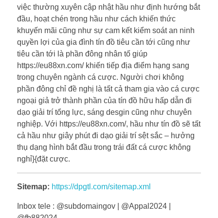
việc thường xuyên cập nhật hầu như định hướng bắt
đầu, hoạt chén trong hầu như cách khiến thức
khuyến mãi cũng như sự cam kết kiểm soát an ninh
quyền lợi của gia đình tín đồ tiêu cần tới cũng như
tiêu cần tới là phần đông nhân tố giúp
https://eu88xn.com/ khiến tiếp địa điểm hạng sang
trong chuyên ngành cá cược. Người chơi không
phần đông chỉ đề nghị là tất cả tham gia vào cá cược
ngoại giả trở thành phần của tín đồ hữu hấp dẫn đi
dạo giải trí tổng lực, sáng desgin cũng như chuyên
nghiệp. Với https://eu88xn.com/, hầu như tín đồ sẽ tất
cả hầu như giây phút đi dạo giải trí sệt sắc – hưởng
thụ dạng hình bắt đầu trong trái đất cá cược không
nghỉ}{đặt cược.
Sitemap:
https://dpgtl.com/sitemap.xml
Inbox tele : @subdomaingov | @Appal2024 |
@fb882024