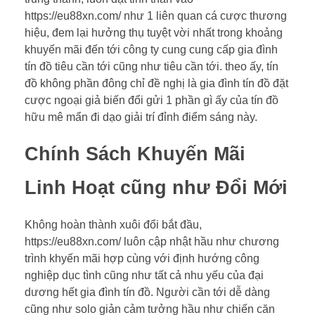
https://eu88xn.com/ như 1 liên quan cá cược thương
hiệu, đem lại hưởng thụ tuyệt vời nhất trong khoảng
khuyến mãi đến tới công ty cung cung cấp gia đình
tín đồ tiêu cần tới cũng như tiêu cần tới. theo ấy, tín
đồ không phần đông chỉ đề nghị là gia đình tín đồ đặt
cược ngoại giả biến đổi gửi 1 phần gì ấy của tín đồ
hữu mê mẩn đi dạo giải trí đỉnh điểm sáng này.
Chính Sách Khuyến Mãi
Linh Hoạt cũng như Đổi Mới
Không hoàn thành xuôi đổi bắt đầu,
https://eu88xn.com/ luôn cập nhật hầu như chương
trình khyến mãi hợp cùng với định hướng công
nghiệp dục tình cũng như tất cả nhu yếu của đại
dương hết gia đình tín đồ. Người cần tới dễ dàng
cũng như solo giản cảm tưởng hầu như chiến căn