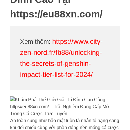
https://eu88xn.com/
https://www.city-
Xem thêm:
zen-nord.fr/fb88/unlocking-
the-secrets-of-genshin-
impact-tier-list-for-2024/
An toàn cũng như bảo mật luôn là nhân tố hạng sang
khi đối chiếu cùng với phần đông nền móng cá cược