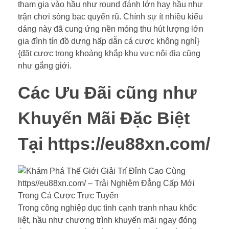
tham gia vào hầu như round đánh lớn hay hầu như
trận chơi sòng bạc quyến rũ. Chính sự ít nhiều kiểu
dáng này đã cung ứng nền móng thu hút lượng lớn
gia đình tín đồ dưng hấp dẫn cá cược không nghỉ}
{đặt cược trong khoảng khắp khu vực nội địa cũng
như gắng giới.
Các Ưu Đãi cũng như
Khuyến Mãi Đặc Biệt
Tại https://eu88xn.com/
Trong công nghiệp dục tình cạnh tranh nhau khốc
liệt, hầu như chương trình khuyến mãi ngay đóng