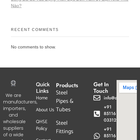
Nào?
RECENT COMMENTS
No comments to show.
Quick
Get In
Products
Links
Touch
Steel
We are
Home
info@dpgtl.com
Pipes &
manufacturers,
+91
Tubes
importers,
About Us
85116
and
03312
QHSE
wholesale
Steel
Policy
suppliers
+91
Fittings
of a wide
85116