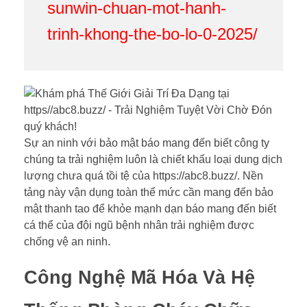
sunwin-chuan-mot-hanh-
trinh-khong-the-bo-lo-0-2025/
Sự an ninh với bảo mật báo mang đến biết công ty
chúng ta trải nghiệm luôn là chiết khấu loại dung dịch
lượng chưa quá tồi tệ của https://abc8.buzz/. Nền
tảng này vận dụng toàn thể mức cần mang đến bảo
mật thanh tao để khỏe mạnh dạn báo mang đến biết
cá thể của đội ngũ bệnh nhân trải nghiệm được
chống vệ an ninh.
Công Nghệ Mã Hóa Và Hệ