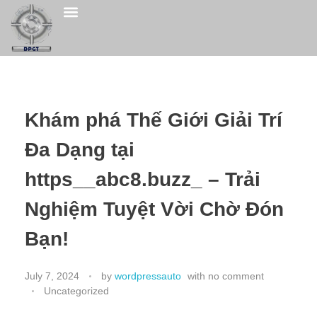
Khám phá Thế Giới Giải Trí
Đa Dạng tại
https__abc8.buzz_ – Trải
Nghiệm Tuyệt Vời Chờ Đón
Bạn!
July 7, 2024
by
wordpressauto
with
no comment
Uncategorized