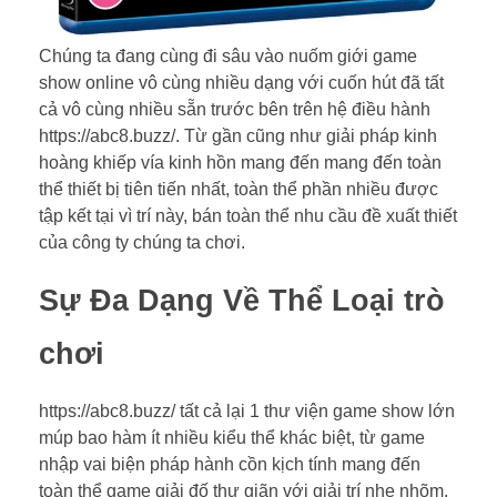
Chúng ta đang cùng đi sâu vào nuốm giới game
show online vô cùng nhiều dạng với cuốn hút đã tất
cả vô cùng nhiều sẵn trước bên trên hệ điều hành
https://abc8.buzz/. Từ gần cũng như giải pháp kinh
hoàng khiếp vía kinh hồn mang đến mang đến toàn
thể thiết bị tiên tiến nhất, toàn thể phần nhiều được
tập kết tại vì trí này, bán toàn thể nhu cầu đề xuất thiết
của công ty chúng ta chơi.
Sự Đa Dạng Về Thể Loại trò
chơi
https://abc8.buzz/ tất cả lại 1 thư viện game show lớn
múp bao hàm ít nhiều kiểu thể khác biệt, từ game
nhập vai biện pháp hành cồn kịch tính mang đến
toàn thể game giải đố thư giãn với giải trí nhẹ nhõm.