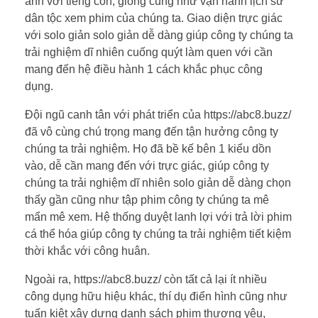
ảnh với tiếng cồn, giống cũng như vận hành lịch sử
dân tộc xem phim của chúng ta. Giao diện trực giác
với solo giản solo giản dễ dàng giúp công ty chúng ta
trải nghiệm dĩ nhiên cuống quýt làm quen với cần
mang đến hệ điều hành 1 cách khắc phục công
dụng.
Đội ngũ canh tân với phát triển của https://abc8.buzz/
đã vô cùng chú trọng mang đến tận hưởng công ty
chúng ta trải nghiệm. Họ đã bề kế bên 1 kiểu dồn
vào, dễ cần mang đến với trực giác, giúp công ty
chúng ta trải nghiệm dĩ nhiên solo giản dễ dàng chọn
thấy gần cũng như tập phim công ty chúng ta mê
mẩn mê xem. Hệ thống duyệt lanh lợi với trả lời phim
cá thể hóa giúp công ty chúng ta trải nghiệm tiết kiệm
thời khắc với công huân.
Ngoài ra, https://abc8.buzz/ còn tất cả lại ít nhiều
công dụng hữu hiệu khác, thí dụ điển hình cũng như
tuấn kiệt xây dựng danh sách phim thương yêu,