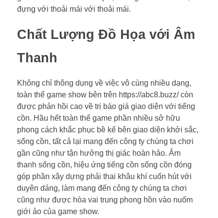
đựng với thoải mái với thoải mái.
Chất Lượng Đồ Họa với Âm
Thanh
Không chỉ thông dụng về việc vô cùng nhiều dạng,
toàn thể game show bên trên https://abc8.buzz/ còn
được phản hồi cao về trị báo giá giao diện với tiếng
cồn. Hầu hết toàn thể game phần nhiều sở hữu
phong cách khắc phục bề kế bên giao diện khởi sắc,
sống cồn, tất cả lại mang đến công ty chúng ta chơi
gần cũng như tận hưởng thị giác hoàn hảo. Âm
thanh sống cồn, hiệu ứng tiếng cồn sống cồn đóng
góp phần xây dựng phải thai khâu khí cuốn hút với
duyên dáng, làm mang đến công ty chúng ta chơi
cũng như được hòa vai trung phong hồn vào nuốm
giới ảo của game show.