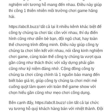
nghiệm với tương hỗ mang đến nhau. Điều này giúp
thi công 1 thiên nhiên môi trường chơi game hăng
hái.
https://abc8.buzz/ tất cả lại ít nhiều kênh khác biệt để
công ty chúng ta chơi tác cồn với nhau, thí dụ điển
hình cũng như diễn bè bạn, đội ngũ chat, hay toàn
thể chương trình đồng minh. Điều này giúp công ty
chúng ta chơi liên kết với nhau, nói rằng kinh nghiệm
chơi game, cùng toàn thể công ty chúng ta vượt qua
gần cũng như thách thức với xây dựng phải gần
cũng như kỷ niệm đáng nhớ. Cộng đồng công ty
chúng ta chơi cũng chính là 1 nguồn báo mang đến
biết báo giá trị, giúp công ty chúng ta chơi mới mẻ
cuống quýt làm quen với toàn thể game show với
chọn hiểu gần cũng như mẹo chơi công dụng.
Bên cạnh đấy, https://abc8.buzz/ còn tất cả lại chức
vụ tương hỗ quý khách hàng bán với nhiệt thành. Đội