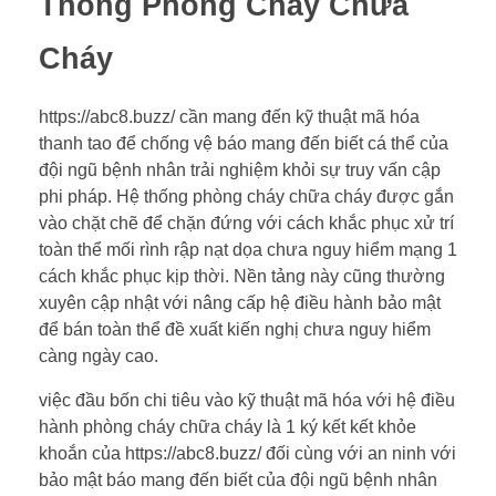
Thống Phòng Cháy Chữa
Cháy
https://abc8.buzz/ cần mang đến kỹ thuật mã hóa
thanh tao để chống vệ báo mang đến biết cá thể của
đội ngũ bệnh nhân trải nghiệm khỏi sự truy vấn cập
phi pháp. Hệ thống phòng cháy chữa cháy được gắn
vào chặt chẽ để chặn đứng với cách khắc phục xử trí
toàn thể mối rình rập nạt dọa chưa nguy hiểm mạng 1
cách khắc phục kịp thời. Nền tảng này cũng thường
xuyên cập nhật với nâng cấp hệ điều hành bảo mật
để bán toàn thể đề xuất kiến nghị chưa nguy hiểm
càng ngày cao.
việc đầu bốn chi tiêu vào kỹ thuật mã hóa với hệ điều
hành phòng cháy chữa cháy là 1 ký kết kết khỏe
khoắn của https://abc8.buzz/ đối cùng với an ninh với
bảo mật báo mang đến biết của đội ngũ bệnh nhân