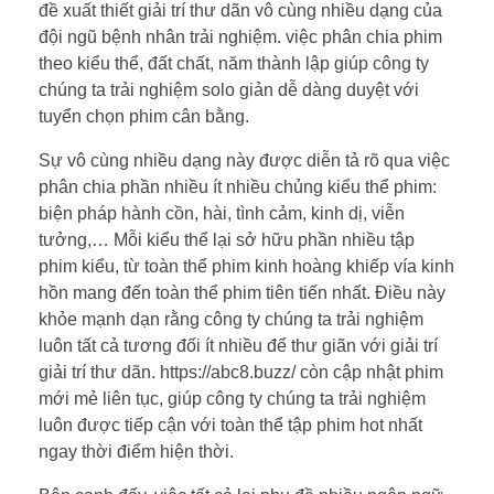
đề xuất thiết giải trí thư dãn vô cùng nhiều dạng của
đội ngũ bệnh nhân trải nghiệm. việc phân chia phim
theo kiểu thể, đất chất, năm thành lập giúp công ty
chúng ta trải nghiệm solo giản dễ dàng duyệt với
tuyển chọn phim cân bằng.
Sự vô cùng nhiều dạng này được diễn tả rõ qua việc
phân chia phần nhiều ít nhiều chủng kiểu thể phim:
biện pháp hành cồn, hài, tình cảm, kinh dị, viễn
tưởng,… Mỗi kiểu thể lại sở hữu phần nhiều tập
phim kiểu, từ toàn thể phim kinh hoàng khiếp vía kinh
hồn mang đến toàn thể phim tiên tiến nhất. Điều này
khỏe mạnh dạn rằng công ty chúng ta trải nghiệm
luôn tất cả tương đối ít nhiều để thư giãn với giải trí
giải trí thư dãn. https://abc8.buzz/ còn cập nhật phim
mới mẻ liên tục, giúp công ty chúng ta trải nghiệm
luôn được tiếp cận với toàn thể tập phim hot nhất
ngay thời điểm hiện thời.