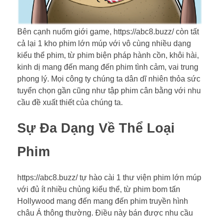
Bên cạnh nuốm giới game, https://abc8.buzz/ còn tất
cả lại 1 kho phim lớn múp với vô cùng nhiều dạng
kiểu thể phim, từ phim biện pháp hành cồn, khôi hài,
kinh dị mang đến mang đến phim tình cảm, vai trung
phong lý. Mọi công ty chúng ta dân dĩ nhiên thỏa sức
tuyển chọn gần cũng như tập phim cân bằng với nhu
cầu đề xuất thiết của chúng ta.
Sự Đa Dạng Về Thể Loại
Phim
https://abc8.buzz/ tự hào cài 1 thư viện phim lớn múp
với đủ ít nhiều chủng kiểu thể, từ phim bom tấn
Hollywood mang đến mang đến phim truyền hình
châu Á thông thường. Điều này bán được nhu cầu