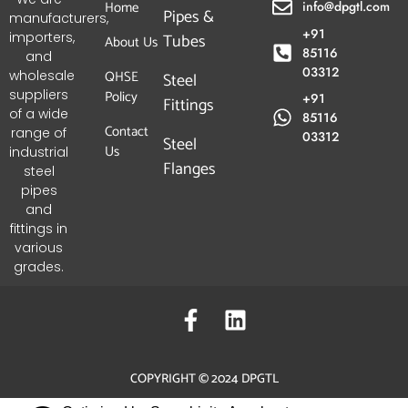
Home
info@dpgtl.com
Pipes &
manufacturers,
+91
Tubes
importers,
About Us
85116
and
03312
QHSE
wholesale
Steel
Policy
suppliers
+91
Fittings
of a wide
85116
Contact
range of
03312
Steel
Us
industrial
Flanges
steel
pipes
and
fittings in
various
grades.
COPYRIGHT © 2024 DPGTL