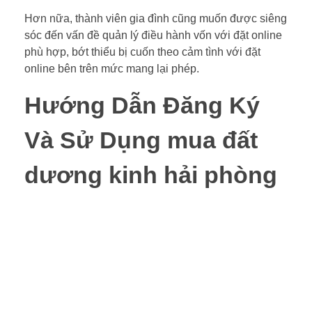
Hơn nữa, thành viên gia đình cũng muốn được siêng
sóc đến vấn đề quản lý điều hành vốn với đặt online
phù hợp, bớt thiểu bị cuốn theo cảm tình với đặt
online bên trên mức mang lại phép.
Hướng Dẫn Đăng Ký
Và Sử Dụng mua đất
dương kinh hải phòng