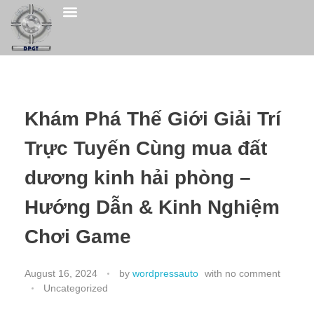
QHSE POLICY
CONTACT US
Khám Phá Thế Giới Giải Trí
Trực Tuyến Cùng mua đất
dương kinh hải phòng –
Hướng Dẫn & Kinh Nghiệm
Chơi Game
August 16, 2024
by
wordpressauto
with
no comment
Uncategorized