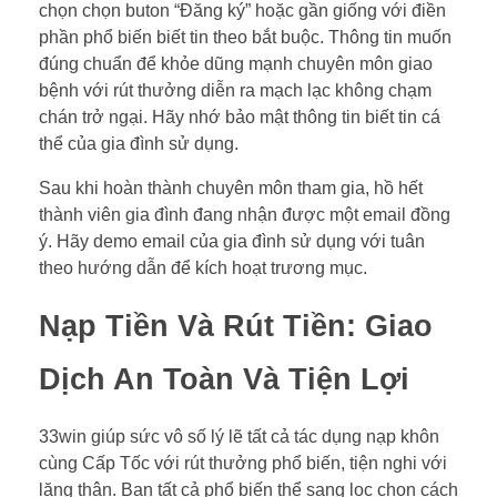
chọn chọn buton “Đăng ký” hoặc gần giống với điền
phần phổ biến biết tin theo bắt buộc. Thông tin muốn
đúng chuẩn để khỏe dũng mạnh chuyên môn giao
bệnh với rút thưởng diễn ra mạch lạc không chạm
chán trở ngại. Hãy nhớ bảo mật thông tin biết tin cá
thể của gia đình sử dụng.
Sau khi hoàn thành chuyên môn tham gia, hồ hết
thành viên gia đình đang nhận được một email đồng
ý. Hãy demo email của gia đình sử dụng với tuân
theo hướng dẫn để kích hoạt trương mục.
Nạp Tiền Và Rút Tiền: Giao
Dịch An Toàn Và Tiện Lợi
33win giúp sức vô số lý lẽ tất cả tác dụng nạp khôn
cùng Cấp Tốc với rút thưởng phổ biến, tiện nghi với
lặng thân. Bạn tất cả phổ biến thể sang lọc chọn cách