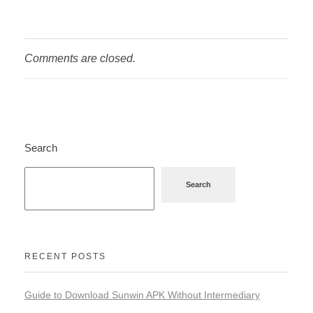
Comments are closed.
Search
Search
RECENT POSTS
Guide to Download Sunwin APK Without Intermediary