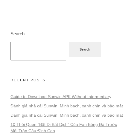
Search
Search
RECENT POSTS
Guide to Download Sunwin APK Without Intermediary
Đánh giá nhà cái Sunwin: Minh bạch, xanh chín và bảo mật
Đánh giá nhà cái Sunwin: Minh bạch, xanh chín và bảo mật
10 Thói Quen “Bất Di Bất Dịch” Của Fan Bóng Đá Trước
Mỗi Trận Cầu Đỉnh Cao