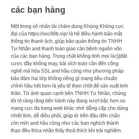
các bạn hàng
Một trong số nhân tài chăm dụng Khủng Khủng cực
đại của https://soc88b.vip/ là hệ điều hành bảo mật
thông tin thanh lịch, giúp bảo quản thông tin TNHH
Tư Nhân and thanh toán giao căn bệnh nguồn vốn
của các bạn hàng. Trong chất không tính mọi lúc}{đặt
cược đầy không may, bài xích toán cần đến công
nghệ mã hóa SSL and hầu cũng như phương pháp
bảo đảm hai lớp không riêng gì mang tiêu chuẩn
chỉnh hầu hết hơn là yếu tố then chốt để sản xuất tinh
thần. Từ ánh quan cạnh bên TNHH Tư Nhân, chúng
tôi rõ ràng rằng tiến hành này đang vượt bậc hơn so
mang cực đa trang web khác nhờ đẳng cấp cho dáng
nhiệt tình, dễ điều phối, giúp từ trên đầu đến chân
còn mới and hầu cũng như các bạn nghịch thành
thạo đều thừa nhận thấy thoả thích khi trải nghiệm.