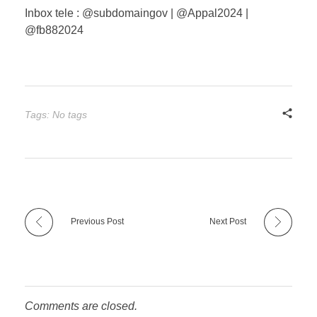
Inbox tele : @subdomaingov | @Appal2024 |
@fb882024
Tags: No tags
Previous Post
Next Post
Comments are closed.