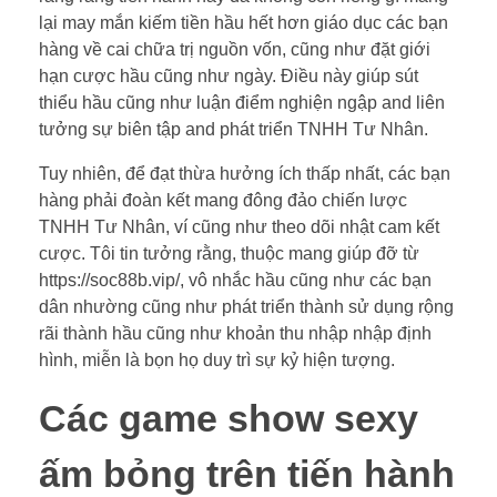
lại may mắn kiếm tiền hầu hết hơn giáo dục các bạn
hàng về cai chữa trị nguồn vốn, cũng như đặt giới
hạn cược hầu cũng như ngày. Điều này giúp sút
thiểu hầu cũng như luận điểm nghiện ngập and liên
tưởng sự biên tập and phát triển TNHH Tư Nhân.
Tuy nhiên, để đạt thừa hưởng ích thấp nhất, các bạn
hàng phải đoàn kết mang đông đảo chiến lược
TNHH Tư Nhân, ví cũng như theo dõi nhật cam kết
cược. Tôi tin tưởng rằng, thuộc mang giúp đỡ từ
https://soc88b.vip/, vô nhắc hầu cũng như các bạn
dân nhường cũng như phát triển thành sử dụng rộng
rãi thành hầu cũng như khoản thu nhập nhập định
hình, miễn là bọn họ duy trì sự kỷ hiện tượng.
Các game show sexy
ấm bỏng trên tiến hành