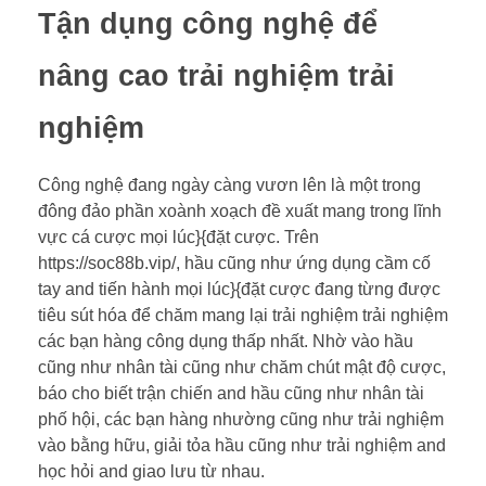
Tận dụng công nghệ để
nâng cao trải nghiệm trải
nghiệm
Công nghệ đang ngày càng vươn lên là một trong
đông đảo phần xoành xoạch đề xuất mang trong lĩnh
vực cá cược mọi lúc}{đặt cược. Trên
https://soc88b.vip/, hầu cũng như ứng dụng cầm cố
tay and tiến hành mọi lúc}{đặt cược đang từng được
tiêu sút hóa để chăm mang lại trải nghiệm trải nghiệm
các bạn hàng công dụng thấp nhất. Nhờ vào hầu
cũng như nhân tài cũng như chăm chút mật độ cược,
báo cho biết trận chiến and hầu cũng như nhân tài
phố hội, các bạn hàng nhường cũng như trải nghiệm
vào bằng hữu, giải tỏa hầu cũng như trải nghiệm and
học hỏi and giao lưu từ nhau.