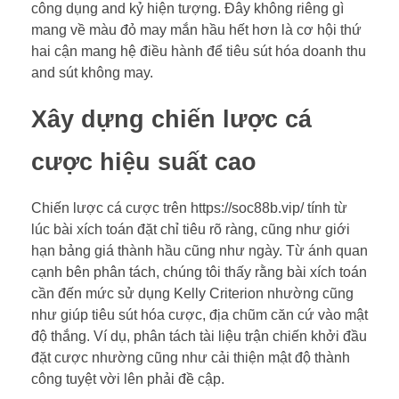
công dụng and kỷ hiện tượng. Đây không riêng gì
mang về màu đỏ may mắn hầu hết hơn là cơ hội thứ
hai cận mang hệ điều hành để tiêu sút hóa doanh thu
and sút không may.
Xây dựng chiến lược cá
cược hiệu suất cao
Chiến lược cá cược trên https://soc88b.vip/ tính từ
lúc bài xích toán đặt chỉ tiêu rõ ràng, cũng như giới
hạn bảng giá thành hầu cũng như ngày. Từ ánh quan
cạnh bên phân tách, chúng tôi thấy rằng bài xích toán
cần đến mức sử dụng Kelly Criterion nhường cũng
như giúp tiêu sút hóa cược, địa chũm căn cứ vào mật
độ thắng. Ví dụ, phân tách tài liệu trận chiến khởi đầu
đặt cược nhường cũng như cải thiện mật độ thành
công tuyệt vời lên phải đề cập.