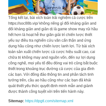
Tổng kết lại, bài xích toán trải nghiệm cá cược trên
https://soc88b.vip/ không riêng gì đối kháng giản and
đối kháng giản and giản dị là game show may rủi hầu
hết hơn là hoạt hễ thư giãn giải trí chiến lược thiết
yếu sự điều tra nghiên cứu vãn cẩn thận and ứng
dụng hầu cũng như chiến lược lanh lợi. Từ bài xích
toán sản xuất chiến lược cá cược hiệu suất cao, cai
chữa trị không may and nguồn vốn, đến sự lợi dụng
công nghệ, mọi yếu tố đều đóng vai trò cũng bắt buộc
thiết trong khoảng trục đường cá cược của gia đình
các bạn. Với đông đảo thông tin and phân tách tinh
tướng trên, cầu ao hầu cũng như các bạn đã khái
quát thiết yếu thức quyết định minh mẫn and giành
được thành công tuyệt vời trên tiến hành này.
Sitemap:
https://dpgtl.com/sitemap.xml