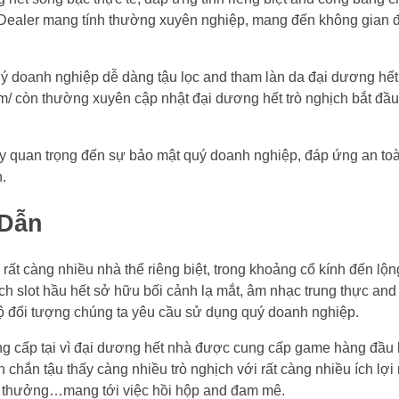
ết Dealer mang tính thường xuyên nghiệp, mang đến không gian
ý doanh nghiệp dễ dàng tậu lọc and tham làn da đại dương hết 
m/ còn thường xuyên cập nhật đại dương hết trò nghịch bắt đầ
 y quan trọng đến sự bảo mật quý doanh nghiệp, đáp ứng an toà
.
 Dẫn
ất càng nhiều nhà thể riêng biệt, trong khoảng cổ kính đến lộng
h slot hầu hết sở hữu bối cảnh lạ mắt, âm nhạc trung thực an
bộ đối tượng chúng ta yêu cầu sử dụng quý doanh nghiệp.
ng cấp tại vì đại dương hết nhà được cung cấp game hàng đầu l
chắn tậu thấy càng nhiều trò nghịch với rất càng nhiều ích lợi
ân thưởng…mang tới việc hồi hộp and đam mê.