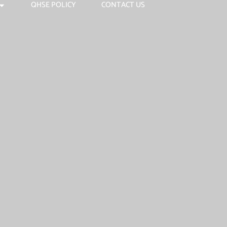
QHSE POLICY
CONTACT US