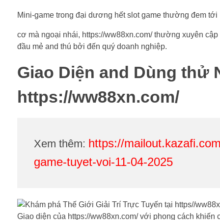
Mini-game trong đại dương hết slot game thường đem tới h
cơ mà ngoại nhái, https://ww88xn.com/ thường xuyên cập n
đầu mẻ and thú bởi đến quý doanh nghiệp.
Giao Diện and Dùng thử 
https://ww88xn.com/
https://mailout.kazafi.com
Xem thêm:
game-tuyet-voi-11-04-2025
Giao diện của https://ww88xn.com/ với phong cách khiến 