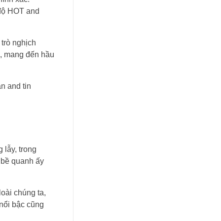
 độ HOT and
trò nghịch
u, mang đến hầu
n and tin
 lẫy, trong
d bề quanh ấy
oài chúng ta,
 nổi bậc cũng