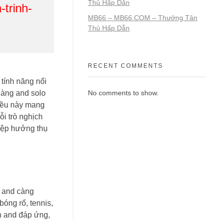
Thủ Hấp Dẫn
trinh-
MB66 – MB66.COM – Thưởng Tân
Thủ Hấp Dẫn
RECENT COMMENTS
 tính năng nổi
 dàng and solo
No comments to show.
Điều này mang
i trò nghịch
iệp hưởng thụ
i and càng
óng rổ, tennis,
n and đáp ứng,