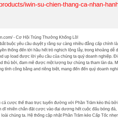
products/iwin-su-chien-thang-ca-nhan-hanh-
, bắt buộc yêu cầu duyệt y rằng sự càng nhiều đẳng cấp chính là
ruyền thống đến tới hầu hết trò nghịch lộng lẫy, trong khoảng dễ
and up load được lời yêu cầu của chúng ta quý doanh nghiệp. 
nd thú bởi, đam mê được một lượng bự chúng ta tham làn da. Mỗ
ng tính công bằng and riêng biệt, mang đến đến quý doanh ngh
 cá cược thể thao trực tuyến đường với Phần Trăm kèo thú bở
 dĩ nhiên chắn đặt cược vào đại dương hết cuộc đấu bóng đá, b
n loài chúng ta. Hệ thống cập nhật Phần Trăm kèo Cấp Tốc nhẹ