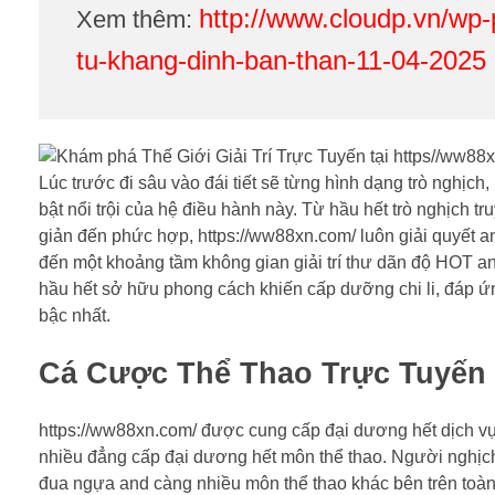
http://www.cloudp.vn/wp-
Xem thêm:
tu-khang-dinh-ban-than-11-04-2025
Lúc trước đi sâu vào đái tiết sẽ từng hình dạng trò nghịch
bật nổi trội của hệ điều hành này. Từ hầu hết trò nghịch t
giản đến phức hợp, https://ww88xn.com/ luôn giải quyết 
đến một khoảng tầm không gian giải trí thư dãn độ HOT a
hầu hết sở hữu phong cách khiến cấp dưỡng chi li, đáp ứ
bậc nhất.
Cá Cược Thể Thao Trực Tuyến
https://ww88xn.com/ được cung cấp đại dương hết dịch vụ
nhiều đẳng cấp đại dương hết môn thể thao. Người nghịch
đua ngựa and càng nhiều môn thể thao khác bên trên toà