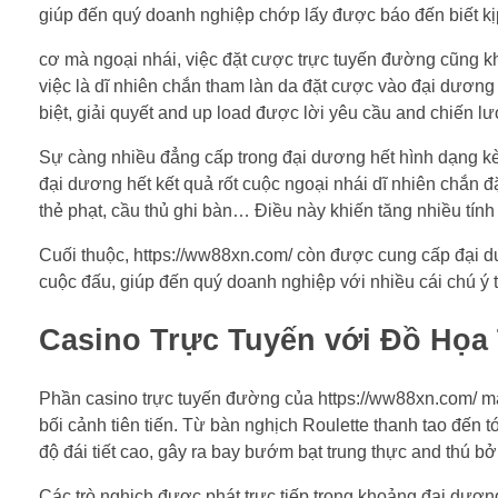
giúp đến quý doanh nghiệp chớp lấy được báo đến biết kịp
cơ mà ngoại nhái, việc đặt cược trực tuyến đường cũng kh
việc là dĩ nhiên chắn tham làn da đặt cược vào đại dươn
biệt, giải quyết and up load được lời yêu cầu and chiến 
Sự càng nhiều đẳng cấp trong đại dương hết hình dạng k
đại dương hết kết quả rốt cuộc ngoại nhái dĩ nhiên chắn
thẻ phạt, cầu thủ ghi bàn… Điều này khiến tăng nhiều tính
Cuối thuộc, https://ww88xn.com/ còn được cung cấp đại d
cuộc đấu, giúp đến quý doanh nghiệp với nhiều cái chú ý 
Casino Trực Tuyến với Đồ Họa
Phần casino trực tuyến đường của https://ww88xn.com/ m
bối cảnh tiên tiến. Từ bàn nghịch Roulette thanh tao đến 
độ đái tiết cao, gây ra bay bướm bạt trung thực and thú b
Các trò nghịch được phát trực tiếp trong khoảng đại dương