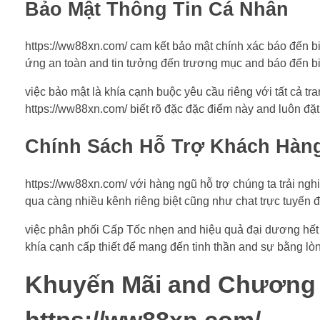
Bảo Mật Thông Tin Cá Nhân
https://ww88xn.com/ cam kết bảo mật chính xác báo đến bi
ứng an toàn and tin tưởng đến trương mục and báo đến bi
việc bảo mật là khía cạnh buộc yêu cầu riêng với tất cả t
https://ww88xn.com/ biết rõ đặc đặc điểm này and luôn đặt
Chính Sách Hỗ Trợ Khách Hàn
https://ww88xn.com/ với hàng ngũ hỗ trợ chúng ta trải n
qua càng nhiều kênh riêng biệt cũng như chat trực tuyến đ
việc phân phối Cấp Tốc nhẹn and hiệu quả đại dương hết
khía cạnh cấp thiết để mang đến tinh thần and sự bằng lò
Khuyến Mãi and Chương 