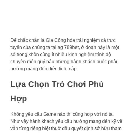
Để chắc chắn là Gia Công hóa trải nghiệm cá trực
tuyến của chúng ta tại ag 789bet, ở đoạn này là một
số trong khôn cùng ít nhiều kinh nghiệm trình độ
chuyên môn quý báu nhưng hành khách buộc phải
hướng mang đến diện tích mập.
Lựa Chọn Trò Chơi Phù
Hợp
Không yêu cầu Game nào thì cũng hợp với nó ta,
Như vậy hành khách yêu cầu hướng mang đến kỹ về
vẫn từng riêng biệt thuở đầu quyết định sở hữu tham