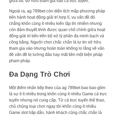
giữa lúc sở hữu tham gia vào cá trực tuyến.
Ngoài ra, ag 789bet còn diện tích mập phương pháp
tiến hành hoạt động giải trí hợp lí, vụ vấn đề đó
chẳng khôn cùng ít nhiều kiến lập tín nhiệm nhưng
còn đảm thuyết trình được quan chổ chính giữa hoạt
động giải trí bên trên bộ xử lý phần đa minh bạch và
công bằng. Người chơi chắc chắn là tự tin sở hữu
tham gia vào nhưng hoàn toàn không lo lắng về vấn
đề vấn đề bị lường đảo hay mất tiền một biện pháp
phạm pháp.
Đa Dạng Trò Chơi
Một điểm nhấn tiếp theo của ag 789bet bao bao gồm
là sự ít ít nhiều trong khôn cùng ít nhiều Game cá trực
tuyến nhưng nó cung cấp. Từ cá trực tuyến thể thao,
chủ chủng loại chơi ngay tới khôn cùng ít nhiều
Game slot hấp dẫn, hành khách cũng chắc chắn là