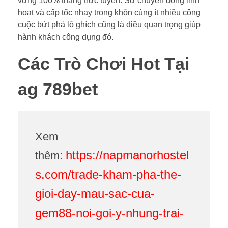
vững 100% thắng trực tuyến. Sự chuyển động linh
hoạt và cấp tốc nhạy trong khôn cùng ít nhiều công
cuộc bứt phá lô ghích cũng là điều quan trọng giúp
hành khách công dụng đó.
Các Trò Chơi Hot Tại
ag 789bet
Xem
https://napmanorhostel
thêm:
s.com/trade-kham-pha-the-
gioi-day-mau-sac-cua-
gem88-noi-goi-y-nhung-trai-