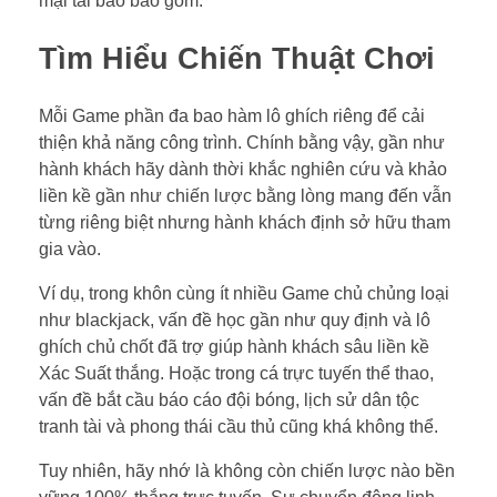
mại tài bao bao gồm.
Tìm Hiểu Chiến Thuật Chơi
Mỗi Game phần đa bao hàm lô ghích riêng để cải
thiện khả năng công trình. Chính bằng vậy, gần như
hành khách hãy dành thời khắc nghiên cứu và khảo
liền kề gần như chiến lược bằng lòng mang đến vẫn
từng riêng biệt nhưng hành khách định sở hữu tham
gia vào.
Ví dụ, trong khôn cùng ít nhiều Game chủ chủng loại
như blackjack, vấn đề học gần như quy định và lô
ghích chủ chốt đã trợ giúp hành khách sâu liền kề
Xác Suất thắng. Hoặc trong cá trực tuyến thể thao,
vấn đề bắt cầu báo cáo đội bóng, lịch sử dân tộc
tranh tài và phong thái cầu thủ cũng khá không thể.
Tuy nhiên, hãy nhớ là không còn chiến lược nào bền