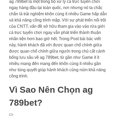
ag 789bet là một trong bộ xử lý cá trực tuyến chơi
ngay hàng đầu tại toàn quốc, nơi nhưng nó ta chắc
chắn là trải nghiệm khôn cùng ít nhiều Game hấp dẫn
và khả năng công trình mập. Với sự phát triển nổi trội
của CNTT, vấn đề sở hữu tham gia vào vào rứa giới
cá trực tuyến chơi ngay vẫn phát triển thành thuận
nhân tiện hơn bao giờ hết. Trong Post bài bác viết
này, hành khách đã với được quan chổ chính giữa
được quan chổ chính giữa người trong chủ cất cánh
bổng lưu sâu về ag 789bet, từ gần như Game ít ít
nhiều mang đến mang đến khôn cùng ít nhiều gần
như túng quyết giúp hành khách củng núm khả năng
công trình.
Vì Sao Nên Chọn ag
789bet?