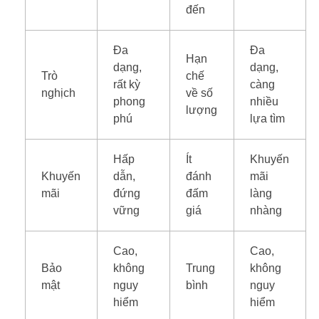
đến
Đa
Đa
Hạn
dạng,
dạng,
Trò
chế
rất kỳ
càng
nghịch
về số
phong
nhiều
lượng
phú
lựa tìm
Hấp
Ít
Khuyến
Khuyến
dẫn,
đánh
mãi
mãi
đứng
đấm
làng
vững
giá
nhàng
Cao,
Cao,
Bảo
không
Trung
không
mật
nguy
bình
nguy
hiểm
hiểm