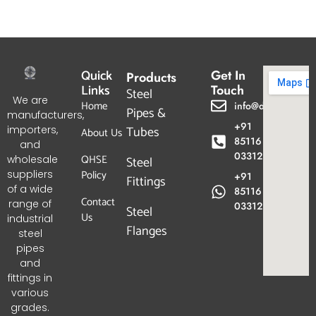
Quick
Get In
Products
Links
Touch
Steel
We are
Home
info@dpgtl.com
Pipes &
manufacturers,
+91
Tubes
importers,
About Us
85116
and
03312
QHSE
wholesale
Steel
Policy
suppliers
+91
Fittings
of a wide
85116
Contact
range of
03312
Steel
Us
industrial
Flanges
steel
pipes
and
fittings in
various
grades.