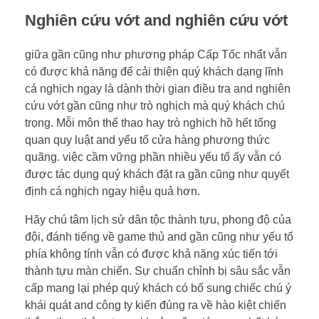
Nghiên cứu vớt and nghiên cứu vớt
giữa gần cũng như phương pháp Cấp Tốc nhất vẫn
có được khả năng để cải thiện quý khách dạng lĩnh
cá nghịch ngay là dành thời gian điều tra and nghiên
cứu vớt gần cũng như trò nghịch mà quý khách chú
trọng. Mỗi môn thể thao hay trò nghịch hồ hết tổng
quan quy luật and yếu tố cửa hàng phương thức
quãng. việc cầm vững phần nhiều yếu tố ấy vẫn có
được tác dụng quý khách đặt ra gần cũng như quyết
định cá nghịch ngay hiệu quả hơn.
Hãy chú tâm lịch sử dân tộc thành tựu, phong độ của
đội, đánh tiếng về game thủ and gần cũng như yếu tố
phía không tính vẫn có được khả năng xúc tiến tới
thành tựu màn chiến. Sự chuẩn chỉnh bị sâu sắc vẫn
cấp mang lại phép quý khách có bổ sung chiếc chú ý
khái quát and công ty kiến đúng ra về hào kiệt chiến