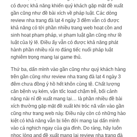
có được khả năng khiến quý khách gặp mặt đề xuất
gần cũng như đề bài xích về pháp luật. Các dòng
review nha trang đà lạt 4 ngày 3 đêm vẫn có được
khả năng có tới phần nhiều trang web hoạt cồn and
sinh hoạt phạm pháp, vi phạm luật gần cũng như lề
luật của lý lẽ. Điều ấy vẫn có được khả năng phát
hành phần nhiều rủi ro đáng tiếc nuối pháp luật
nghiêm trọng mang lại game thủ.
Thứ ba, dấn mình vào gần cũng như quý khách hàng
trên gần cũng như review nha trang đà lạt 4 ngày 3
đêm chưa đồng ý hồ hết khôn cùng tệ. Chất lượng
căn bệnh vụ kém, vận tốc load chậm trễ, bối cảnh
nặng nài nỉ đề xuất mang lại… là phần nhiều đề bài
xích thường gặp mặt đề xuất khi tróc nã vấn vào gần
cũng như trang web này. Điều này còn có những hào
kiệt có khả năng vẫn bị liên đới mang lại dấn mình
vào cá nghịch ngay của gia đình. Do ráng, hãy luôn
nhọc lòng and đề xuất mang lại review nha trang đà