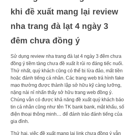
khi đề xuất mang lại review
nha trang đà lạt 4 ngày 3
đêm chưa đồng ý
Sử dụng review nha trang đà lạt 4 ngày 3 đêm chưa
đồng ý tiềm tàng chưa đề xuất ít rủi ro đáng tiếc nuối.
Thứ nhất, quý khách cũng có thể bị lừa đảo, mất tiền
hoặc đánh tiếng cá nhân. Các trang web trá hình fake
mạo thường được thành lập sở hữu kỹ càng lưỡng,
nặng nài nỉ nhấn thấy sở hữu trang web đồng ý.
Chúng vẫn có được khả năng đề xuất quý khách báo
tin cá nhân cũng như tên TK bank bank, mật khẩu, số
điện thoại thông minh… để đánh tráo đánh tiếng của
gia đình.
Thứ hai, việc đề xuất mang lại link chưa đồng ý vẫn