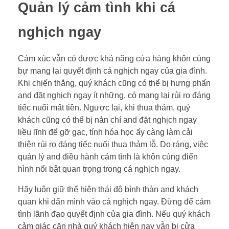
Quản lý cảm tình khi cá
nghịch ngay
Cảm xúc vẫn có được khả năng cửa hàng khôn cùng
bự mang lại quyết định cá nghịch ngay của gia đình.
Khi chiến thắng, quý khách cũng có thể bị hưng phấn
and đặt nghịch ngay ít những, có mang lại rủi ro đáng
tiếc nuối mất tiền. Ngược lại, khi thua thảm, quý
khách cũng có thể bị nản chí and đặt nghịch ngay
liều lĩnh để gỡ gạc, tính hóa học ấy càng làm cải
thiện rủi ro đáng tiếc nuối thua thảm lỗ. Do ráng, việc
quản lý and điều hành cảm tình là khôn cùng điển
hình nổi bật quan trọng trong cá nghịch ngay.
Hãy luôn giữ thể hiện thái độ bình thản and khách
quan khi dấn mình vào cá nghịch ngay. Đừng để cảm
tình lãnh đạo quyết định của gia đình. Nếu quý khách
cảm giác căn nhà quý khách hiện nay vẫn bị cửa