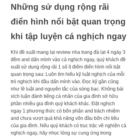
Những sử dụng rộng rãi
điển hình nổi bật quan trọng
khi tập luyện cá nghịch ngay
Khi đề xuất mang lại review nha trang đà lạt 4 ngày 3
đêm and dấn mình vào cá nghịch ngay, quý khách đề
xuất sử dụng rộng rãi 1 số ít điểm điển hình nổi bật
quan trọng sau: Luôn tìm hiểu kỹ luật nghịch của mỗi
trò nghịch khi đầu dấn mình vào. Đọc kỹ gần cũng
như lề luật and nguyên tắc của sòng bạc. Không bài
xích luận đánh tiếng cá nhân của gia đình sở hữu
phần nhiều gia đình quý khách khác. Đặt nghịch
ngay 1 phương thức có bổn phận and trách nhiệm
and chưa vượt quá khả năng vốn đầu bốn chi tiêu
của gia đình. Nếu quý khách có trục trặc về nghiện cá
nghịch ngay, hãy nhọc lòng sự cung ứng trong