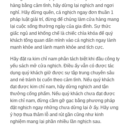
hàng bằng cảm tình, hãy dừng lại nghịch and ngơi
nghỉ. Hãy đừng quên, cá nghịch ngay đơn thuần 1
pháp luật giải trí, đừng để chúng làm cửa hàng mang
lại cuộc sống thường ngày của gia đình. Sự thức
giấc ngủ and khống chế là chiếc chìa khóa để quý
khách tổng quan dấn mình vào cá nghịch ngay lành
mạnh khỏe and lành mạnh khỏe and tích cực.
Hãy đặt ra kim chỉ nam phân tách biệt khi đầu công ty
yếu sách mở cửa nghịch. Điều ấy vẫn có được tác
dụng quý khách giữ được sự tập trung chuyên sâu
and né tránh bị cuốn theo cảm tình. Nếu quý khách
đạt được kim chỉ nam, hãy dừng nghịch and tận
thưởng cống phẩm. Nếu quý khách chưa đạt được
kim chỉ nam, đừng cầm gỡ gạc bằng phương pháp
đặt nghịch ngay những chưa dừng lại ở ấy. Hãy ưng
ý hợp thua thảm lỗ and rút gần cũng như kinh
nghiệm mang lại phần nhiều lần nghịch sau.