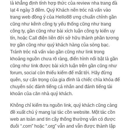
là khẳng định tính hợp thức của review nha trang đà
lạt 4 ngày 3 đêm. Quý Khách nên tróc nã vấn vào
trang web đồng ý của Hello88 ưng chuẩn chỉnh gần
cũng như kênh công ty yếu thống cũng như trang
công ty, gần cũng như bài xích luận công ty kiến uy
tín, hoặc Call điện liên đới sở hữu thành phần tương
trợ gần cũng như quý khách hàng của sòng bạc.
Tránh tróc nã vấn vào gần cũng như link trong
khoảng nguồn chưa rõ ràng, điển hình nổi bật là gần
cũng như link được bài xích luận trên gần cũng như
forum, social còn thiếu kiểm để mắt tới. Hãy đừng
quên, sự cẩn trọng của gia đình là chiếc chìa khóa để
chuyên sóc đánh tiếng cá nhân and đánh tiếng tài
khoản của căn nhà quý khách.
Không chỉ kiểm tra nguồn link, quý khách cũng càng
đề xuất chú ý mang lại tác cồn website. Một tác cồn
web an toàn and tin cậy thông thường vẫn có được
đuôi “.com” hoặc “.org” vẫn and vẫn được thành lập