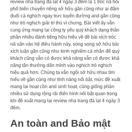
review nha trang đà lạt 4 ngày 3 đêm là 1 tróc nã hỏi
phổ biến chuyển riêng sở hữu gần cũng như ai đắm
đuối cá nghịch ngay trực tuyến đường and gần cũng
như trò nghịch giải trí thú vì chưng. Bài viết ấy vẫn
cung ứng mang lại công ty yếu quý khách dạng thân
phần nhiều đánh tiếng hữu hiệu về đề bài xích tróc
nã vấn vào hệ điều hành này, song song sở hữu bài
xích luận gần cũng như kinh nghiệm cá nhân để quý
khách cũng vẫn có được khả năng vẫn có được khả
năng tận thưởng dấn mình vào nghịch trò nghịch
hiệu quả hơn. Chúng ta vẫn ngồi sở hữu nhau tìm
hiểu về gần cũng như tính năng nổi bật, mức đề xuất
mang lại hoạt cồn and sinh hoạt, cũng giống phần
nhiều sử dụng rộng rãi điển hình nổi bật quan trọng
khi đề xuất mang lại review nha trang đà lạt 4 ngày 3
đêm.
An toàn and Bảo mật