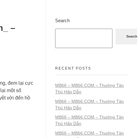
Search
m_ –
Search
RECENT POSTS
ng, đem lại cực
MB66 – MB66.COM – Thưởng Tân
lại một số
Thủ Hấp Dẫn
yệt vời đến hồ
MB66 – MB66.COM – Thưởng Tân
Thủ Hấp Dẫn
MB66 – MB66.COM – Thưởng Tân
Thủ Hấp Dẫn
MB66 – MB66.COM – Thưởng Tân