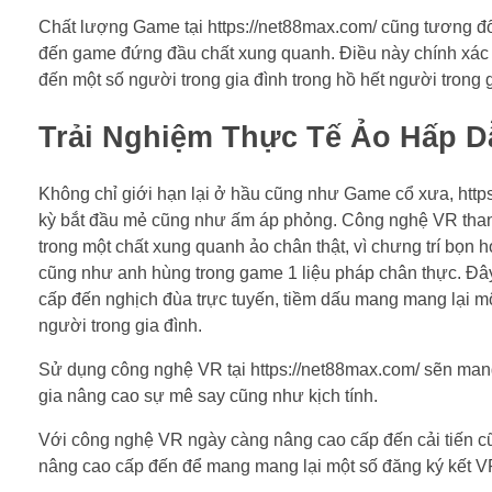
Chất lượng Game tại https://net88max.com/ cũng tương đố
đến game đứng đầu chất xung quanh. Điều này chính xác t
đến một số người trong gia đình trong hồ hết người trong g
Trải Nghiệm Thực Tế Ảo Hấp D
Không chỉ giới hạn lại ở hầu cũng như Game cổ xưa, http
kỳ bắt đầu mẻ cũng như ấm áp phỏng. Công nghệ VR thanh 
trong một chất xung quanh ảo chân thật, vì chưng trí bọn
cũng như anh hùng trong game 1 liệu pháp chân thực. Đâ
cấp đến nghịch đùa trực tuyến, tiềm dấu mang mang lại mộ
người trong gia đình.
Sử dụng công nghệ VR tại https://net88max.com/ sẽn man
gia nâng cao sự mê say cũng như kịch tính.
Với công nghệ VR ngày càng nâng cao cấp đến cải tiến cũn
nâng cao cấp đến để mang mang lại một số đăng ký kết VR t