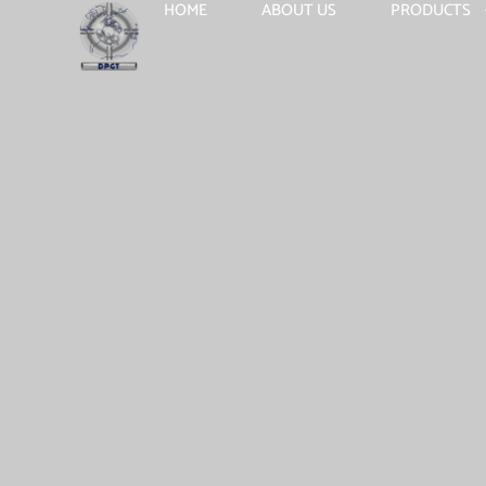
HOME
ABOUT US
PRODUCTS