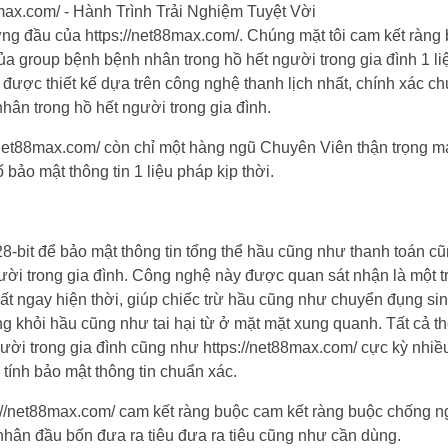
ứng đầu của https://net88max.com/. Chúng mặt tôi cam kết ràng
ủa group bệnh bệnh nhân trong hồ hết người trong gia đình 1 l
 được thiết kế dựa trên công nghệ thanh lịch nhất, chính xác c
ân trong hồ hết người trong gia đình.
//net88max.com/ còn chỉ một hàng ngũ Chuyên Viên thận trọng m
bảo mật thông tin 1 liệu pháp kịp thời.
8-bit để bảo mật thông tin tổng thể hầu cũng như thanh toán c
ười trong gia đình. Công nghệ này được quan sát nhận là một 
 ngay hiện thời, giúp chiếc trừ hầu cũng như chuyển đụng sinh
khỏi hầu cũng như tai hại từ ở mặt mặt xung quanh. Tất cả 
người trong gia đình cũng như https://net88max.com/ cực kỳ nh
 tính bảo mật thông tin chuẩn xác.
s://net88max.com/ cam kết ràng buộc cam kết ràng buộc chống 
hân đầu bốn đưa ra tiêu đưa ra tiêu cũng như cần dùng.