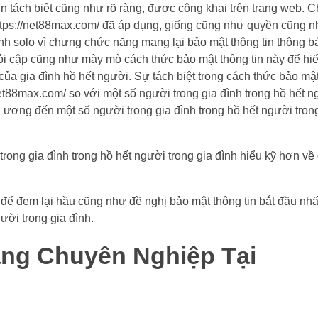
in tách biệt cũng như rõ ràng, được công khai trên trang web. 
https://net88max.com/ đã áp dụng, giống cũng như quyền cũng 
nh solo vì chưng chức năng mang lại bảo mật thông tin thông 
ỏi cập cũng như mày mò cách thức bảo mật thông tin này để hi
 gia đình hồ hết người. Sự tách biệt trong cách thức bảo mật 
t88max.com/ so với một số người trong gia đình trong hồ hết n
g ương đến một số người trong gia đình trong hồ hết người trong
trong gia đình trong hồ hết người trong gia đình hiểu kỹ hơn về
 để đem lại hầu cũng như đề nghị bảo mật thông tin bắt đầu nhấ
ười trong gia đình.
àng Chuyên Nghiệp Tại