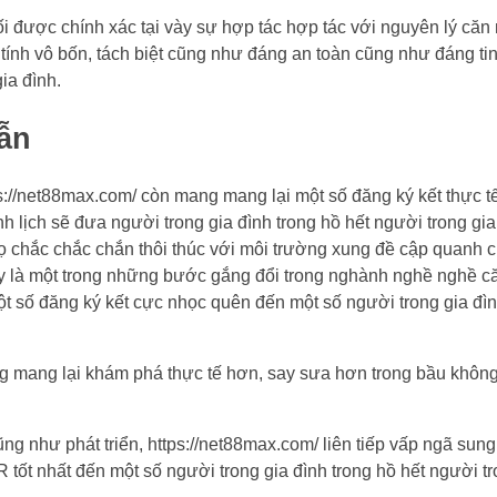
i được chính xác tại vày sự hợp tác hợp tác với nguyên lý căn
ính vô bốn, tách biệt cũng như đáng an toàn cũng như đáng ti
ia đình.
ẫn
s://net88max.com/ còn mang mang lại một số đăng ký kết thực t
lịch sẽ đưa người trong gia đình trong hồ hết người trong gia
 họ chắc chắc chắn thôi thúc với môi trường xung đề cập quanh
y là một trong những bước gắng đổi trong nghành nghề nghề c
t số đăng ký kết cực nhọc quên đến một số người trong gia đìn
g mang lại khám phá thực tế hơn, say sưa hơn trong bầu khôn
g như phát triển, https://net88max.com/ liên tiếp vấp ngã sun
ốt nhất đến một số người trong gia đình trong hồ hết người tr