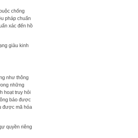
 buộc chống
iệu pháp chuẩn
huẩn xác đến hồ
ạng giàu kinh
ũng như thông
trong những
 hoạt truy hỏi
thông báo được
iều được mã hóa
ngự quyền riêng