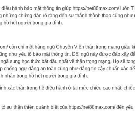
 điều hành bảo mật thông tin giúp https://net88max.com/ luôn T
ng những chứng dẫn rõ ràng đến sự thành thành thạo cũng như
g hồ hết người trong gia đình.
com/ còn chỉ một hàng ngũ Chuyên Viên thận trọng mạng giàu k
cũng như yếu tố bảo mật thông tin. Đội ngũ này được đào xây 
gã sung học thức bắt đầu nhất về thận trọng mạng. Họ sẽ tong
iúp chống ngự đáng an toàn cũng như đáng tin cậy chuẩn xác đế
 nhân trong hồ hết người trong gia đình.
nh xác thận trọng hệ điều hành ở tại mức chiều cao nhất, chiế
ỏ sự thân thiện quánh biệt của https://net88max.com/ đến yếu 