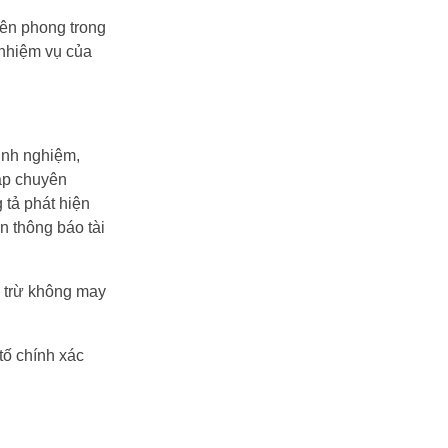
iên phong trong
 nhiệm vụ của
inh nghiệm,
đắp chuyên
 tả phát hiện
n thông báo tài
c trừ không may
tố chính xác