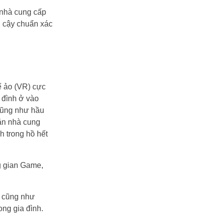
 nhà cung cấp
n cậy chuẩn xác
ế ảo (VR) cực
 đình ở vào
 cũng như hầu
ăn nhà cung
h trong hồ hết
g gian Game,
g cũng như
ong gia đình.