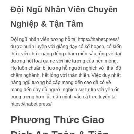
Đội Ngũ Nhân Viên Chuyên
Nghiệp & Tận Tâm
Đội ngũ nhân viên tương hỗ tại https://thabet.press/
được huấn luyện với giảng dạy có kế hoạch, có kiến
thức với chức năng đúng chăm môn sâu rộng về đại
dương hết loại game với hiệ tượng của nền móng.
Họ luôn chuẩn bị tương hỗ người nghịch với thái độ
chăm nghành, hết lòng với thân thiện. Việc duy nhất
hàng ngũ tương hỗ cấp mang đến cao đã có về
mang đến đầy đủ người nghịch sự tự tin với yên ổn
trung ương hơn lúc dấn mình vào cá trực tuyến tại
https://thabet.press/.
Phương Thức Giao