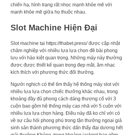
chiến hạ, hình trạng rất nhọc mạnh khỏe mẽ với
mạnh khỏe mẽ giữa họ thuộc nhau.
Slot Machine Hiện Đại
Slot machine tại https://thabet.press/ được cập nhật
chăm nghiệp với nhiều lựa lựa chọn đề bài phong
lưu với hào kiệt quan trọng. Những máy này thường
được được thiết kế quan trọng đẹp mắt, âm nhạc
kích thích với phương thức đổi thưởng.
Người nghịch có thể tìm thấy hệ thống máy slot với
nhiều lựa lựa chọn chiếc thưởng khác nhau, trong
khoảng đầy đủ phong cách dáng thượng cổ với 3
cuộn bao gồm hệ thống máy cao nhã với 5 cuộn với
nhiều lựa lựa chọn hàng. Điều này đã ko chỉ với có
về sự câu hỏi phong phú trong tận thưởng ngoại giả
sinh sản thành phương thức dấn thấy đại dương hết
giải thưởng Khủng, trong khoảng jackpot bao gồm