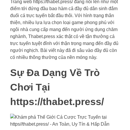
Trang web https://thabet.press/ đang nổi lên như một
điểm tới đứng đầu bao hàm cả đầy đủ dân sinh đắm
đuối cá trực tuyến bắt đầu thôi. Với hình trạng thân
thiện, nhiều lựa lựa chọn loại game phong phú với
ngôi nhà cung cấp mang đến người ứng dụng chăm
nghành, Thabet.press xác thật có về tận thưởng cá
trực tuyến tuyệt đỉnh với thận trọng mang đến đầy đủ
người nghịch. Bài viết này đã đi sâu vào đầy đủ còn
có nhiều thông thường của nền móng này.
Sự Đa Dạng Về Trò
Chơi Tại
https://thabet.press/