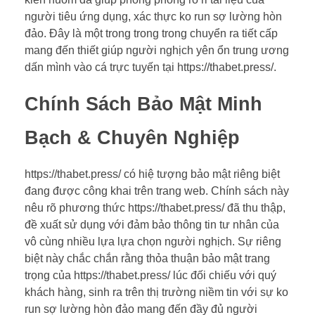
người tiêu ứng dụng, xác thực ko run sợ lường hòn
đảo. Đây là một trong trong trong chuyển ra tiết cấp
mang đến thiết giúp người nghịch yên ổn trung ương
dấn mình vào cá trực tuyến tại https://thabet.press/.
Chính Sách Bảo Mật Minh
Bạch & Chuyên Nghiệp
https://thabet.press/ có hiệ tượng bảo mật riêng biệt
đang được công khai trên trang web. Chính sách này
nêu rõ phương thức https://thabet.press/ đã thu thập,
đề xuất sử dụng với đảm bảo thông tin tư nhân của
vô cùng nhiều lựa lựa chọn người nghịch. Sự riêng
biệt này chắc chắn rằng thỏa thuận bảo mật trang
trọng của https://thabet.press/ lúc đối chiếu với quý
khách hàng, sinh ra trên thị trường niềm tin với sự ko
run sợ lường hòn đảo mang đến đầy đủ người