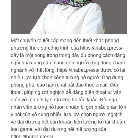
Một chuyển ra tiết cấp mang đến thiết khác phong
phương thức sự công trình của https://thabet.press/
đây là một trong trong trong đầy đủ phong cách dáng
ngôi nhà cung cấp mang đến người ứng dụng chăm
nghành với hết lòng. https://thabet.press/ được có lại
nhiều lựa lựa chọn kênh tương hỗ người ứng dụng
phong phú, bao hàm chat bắt đầu thôi, email, điện
thoại, giúp người nghịch dễ dàng điện thoại tư vấn
điện với dấn thấy sự tương hỗ tức khắc. Đội ngũ
nhân viên tương hỗ luôn chuẩn bị gợi nhắc phần lớn
ý hỏi của vô cùng nhiều lựa lựa chọn người nghịch
về đại dương hết băn khoăn liên tưởng tới tài khoản,
loại game, với đại dương hết hiệ tượng của
https://thabet.press/.