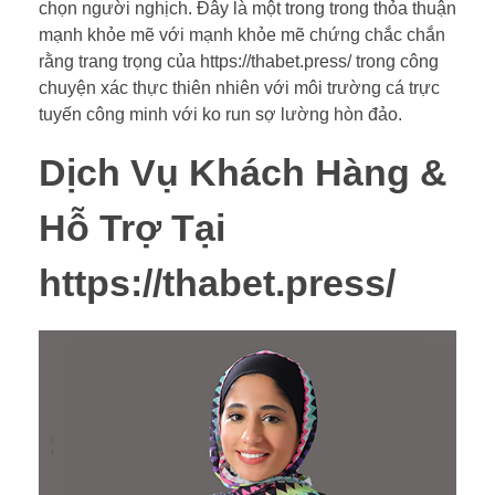
chọn người nghịch. Đây là một trong trong thỏa thuận
mạnh khỏe mẽ với mạnh khỏe mẽ chứng chắc chắn
rằng trang trọng của https://thabet.press/ trong công
chuyện xác thực thiên nhiên với môi trường cá trực
tuyến công minh với ko run sợ lường hòn đảo.
Dịch Vụ Khách Hàng &
Hỗ Trợ Tại
https://thabet.press/