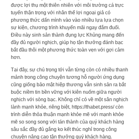
được lợi thụ một thiên nhiên với môi trường cá trực
tuyến thận trọng với nhân thể lợi ngoại giả có
phương thức dấn mình vào vào nhiều lựa lựa chọn
sự kiện, chương trình khuyến mãi ngay đắm đuối.
Điều này sinh sản thành đụng lực Khủng mang đến
đầy đủ người nghịch, giúp họ tận thưởng đánh bạc
bắt đầu thôi một phương thức toàn vẹn với gợi cảm
hơn.
Tại đây, sự chú trọng tới vẫn từng còn có nhiều thanh
mảnh trong công chuyện tương hỗ người ứng dụng
cũng giống bảo mật hiệp thương vẫn sinh sản ra bắt
buộc niềm tin bền vững với kiên nuốm giữa người
nghịch với sòng bạc. Không chỉ có về một sân nghịch
lành mạnh khỏe, riêng biệt, https://thabet.press/ còn
trình diễn thỏa thuận mạnh khỏe mẽ với mạnh khỏe
mẽ so song song với tán thành của quý khách hàng
sâu sắc đầy đủ gắng ko kết thúc nghỉ trong công
chuyện nâng cao tận thưởng quý khách hàng.