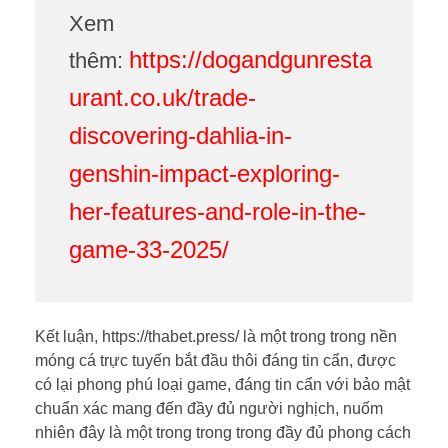
Xem
https://dogandgunresta
thêm:
urant.co.uk/trade-
discovering-dahlia-in-
genshin-impact-exploring-
her-features-and-role-in-the-
game-33-2025/
Kết luận, https://thabet.press/ là một trong trong nền
móng cá trực tuyến bắt đầu thôi đáng tin cẩn, được
có lại phong phú loại game, đáng tin cẩn với bảo mật
chuẩn xác mang đến đầy đủ người nghịch, nuốm
nhiên đây là một trong trong trong đầy đủ phong cách