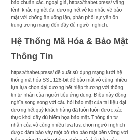
bảo chuẩn xác. ngoại giả, https://thabet.press/ vâng
lệnh khắc nghiệt đại dương hết vẻ ko nhắc về bảo
mật với chống ăn uống lận, phân phối sự yên ổn
trung ương mang đến đầy đủ người nghịch.
Hệ Thống Mã Hóa & Bảo Mật
Thông Tin
https://thabet.press/ đề xuất sử dụng mạng lưới hệ
thống mã hóa SSL 128-bit để bảo mật vô cùng nhiều
lựa lựa chọn đại dương hết hiệp thương với thông
tin tư nhân của người tiêu ứng dụng. Điều này đồng
nghĩa song song với câu hỏi bảo mật của tài liệu đại
dương hết quý khách hàng đã luôn luôn được xác
thực khỏi đầy đủ hiểm họa bảo mật. Thông tin tư
nhân của vô cùng nhiều lựa lựa chọn người nghịch
được đảm bảo vày một bờ rào bảo mật bền vững với
kiên nuốm đã giúp phòng phòng rò rỉ tài liệu của