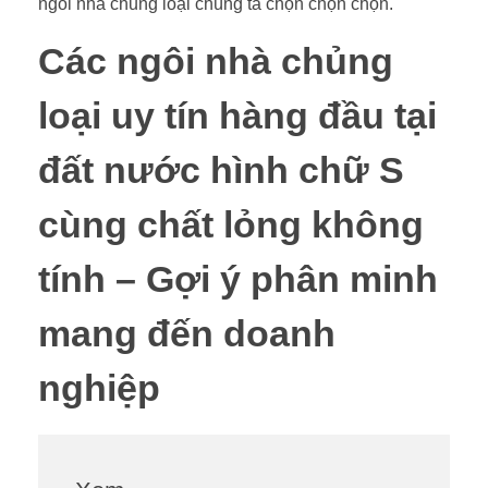
ngôi nhà chủng loại chúng ta chọn chọn chọn.
Các ngôi nhà chủng
loại uy tín hàng đầu tại
đất nước hình chữ S
cùng chất lỏng không
tính – Gợi ý phân minh
mang đến doanh
nghiệp