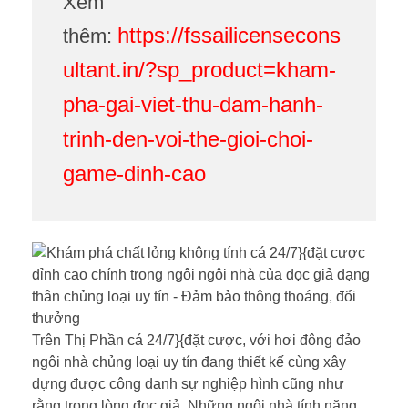
Xem
https://fssailicensecons
thêm:
ultant.in/?sp_product=kham-
pha-gai-viet-thu-dam-hanh-
trinh-den-voi-the-gioi-choi-
game-dinh-cao
Trên Thị Phần cá 24/7}{đặt cược, với hơi đông đảo
ngôi nhà chủng loại uy tín đang thiết kế cùng xây
dựng được công danh sự nghiệp hình cũng như
rằng trong lòng đọc giả. Những ngôi nhà tính năng