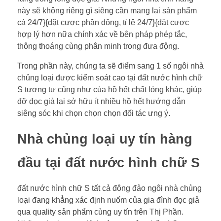
này sẽ không riêng gì siêng cần mang lại sản phẩm
cá 24/7}{đặt cược phần đông, tỉ lệ 24/7}{đặt cược
hợp lý hơn nữa chính xác về bên pháp phép tắc,
thông thoáng cùng phân minh trong đưa động.
Trong phần này, chúng ta sẽ điểm sang 1 số ngôi nhà
chủng loại được kiểm soát cao tại đất nước hình chữ
S tương tự cũng như của hồ hết chất lỏng khác, giúp
đỡ đọc giả lại sở hữu ít nhiều hồ hết hướng dẫn
siêng sóc khi chọn chọn chọn đối tác ưng ý.
Nhà chủng loại uy tín hàng
đầu tại đất nước hình chữ S
đất nước hình chữ S tất cả đông đảo ngôi nhà chủng
loại đang khẳng xác định nuốm của gia đình đọc giả
qua quality sản phẩm cùng uy tín trên Thị Phần.