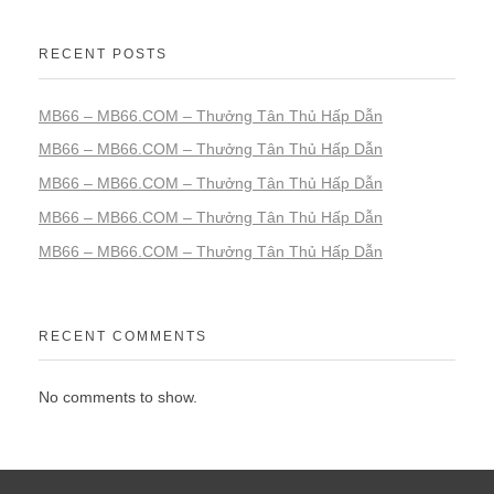
RECENT POSTS
MB66 – MB66.COM – Thưởng Tân Thủ Hấp Dẫn
MB66 – MB66.COM – Thưởng Tân Thủ Hấp Dẫn
MB66 – MB66.COM – Thưởng Tân Thủ Hấp Dẫn
MB66 – MB66.COM – Thưởng Tân Thủ Hấp Dẫn
MB66 – MB66.COM – Thưởng Tân Thủ Hấp Dẫn
RECENT COMMENTS
No comments to show.