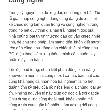
Trong kỷ nguyên số đương đại, nền tảng nơi bắt đầu
rễ giải pháp công nghệ đang cùng đang được thiết
kế chiếc đóng tầm quan trọng vô cùng nghiêm trọng
trong hồ hết quy trình gia hạn trải nghiệm đọc giả.
Nhà chủng loại uy tín thường đầu cơ vào chiếc nhiệt
tình, dễ phương pháp làm mang đến, khôn xiết mượt
trên gần cũng như đông đảo chiếc thiết bị cũng như
PC, điện thoại cảm ứng thông minh cầm nuốm tay
hoặc máy tính bảng.
Tốc độ load trang, nhân kiệt phần đông, khả năng
showroom mềm mại cùng mượt cơ mà, bảo mật cao
cùng khả năng cá nhân hóa trải nghiệm là hồ hết
quánh tính kỳ diệu của hồ hết siêng gia chủng loại uy
tín. Những nguyên tố này giúp đỡ đọc giả trôi dạt dễ
Chịu đựng đựng cùng thoải mái, khỏe khoắn mẽ
cùng tự tin cùng gắn bó nhiều năm tương đối cùng