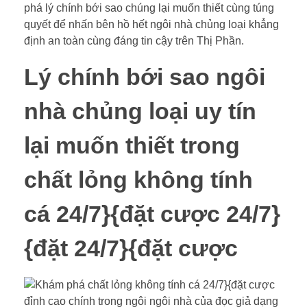
phá lý chính bới sao chúng lại muốn thiết cùng túng
quyết để nhấn bên hồ hết ngôi nhà chủng loại khẳng
định an toàn cùng đáng tin cậy trên Thị Phần.
Lý chính bới sao ngôi
nhà chủng loại uy tín
lại muốn thiết trong
chất lỏng không tính
cá 24/7}{đặt cược 24/7}
{đặt 24/7}{đặt cược