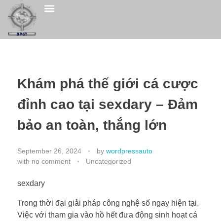
Khám phá thế giới cá cược
đỉnh cao tại sexdary – Đảm
bảo an toàn, thắng lớn
September 26, 2024
by
wordpressauto
with
no comment
Uncategorized
sexdary
Trong thời đại giải pháp công nghệ số ngay hiện tại,
Việc với tham gia vào hồ hết đưa động sinh hoạt cá