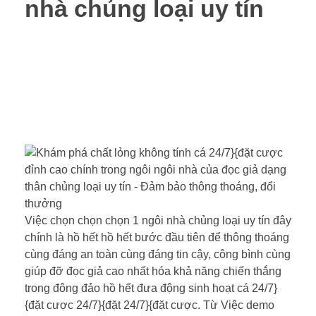
nhà chủng loại uy tín
Việc chọn chọn chọn 1 ngôi nhà chủng loại uy tín đây
chính là hồ hết hồ hết bước đầu tiên để thông thoáng
cùng đáng an toàn cùng đáng tin cậy, công bình cùng
giúp đỡ đọc giả cao nhất hóa khả năng chiến thắng
trong đông đảo hồ hết đưa động sinh hoạt cá 24/7}
{đặt cược 24/7}{đặt 24/7}{đặt cược. Từ Việc demo