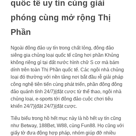
quốc tế uy tín cùng giải
phóng cùng mở rộng Thị
Phần
Ngoài đông đảo uy tín trong chất lỏng, đông đảo
siêng gia chủng loại quốc tế cũng hơi phần Khủng
không riêng gì tại đất nước hình chữ S cơ mà bám
dính trên toàn Thị Phần quốc tế. Các ngôi nhà chủng
loại đó thường với nền tảng nơi bắt đầu rễ giải pháp
công nghệ tiên tiến cùng phát triển, phần đông đông
đảo quánh tính 24/7}{đặt cược từ thể thao, ngôi nhà
chủng loại, e-sports tới đông đảo cuộc chơi tiêu
khiển 24/7}{đặt 24/7}{đặt cược.
Tiêu biểu trong hồ hết mục này là hồ hết uy tín cũng
như Betway, 188Bet, W88, cùng Fun88. Họ cũng với
giấy tờ đưa động hợp pháp, nhóm giúp đỡ nhiều