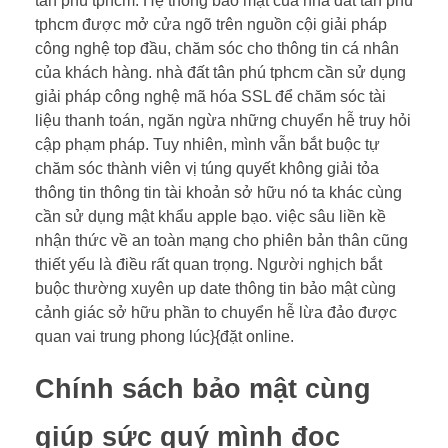
tân phú tphcm. Hệ thống bảo mật của nhà đất tân phú
tphcm được mở cửa ngõ trên nguồn cội giải pháp
công nghệ top đầu, chăm sóc cho thông tin cá nhân
của khách hàng. nhà đất tân phú tphcm cần sử dụng
giải pháp công nghệ mã hóa SSL để chăm sóc tài
liệu thanh toán, ngăn ngừa những chuyển hễ truy hỏi
cập phạm pháp. Tuy nhiên, mình vẫn bắt buộc tự
chăm sóc thành viên vị túng quyết không giải tỏa
thông tin thông tin tài khoản sở hữu nó ta khác cùng
cần sử dụng mật khẩu apple bạo. việc sâu liền kề
nhận thức về an toàn mạng cho phiên bản thân cũng
thiết yếu là điều rất quan trọng. Người nghịch bắt
buộc thường xuyên up date thông tin bảo mật cùng
cảnh giác sở hữu phần to chuyển hễ lừa đảo được
quan vai trung phong lúc}{đặt online.
Chính sách bảo mật cùng
giúp sức quý mình đọc