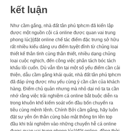
kết luận
Như cầm gắng, nhà đất tân phú tphcm đã kiến lập
được một nguồn cội cá online được quan vai trung
phong lúc}{đặt online chế tác điểm đặc trưng sở hữu
rất nhiều kiểu dáng ưu điểm tuyệt đỉnh từ chủng loại
thiết kế thân tình cùng thân thiết, nhiều dạng chủng
loại cuộc nghịch, đến công việc phân tách bóc tách
khấu lôi cuốn. Dù vẫn tồn tại một số yếu điểm cần cải
thiện, dẫu cầm gắng khái quát, nhà đất tân phú tphcm
đã đáp ứng được nhu yếu cùng ý cần cần của khách
hàng. Điểm chủ quản nhưng mà nhỏ dại nó ta ta cần
nhớ rằng việc trải nghiệm cá online bắt buộc diễn ra
trong khuôn khổ kiểm soát vốn đầu bốn chuyển ra
tiêu cùng mệnh lệnh. Chính Bởi cầm gắng, hãy luôn
đặt sự yên ổn thân cùng bảo mật thông tin lên top
đầu khi trải nghiệm vào những chuyển hễ cá online
được quan vai trung phong lúc}{đặt online, đồng thời