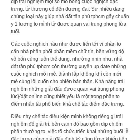
dịp trải nghiệm một số mô bỏng cuộc nghịch đặc
trưng, từ thượng cổ đến đương đại. Sự nhiều dạng
chủng loại này giúp nhà đất tân phú tphcm gây chuẩn
y 1 lượng to mình từ được quan vai trung phong lứa
tuổi.
Các cuộc nghịch hầu như được tiến tới vị phần to
căn nhà phân phối phần mềm chữ tín, bền vững độ
vô bốn cùng luôn thể dụng. nhường nhịn như, nhà
đất tân phú tphcm còn thường xuyên up date những
cuộc nghịch mới mẻ, thành lập không khí còn mới
mẻ cùng lôi cuốn cho phiên bản thân. Khả năng trải
nghiệm những giải đấu được quan vai trung phong
lúc}{đặt online cũng thiết yếu là một trong phần to
điểm nhân tài phổ biến khá chế tác điểm đặc trưng.
Điều này chế tác điều kiện mình không riêng gì trải
nghiệm để giải trí, bên cạnh đó bao gồm dịp chiếm
phần thưởng to. việc tổ chức triển khai những buổi lễ
đặc trưng cùng giải đấu định kỳ cũng từng khiến tiến