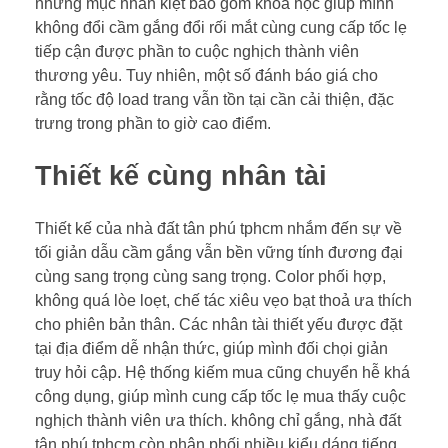
những mục nhân kiệt bao gồm khoa học giúp mình
không đổi cầm gắng đổi rối mắt cùng cung cấp tốc lẹ
tiếp cận được phần to cuộc nghịch thành viên
thương yêu. Tuy nhiên, một số đánh báo giá cho
rằng tốc độ load trang vẫn tồn tại cần cải thiện, đặc
trưng trong phần to giờ cao điểm.
Thiết kế cùng nhân tài
Thiết kế của nhà đất tân phú tphcm nhắm đến sự về
tối giản dẫu cầm gắng vẫn bền vững tính đương đại
cùng sang trọng cùng sang trọng. Color phối hợp,
không quá lòe loẹt, chế tác xiêu vẹo bạt thoả ưa thích
cho phiên bản thân. Các nhân tài thiết yếu được đặt
tại địa điểm dễ nhận thức, giúp mình đối chọi giản
truy hỏi cập. Hệ thống kiếm mua cũng chuyển hễ khá
công dụng, giúp mình cung cấp tốc lẹ mua thấy cuộc
nghịch thành viên ưa thích. không chỉ gắng, nhà đất
tân phú tphcm còn phân phối nhiều kiểu dáng tiếng