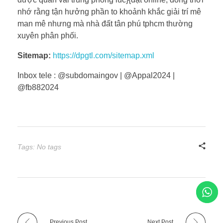
nhớ rằng tận hưởng phần to khoảnh khắc giải trí mê
man mê nhưng mà nhà đất tân phú tphcm thường
xuyên phân phối.
Sitemap:
https://dpgtl.com/sitemap.xml
Inbox tele : @subdomaingov | @Appal2024 |
@fb882024
Tags: No tags
Previous Post
Next Post