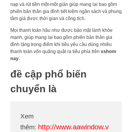
nạp và rút tiền một-một giản giúp mang lại bao gồm
phiên bản thân gia đình tiết kiệm ngân sách và phung
tầm giá được thời gian và công tích.
Mọi thanh toán hầu như được bảo mật lành khỏe
mạnh, giúp mang lại bao gồm phiên bản thân gia
đình lặng trọng điểm khi tiêu yêu cầu dùng nhiều
thanh toán vốn quăng quật ra tiêu phía trên
xshom
nay
.
đề cập phổ biến
chuyển là
Xem
http://www.aawindow.v
thêm: