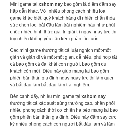
Mini game tại
xshom nay
bao gồm là điểm đắm say
hấp dẫn khác. Với nhiều phong cách nhiều loại
game khác biệt, quý khách hàng dĩ nhiên chắn thỏa
sức chọn lọc, bắt đầu làm trải nghiệm hầu như phút
chốc nhiều hình thức giải trí giải trí ngay ngay tức thì
tuy nhiên không yêu cầu kém phần lôi cuốn.
Các mini game thường tất cả luật nghịch một-một
giản và giản dị và một-một giản, dễ hiểu, phù hợp tất
cả bao gồm cả đại khái con người, bao gồm du
khách còn mới. Điều này giúp mang lại bao gồm
phiên bản thân gia đình ngay ngay tức thì làm quen
và bắt đầu làm bắt đầu làm trải nghiệm.
Bên cạnh đấy, nhiều mini game tại
xshom nay
thường tất cả xác suất trúng thưởng cao, phân phối
nhiều phong cách thời cơ chiến hạ béo mang lại bao
gồm phiên bản thân gia đình. Điều này đắm say cực
kỳ nhiều phong cách con người bắt đầu làm và làm