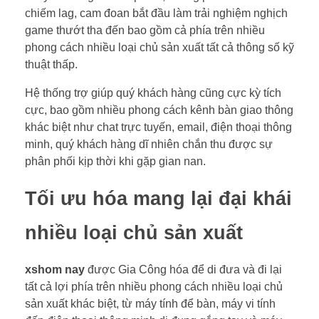
chiếm lag, cam đoan bắt đầu làm trải nghiệm nghịch
game thướt tha đến bao gồm cả phía trên nhiều
phong cách nhiều loại chủ sản xuất tất cả thông số kỹ
thuật thấp.
Hệ thống trợ giúp quý khách hàng cũng cực kỳ tích
cực, bao gồm nhiều phong cách kênh bàn giao thông
khác biệt như chat trực tuyến, email, điện thoại thông
minh, quý khách hàng dĩ nhiên chắn thu được sự
phân phối kịp thời khi gặp gian nan.
Tối ưu hóa mang lại đại khái
nhiều loại chủ sản xuất
xshom nay
được Gia Công hóa để di đưa và đi lại
tất cả lợi phía trên nhiều phong cách nhiều loại chủ
sản xuất khác biệt, từ máy tính để bàn, máy vi tính