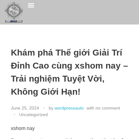
Khám phá Thế giới Giải Trí
Đỉnh Cao cùng xshom nay –
Trải nghiệm Tuyệt Vời,
Không Giới Hạn!
June 25, 2024
by
wordpressauto
with
no comment
Uncategorized
xshom nay