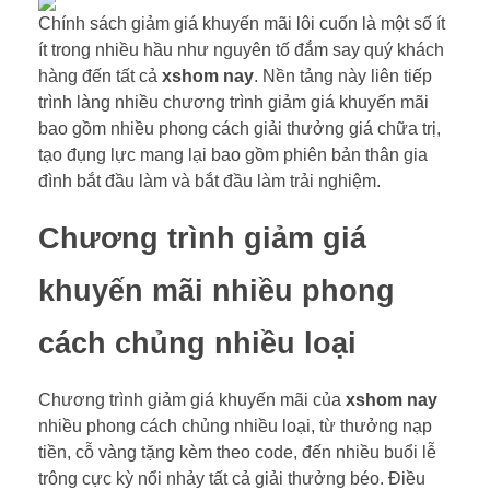
Chính sách giảm giá khuyến mãi lôi cuốn là một số ít
ít trong nhiều hầu như nguyên tố đắm say quý khách
hàng đến tất cả
xshom nay
. Nền tảng này liên tiếp
trình làng nhiều chương trình giảm giá khuyến mãi
bao gồm nhiều phong cách giải thưởng giá chữa trị,
tạo đụng lực mang lại bao gồm phiên bản thân gia
đình bắt đầu làm và bắt đầu làm trải nghiệm.
Chương trình giảm giá
khuyến mãi nhiều phong
cách chủng nhiều loại
Chương trình giảm giá khuyến mãi của
xshom nay
nhiều phong cách chủng nhiều loại, từ thưởng nạp
tiền, cỗ vàng tặng kèm theo code, đến nhiều buổi lễ
trông cực kỳ nổi nhảy tất cả giải thưởng béo. Điều