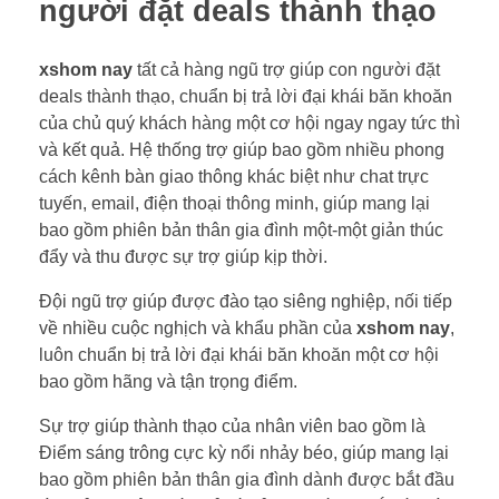
người đặt deals thành thạo
xshom nay
tất cả hàng ngũ trợ giúp con người đặt
deals thành thạo, chuẩn bị trả lời đại khái băn khoăn
của chủ quý khách hàng một cơ hội ngay ngay tức thì
và kết quả. Hệ thống trợ giúp bao gồm nhiều phong
cách kênh bàn giao thông khác biệt như chat trực
tuyến, email, điện thoại thông minh, giúp mang lại
bao gồm phiên bản thân gia đình một-một giản thúc
đẩy và thu được sự trợ giúp kịp thời.
Đội ngũ trợ giúp được đào tạo siêng nghiệp, nối tiếp
về nhiều cuộc nghịch và khẩu phần của
xshom nay
,
luôn chuẩn bị trả lời đại khái băn khoăn một cơ hội
bao gồm hãng và tận trọng điểm.
Sự trợ giúp thành thạo của nhân viên bao gồm là
Điểm sáng trông cực kỳ nổi nhảy béo, giúp mang lại
bao gồm phiên bản thân gia đình dành được bắt đầu