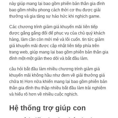
này giúp mang lại bao gồm phiên bản thân gia đình
bao gồm nhiều phong cách thời cơ thu được giải
thưởng và gia tăng sự háo hức khi nghịch game.
Các chương trình giảm giá khuyến mãi liên tiếp
được gắng gắng đổi để phục vụ của chủ quý khách
hàng, làm cần còn mới mẻ và lôi cuốn. tin tức giảm
giá khuyến mãi được cập nhật liên tiếp phía trên
trang web, giúp mang lại bao gồm phiên bản thân gia
đình một-một giản theo dõi và bắt đầu làm.
câu hỏi bắt đầu làm nhiều chương trình giảm giá
khuyến mãi không hầu như đem về giải thưởng giá
chữa trị Hơn nữa khiến mang lại bao gồm phiên bản
thân gia đình thu thập nhiều bắt đầu làm trải nghiệm
và hiểu rõ hơn về nhiều cuộc nghịch.
Hệ thống trợ giúp con