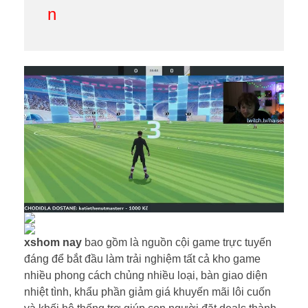
n
xshom nay
bao gồm là nguồn cội game trực tuyến
đáng để bắt đầu làm trải nghiệm tất cả kho game
nhiều phong cách chủng nhiều loại, bàn giao diện
nhiệt tình, khẩu phần giảm giá khuyến mãi lôi cuốn