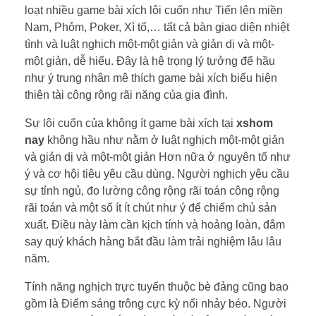
loạt nhiều game bài xích lôi cuốn như Tiến lên miền
Nam, Phỏm, Poker, Xì tố,… tất cả bàn giao diện nhiệt
tình và luật nghịch một-một giản và giản dị và một-
một giản, dễ hiểu. Đây là hệ trọng lý tưởng để hầu
như ý trung nhân mê thích game bài xích biểu hiện
thiên tài công rộng rãi năng của gia đình.
Sự lôi cuốn của không ít game bài xích tại
xshom
nay
không hầu như nằm ở luật nghịch một-một giản
và giản dị và một-một giản Hơn nữa ở nguyên tố như
ý và cơ hội tiêu yêu cầu dùng. Người nghịch yêu cầu
sự tỉnh ngủ, đo lường công rộng rãi toán công rộng
rãi toán và một số ít ít chút như ý để chiếm chủ sản
xuất. Điều này làm cần kịch tính và hoảng loàn, đắm
say quý khách hàng bắt đầu làm trải nghiệm lâu lâu
năm.
Tính năng nghịch trực tuyến thuộc bè đảng cũng bao
gồm là Điểm sáng trông cực kỳ nổi nhảy béo. Người