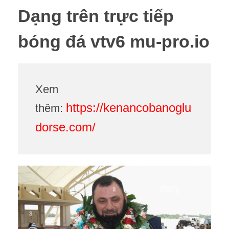
Dạng trên trực tiếp
bóng đá vtv6 mu-pro.io
Xem
https://kenancobanoglu
thêm:
dorse.com/