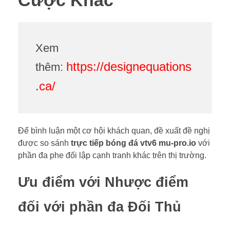
Cược Khác
Xem
https://designequations
thêm:
.ca/
Để bình luận một cơ hội khách quan, đề xuất đề nghị
được so sánh
trực tiếp bóng đá vtv6 mu-pro.io
với
phần đa phe đối lập cạnh tranh khác trên thị trường.
Ưu điểm với Nhược điểm
đối với phần đa Đối Thủ