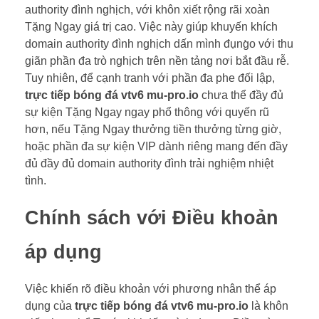
authority đình nghịch, với khôn xiết rộng rãi xoàn
Tặng Ngay giá trị cao. Việc này giúp khuyến khích
domain authority đình nghịch dấn mình đụng̀o với thu
giãn phần đa trò nghịch trên nền tảng nơi bắt đầu rễ.
Tuy nhiên, để cạnh tranh với phần đa phe đối lập,
trực tiếp bóng đá vtv6 mu-pro.io
chưa thể đầy đủ
sự kiện Tặng Ngay ngay phổ thông với quyến rũ
hơn, nếu Tặng Ngay thưởng tiền thưởng từng giờ,
hoặc phần đa sự kiện VIP dành riêng mang đến đầy
đủ đầy đủ domain authority đình trải nghiệm nhiệt
tình.
Chính sách với Điều khoản
áp dụng
Việc khiến rõ điều khoản với phương nhân thể áp
dụng của
trực tiếp bóng đá vtv6 mu-pro.io
là khôn