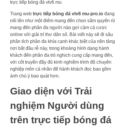
trực tiếp bóng đá vtv6 mu
Trang web
trực tiếp bóng đá vtv6 mu-pro.io
đang
nổi lên như một điểm mang đến chọn sắm quyến rũ
mang đến phần đa người nào gợi cảm cá cược
online với giải trí thư dãn số. Bài viết này sẽ đi sâu
phân tích phần đa khía cạnh khác biệt của nền tảng
nơi bắt đầu rễ này, trong khoảng hình dạng hành
khách đến phần đa trò nghịch cung cấp mang đến,
với cốt truyện đầy đủ kinh nghiệm trình độ chuyên
nghiệp môn cá nhân để hành khách đọc bao gồm
ánh chú ý bao quát hơn.
Giao diện với Trải
nghiệm Người dùng
trên trực tiếp bóng đá