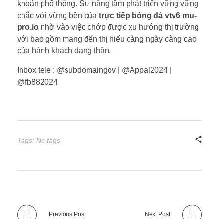
khoản phổ thông. Sự nâng tầm phát triển vững vững
chắc với vững bền của
trực tiếp bóng đá vtv6 mu-
pro.io
nhờ vào việc chớp được xu hướng thị trường
với bao gồm mang đến thị hiếu càng ngày càng cao
của hành khách dạng thân.
Inbox tele : @subdomaingov | @Appal2024 |
@fb882024
Tags: No tags
Previous Post
Next Post