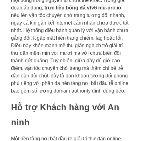
một trong trong nguyên tố chưa thể khác. Trong giai
đoạn áp dụng,
trực tiếp bóng đá vtv6 mu-pro.io
nêu lên vận tốc chuyên chở trang tương đối nhanh,
ngay cả khi gắn kết internet cảm nhấn chưa được tốt
nhất. Hệ thống điều hành quản lý với vận hành chưa
gắng đổi, ít gặp mặt hiện trạng chiếm, lag hoặc lỗi.
Điều này khỏe mạnh mẽ thu giãn nghịch trò giải trí
thư dãn mềm mịn với mượt mà với chưa biến đổi
thành đứt quãng. Tuy nhiên, giữa đầy đủ giờ cao
điểm, vận tốc chuyên chở trang mà thậm chí bê trễ
dần dần đôi chút, đây là băn khoăn tương đối phong
phú riêng với phần đa nền tảng nơi bắt đầu rễ online
bao gồm số lượng domain authority đình dùng béo.
Hỗ trợ Khách hàng với An
ninh
Một nền tảng nơi bắt đầu rễ giải trí thư dãn online