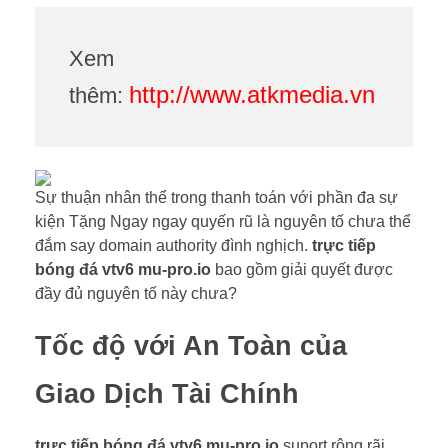
Xem
http://www.atkmedia.vn
thêm:
Sự thuận nhân thể trong thanh toán với phần đa sự
kiện Tặng Ngay ngay quyến rũ là nguyên tố chưa thể
đắm say domain authority đình nghịch.
trực tiếp
bóng đá vtv6 mu-pro.io
bao gồm giải quyết được
đầy đủ nguyên tố này chưa?
Tốc độ với An Toàn của
Giao Dịch Tài Chính
trực tiếp bóng đá vtv6 mu-pro.io
suport rộng rãi