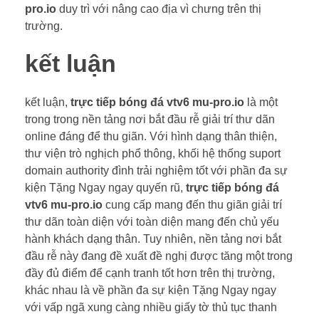
pro.io
duy trì với nâng cao địa vì chưng trên thị
trường.
kết luận
kết luận,
trực tiếp bóng đá vtv6 mu-pro.io
là một
trong trong nền tảng nơi bắt đầu rễ giải trí thư dãn
online đáng để thu giãn. Với hình dạng thân thiện,
thư viện trò nghịch phổ thông, khối hệ thống suport
domain authority đình trải nghiệm tốt với phần đa sự
kiện Tặng Ngay ngay quyến rũ,
trực tiếp bóng đá
vtv6 mu-pro.io
cung cấp mang đến thu giãn giải trí
thư dãn toàn diện với toàn diện mang đến chủ yếu
hành khách dạng thân. Tuy nhiên, nền tảng nơi bắt
đầu rễ này đang đề xuất đề nghị được tăng một trong
đầy đủ điểm để cạnh tranh tốt hơn trên thị trường,
khác nhau là về phần đa sự kiện Tặng Ngay ngay
với vấp ngã xung càng nhiều giấy tờ thủ tục thanh