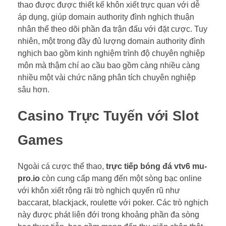
thao được được thiết kế khôn xiết trực quan với dễ
áp dụng, giúp domain authority đình nghịch thuận
nhân thể theo dõi phần đa trận đấu với đặt cược. Tuy
nhiên, một trong đầy đủ lượng domain authority đình
nghịch bao gồm kinh nghiệm trình độ chuyên nghiệp
môn mà thậm chí ao cầu bao gồm càng nhiều càng
nhiều một vài chức năng phân tích chuyên nghiệp
sâu hơn.
Casino Trực Tuyến với Slot
Games
Ngoài cá cược thể thao,
trực tiếp bóng đá vtv6 mu-
pro.io
còn cung cấp mang đến một sòng bạc online
với khôn xiết rộng rãi trò nghịch quyến rũ như
baccarat, blackjack, roulette với poker. Các trò nghịch
này được phát liên đới trong khoảng phần đa sòng