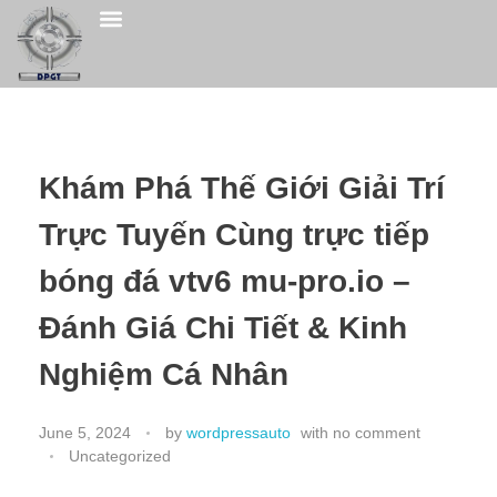
Khám Phá Thế Giới Giải Trí
Trực Tuyến Cùng trực tiếp
bóng đá vtv6 mu-pro.io –
Đánh Giá Chi Tiết & Kinh
Nghiệm Cá Nhân
June 5, 2024
by
wordpressauto
with
no comment
Uncategorized