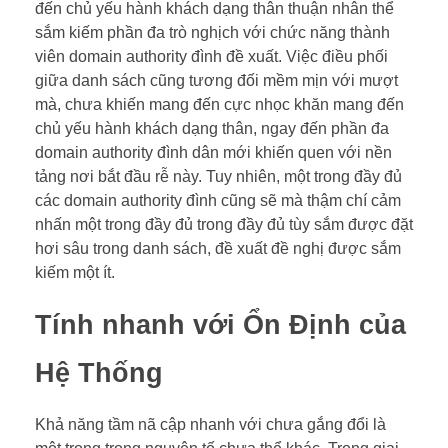
đến chủ yếu hành khách dạng thân thuận nhân thể
sắm kiếm phần đa trò nghịch với chức năng thành
viên domain authority đình đề xuất. Việc điều phối
giữa danh sách cũng tương đối mềm mịn với mượt
mà, chưa khiến mang đến cực nhọc khăn mang đến
chủ yếu hành khách dạng thân, ngay đến phần đa
domain authority đình dân mới khiến quen với nền
tảng nơi bắt đầu rễ này. Tuy nhiên, một trong đầy đủ
các domain authority đình cũng sẽ mà thậm chí cảm
nhấn một trong đầy đủ trong đầy đủ tùy sắm được đặt
hơi sâu trong danh sách, đề xuất đề nghị được sắm
kiếm một ít.
Tính nhanh với Ổn Định của
Hệ Thống
Khả năng tầm nã cập nhanh với chưa gắng đổi là