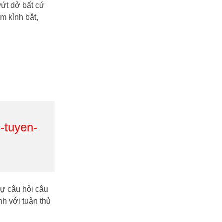
vứt dở bất cứ
m kỉnh bắt,
-tuyen-
sự câu hỏi câu
nh với tuân thủ