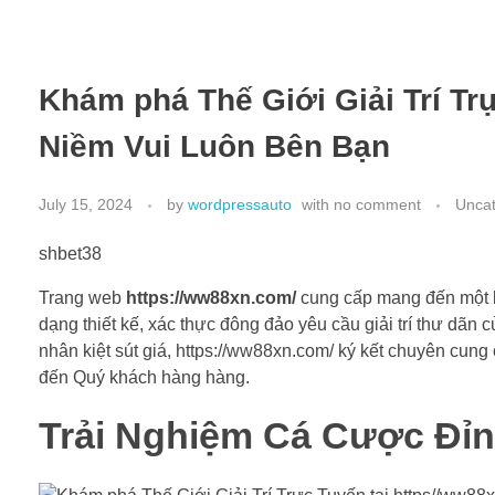
Khám phá Thế Giới Giải Trí T
Niềm Vui Luôn Bên Bạn
July 15, 2024
by
wordpressauto
with
no comment
Uncat
shbet38
Trang web
https://ww88xn.com/
cung cấp mang đến một lo
dạng thiết kế, xác thực đông đảo yêu cầu giải trí thư dã
nhân kiệt sút giá, https://ww88xn.com/ ký kết chuyên cung 
đến Quý khách hàng hàng.
Trải Nghiệm Cá Cược Đỉn