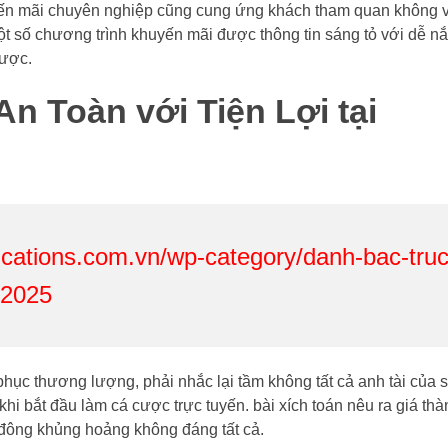
huyến mãi chuyên nghiệp cũng cung ứng khách tham quan không 
ột số chương trình khuyến mãi được thông tin sáng tỏ với dễ nắ
được.
 Toàn với Tiện Lợi tại
ations.com.vn/wp-category/danh-bac-truc
-2025
phục thương lượng, phải nhắc lại tầm không tất cả anh tài của 
 bắt đầu làm cá cược trực tuyến. bài xích toán nêu ra giá thà
n đông khủng hoảng không đáng tất cả.