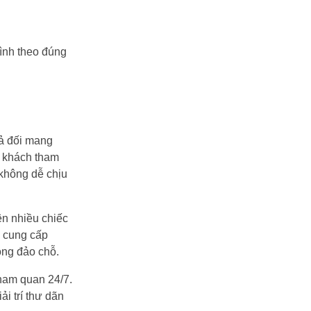
ình theo đúng
cả đối mang
g khách tham
không dễ chịu
ên nhiều chiếc
n cung cấp
ông đảo chỗ.
ham quan 24/7.
ải trí thư dãn