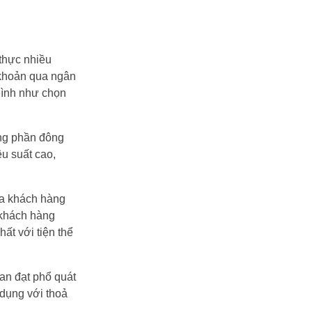
 thực nhiều
 khoản qua ngân
hình như chọn
ong phần đông
u suất cao,
ủa khách hàng
 khách hàng
ất với tiện thể
an đạt phổ quát
dụng với thoả