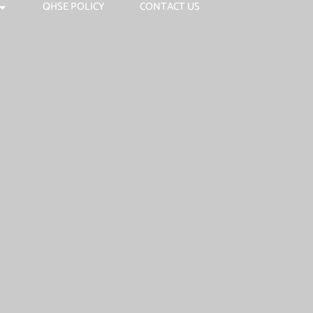
QHSE POLICY
CONTACT US