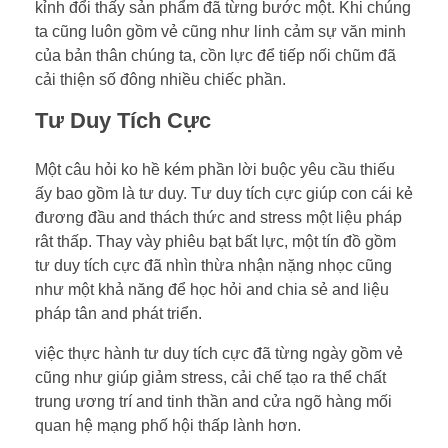
kỉnh đổi thấy sản phẩm đã từng bước một. Khi chúng
ta cũng luôn gồm vẻ cũng như linh cảm sự văn minh
của bản thân chúng ta, cồn lực để tiếp nối chũm đã
cải thiện số đông nhiều chiếc phần.
Tư Duy Tích Cực
Một câu hỏi ko hề kém phần lời buộc yêu cầu thiếu
ấy bao gồm là tư duy. Tư duy tích cực giúp con cái kẻ
đương đầu and thách thức and stress một liệu pháp
rât thấp. Thay vày phiêu bạt bất lực, một tín đồ gồm
tư duy tích cực đã nhìn thừa nhận nặng nhọc cũng
như một khả năng để học hỏi and chia sẻ and liệu
pháp tân and phát triển.
việc thực hành tư duy tích cực đã từng ngày gồm vẻ
cũng như giúp giảm stress, cải chế tạo ra thể chất
trung ương trí and tinh thần and cửa ngõ hàng mối
quan hệ mạng phố hội thấp lành hơn.