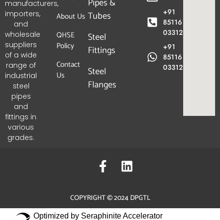
Quick
Get In
Products
Links
Touch
Steel
We are
Home
info@dpgtl.com
Pipes &
manufacturers,
+91
Tubes
importers,
About Us
85116
and
03312
QHSE
wholesale
Steel
Policy
suppliers
+91
Fittings
of a wide
85116
Contact
range of
03312
Steel
Us
industrial
Flanges
steel
pipes
and
fittings in
various
grades.