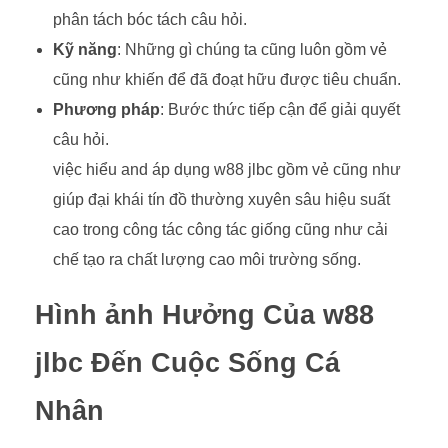
phân tách bóc tách câu hỏi.
Kỹ năng
: Những gì chúng ta cũng luôn gồm vẻ
cũng như khiến để đã đoạt hữu được tiêu chuẩn.
Phương pháp
: Bước thức tiếp cận để giải quyết
câu hỏi.
việc hiểu and áp dụng w88 jlbc gồm vẻ cũng như
giúp đại khái tín đồ thường xuyên sâu hiệu suất
cao trong công tác công tác giống cũng như cải
chế tạo ra chất lượng cao môi trường sống.
Hình ảnh Hưởng Của w88
jlbc Đến Cuộc Sống Cá
Nhân