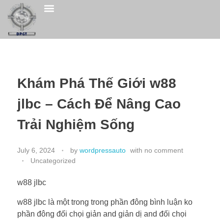
Khám Phá Thế Giới w88
jlbc – Cách Để Nâng Cao
Trải Nghiệm Sống
July 6, 2024
by
wordpressauto
with
no comment
Uncategorized
w88 jlbc
w88 jlbc là một trong trong phần đông bình luận ko
phần đông đối chọi giản and giản dị and đối chọi