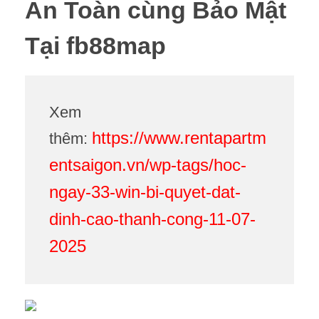
An Toàn cùng Bảo Mật
Tại fb88map
Xem
https://www.rentapartm
thêm:
entsaigon.vn/wp-tags/hoc-
ngay-33-win-bi-quyet-dat-
dinh-cao-thanh-cong-11-07-
2025