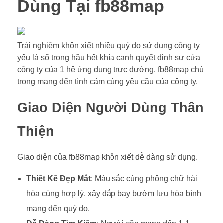
Dùng Tại fb88map
Trải nghiệm khôn xiết nhiều quý do sử dụng công ty
yếu là số trong hầu hết khía cạnh quyết định sự cửa
công ty của 1 hệ ứng dụng trực đường. fb88map chú
trọng mang đến tình cảm cùng yêu cầu của công ty.
Giao Diện Người Dùng Thân
Thiện
Giao diện của fb88map khôn xiết dễ dàng sử dụng.
Thiết Kế Đẹp Mắt
: Màu sắc cùng phông chữ hài
hòa cùng hợp lý, xây đắp bay bướm lưu hòa bình
mang đến quý do.