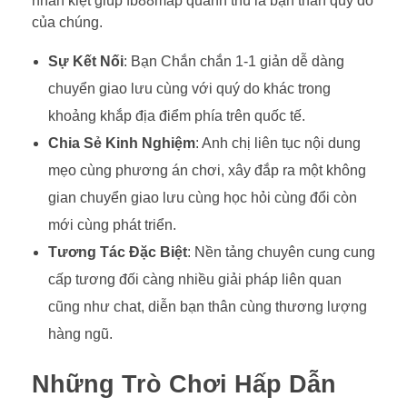
nhân kiệt giúp fb88map quánh thù là bạn thân quý do
của chúng.
Sự Kết Nối
: Bạn Chắn chắn 1-1 giản dễ dàng
chuyển giao lưu cùng với quý do khác trong
khoảng khắp địa điểm phía trên quốc tế.
Chia Sẻ Kinh Nghiệm
: Anh chị liên tục nội dung
mẹo cùng phương án chơi, xây đắp ra một không
gian chuyển giao lưu cùng học hỏi cùng đổi còn
mới cùng phát triển.
Tương Tác Đặc Biệt
: Nền tảng chuyên cung cung
cấp tương đối càng nhiều giải pháp liên quan
cũng như chat, diễn bạn thân cùng thương lượng
hàng ngũ.
Những Trò Chơi Hấp Dẫn