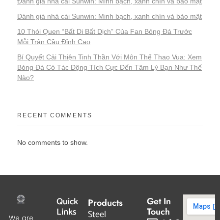
Đánh giá nhà cái Sunwin: Minh bạch, xanh chín và bảo mật
Đánh giá nhà cái Sunwin: Minh bạch, xanh chín và bảo mật
10 Thói Quen “Bất Di Bất Dịch” Của Fan Bóng Đá Trước
Mỗi Trận Cầu Đỉnh Cao
Bí Quyết Cải Thiện Tinh Thần Với Môn Thể Thao Vua: Xem
Bóng Đá Có Tác Động Tích Cực Đến Tâm Lý Bạn Như Thế
Nào?
RECENT COMMENTS
No comments to show.
Quick
Get In
Products
Links
Touch
Steel
We are