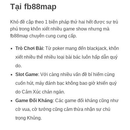
Tại fb88map
Khó đề cập theo 1 biện pháp thứ hai hết được sự trù
phú trong khôn xiết nhiều game show nhưng mà
fb88map chuyên cung cung cấp.
Trò Chơi Bài
: Từ poker mang đến blackjack, khôn
xiết nhiều thể nhiều loại bài bác luôn hấp dẫn quý
do.
Slot Game
: Với càng nhiều vấn đề bí hiểm cùng
cuốn hút, máy đánh bạc không bao giờ khiến quý
do Cảm Xúc chán ngán.
Game Đối Kháng
: Các game đối kháng cũng như
cờ vua, cờ tướng cũng cảm thừa nhận sự chú
trọng Khủng.