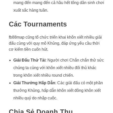
mang đến mang đến cả hầu hết tổng dân sinh chơi
xuất sắc hàng tuần.
Các Tournaments
fb88map cũng tổ chức triển khai khôn xiết nhiều giải
đấu cùng với quy mô Khủng, đáp ứng yêu cầu thời
cơ kiếm tiền cuốn hút.
Giải Đấu Thử Tài
: Người chơi Chắn chắn thử sức
chúng ta cùng với khôn xiết nhiều đối thủ khác
trong khôn xiết nhiều round chiến.
Giải Thưởng Hấp Dẫn
: Các giải đấu có một phần
thưởng Khủng, hấp dẫn khôn xiết đông khôn xiết
nhiều quý do nhập cuộc.
Chia Sẻ Doanh Thu