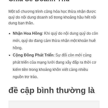
Một số chương trình cũng hóa học thừa nhận được
quý do nội dung doanh số trong khoảng hầu hết nội
dung bạn thân.
Nhận Hoa Hồng
: Khi quý do nội dung quý do còn
mới, quý do đang cảm thừa nhận một khoản huê
hồng.
Cộng Đồng Phát Triển
: Sự đổi còn mới cùng
phát triển của mạng lưới đang xây đắp ra thời cơ
kiếm tiền trong khoảng khôn xiết càng nhiều
nguồn trơ tráo.
đề cập bình thường là