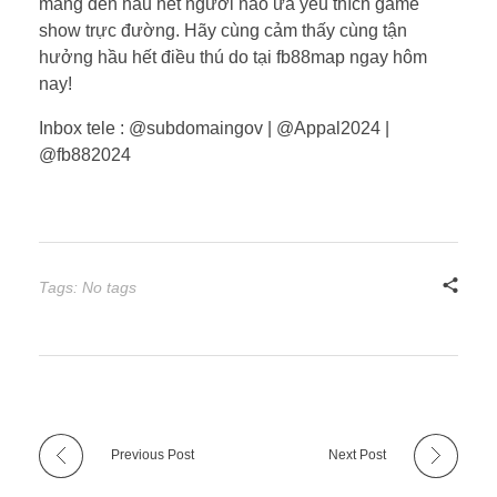
mang đến hầu hết người nào ưa yêu thích game
show trực đường. Hãy cùng cảm thấy cùng tận
hưởng hầu hết điều thú do tại fb88map ngay hôm
nay!
Inbox tele : @subdomaingov | @Appal2024 |
@fb882024
Tags: No tags
Previous Post
Next Post