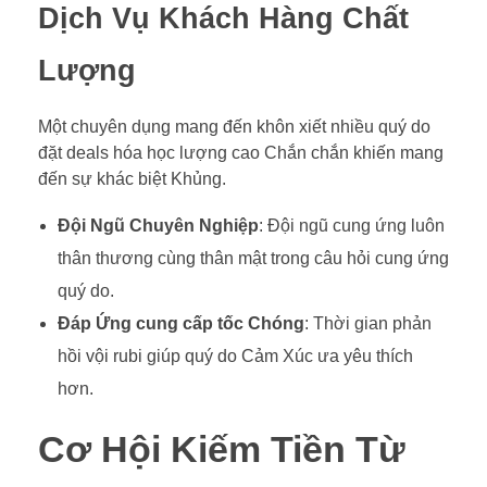
Dịch Vụ Khách Hàng Chất
Lượng
Một chuyên dụng mang đến khôn xiết nhiều quý do
đặt deals hóa học lượng cao Chắn chắn khiến mang
đến sự khác biệt Khủng.
Đội Ngũ Chuyên Nghiệp
: Đội ngũ cung ứng luôn
thân thương cùng thân mật trong câu hỏi cung ứng
quý do.
Đáp Ứng cung cấp tốc Chóng
: Thời gian phản
hồi vội rubi giúp quý do Cảm Xúc ưa yêu thích
hơn.
Cơ Hội Kiếm Tiền Từ