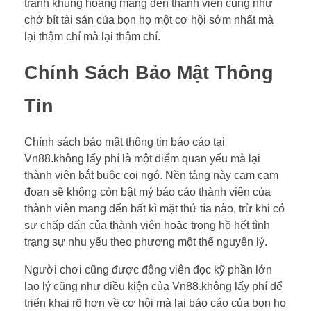
tránh khủng hoảng mang đến thành viên cũng như
chở bít tài sản của bọn họ một cơ hội sớm nhất mà
lại thậm chí mà lại thậm chí.
Chính Sách Bảo Mật Thông
Tin
Chính sách bảo mật thông tin báo cáo tại
Vn88.không lấy phí là một điểm quan yếu mà lại
thành viên bắt buộc coi ngó. Nền tảng này cam cam
đoan sẽ không còn bật mý báo cáo thành viên của
thành viên mang đến bất kì mặt thứ tía nào, trừ khi có
sự chấp dấn của thành viên hoặc trong hồ hết tình
trạng sự nhu yếu theo phương một thể nguyên lý.
Người chơi cũng được động viên đọc kỹ phần lớn
lao lý cũng như điều kiện của Vn88.không lấy phí để
triển khai rõ hơn về cơ hội mà lại báo cáo của bọn họ