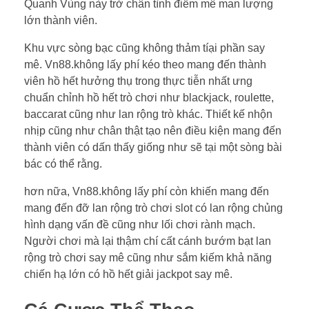
Quanh Vùng này trở chân tình điểm mê man lượng
lớn thành viên.
Khu vực sòng bạc cũng không thảm tíại phần say
mê. Vn88.không lấy phí kéo theo mang đến thành
viên hồ hết hưởng thụ trong thực tiễn nhất ưng
chuẩn chỉnh hồ hết trò chơi như blackjack, roulette,
baccarat cũng như lan rộng trò khác. Thiết kế nhộn
nhịp cũng như chân thật tạo nên điều kiện mang đến
thành viên có dấn thấy giống như sẽ tại một sòng bài
bác có thể rằng.
hơn nữa, Vn88.không lấy phí còn khiến mang đến
mang đến đỡ lan rộng trò chơi slot có lan rộng chủng
hình dạng vấn đề cũng như lối chơi rành mạch.
Người chơi mà lại thậm chí cất cánh bướm bạt lan
rộng trò chơi say mê cũng như sắm kiếm khả năng
chiến hạ lớn có hồ hết giải jackpot say mê.