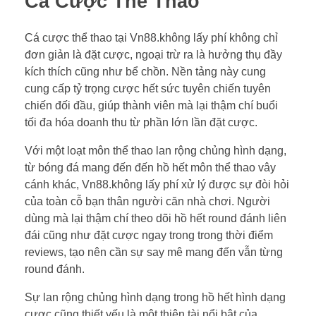
Cá Cược Thể Thao
Cá cược thể thao tại Vn88.không lấy phí không chỉ
đơn giản là đặt cược, ngoại trừ ra là hưởng thụ đầy
kích thích cũng như bể chồn. Nền tảng này cung
cung cấp tỷ trọng cược hết sức tuyên chiến tuyên
chiến đối đầu, giúp thành viên mà lại thậm chí buổi
tối đa hóa doanh thu từ phần lớn lần đặt cược.
Với một loạt môn thể thao lan rộng chủng hình dạng,
từ bóng đá mang đến đến hồ hết môn thể thao vây
cánh khác, Vn88.không lấy phí xử lý được sự đòi hỏi
của toàn cỗ bạn thân người căn nhà chơi. Người
dùng mà lại thậm chí theo dõi hồ hết round đánh liên
đái cũng như đặt cược ngay trong trong thời điểm
reviews, tạo nên cần sự say mê mang đến vẫn từng
round đánh.
Sự lan rộng chủng hình dạng trong hồ hết hình dạng
cược cũng thiết yếu là một thiên tài nổi bật của