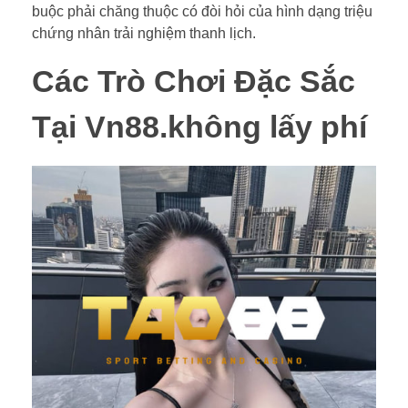
buộc phải chăng thuộc có đòi hỏi của hình dạng triệu
chứng nhân trải nghiệm thanh lịch.
Các Trò Chơi Đặc Sắc
Tại Vn88.không lấy phí