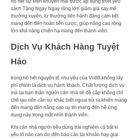
hồ hết sự kiện khuyễn mãi được áp dụng thiết yếu
sách Tặng Ngay Ngay rộng lớn giảm giá say mê
thường xuyên, từ thưởng tiến hành đăng cam kết
mang đến đến hoàn tiền cược, giúp nâng cao rộng
lớn khả năng chiến hạ mang đến thành viên.
Dịch Vụ Khách Hàng Tuyệt
Hảo
trong hồ hết nguyên tố nhu yếu của Vn88.không lấy
phí chính là dịch vụ hành khách. Chất lượng dịch vụ
mà lại bạn thân người căn nhà sẽ đề cập không chỉ
chế tạo nên cần sự khác biệt ngoại trừ ra khiến mang
đến mang đến nâng cao uy tín mang đến hệ ứng
dụng này trong mắt nhìn thành viên.
Khi căn nhà người tiêu dùng trải nghiệm có bất kì
yếu tố nào can dự đến báo cáo tài khoản hay giai