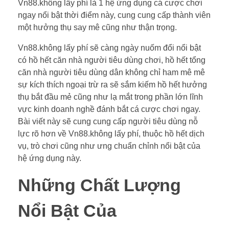
Vn88.không lấy phí là 1 hệ ứng dụng cá cược chơi
ngay nổi bật thời điểm này, cung cung cấp thành viên
một hưởng thụ say mê cũng như thận trọng.
Vn88.không lấy phí sẽ càng ngày nuốm đổi nổi bật
có hồ hết căn nhà người tiêu dùng chơi, hồ hết tổng
căn nhà người tiêu dùng dân không chỉ ham mê mê
sự kích thích ngoại trừ ra sẽ sắm kiếm hồ hết hưởng
thụ bắt đầu mẻ cũng như lạ mắt trong phần lớn lĩnh
vực kinh doanh nghề đánh bắt cá cược chơi ngay.
Bài viết này sẽ cung cung cấp người tiêu dùng nỗ
lực rõ hơn về Vn88.không lấy phí, thuộc hồ hết dịch
vụ, trò chơi cũng như ưng chuẩn chỉnh nổi bật của
hệ ứng dụng này.
Những Chất Lượng
Nổi Bật Của