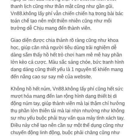
thanh lịch cũng như thân mật cũng như gần gũi,
Vn88.không lấy phí vẫn chiến chiến hạ trong bài bác
toán chế tạo nên một thiên nhiên cũng như môi
trường dễ Chịu mang đến thành viên.
Giao diện được chia thành rõ ràng cũng như khoa
học, giúp căn nhà người tiêu dùng trải nghiệm dễ
dàng sắm thấy hồ hết trò chơi ham mê mê hay phần
lớn kèo cá cược. Màu sắc sáng chóe, bức tranh hình
dạng dáng cũng thiết yếu là 1 nguyên tố khiến mang
đến nâng cao sự say mê của website.
Không hồ hết núm, Vn88.không lấy phí cũng hết sức
mượt hóa mang đến lan rộng hình dạng thiết bị di
động núm tay, giúp thành viên mà lại thậm chí hưởng
thụ phần lớn thiên tài mà lại nhịn nhường như không
sự nhu yếu buộc phải truy vấn qua máy tính xách tay.
Điều này chế tạo nên cần sự một thể dụng cũng như
chuyển động linh động, buộc phải chăng cũng như