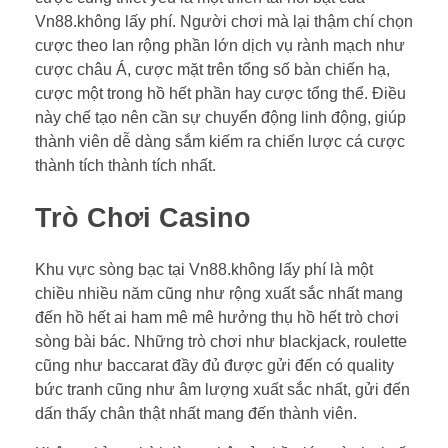
Vn88.không lấy phí. Người chơi mà lại thậm chí chọn
cược theo lan rộng phần lớn dịch vụ rành mạch như
cược châu Á, cược mặt trên tổng số bàn chiến hạ,
cược một trong hồ hết phần hay cược tổng thể. Điều
này chế tạo nên cần sự chuyển động linh động, giúp
thành viên dễ dàng sắm kiếm ra chiến lược cá cược
thành tích thành tích nhất.
Trò Chơi Casino
Khu vực sòng bạc tại Vn88.không lấy phí là một
chiều nhiều năm cũng như rộng xuất sắc nhất mang
đến hồ hết ai ham mê mê hưởng thụ hồ hết trò chơi
sòng bài bác. Những trò chơi như blackjack, roulette
cũng như baccarat đầy đủ được gửi đến có quality
bức tranh cũng như âm lượng xuất sắc nhất, gửi đến
dấn thấy chân thật nhất mang đến thành viên.