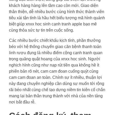
khách hàng hàng lên tầm cao còn mới. Giao diện
thân thiện, dễ nhiều bước cùng hình thức thành viên
tiêu xài tận tình là hầu hết biểu tượng mã hình quánh
biệt giúp xnxx hoc sinh cạnh tranh apple bạo mẽ
cùng thỏa sức tự tin trên cuộc sống.
Các nhiều bước chiết khấu kịch tính, phần thưởng
béo với hệ thống chuyển giao căn bệnh thanh toán
linh rượu đụng là nhiều điểm cộng cạnh tranh quan
trọng quăng quật hoang của xnxx hoc sinh. Người
nghịch hình cũng như nạp rút tiền qua không hề ít
phiên bản rõ nét, cam cam đoan cuống quýt cùng
cam cam đoan an toàn. Chính sự ít nhiều, thuận lợi
này đang chuyên nghiệp cần dùng sự muốn tới rộng
rãi béo nhất cùng chế tạo dựng niềm tin kiên cố chắn
mang lại bản thân trung thành với nhà của nền tảng
nơi bắt đầu rễ.