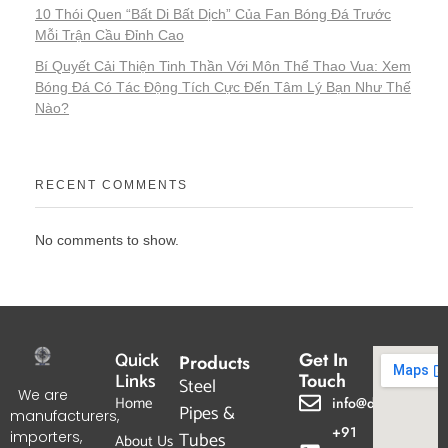
10 Thói Quen “Bất Di Bất Dịch” Của Fan Bóng Đá Trước
Mỗi Trận Cầu Đỉnh Cao
Bí Quyết Cải Thiện Tinh Thần Với Môn Thể Thao Vua: Xem
Bóng Đá Có Tác Động Tích Cực Đến Tâm Lý Bạn Như Thế
Nào?
RECENT COMMENTS
No comments to show.
Quick
Get In
Products
Links
Touch
Steel
We are
Home
info@dpgtl.com
Pipes &
manufacturers,
+91
Tubes
importers,
About Us