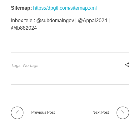
Sitemap:
https://dpgtl.com/sitemap.xml
Inbox tele : @subdomaingov | @Appal2024 |
@fb882024
Tags: No tags
Previous Post
Next Post