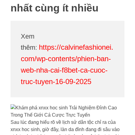
nhất cùng ít nhiều
Xem
https://calvinefashionei.
thêm:
com/wp-contents/phien-ban-
web-nha-cai-f8bet-ca-cuoc-
truc-tuyen-16-09-2025
Sau lúc đang hiểu rõ về lịch sử dân tộc chỉ ra của
xnxx hoc sinh, giờ đây, làn da đình đang đi sâu vào