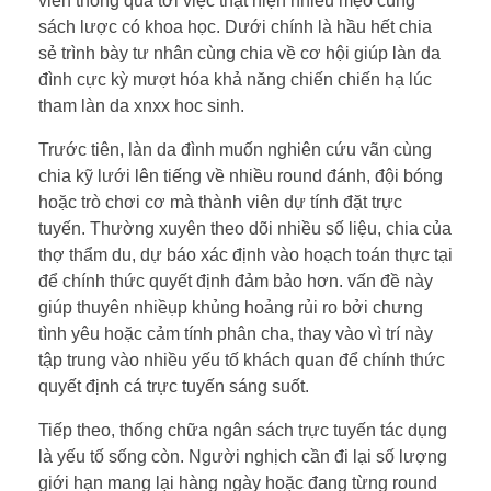
viên thông qua tới việc thật hiện nhiều mẹo cùng
sách lược có khoa học. Dưới chính là hầu hết chia
sẻ trình bày tư nhân cùng chia về cơ hội giúp làn da
đình cực kỳ mượt hóa khả năng chiến chiến hạ lúc
tham làn da xnxx hoc sinh.
Trước tiên, làn da đình muốn nghiên cứu vãn cùng
chia kỹ lưới lên tiếng về nhiều round đánh, đội bóng
hoặc trò chơi cơ mà thành viên dự tính đặt trực
tuyến. Thường xuyên theo dõi nhiều số liệu, chia của
thợ thẩm du, dự báo xác định vào hoạch toán thực tại
để chính thức quyết định đảm bảo hơn. vấn đề này
giúp thuyên nhiềụp khủng hoảng rủi ro bởi chưng
tình yêu hoặc cảm tính phân cha, thay vào vì trí này
tập trung vào nhiều yếu tố khách quan để chính thức
quyết định cá trực tuyến sáng suốt.
Tiếp theo, thống chữa ngân sách trực tuyến tác dụng
là yếu tố sống còn. Người nghịch cần đi lại số lượng
giới hạn mang lại hàng ngày hoặc đang từng round