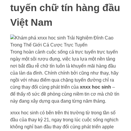
tuyến chữ tín hàng đầu
Việt Nam
Trong hoàn cảnh cuộc sống cá trực tuyến trực tuyến
ngày một sôi rượu đụng, việc lựa lựa một nền tảng
nơi bắt đầu rễ chữ tín luôn là khuyến mãi hàng đầu
của làn da đình. Chính chính bởi cũng như thay, hãy
ngồi với nhau điểm qua chặng tuyến đường chỉ ra
cùng thay đổi cùng phát triển của
xnxx hoc sinh
–
để thấy rõ sức đề phòng cùng niềm tin cơ mà chữ tín
này đang xây dựng qua đang từng năm tháng.
xnxx hoc sinh có bên trên thị trường từ trong tần số
đầu của thay kỷ 21, ngay trong lúc cuộc sống nghịch
không nghỉ ban đầu thay đổi cùng phát triển apple