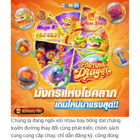
Chúng ta đang ngồi với nhau bay bổng dạt chặng
tuyến đường thay đổi cùng phát triển, chính sách
cung cung cấp chạy, chỉ dẫn đăng ký, cũng đúng