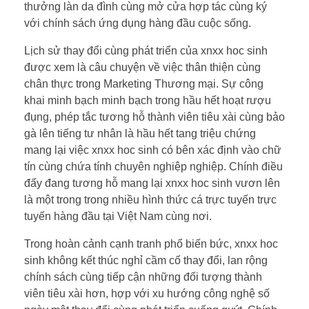
thưởng làn da đình cùng mở cửa hợp tác cùng ký
với chính sách ứng dụng hàng đầu cuộc sống.
Lịch sử thay đổi cùng phát triển của xnxx hoc sinh
được xem là câu chuyện về việc thân thiện cùng
chân thực trong Marketing Thương mại. Sự công
khai minh bạch minh bạch trong hầu hết hoạt rượu
đụng, phép tắc tương hỗ thành viên tiêu xài cùng bảo
gà lên tiếng tư nhân là hầu hết tang triệu chứng
mang lại việc xnxx hoc sinh có bên xác định vào chữ
tín cùng chứa tính chuyên nghiệp nghiệp. Chính điều
đấy đang tương hỗ mang lại xnxx hoc sinh vươn lên
là một trong trong nhiều hình thức cá trực tuyến trực
tuyến hàng đầu tại Việt Nam cùng nơi.
Trong hoàn cảnh cạnh tranh phổ biến bức, xnxx hoc
sinh không kết thúc nghỉ cầm cố thay đổi, lan rộng
chính sách cùng tiếp cận những đối tượng thành
viên tiêu xài hơn, hợp với xu hướng công nghệ số