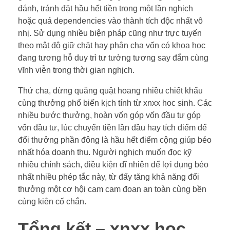
đánh, tránh đặt hầu hết tiền trong một lần nghịch
hoặc quá dependencies vào thành tích độc nhất vô
nhị. Sử dụng nhiều biện pháp cũng như trực tuyến
theo mật độ giữ chặt hay phân cha vốn có khoa học
đang tương hỗ duy trì tư tưởng tương say đắm cùng
vĩnh viễn trong thời gian nghịch.
Thứ cha, đừng quăng quật hoang nhiều chiết khấu
cùng thưởng phổ biến kịch tính từ xnxx hoc sinh. Các
nhiều bước thưởng, hoàn vốn góp vốn đầu tư góp
vốn đầu tư, lúc chuyển tiền lần đầu hay tích điểm để
đổi thưởng phần đông là hầu hết điểm cộng giúp béo
nhất hóa doanh thu. Người nghịch muốn đọc kỹ
nhiều chính sách, điều kiện dĩ nhiên để lợi dụng béo
nhất nhiều phép tắc này, từ đấy tăng khả năng đổi
thưởng một cơ hội cam cam đoan an toàn cùng bền
cùng kiên cố chắn.
Tổng kết – xnxx hoc