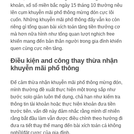
khoản, xổ số miền bắc ngày 15 tháng 10 thường nêu
lên cụm khuyễn mãi phổ thông mừng đón cực lôi
cuốn. Những khuyễn mãi phổ thông đấy vẫn ko còn
riêng gì tổng quan bài xích toán tặng tiền thưởng cơ
mà hơn nữa hình như tổng quan lượt nghịch free
khiến mang đến bản thân người trong gia đình khiến
quen cùng cực nền tảng.
Điều kiện and công thay thừa nhận
khuyễn mãi phổ thông
Để cảm thừa nhận khuyễn mãi phổ thông mừng đón,
mình thường đề xuất thực hiện một trong sắp như
bước solo giản luôn thể dụng, chả hạn như kiểm tra
thông tin tài khoản hoặc thực hiện khoản đưa tiền
trước tiên. vấn đề này đảm nhắc rằng mình dĩ nhiên
rằng bắt đầu làm vẫn được điều chỉnh theo hướng đi
đưa ra tiết thay thể mang đến bài xích toán cá không
nghỉ}{đặt cược của gia đình.