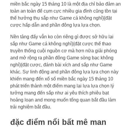
miền bắc ngày 15 tháng 10 là một địa chỉ bảo đảm an
toàn an toàn để cụm cực nhiều gia đình cũng tồn tại
thể hưởng thụ sắp như Game cá không nghỉ}{đặt
cược hấp dẫn and phần đông lựa lựa chọn.
Nền tảng đấy vẫn ko còn riêng gì được sở hữu lại
sắp như Game cá không nghỉ}{đặt cược thể thao
truyền thống cuội nguồn cơ mà hơn nữa giải phóng
and mở rộng ra phần đông Game sòng bạc không
nghỉ}{đặt cược, đánh bài xích and sắp như Game
khác. Sự linh động and phần đông lựa lựa chọn này
khiến mang đến xổ số miền bắc ngày 15 tháng 10
phát triển thành một điểm mang lại lựa lựa chọn lý
tưởng mang đến sắp như ai yêu thích phiêu bạt
hoảng loạn and mong muốn tổng quan bắt đầu làm
trải nghiệm bắt đầu.
đặc điểm nổi bất mê man