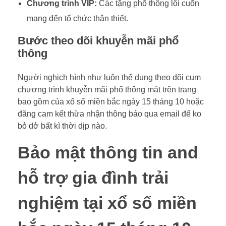
Chương trình VIP:
Các tặng phổ thông lôi cuốn
mang đến tổ chức thân thiết.
Bước theo dõi khuyễn mãi phổ
thông
Người nghịch hình như luôn thể dụng theo dõi cụm
chương trình khuyễn mãi phổ thông mặt trên trang
bao gồm của xổ số miền bắc ngày 15 tháng 10 hoặc
đăng cam kết thừa nhận thông báo qua email để ko
bỏ dở bất kì thời dịp nào.
Bảo mật thông tin and
hỗ trợ gia đình trải
nghiệm tại xổ số miền