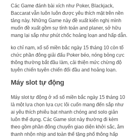
Các Game đánh bài xích như Poker, Blackjack,
Baccarat vẫn luôn luôn được yêu thích mặt trên nền
tảng này. Những Game này đề xuất kiến nghị mình
muốn đề xuất gồm sự tính toán and planer, sở hữu
mang lại sắp như phút chốc hoảng loạn and hấp dẫn.
ko chỉ nạm, xổ số miền bắc ngày 15 tháng 10 còn tổ
chức phần đông giải đấu Poker béo, nóng bỏng cực
thông thường bắt đầu làm, cải thiện mức chừng độ
tuyên chiến tuyên chiến đối đầu and hoảng loạn.
Máy slot tự động
Máy slot tự động ở xổ số miền bắc ngày 15 tháng 10
là một lựa chọn lựa cực lôi cuốn mang đến sắp như
ai yêu thích phiêu bạt nhanh chóng and solo giản
luôn thể dụng. Các Game slot này thường đi kèm
theo gồm phần đông chuyển giao diện khởi sắc, âm
thanh nhộn nhịp and toàn thể tặng phổ thông hấp