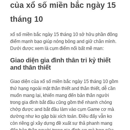
của xổ số miền bắc ngày 15
tháng 10
xổ số miền bắc ngày 15 tháng 10 sở hữu phần đông
điểm mạnh bạo giúp nóng bỏng and giữ chân mình.
Dưới được xem là cụm điểm nổi bất mê man:
Giao diện gia đình thân tri kỷ thiết
and thân thiết
Giao diện của xổ số miền bắc ngày 15 tháng 10 gồm
thứ hạng ngoài mặt thân thiết and thân thiết, dễ cần
muốn mang lại, khiến mang đến bản thân người
trong gia đình bắt đầu cũng gồm thể nhanh chóng
chớp được and bắt đầu làm vào cụm Game cơ mà
dường như ko gặp bài xích toán. Điều đấy vẫn ko
còn riêng gì xây dựng đề xuất sự thả phanh mang