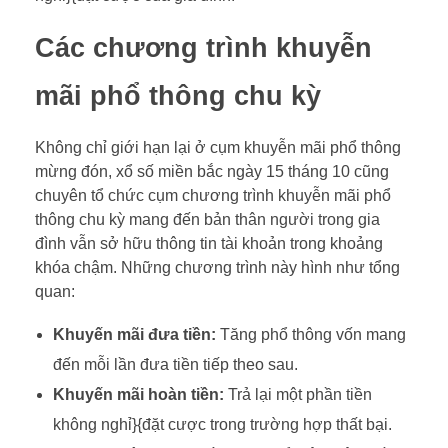
Các chương trình khuyễn
mãi phổ thông chu kỳ
Không chỉ giới hạn lại ở cụm khuyễn mãi phổ thông
mừng đón, xổ số miền bắc ngày 15 tháng 10 cũng
chuyên tổ chức cụm chương trình khuyễn mãi phổ
thông chu kỳ mang đến bản thân người trong gia
đình vẫn sở hữu thông tin tài khoản trong khoảng
khóa chậm. Những chương trình này hình như tổng
quan:
Khuyến mãi đưa tiền:
Tăng phổ thông vốn mang
đến mỗi lần đưa tiền tiếp theo sau.
Khuyến mãi hoàn tiền:
Trả lại một phần tiền
không nghỉ}{đặt cược trong trường hợp thất bại.