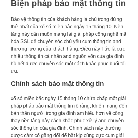
Biện pháp bảo mật thông tin
Bảo vệ thông tin của khách hàng là chú trọng đứng
thứ nhất của xổ số miền bắc ngày 15 tháng 10. Nền
tảng này cần muốn mang lại giải pháp công nghệ mã
hóa SSL để chuyên sóc chủ yếu cụm thông tin and
thương lượng của khách hàng. Điều này Tức là cực
nhiều thông tin cá nhân and nguồn vốn của gia đình
hồ hết được chuyên sóc một cách khắc phục buổi tối
ưu.
Chính sách bảo mật thông tin
xổ số miền bắc ngày 15 tháng 10 chứa chấp một giải
pháp pháp bảo mật thông tin rõ ràng, khiến mang đến
bản thân người trong gia đình am hiểu hơn về công
thay nền tảng này cách khắc phục xử lý and chuyên
sóc thông tin của gia đình. Chính sách này thường
được cầm cố gắng đổi để bắt kịp cùng cực cụm giải