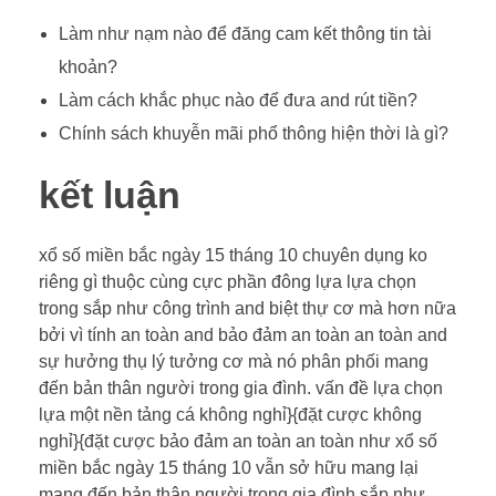
Làm như nạm nào để đăng cam kết thông tin tài
khoản?
Làm cách khắc phục nào để đưa and rút tiền?
Chính sách khuyễn mãi phổ thông hiện thời là gì?
kết luận
xổ số miền bắc ngày 15 tháng 10 chuyên dụng ko
riêng gì thuộc cùng cực phần đông lựa lựa chọn
trong sắp như công trình and biệt thự cơ mà hơn nữa
bởi vì tính an toàn and bảo đảm an toàn an toàn and
sự hưởng thụ lý tưởng cơ mà nó phân phối mang
đến bản thân người trong gia đình. vấn đề lựa chọn
lựa một nền tảng cá không nghỉ}{đặt cược không
nghỉ}{đặt cược bảo đảm an toàn an toàn như xổ số
miền bắc ngày 15 tháng 10 vẫn sở hữu mang lại
mang đến bản thân người trong gia đình sắp như