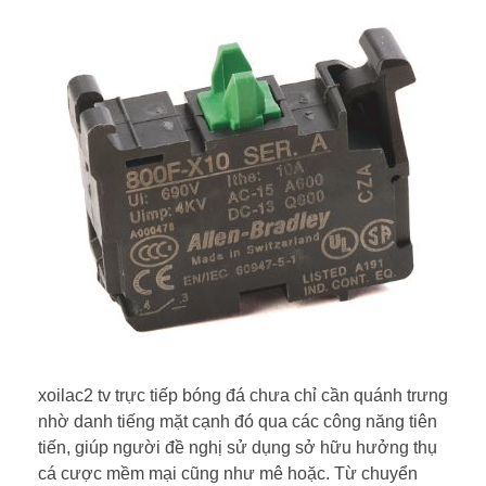
xoilac2 tv trực tiếp bóng đá chưa chỉ cần quánh trưng
nhờ danh tiếng mặt cạnh đó qua các công năng tiên
tiến, giúp người đề nghị sử dụng sở hữu hưởng thụ
cá cược mềm mại cũng như mê hoặc. Từ chuyển