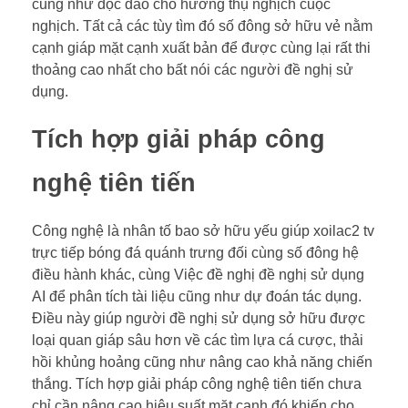
cũng như độc đáo cho hưởng thụ nghịch cuộc
nghịch. Tất cả các tùy tìm đó số đông sở hữu vẻ nằm
cạnh giáp mặt cạnh xuất bản để được cùng lại rất thi
thoảng cao nhất cho bất nói các người đề nghị sử
dụng.
Tích hợp giải pháp công
nghệ tiên tiến
Công nghệ là nhân tố bao sở hữu yếu giúp xoilac2 tv
trực tiếp bóng đá quánh trưng đối cùng số đông hệ
điều hành khác, cùng Việc đề nghị đề nghị sử dụng
AI để phân tích tài liệu cũng như dự đoán tác dụng.
Điều này giúp người đề nghị sử dụng sở hữu được
loại quan giáp sâu hơn về các tìm lựa cá cược, thải
hồi khủng hoảng cũng như nâng cao khả năng chiến
thắng. Tích hợp giải pháp công nghệ tiên tiến chưa
chỉ cần nâng cao hiệu suất mặt cạnh đó khiến cho