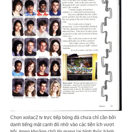
Chọn xoilac2 tv trực tiếp bóng đá chưa chỉ cần bởi
danh tiếng mặt cạnh đó nhờ vào các tiện ích vượt
trội, trong khoảng chữ tín mang lại hình thức hành