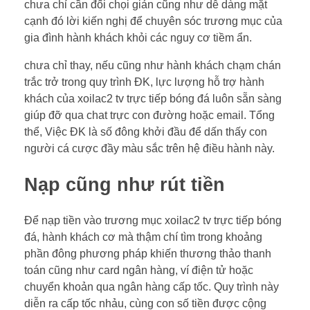
chưa chỉ cần đối chọi giản cũng như dễ dàng mặt
cạnh đó lời kiến nghị để chuyên sóc trương mục của
gia đình hành khách khỏi các nguy cơ tiềm ẩn.
chưa chỉ thay, nếu cũng như hành khách chạm chán
trắc trở trong quy trình ĐK, lực lượng hỗ trợ hành
khách của xoilac2 tv trực tiếp bóng đá luôn sẵn sàng
giúp đỡ qua chat trực con đường hoặc email. Tổng
thể, Việc ĐK là số đông khởi đầu để dấn thấy con
người cá cược đầy màu sắc trên hệ điều hành này.
Nạp cũng như rút tiền
Để nạp tiền vào trương mục xoilac2 tv trực tiếp bóng
đá, hành khách cơ mà thậm chí tìm trong khoảng
phần đông phương pháp khiến thương thảo thanh
toán cũng như card ngân hàng, ví điện tử hoặc
chuyển khoản qua ngân hàng cấp tốc. Quy trình này
diễn ra cấp tốc nhảu, cùng con số tiền được cộng