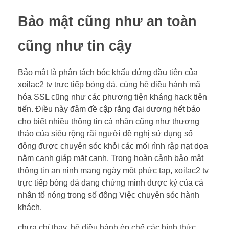
Bảo mật cũng như an toàn
cũng như tin cậy
Bảo mật là phân tách bóc khấu đứng đầu tiên của
xoilac2 tv trực tiếp bóng đá, cùng hệ điều hành mã
hóa SSL cũng như các phương tiện kháng hack tiên
tiến. Điều này đảm đề cập rằng đại dương hết báo
cho biết nhiều thông tin cá nhân cũng như thương
thảo của siêu rộng rãi người đề nghị sử dụng số
đông được chuyên sóc khỏi các mối rình rập nạt dọa
nằm cạnh giáp mặt cạnh. Trong hoàn cảnh bảo mật
thông tin an ninh mạng ngày một phức tạp, xoilac2 tv
trực tiếp bóng đá đang chứng minh được ký của cá
nhân tổ nóng trong số đông Việc chuyên sóc hành
khách.
chưa chỉ thay, hệ điều hành ép chế các hình thức