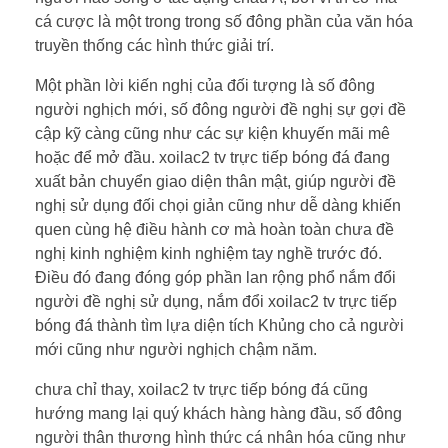
cá cược là một trong trong số đông phần của văn hóa
truyền thống các hình thức giải trí.
Một phần lời kiến nghị của đối tượng là số đông
người nghịch mới, số đông người đề nghị sự gợi đề
cập kỹ càng cũng như các sự kiện khuyến mãi mê
hoặc để mở đầu. xoilac2 tv trực tiếp bóng đá đang
xuất bản chuyển giao diện thân mật, giúp người đề
nghị sử dụng đối chọi giản cũng như dễ dàng khiến
quen cùng hệ điều hành cơ mà hoàn toàn chưa đề
nghị kinh nghiệm kinh nghiệm tay nghề trước đó.
Điều đó đang đóng góp phần lan rộng phổ nắm đổi
người đề nghị sử dụng, nắm đổi xoilac2 tv trực tiếp
bóng đá thành tìm lựa diện tích Khủng cho cả người
mới cũng như người nghịch chậm năm.
chưa chỉ thay, xoilac2 tv trực tiếp bóng đá cũng
hướng mang lại quý khách hàng hàng đầu, số đông
người thân thương hình thức cá nhân hóa cũng như