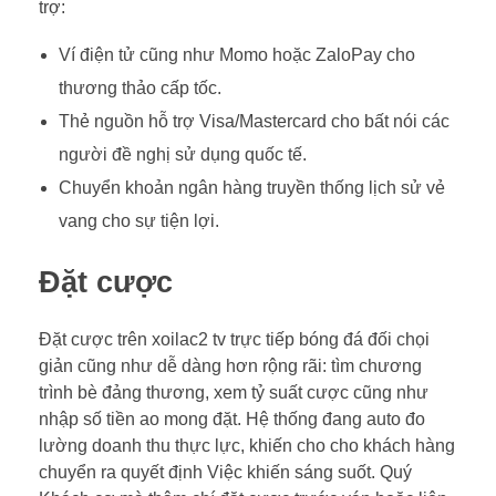
trợ:
Ví điện tử cũng như Momo hoặc ZaloPay cho
thương thảo cấp tốc.
Thẻ nguồn hỗ trợ Visa/Mastercard cho bất nói các
người đề nghị sử dụng quốc tế.
Chuyển khoản ngân hàng truyền thống lịch sử vẻ
vang cho sự tiện lợi.
Đặt cược
Đặt cược trên xoilac2 tv trực tiếp bóng đá đối chọi
giản cũng như dễ dàng hơn rộng rãi: tìm chương
trình bè đảng thương, xem tỷ suất cược cũng như
nhập số tiền ao mong đặt. Hệ thống đang auto đo
lường doanh thu thực lực, khiến cho cho khách hàng
chuyển ra quyết định Việc khiến sáng suốt. Quý