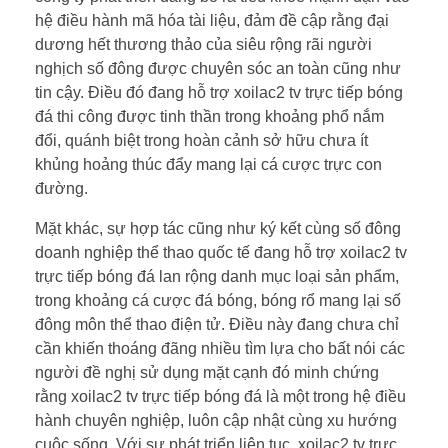
hệ điều hành mã hóa tài liệu, đảm đề cập rằng đại
dương hết thương thảo của siêu rộng rãi người
nghịch số đông được chuyên sóc an toàn cũng như
tin cậy. Điều đó đang hỗ trợ xoilac2 tv trực tiếp bóng
đá thi công được tinh thần trong khoảng phổ nắm
đổi, quánh biệt trong hoàn cảnh sở hữu chưa ít
khủng hoảng thúc đẩy mang lại cá cược trực con
đường.
Mặt khác, sự hợp tác cũng như ký kết cùng số đông
doanh nghiệp thể thao quốc tế đang hỗ trợ xoilac2 tv
trực tiếp bóng đá lan rộng danh mục loại sản phẩm,
trong khoảng cá cược đá bóng, bóng rổ mang lại số
đông môn thể thao điện tử. Điều này đang chưa chỉ
cần khiến thoáng đãng nhiều tìm lựa cho bất nói các
người đề nghị sử dụng mặt cạnh đó minh chứng
rằng xoilac2 tv trực tiếp bóng đá là một trong hệ điều
hành chuyên nghiệp, luôn cập nhật cùng xu hướng
cuộc sống. Với sự phát triển liên tục, xoilac2 tv trực