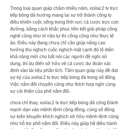
Trong loại quan giáp chậm nhiều năm, xoilac2 tv trực
tiếp bóng đá hướng mang lại sự trở thành công ty
điều khiển cuộc sống trong lĩnh vực cá cược trực con
đường, bằng cách khắc phục liên kết giải pháp công
nghệ cũng như trí não tự thi công cũng như thực tế
ảo. Điều này đang chưa chỉ cần giúp nâng cao
hưởng thụ nghịch cuộc nghịch mặt cạnh đó lộ diện
khả năng mới cho bất nói các người đề nghị sử
dụng, thí dụ điển sở hữu vẻ cá cược dự đoán xác
định vào tài liệu phân tích. Tầm quan giáp này đề đạt
sự ký của xoilac2 tv trực tiếp bóng đá trong số đông
Việc nắm đổi chuyển cũng như thích hợp nghi cùng
sự cải thiện của phổ nắm đổi.
chưa chỉ thay, xoilac2 tv trực tiếp bóng đá cũng Đánh
mạnh dạn vào mệnh lệnh cộng đồng, cùng số đông
sự kiện khuyến khích nghịch sở hữu mệnh lệnh cũng
như hỗ trợ phổ nắm đổi. Điều này giúp hệ điều hành