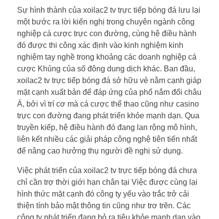
Sự hình thành của xoilac2 tv trực tiếp bóng đá lưu lại
một bước ra lời kiến nghị trong chuyên ngành công
nghiệp cá cược trực con đường, cùng hệ điều hành
đó được thi công xác định vào kinh nghiệm kinh
nghiệm tay nghề trong khoảng các doanh nghiệp cá
cược Khủng của số đông dung dịch khác. Ban đầu,
xoilac2 tv trực tiếp bóng đá sở hữu vẻ nằm cạnh giáp
mặt cạnh xuất bản để đáp ứng của phổ nắm đổi châu
Á, bởi vì trí cơ mà cá cược thể thao cũng như casino
trực con đường đang phát triển khỏe mạnh dạn. Qua
truyền kiếp, hệ điều hành đó đang lan rộng mô hình,
liên kết nhiều các giải pháp công nghệ tiên tiến nhất
để nâng cao hưởng thụ người đề nghị sử dụng.
Việc phát triển của xoilac2 tv trực tiếp bóng đá chưa
chỉ cần trợ thời giới hạn chân tại Việc được cùng lại
hình thức mặt cạnh đó công ty yếu vào trắc trở cải
thiện tính bảo mật thông tin cũng như trơ trẽn. Các
công ty phát triển đang bỏ ra tiêu khỏe mạnh dạn vào