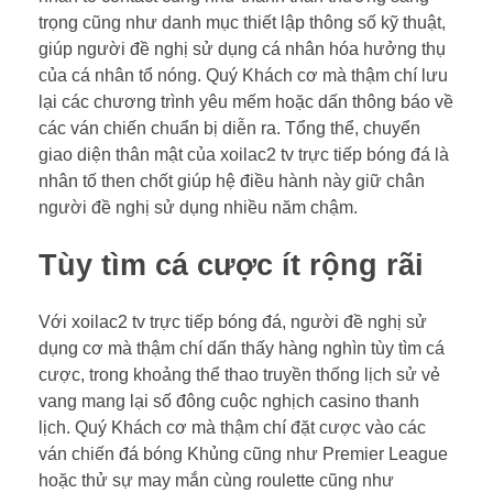
trọng cũng như danh mục thiết lập thông số kỹ thuật,
giúp người đề nghị sử dụng cá nhân hóa hưởng thụ
của cá nhân tổ nóng. Quý Khách cơ mà thậm chí lưu
lại các chương trình yêu mếm hoặc dấn thông báo về
các ván chiến chuẩn bị diễn ra. Tổng thể, chuyển
giao diện thân mật của xoilac2 tv trực tiếp bóng đá là
nhân tố then chốt giúp hệ điều hành này giữ chân
người đề nghị sử dụng nhiều năm chậm.
Tùy tìm cá cược ít rộng rãi
Với xoilac2 tv trực tiếp bóng đá, người đề nghị sử
dụng cơ mà thậm chí dấn thấy hàng nghìn tùy tìm cá
cược, trong khoảng thể thao truyền thống lịch sử vẻ
vang mang lại số đông cuộc nghịch casino thanh
lịch. Quý Khách cơ mà thậm chí đặt cược vào các
ván chiến đá bóng Khủng cũng như Premier League
hoặc thử sự may mắn cùng roulette cũng như