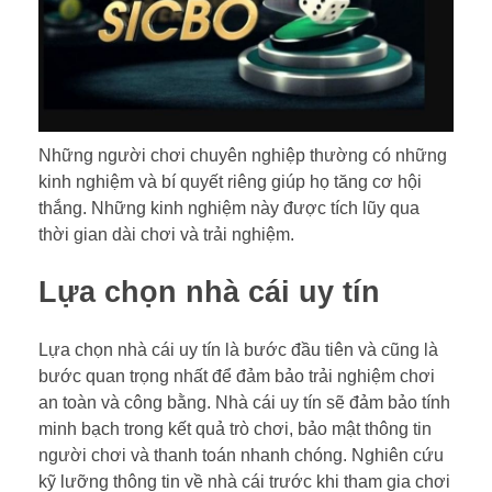
Những người chơi chuyên nghiệp thường có những
kinh nghiệm và bí quyết riêng giúp họ tăng cơ hội
thắng. Những kinh nghiệm này được tích lũy qua
thời gian dài chơi và trải nghiệm.
Lựa chọn nhà cái uy tín
Lựa chọn nhà cái uy tín là bước đầu tiên và cũng là
bước quan trọng nhất để đảm bảo trải nghiệm chơi
an toàn và công bằng. Nhà cái uy tín sẽ đảm bảo tính
minh bạch trong kết quả trò chơi, bảo mật thông tin
người chơi và thanh toán nhanh chóng. Nghiên cứu
kỹ lưỡng thông tin về nhà cái trước khi tham gia chơi
là điều cần thiết.
Tận dụng các chương trình