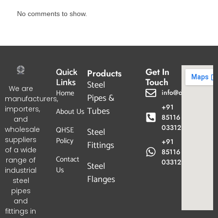
Quick
Get In
Products
Links
Touch
Steel
We are
Home
info@dpgtl.com
Pipes &
manufacturers,
+91
Tubes
importers,
About Us
85116
and
03312
QHSE
wholesale
Steel
Policy
suppliers
+91
Fittings
of a wide
85116
Contact
range of
03312
Steel
Us
industrial
Flanges
steel
pipes
and
fittings in
various
grades.