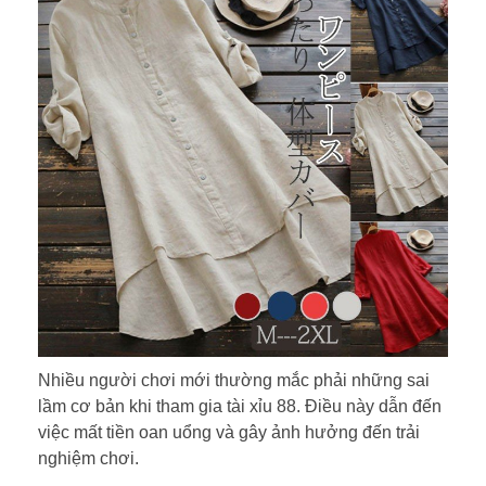
Nhiều người chơi mới thường mắc phải những sai
lầm cơ bản khi tham gia tài xỉu 88. Điều này dẫn đến
việc mất tiền oan uổng và gây ảnh hưởng đến trải
nghiệm chơi.
Đánh theo cảm tính và thiếu
kiên nhẫn