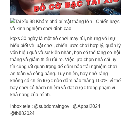
kqxs 30 ngày là một trò chơi may rủi, nhưng với sự
hiểu biết về luật chơi, chiến lược chơi hợp lý, quản lý
vốn hiệu quả và sự kiên nhẫn, bạn có thể tăng cơ hội
thắng và giảm thiểu rủi ro. Việc lựa chọn nhà cái uy
tín cũng rất quan trọng để đảm bảo trải nghiệm chơi
an toàn và công bằng. Tuy nhiên, hãy nhớ rằng
không có chiến lược nào đảm bảo thắng 100%, vì thế
hãy chơi có trách nhiệm và đặt cược trong phạm vi
khả năng của mình.
Inbox tele : @subdomaingov | @Appal2024 |
@fb882024
Tags: No tags