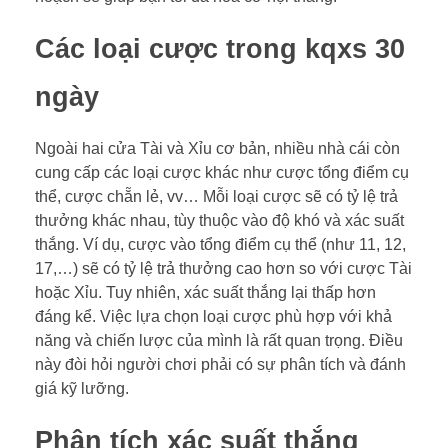
Các loại cược trong kqxs 30
ngày
Ngoài hai cửa Tài và Xỉu cơ bản, nhiều nhà cái còn
cung cấp các loại cược khác như cược tổng điểm cụ
thể, cược chẵn lẻ, vv… Mỗi loại cược sẽ có tỷ lệ trả
thưởng khác nhau, tùy thuộc vào độ khó và xác suất
thắng. Ví dụ, cược vào tổng điểm cụ thể (như 11, 12,
17,…) sẽ có tỷ lệ trả thưởng cao hơn so với cược Tài
hoặc Xỉu. Tuy nhiên, xác suất thắng lại thấp hơn
đáng kể. Việc lựa chọn loại cược phù hợp với khả
năng và chiến lược của mình là rất quan trọng. Điều
này đòi hỏi người chơi phải có sự phân tích và đánh
giá kỹ lưỡng.
Phân tích xác suất thắng