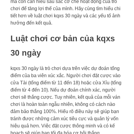
mà còn cần hiểu sâu sắc cơ chế hoạt động của trò
chơi để tăng lợi thế của mình. Hãy cùng tìm hiểu chi
tiết hơn về luật chơi kqxs 30 ngày và các yếu tố ảnh
hưởng đến kết quả.
Luật chơi cơ bản của kqxs
30 ngày
kqxs 30 ngày là trò chơi dựa trên việc dự đoán tổng
điểm của ba viên xúc xắc. Người chơi đặt cược vào
cửa Tài (tổng điểm từ 11 đến 18) hoặc cửa Xỉu (tổng
điểm từ 4 đến 10). Nếu dự đoán chính xác, người
chơi sẽ thắng cược. Tuy nhiên, kết quả của mỗi ván
chơi là hoàn toàn ngẫu nhiên, không có cách nào
đảm bảo thắng 100%. Hiểu rõ điều này sẽ giúp bạn
tránh được những cảm xúc tiêu cực và quản lý vốn
hiệu quả hơn. Việc đặt cược thông minh và có kế
hoạch sẽ giúp bạn tối đa hóa cơ hội thắng.