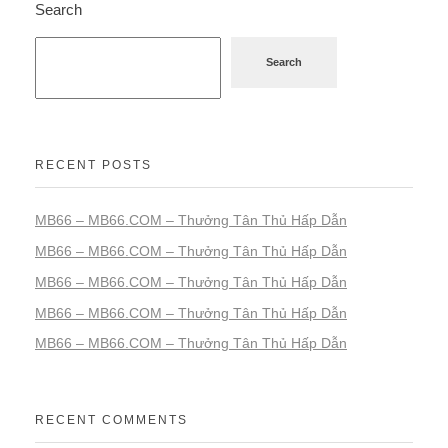
RECENT POSTS
MB66 – MB66.COM – Thưởng Tân Thủ Hấp Dẫn
MB66 – MB66.COM – Thưởng Tân Thủ Hấp Dẫn
MB66 – MB66.COM – Thưởng Tân Thủ Hấp Dẫn
MB66 – MB66.COM – Thưởng Tân Thủ Hấp Dẫn
MB66 – MB66.COM – Thưởng Tân Thủ Hấp Dẫn
RECENT COMMENTS
No comments to show.