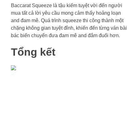
Baccarat Squeeze là tậu kiếm tuyệt vời đến người
mua tất cả lời yêu cầu mong cảm thấy hoảng loạn
and đam mê. Quá trình squeeze thi công thành một
chặng không gian tuyệt đỉnh, khiến đến từng ván bài
bác biến chuyển đưa đam mê and đắm đuối hơn.
Tổng kết