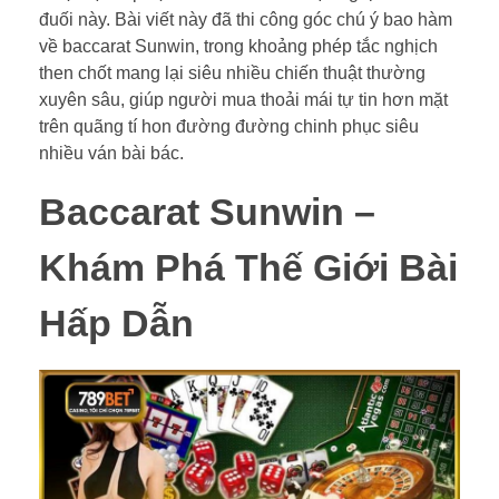
đuối này. Bài viết này đã thi công góc chú ý bao hàm
về baccarat Sunwin, trong khoảng phép tắc nghịch
then chốt mang lại siêu nhiều chiến thuật thường
xuyên sâu, giúp người mua thoải mái tự tin hơn mặt
trên quãng tí hon đường đường chinh phục siêu
nhiều ván bài bác.
Baccarat Sunwin –
Khám Phá Thế Giới Bài
Hấp Dẫn