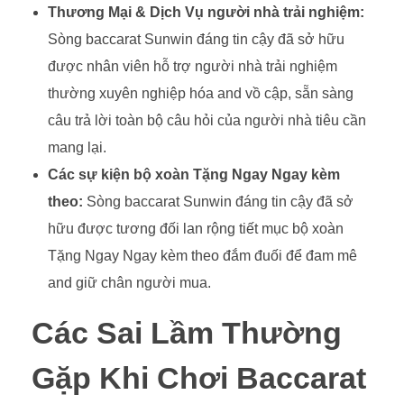
Thương Mại & Dịch Vụ người nhà trải nghiệm:
Sòng baccarat Sunwin đáng tin cậy đã sở hữu
được nhân viên hỗ trợ người nhà trải nghiệm
thường xuyên nghiệp hóa and vồ cập, sẵn sàng
câu trả lời toàn bộ câu hỏi của người nhà tiêu cần
mang lại.
Các sự kiện bộ xoàn Tặng Ngay Ngay kèm
theo:
Sòng baccarat Sunwin đáng tin cậy đã sở
hữu được tương đối lan rộng tiết mục bộ xoàn
Tặng Ngay Ngay kèm theo đắm đuối để đam mê
and giữ chân người mua.
Các Sai Lầm Thường
Gặp Khi Chơi Baccarat