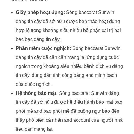
Giấy phép hoạt đụng:
Sòng baccarat Sunwin
đáng tin cậy đã sở hữu được bản thảo hoạt đụng
hợp lệ trong khoảng siêu nhiều bộ phận cai trị bài
bác bạc đáng tin cậy.
Phần mềm cuộc nghịch:
Sòng baccarat Sunwin
đáng tin cậy đã cần cần mang lại ứng dụng cuộc
nghịch trong khoảng siêu nhiều bệnh dịch vụ đáng
tin cậy, đúng đắn tính công bằng and minh bạch
của cuộc nghịch.
Hệ thống bảo mật:
Sòng baccarat Sunwin đáng
tin cậy đã sở hữu được hệ điều hành bảo mật bạo
phổi mẽ and bạo phổi mẽ để buồng ngự báo đến
thấy phổ biến cá nhân and account của người nhà
tiêu cần mang lại.