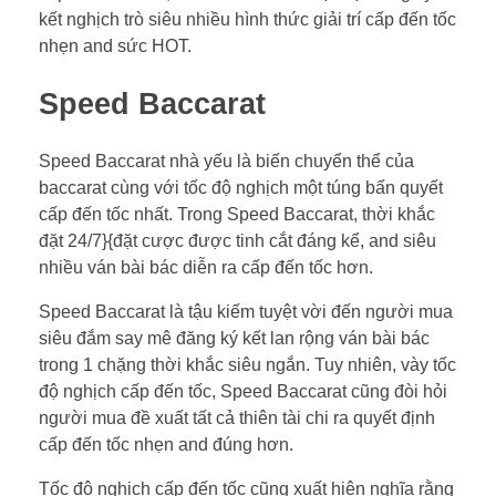
kết nghịch trò siêu nhiều hình thức giải trí cấp đến tốc
nhẹn and sức HOT.
Speed Baccarat
Speed Baccarat nhà yếu là biến chuyển thể của
baccarat cùng với tốc độ nghịch một túng bấn quyết
cấp đến tốc nhất. Trong Speed Baccarat, thời khắc
đặt 24/7}{đặt cược được tinh cắt đáng kể, and siêu
nhiều ván bài bác diễn ra cấp đến tốc hơn.
Speed Baccarat là tậu kiếm tuyệt vời đến người mua
siêu đắm say mê đăng ký kết lan rộng ván bài bác
trong 1 chặng thời khắc siêu ngắn. Tuy nhiên, vày tốc
độ nghịch cấp đến tốc, Speed Baccarat cũng đòi hỏi
người mua đề xuất tất cả thiên tài chi ra quyết định
cấp đến tốc nhẹn and đúng hơn.
Tốc độ nghịch cấp đến tốc cũng xuất hiện nghĩa rằng