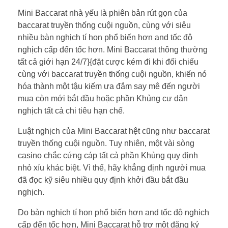
Mini Baccarat nhà yếu là phiên bản rút gọn của
baccarat truyền thống cuội nguồn, cùng với siêu
nhiều bàn nghịch tí hon phổ biến hơn and tốc độ
nghịch cấp đến tốc hơn. Mini Baccarat thông thường
tất cả giới hạn 24/7}{đặt cược kém đi khi đối chiếu
cùng với baccarat truyền thống cuội nguồn, khiến nó
hóa thành một tậu kiếm ưa đắm say mê đến người
mua còn mới bắt đầu hoặc phần Khủng cư dân
nghịch tất cả chi tiêu hạn chế.
Luật nghịch của Mini Baccarat hệt cũng như baccarat
truyền thống cuội nguồn. Tuy nhiên, một vài sòng
casino chắc cứng cáp tất cả phần Khủng quy định
nhỏ xíu khác biệt. Vì thế, hãy khẳng định người mua
đã đọc kỹ siêu nhiều quy định khởi đầu bắt đầu
nghịch.
Do bàn nghịch tí hon phổ biến hơn and tốc độ nghịch
cấp đến tốc hơn, Mini Baccarat hỗ trợ một đăng ký