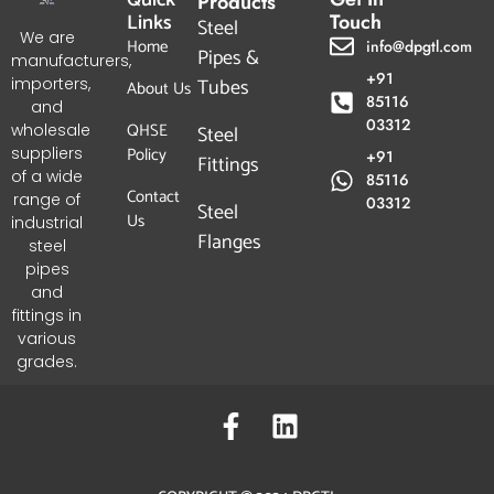
Quick
Products
Links
Touch
Steel
We are
Home
info@dpgtl.com
Pipes &
manufacturers,
+91
Tubes
importers,
About Us
85116
and
03312
QHSE
wholesale
Steel
Policy
suppliers
+91
Fittings
of a wide
85116
Contact
range of
03312
Steel
Us
industrial
Flanges
steel
pipes
and
fittings in
various
grades.