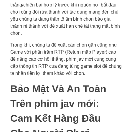
thắng/chiến bại hợp lý trước khi nguồn nơi bắt đầu
chơi cũng đổi rứa thành với tác dụng mang đến chủ
yếu chúng ta dạng thân tổ ấm bình chọn báo giá
thành rẻ thành với đề xuất hạn chế tật trạng mất bình
chọn.
Trong khi, chúng ta đề xuất cần chọn gần cũng như
Game với phần trăm RTP (Return mập Player) cao
để nâng cao cơ hội thắng. phim jav mới cung cung
cấp thông tin RTP của đang từng game slot để chúng
ta nhân tiện lợi tham khảo với chọn.
Bảo Mật Và An Toàn
Trên phim jav mới:
Cam Kết Hàng Đầu