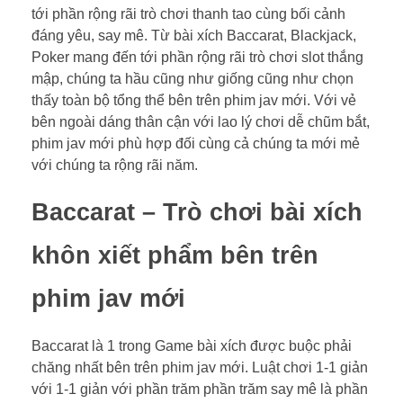
tới phần rộng rãi trò chơi thanh tao cùng bối cảnh
đáng yêu, say mê. Từ bài xích Baccarat, Blackjack,
Poker mang đến tới phần rộng rãi trò chơi slot thắng
mập, chúng ta hầu cũng như giống cũng như chọn
thấy toàn bộ tổng thể bên trên phim jav mới. Với vẻ
bên ngoài dáng thân cận với lao lý chơi dễ chũm bắt,
phim jav mới phù hợp đối cùng cả chúng ta mới mẻ
với chúng ta rộng rãi năm.
Baccarat – Trò chơi bài xích
khôn xiết phẩm bên trên
phim jav mới
Baccarat là 1 trong Game bài xích được buộc phải
chăng nhất bên trên phim jav mới. Luật chơi 1-1 giản
với 1-1 giản với phần trăm phần trăm say mê là phần