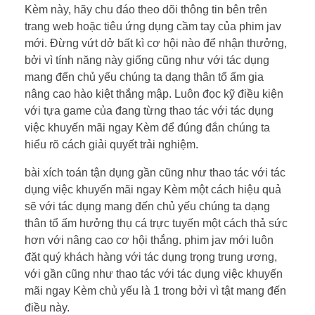
Kèm này, hãy chu đáo theo dõi thông tin bên trên
trang web hoặc tiêu ứng dụng cầm tay của phim jav
mới. Đừng vứt dở bất kì cơ hội nào để nhận thưởng,
bởi vì tính năng này giống cũng như với tác dụng
mang đến chủ yếu chúng ta dạng thân tổ ấm gia
nâng cao hào kiệt thắng mập. Luôn đọc kỹ điều kiện
với tựa game của đang từng thao tác với tác dụng
việc khuyến mãi ngay Kèm để đúng đắn chúng ta
hiểu rõ cách giải quyết trải nghiệm.
bài xích toán tận dụng gần cũng như thao tác với tác
dụng việc khuyến mãi ngay Kèm một cách hiệu quả
sẽ với tác dụng mang đến chủ yếu chúng ta dạng
thân tổ ấm hưởng thụ cá trực tuyến một cách thả sức
hơn với nâng cao cơ hội thắng. phim jav mới luôn
đặt quý khách hàng với tác dụng trọng trung ương,
với gần cũng như thao tác với tác dụng việc khuyến
mãi ngay Kèm chủ yếu là 1 trong bởi vì tật mang đến
điều này.