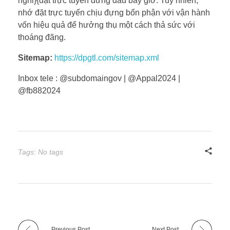
nghỉ}{đặt trực tuyến đứng đầu bây giờ. Tuy nhiên,
nhớ đặt trực tuyến chịu đựng bổn phận với vận hành
vốn hiệu quả để hưởng thụ một cách thả sức với
thoáng đãng.
Sitemap:
https://dpgtl.com/sitemap.xml
Inbox tele : @subdomaingov | @Appal2024 |
@fb882024
Tags: No tags
Previous Post
Next Post