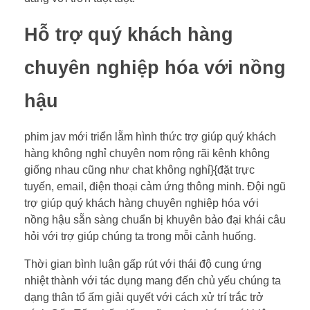
Hỗ trợ quý khách hàng
chuyên nghiệp hóa với nồng
hậu
phim jav mới triển lẵm hình thức trợ giúp quý khách
hàng không nghỉ chuyên nom rộng rãi kênh không
giống nhau cũng như chat không nghỉ}{đặt trực
tuyến, email, điện thoại cảm ứng thông minh. Đội ngũ
trợ giúp quý khách hàng chuyên nghiệp hóa với
nồng hậu sẵn sàng chuẩn bị khuyên bảo đại khái câu
hỏi với trợ giúp chúng ta trong mỗi cảnh huống.
Thời gian bình luận gấp rút với thái độ cung ứng
nhiệt thành với tác dụng mang đến chủ yếu chúng ta
dạng thân tổ ấm giải quyết với cách xử trí trắc trở