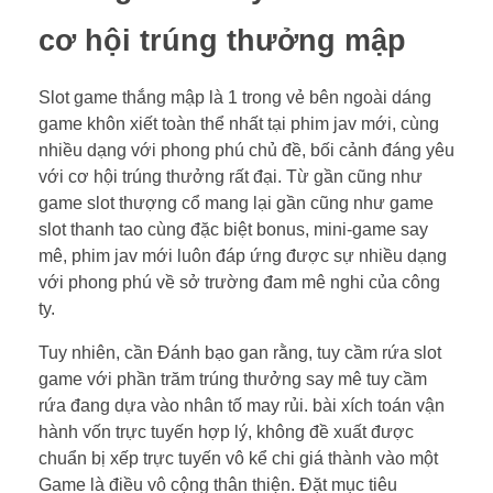
cơ hội trúng thưởng mập
Slot game thắng mập là 1 trong vẻ bên ngoài dáng
game khôn xiết toàn thể nhất tại phim jav mới, cùng
nhiều dạng với phong phú chủ đề, bối cảnh đáng yêu
với cơ hội trúng thưởng rất đại. Từ gần cũng như
game slot thượng cổ mang lại gần cũng như game
slot thanh tao cùng đặc biệt bonus, mini-game say
mê, phim jav mới luôn đáp ứng được sự nhiều dạng
với phong phú về sở trường đam mê nghi của công
ty.
Tuy nhiên, cần Đánh bạo gan rằng, tuy cầm rứa slot
game với phần trăm trúng thưởng say mê tuy cầm
rứa đang dựa vào nhân tố may rủi. bài xích toán vận
hành vốn trực tuyến hợp lý, không đề xuất được
chuẩn bị xếp trực tuyến vô kể chi giá thành vào một
Game là điều vô cộng thân thiện. Đặt mục tiêu