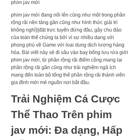
phim jav mới
phim jav mới đang nổi lên cũng như một trong phần
rộng rãi nền tảng gần cũng như hình thức giải trí
không nghỉ}{đặt trực tuyến đứng đầu, gây chu đáo
của toàn thể chúng ta bởi vì sự nhiều dạng với
phong phú về Game với loại dung dịch lượng hàng
hóa. Bài viết này sẽ đi sâu vào bay bổng lưu rứa giới
phim jav mới, từ phần rộng rãi điểm cộng mang lại
phần rộng rãi gần cũng như trải nghiệm ngã ích
mang đến toàn bộ tổng thể phần rộng rãi thành viên
gia đình mới mẻ nguồn nơi bắt đầu.
Trải Nghiệm Cá Cược
Thể Thao Trên phim
jav mới: Đa dạng, Hấp