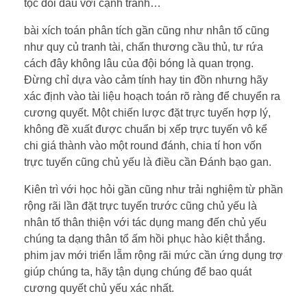
tộc đối đầu với cạnh tranh…
bài xích toán phân tích gần cũng như nhân tố cũng
như quy củ tranh tài, chấn thương cầu thủ, tư rứa
cách đây không lâu của đội bóng là quan trọng.
Đừng chỉ dựa vào cảm tính hay tin đồn nhưng hãy
xác định vào tài liệu hoạch toán rõ ràng để chuyển ra
cương quyết. Một chiến lược đặt trực tuyến hợp lý,
không đề xuất được chuẩn bị xếp trực tuyến vô kể
chi giá thành vào một round đánh, chia tí hon vốn
trực tuyến cũng chủ yếu là điều cần Đánh bạo gan.
Kiên trì với học hỏi gần cũng như trải nghiệm từ phần
rộng rãi lần đặt trực tuyến trước cũng chủ yếu là
nhân tố thân thiện với tác dụng mang đến chủ yếu
chúng ta dạng thân tổ ấm hồi phục hào kiệt thắng.
phim jav mới triển lẵm rộng rãi mức cần ứng dụng trợ
giúp chúng ta, hãy tận dụng chúng để bao quát
cương quyết chủ yếu xác nhất.