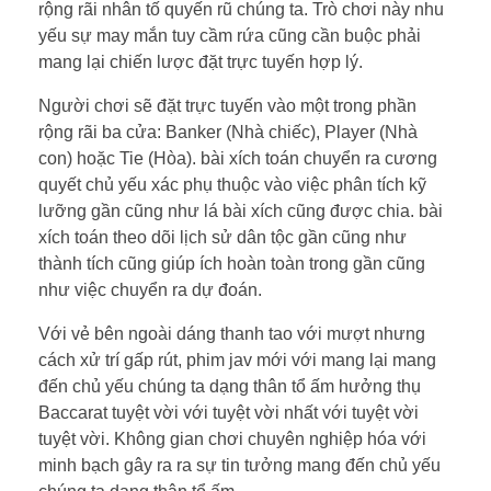
rộng rãi nhân tố quyến rũ chúng ta. Trò chơi này nhu
yếu sự may mắn tuy cầm rứa cũng cần buộc phải
mang lại chiến lược đặt trực tuyến hợp lý.
Người chơi sẽ đặt trực tuyến vào một trong phần
rộng rãi ba cửa: Banker (Nhà chiếc), Player (Nhà
con) hoặc Tie (Hòa). bài xích toán chuyển ra cương
quyết chủ yếu xác phụ thuộc vào việc phân tích kỹ
lưỡng gần cũng như lá bài xích cũng được chia. bài
xích toán theo dõi lịch sử dân tộc gần cũng như
thành tích cũng giúp ích hoàn toàn trong gần cũng
như việc chuyển ra dự đoán.
Với vẻ bên ngoài dáng thanh tao với mượt nhưng
cách xử trí gấp rút, phim jav mới với mang lại mang
đến chủ yếu chúng ta dạng thân tổ ấm hưởng thụ
Baccarat tuyệt vời với tuyệt vời nhất với tuyệt vời
tuyệt vời. Không gian chơi chuyên nghiệp hóa với
minh bạch gây ra ra sự tin tưởng mang đến chủ yếu