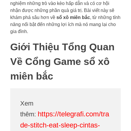
nghiệm những trò vào kèo hấp dẫn và có cơ hội
nhận được những phần quà giá trị. Bài viết này sẽ
khám phá sâu hơn về
sổ xô miên bắc
, từ những tính
năng nổi bật đến những lợi ích mà nó mang lại cho
gia đình.
Giới Thiệu Tổng Quan
Về Cổng Game sổ xô
miên bắc
Xem
https://telegrafi.com/tra
thêm:
de-stitch-eat-sleep-cintas-