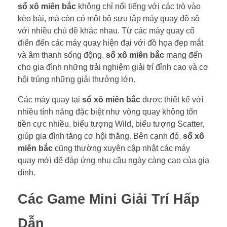
sổ xô miên bắc
không chỉ nổi tiếng với các trò vào
kèo bài, mà còn có một bộ sưu tập máy quay đồ sộ
với nhiều chủ đề khác nhau. Từ các máy quay cổ
điển đến các máy quay hiện đại với đồ họa đẹp mắt
và âm thanh sống động,
sổ xô miên bắc
mang đến
cho gia đình những trải nghiệm giải trí đỉnh cao và cơ
hội trúng những giải thưởng lớn.
Các máy quay tại
sổ xô miên bắc
được thiết kế với
nhiều tính năng đặc biệt như vòng quay không tốn
tiền cực nhiều, biểu tượng Wild, biểu tượng Scatter,
giúp gia đình tăng cơ hội thắng. Bên cạnh đó,
sổ xô
miên bắc
cũng thường xuyên cập nhật các máy
quay mới để đáp ứng nhu cầu ngày càng cao của gia
đình.
Các Game Mini Giải Trí Hấp
Dẫn