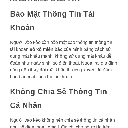
Bảo Mật Thông Tin Tài
Khoản
Người vào kèo cần bảo mật cao thông tin thông tin
tài khoản
sổ xô miên bắc
của mình bằng cách sử
dụng mật khẩu mạnh, không sử dụng mật khẩu dễ
đoán như ngày sinh, số điện thoại. Ngoài ra, gia đình
cũng nên thay đổi mật khẩu thường xuyên để đảm
bảo bảo mật cao cho tài khoản.
Không Chia Sẻ Thông Tin
Cá Nhân
Người vào kèo không nên chia sẻ thông tin cá nhân
như số điện thoại, email, địa chỉ cho người lạ trên