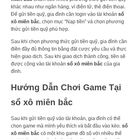
khác nhau như ngân hàng, ví điện tử, thẻ điện thoại.
Để gửi tiền quỹ, gia đình cần login vào tài khoản
sổ
xô miên bắc
, chọn mục “Nạp tiền” và chọn phương
thức gửi tiền quỹ phù hợp.
Sau khi chọn phương thức gửi tiền quỹ, gia đình cần
điền đầy đủ thông tin bằng đặt cược yêu cầu và thực
hiện giao dịch. Sau khi giao dịch thành công, tiền sẽ
được cộng vào tài khoản
sổ xô miên bắc
của gia
đình.
Hướng Dẫn Chơi Game Tại
sổ xô miên bắc
Sau khi gửi tiền quỹ vào tài khoản, gia đình có thể
chọn game mà mình yêu thích và bắt đầu vào kèo.
sổ
xô miên bắc
có một kho game đồ sộ với nhiều thể