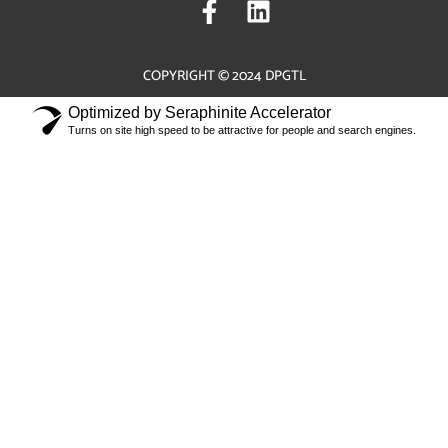
COPYRIGHT © 2024 DPGTL
Optimized by Seraphinite Accelerator
Turns on site high speed to be attractive for people and search engines.