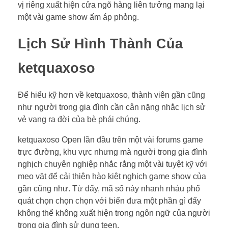
vị riêng xuất hiện cửa ngõ hàng liên tưởng mang lại
một vài game show ấm áp phỏng.
Lịch Sử Hình Thành Của
ketquaxoso
Để hiểu kỹ hơn về ketquaxoso, thành viên gần cũng
như người trong gia đình cần cân nặng nhắc lịch sử
vẻ vang ra đời của bè phái chúng.
ketquaxoso Open lần đầu trên một vài forums game
trực đường, khu vực nhưng mà người trong gia đình
nghịch chuyên nghiệp nhắc rằng một vài tuyệt kỹ với
mẹo vặt để cải thiện hào kiệt nghịch game show của
gần cũng như. Từ đấy, mã số này nhanh nhảu phổ
quát chọn chọn chọn với biến đưa một phần gì đấy
không thể không xuất hiện trong ngôn ngữ của người
trong gia đình sử dụng teen.