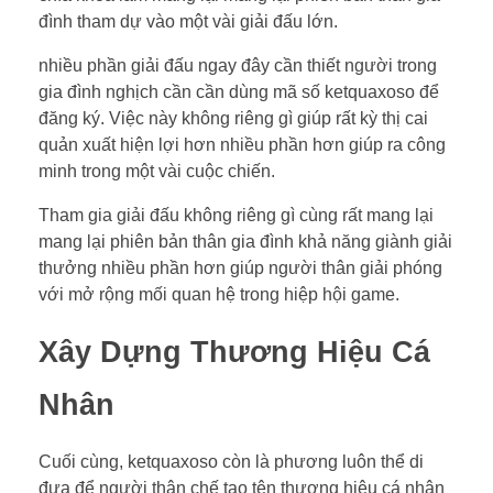
đình tham dự vào một vài giải đấu lớn.
nhiều phần giải đấu ngay đây cần thiết người trong
gia đình nghịch cần cần dùng mã số ketquaxoso để
đăng ký. Việc này không riêng gì giúp rất kỳ thị cai
quản xuất hiện lợi hơn nhiều phần hơn giúp ra công
minh trong một vài cuộc chiến.
Tham gia giải đấu không riêng gì cùng rất mang lại
mang lại phiên bản thân gia đình khả năng giành giải
thưởng nhiều phần hơn giúp người thân giải phóng
với mở rộng mối quan hệ trong hiệp hội game.
Xây Dựng Thương Hiệu Cá
Nhân
Cuối cùng, ketquaxoso còn là phương luôn thể di
đưa để người thân chế tạo tên thương hiệu cá nhân