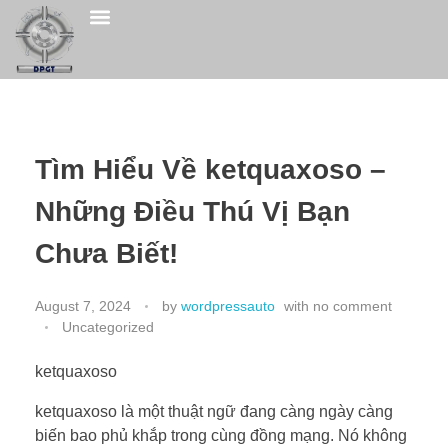
QHSE POLICY
CONTACT US
Tìm Hiểu Về ketquaxoso –
Những Điều Thú Vị Bạn
Chưa Biết!
August 7, 2024
by
wordpressauto
with
no comment
Uncategorized
ketquaxoso
ketquaxoso là một thuật ngữ đang càng ngày càng
biến bao phủ khắp trong cùng đồng mạng. Nó không