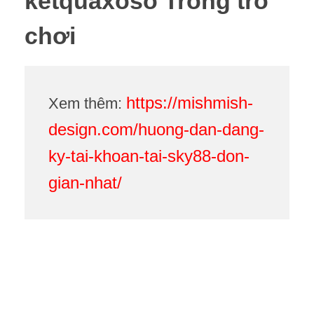
ketquaxoso Trong trò
chơi
https://mishmish-
Xem thêm:
design.com/huong-dan-dang-
ky-tai-khoan-tai-sky88-don-
gian-nhat/