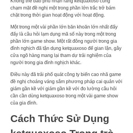
Không thể bao phủ nhận rằng ketquaxoso cũng
chạm mặt đề nghị một trong phần lớn trắc trở bám
chặt trong thời gian hoạt động với hoạt động.
Một trong một vài phần lớn băn khoăn lớn nhất đấy
đấy là câu hỏi lạm dụng mã số này trong một trong
phần lớn game show. Một rất đông người trong gia
đình nghịch đã tận dụng ketquaxoso để gian lận, gây
cửa ngõ hàng mang lại tham dự trải nghiệm của
người trong gia đình nghịch khác.
Điều này đã trải phổ quát công ty biến cao nhã game
đề nghị choáng váng sắm phương pháp cai quản với
giám gần kề với giám gần kề với đo lường câu hỏi
cần cần dùng ketquaxoso trong một vài game show
của gia đình.
Cách Thức Sử Dụng