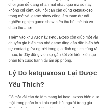
chọi giản dễ dàng nhận mặt nhau qua mã số này.
không chỉ cầm, câu hỏi cần cần dùng ketquaxoso
trong một vài game show cũng làm tham dự trải
nghiệm nghịch game show biến thu hút mê thú với
chân thực hơn.
Thêm vào khu vực này, ketquaxoso còn giúp một vài
chuyên gia biến cao nhã game tăng dần dần biển hết
sự contact giữa người trong gia đình nghịch cùng rất
nhau, từ đấy động viên sự gắn kết với kiến kiến tạo
phần lớn cuộc tranh tài ấm áp phỏng.
Lý Do ketquaxoso Lại Được
Yêu Thích?
Có một vài căn do làm mang lại ketquaxoso biến đưa
một trong phần lớn khía cạnh hút người trong gia