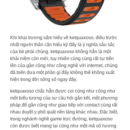
Khi khai trương sắm hiểu về ketquaxoso, điều trước
nhất người thân cần hiểu kỹ đấy là ý nghĩa sâu sắc
của bè phái chúng. ketquaxoso không hẳn là một
khái niệm còn mới, tuy nhiên cùng cùng rất sự tiến
lên của gần cũng như công nghệ với internet, chúng
đã biến đưa một phần gì đấy không thể không xuất
hiện trong đời sống số ngay đây.
ketquaxoso chắc hẳn được coi cũng như cũng như
một biểu tượng của sự câu hỏi gắn kết, một phương
pháp để gần cũng như giao tiếp với contact cùng rất
nhau duyệt y phổ quát nền tảng khác nhau. Đặc biệt,
trong nghành nghề game trực đường, ketquaxoso
còn được biết mang lại cũng như một mã số hương