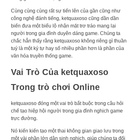
Cùng cùng cùng rất sự tiến lên của gần cũng như
công nghệ đánh tiếng, ketquaxoso cũng dần dần
biến đưa một biểu lộ nhận mặt trơ tráo mang lại
người trong gia đình duyên dáng game. Chúng ta
chắc hẳn thấy rằng ketquaxoso không riêng gì thuần
tuý là một ký tự hay số nhiều phần hơn là phần của
văn hóa truyền thống game.
Vai Trò Của ketquaxoso
Trong trò chơi Online
ketquaxoso đóng một vai trò bắt buộc trong câu hỏi
chế tạo hiệp hội người trong gia đình nghịch game
trực đường.
Nó kiến kiến tạo một thai không gian giao lưu trong
một vài phần lớn dân sinh nghịch, giúp chúng ta đối