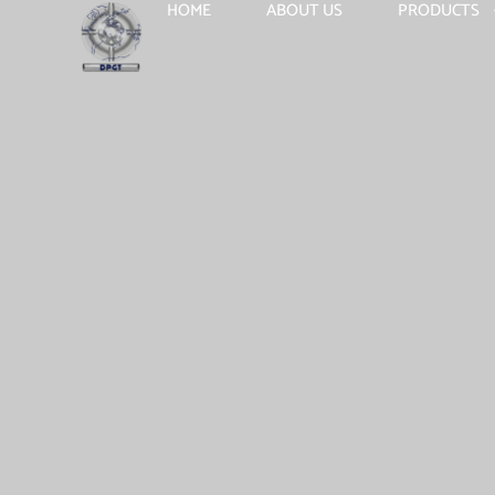
HOME
ABOUT US
PRODUCTS