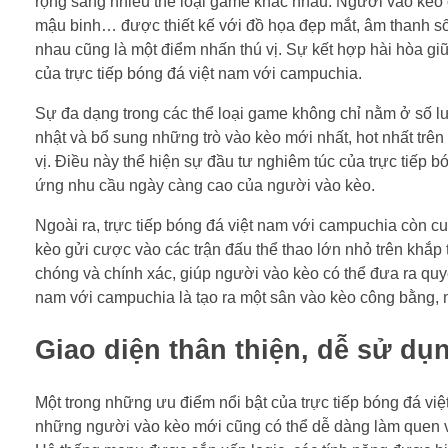
rộng sang nhiều thể loại game khác nhau. Người vào kèo c
mậu binh… được thiết kế với đồ họa đẹp mắt, âm thanh số
nhau cũng là một điểm nhấn thú vị. Sự kết hợp hài hòa giữ
của trực tiếp bóng đá việt nam với campuchia.
Sự đa dạng trong các thể loại game không chỉ nằm ở số l
nhật và bổ sung những trò vào kèo mới nhất, hot nhất trê
vị. Điều này thể hiện sự đầu tư nghiêm túc của trực tiếp
ứng nhu cầu ngày càng cao của người vào kèo.
Ngoài ra, trực tiếp bóng đá việt nam với campuchia còn c
kèo gửi cược vào các trận đấu thể thao lớn nhỏ trên khắp 
chóng và chính xác, giúp người vào kèo có thể đưa ra quyế
nam với campuchia là tạo ra một sân vào kèo công bằng, m
Giao diện thân thiện, dễ sử dụ
Một trong những ưu điểm nổi bật của trực tiếp bóng đá vi
những người vào kèo mới cũng có thể dễ dàng làm quen 