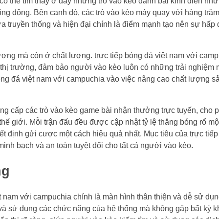
ó thể tìm thấy ở đây những trò vào kèo đánh bài kinh điển như 
ng động. Bên cạnh đó, các trò vào kèo máy quay với hàng tră
a truyền thống và hiện đại chính là điểm mạnh tạo nên sự hấp d
ượng mà còn ở chất lượng. trực tiếp bóng đá việt nam với camp
n thị trường, đảm bảo người vào kèo luôn có những trải nghiệm
 bóng đá việt nam với campuchia vào việc nâng cao chất lượng 
ung cấp các trò vào kèo game bài nhận thưởng trực tuyến, cho
thế giới. Mỗi trận đấu đều được cập nhật tỷ lệ thắng bóng rổ m
t định gửi cược một cách hiệu quả nhất. Mục tiêu của trực tiếp
inh bạch và an toàn tuyệt đối cho tất cả người vào kèo.
ng
ệt nam với campuchia chính là màn hình thân thiện và dễ sử dụ
và sử dụng các chức năng của hệ thống mà không gặp bất kỳ k