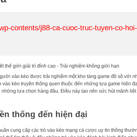
wp-contents/j88-ca-cuoc-truc-tuyen-co-hoi
người vào kèo được trải nghiệm một kho tàng game đồ sộ với nh
ò vào kèo truyền thống quen thuộc đến những tựa game hiện đạ
u những lựa chọn hàng đầu. Điều này tạo nên sức hút mãnh liệt
ền thống đến hiện đại
thuần cung cấp các trò vào kèo mạng cá cược uy tín thông thư