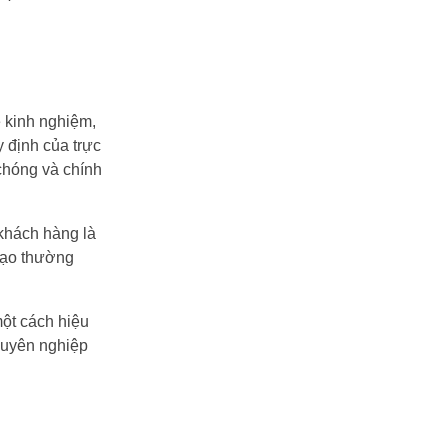
ề kinh nghiệm,
y định của trực
chóng và chính
 khách hàng là
 tạo thường
một cách hiệu
huyên nghiệp