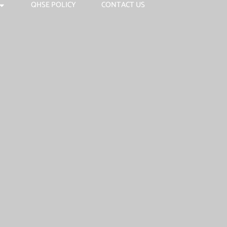
QHSE POLICY
CONTACT US